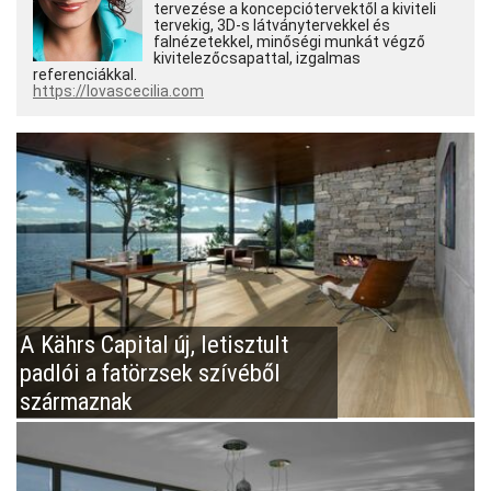
tervezése a koncepciótervektől a kiviteli
tervekig, 3D-s látványtervekkel és
falnézetekkel, minőségi munkát végző
kivitelezőcsapattal, izgalmas
referenciákkal.
https://lovascecilia.com
A Kährs Capital új, letisztult
padlói a fatörzsek szívéből
származnak