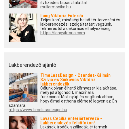
évtizedes tapasztalattal.
mullermonika.hu
Lang Viktoria Enteriőr
Teljes körű, minőségi belső tér tervezési és
lakberendezési szolgáltatást végzünk,
felméréstől a dekoráció elhelyezéséig.
https://langviktoria.com
Lakberendező ajánló
TimeLessDesign - Csendes-Kálmán
Szilvia és Sinkovics Viktória
lakberendezők
Célunk olyan élhető környezet kialakítása,
mely jól átgondolt, maximális
funkcionalitást nyújt és segítünk abban,
hogy álmai otthona elérhető legyen az Ön
számára.
https://www.timelessdesign.hu
Lovas Cecília enteriőrtervező -
Lakberendezés felsőfokon!
Lakások, irodák, szállodák, éttermek