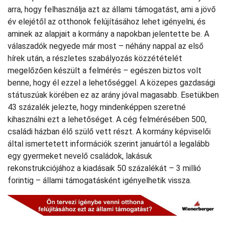
arra, hogy felhasználja azt az állami támogatást, ami a jövő
év elejétől az otthonok felújításához lehet igényelni, és
aminek az alapjait a kormány a napokban jelentette be. A
válaszadók negyede már most – néhány nappal az első
hírek után, a részletes szabályozás közzétételét
megelőzően készült a felmérés – egészen biztos volt
benne, hogy él ezzel a lehetőséggel. A közepes gazdasági
státuszúak körében ez az arány jóval magasabb. Esetükben
43 százalék jelezte, hogy mindenképpen szeretné
kihasználni ezt a lehetőséget. A cég felmérésében 500,
családi házban élő szülő vett részt. A kormány képviselői
által ismertetett információk szerint januártól a legalább
egy gyermeket nevelő családok, lakásuk
rekonstrukciójához a kiadásaik 50 százalékát – 3 millió
forintig – állami támogatásként igényelhetik vissza.