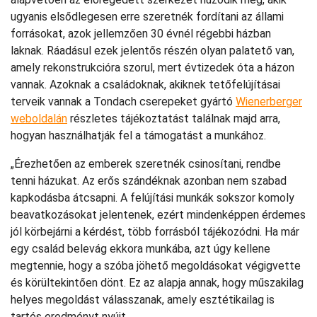
ugyanis elsődlegesen erre szeretnék fordítani az állami
forrásokat, azok jellemzően 30 évnél régebbi házban
laknak. Ráadásul ezek jelentős részén ­olyan palatető van,
amely rekonstrukcióra szorul, mert évtizedek óta a házon
vannak. Azoknak a családoknak, akiknek tetőfelújításai
terveik vannak a Tondach cserepeket gyártó
Wienerberger
weboldalán
részletes tájékoztatást találnak majd arra,
hogyan használhatják fel a támogatást a munkához.
„Érezhetően az emberek szeretnék csinosítani, rendbe
tenni házukat. Az erős szándéknak azonban nem szabad
kapkodásba átcsapni. A felújítási munkák sokszor komoly
beavatkozásokat jelentenek, ezért mindenképpen érdemes
jól körbejárni a kérdést, több forrásból tájékozódni. Ha már
egy család belevág ekkora munkába, azt úgy kellene
megtennie, hogy a szóba jöhető megoldásokat végigvette
és körültekintően dönt. Ez az alapja annak, hogy műszakilag
helyes megoldást válasszanak, amely esztétikailag is
tartós eredményt nyújt.