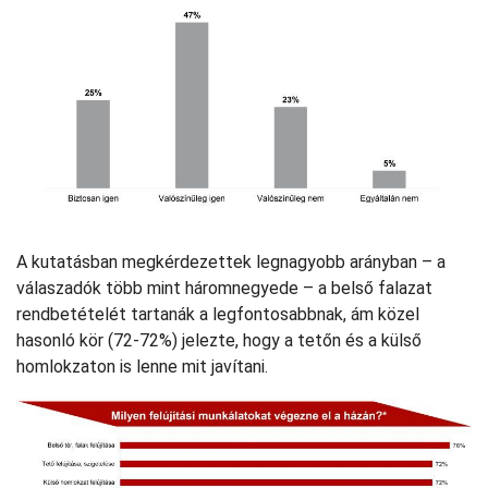
A kutatásban megkérdezettek legnagyobb arányban – a
válaszadók több mint háromnegyede – a belső falazat
rendbetételét tartanák a legfontosabbnak, ám közel
hasonló kör (72-72%) jelezte, hogy a tetőn és a külső
homlokzaton is lenne mit javítani.