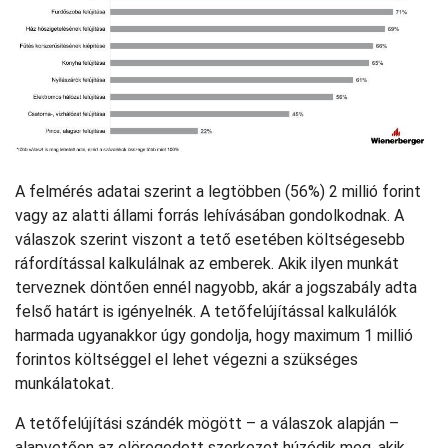
A felmérés adatai szerint a legtöbben (56%) 2 millió forint
vagy az alatti állami forrás lehívásában gondolkodnak. A
válaszok szerint viszont a tető esetében költségesebb
ráfordítással kalkulálnak az emberek. Akik ilyen munkát
terveznek döntően ennél nagyobb, akár a jogszabály adta
felső határt is igényelnék. A tetőfelújítással kalkulálók
harmada ugyanakkor úgy gondolja, hogy maximum 1 millió
forintos költséggel el lehet végezni a szükséges
munkálatokat.
A tetőfelújítási szándék mögött – a válaszok alapján –
alapvetően az elöregedett szerkezet húzódik meg, akik