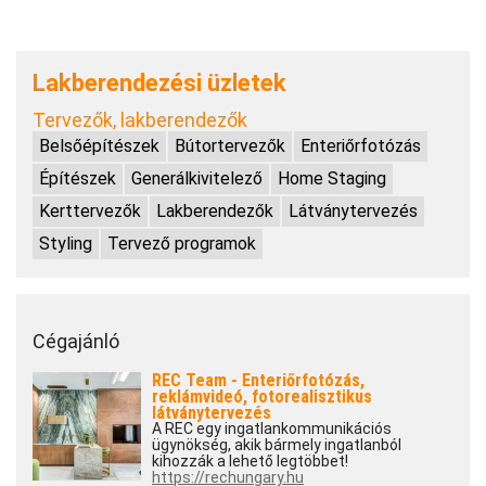
Lakberendezési üzletek
Tervezők, lakberendezők
Belsőépítészek
Bútortervezők
Enteriőrfotózás
Építészek
Generálkivitelező
Home Staging
Kerttervezők
Lakberendezők
Látványtervezés
Styling
Tervező programok
Cégajánló
REC Team - Enteriőrfotózás,
reklámvideó, fotorealisztikus
látványtervezés
A REC egy ingatlankommunikációs
ügynökség, akik bármely ingatlanból
kihozzák a lehető legtöbbet!
https://rechungary.hu