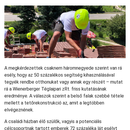
A megkérdezettek csaknem háromnegyede szerint van rá
esély, hogy az 50 százalékos segítség kihasználásával
tegyék rendbe otthonukat vagy annak egy részét – mutat
rá a Wienerberger Téglaipari zRt. friss kutatásának
eredménye. A válaszok szerint a belső falak szebbé tétele
mellett a tetőrekonstrukció az, amit a legtöbben
elvégeznének.
A családi házban élő szülők, vagyis a potenciális
célcsoportnak tartott emberek 72 százaléka lát esélyt