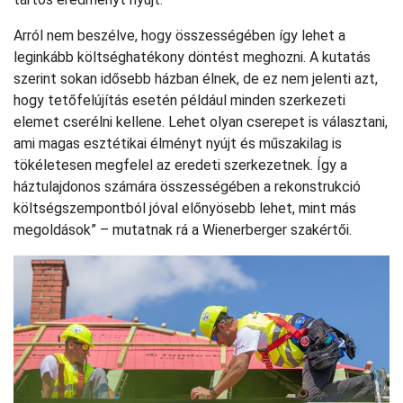
Arról nem beszélve, hogy összességében így lehet a
leginkább költséghatékony döntést meghozni. A kutatás
szerint sokan idősebb házban élnek, de ez nem jelenti azt,
hogy tetőfelújítás esetén például minden szerkezeti
elemet cserélni kellene. Lehet olyan cserepet is választani,
ami magas esztétikai élményt nyújt és műszakilag is
tökéletesen megfelel az eredeti szerkezetnek. Így a
háztulajdonos számára összességében a rekonstrukció
költségszempontból jóval előnyösebb lehet, mint más
megoldások” – mutatnak rá a Wienerberger szakértői.