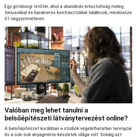
Egy göteborgi tetőtér, ahol a skandináv letisztultság meleg
tónusokkal és karakteres kontrasztokkal találkozik, mindössze
61 négyzetméteren.
Valóban meg lehet tanulni a
belsőépítészeti látványtervezést online?
A belsőépítészet korábban a stúdiók végeláthatatlan tervrajzai
és a sok-sok anyagminta-készletek világa volt. Sokáig azt