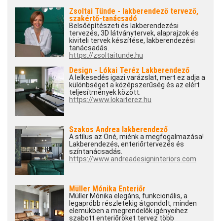
Zsoltai Tünde - lakberendező tervező,
szakértő-tanácsadó
Belsőépítészeti és lakberendezési
tervezés, 3D látványtervek, alaprajzok és
kiviteli tervek készítése, lakberendezési
tanácsadás.
https://zsoltaitunde.hu
Design - Lókai Teréz Lakberendező
A lelkesedés igazi varázslat, mert ez adja a
különbséget a középszerűség és az elért
teljesítmények között.
https://www.lokaiterez.hu
Szakos Andrea lakberendező
A stílus az Öné, miénk a megfogalmazása!
Lakberendezés, enteriőrtervezés és
színtanácsadás.
https://www.andreadesigninteriors.com
Müller Mónika Enteriőr
Müller Mónika elegáns, funkcionális, a
legapróbb részletekig átgondolt, minden
elemükben a megrendelők igényeihez
szabott enteriőröket tervez több