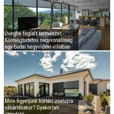
Üvegbe foglalt természet -
Költségtudatos nagyvonalúság
egy budai hegyvidéki villában
Mire figyeljünk kültéri zsaluzia
vásárlásakor? Gyakorlati
útmutató