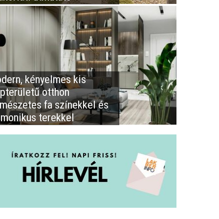
dern, kényelmes kis
apterületű otthon
rmészetes fa színekkel és
rmonikus terekkel