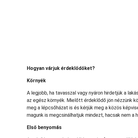
Hogyan várjuk érdeklődőket?
Környék
A legjobb, ha tavasszal vagy nyáron hirdetjük a lakás
az egész környék. Mielőtt érdeklődő jön nézzünk kö
meg a lépcsőházat is és kérjük meg a közös képvisel
magunk is megcsinálhatjuk mindezt, hacsak nem a há
Első benyomás