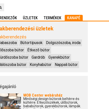
RENDEZŐK
ÜZLETEK
TERMÉKEK
KANAPÉ
akberendezési üzletek
akberendezés
Babaszoba
Bútortípusok
Dolgozószoba, iroda
lőszoba bútor
Étkező bútor
ürdőszoba bútor
Gardrób
Gyerekbútor
álószoba bútor
Konyhabútor
Nappali bútor
égajánló
MOB Center webáruház
Minőségi design bútorok beltérre és
kültérre. Étkezőszékek, ülőbútorok,
bababútorok, gyerekbútorok, lámpák.