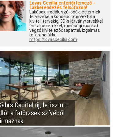
Lovas Cecília enteriőrtervező -
Lakberendezés felsőfokon!
Lakások, irodák, szállodák, éttermek
tervezése a koncepciótervektől a
kiviteli tervekig, 3D-s látványtervekkel
és falnézetekkel, minőségi munkát
végző kivitelezőcsapattal, izgalmas
referenciákkal.
https://lovascecilia.com
ährs Capital új, letisztult
dlói a fatörzsek szívéből
ármaznak