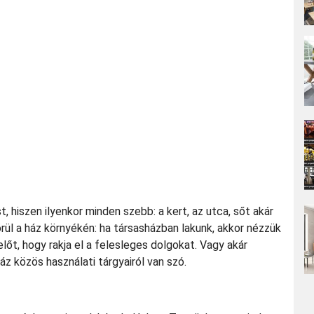
t, hiszen ilyenkor minden szebb: a kert, az utca, sőt akár
rül a ház környékén: ha társasházban lakunk, akkor nézzük
őt, hogy rakja el a felesleges dolgokat. Vagy akár
z közös használati tárgyairól van szó.