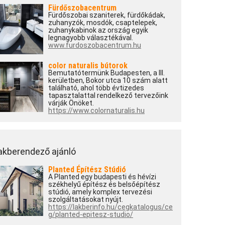
Fürdőszobacentrum
Fürdőszobai szaniterek, fürdőkádak,
zuhanyzók, mosdók, csaptelepek,
zuhanykabinok az ország egyik
legnagyobb választékával.
www.furdoszobacentrum.hu
color naturalis bútorok
Bemutatótermünk Budapesten, a III.
kerületben, Bokor utca 10 szám alatt
található, ahol több évtizedes
tapasztalattal rendelkező tervezőink
várják Önöket.
https://www.colornaturalis.hu
akberendező ajánló
Planted Építész Stúdió
A Planted egy budapesti és hévízi
székhelyű építész és belsőépítész
stúdió, amely komplex tervezési
szolgáltatásokat nyújt.
https://lakberinfo.hu/cegkatalogus/ce
g/planted-epitesz-studio/