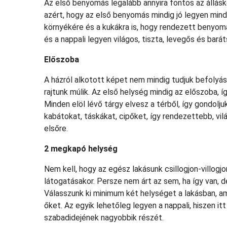
Az első benyomás legalább annyira fontos az állás
azért, hogy az első benyomás mindig jó legyen mind
környékére és a kukákra is, hogy rendezett benyom
és a nappali legyen világos, tiszta, levegős és bará
Előszoba
A házról alkotott képet nem mindig tudjuk befolyáso
rajtunk múlik. Az első helység mindig az előszoba,
Minden elöl lévő tárgy elvesz a térből, így gondolj
kabátokat, táskákat, cipőket, így rendezettebb, v
elsőre.
2 megkapó helység
Nem kell, hogy az egész lakásunk csillogjon-villog
látogatásakor. Persze nem árt az sem, ha így van, 
Válasszunk ki minimum két helységet a lakásban, ami
őket. Az egyik lehetőleg legyen a nappali, hiszen itt
szabadidejének nagyobbik részét.