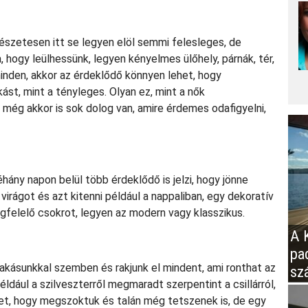
észetesen itt se legyen elöl semmi felesleges, de
, hogy leülhessünk, legyen kényelmes ülőhely, párnák, tér,
minden, akkor az érdeklődő könnyen lehet, hogy
ást, mint a tényleges. Olyan ez, mint a nők
y, még akkor is sok dolog van, amire érdemes odafigyelni,
éhány napon belül több érdeklődő is jelzi, hogy jönne
irágot és azt kitenni például a nappaliban, egy dekoratív
egfelelő csokrot, legyen az modern vagy klasszikus.
A K
pa
 lakásunkkal szemben és rakjunk el mindent, ami ronthat az
sz
ldául a szilveszterről megmaradt szerpentint a csillárról,
ehet, hogy megszoktuk és talán még tetszenek is, de egy