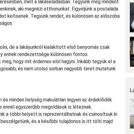
keresésben, mint a lakáseladásban. Tegyünk meg mindent
enkinek, aki megnézi otthonunkat. Figyeljünk a postaláda
ást keltsenek. Tegyünk rendet, és különösen az előszoba
tságos.
lni, de a lakásunkról kialakított első benyomás csak
 így ennek rendezettsége különösen fontos.
uk meg, hogy mit érdemes elöl hagyni. Inkább tegyük el a
ilágosabb, és nem utolsó sorban nagyobb teret mutatunk
L
jon és minden helység makulátlan legyen az érdeklődők
de ennél egyszerűbb megoldások is léteznek.
k a többi helyett is reprezentálhatnak és csinosítsuk ki
 beszélgetünk, és a későbbi tulajdonos is itt tölti majd