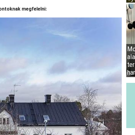
pontoknak megfelelni:
Mo
al
te
ha