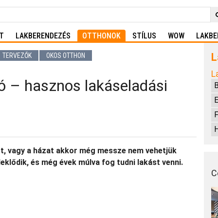
T
LAKBERENDEZÉS
OTTHONOK
STÍLUS
WOW
LAKBE
L
TERVEZŐK
OKOS OTTHON
L
ó – hasznos lakáseladási
E
F
H
st, vagy a házat akkor még messze nem vehetjük
eklődik, és még évek múlva fog tudni lakást venni.
C