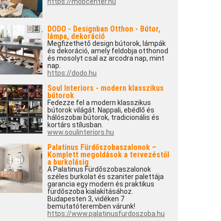
https://mobcenter.hu
DODO - Designban Otthon - Bútor,
lámpa, dekoráció
Megfizethető design bútorok, lámpák
és dekoráció, amely feldobja otthonod
és mosolyt csal az arcodra nap, mint
nap.
https://dodo.hu
Soul Interiors - modern klasszikus
bútorok
Fedezze fel a modern klasszikus
bútorok világát. Nappali, ebédlő és
hálószobai bútorok, tradicionális és
kortárs stílusban.
www.soulinteriors.hu
Palatinus Fürdőszobaszalonok –
Komplett megoldások a tervezéstől
a burkolásig
A Palatinus Fürdőszobaszalonok
széles burkolat és szaniter palettája
garancia egy modern és praktikus
fürdőszoba kialakításához.
Budapesten 3, vidéken 7
bemutatóteremben várunk!
https://www.palatinusfurdoszoba.hu