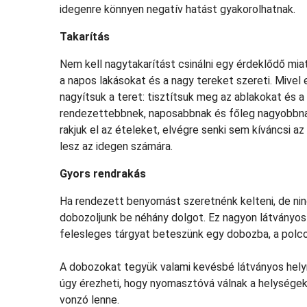
idegenre könnyen negatív hatást gyakorolhatnak.
Takarítás
Nem kell nagytakarítást csinálni egy érdeklődő mi
a napos lakásokat és a nagy tereket szereti. Mivel 
nagyítsuk a teret: tisztítsuk meg az ablakokat és 
rendezettebbnek, naposabbnak és főleg nagyobbnak
rakjuk el az ételeket, elvégre senki sem kíváncsi a
lesz az idegen számára.
Gyors rendrakás
Ha rendezett benyomást szeretnénk kelteni, de nin
dobozoljunk be néhány dolgot. Ez nagyon látványos 
felesleges tárgyat beteszünk egy dobozba, a polcok
A dobozokat tegyük valami kevésbé látványos helyre
úgy érezheti, hogy nyomasztóvá válnak a helységek,
vonzó lenne.