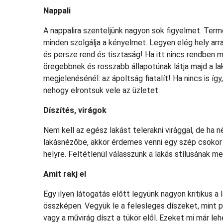
Nappali
A nappalira szenteljünk nagyon sok figyelmet. Term
minden szolgálja a kényelmet. Legyen elég hely arra
és persze rend és tisztaság! Ha itt nincs rendben 
öregebbnek és rosszabb állapotúnak látja majd a lak
megjelenésénél: az ápoltság fiatalít! Ha nincs is íg
nehogy elrontsuk vele az üzletet.
Díszítés, virágok
Nem kell az egész lakást telerakni virággal, de ha n
lakásnézőbe, akkor érdemes venni egy szép csokor v
helyre. Feltétlenül válasszunk a lakás stílusának m
Amit rakj el
Egy ilyen látogatás előtt legyünk nagyon kritikus a
összképen. Vegyük le a felesleges díszeket, mint pé
vagy a művirág díszt a tükör elől. Ezeket mi már l