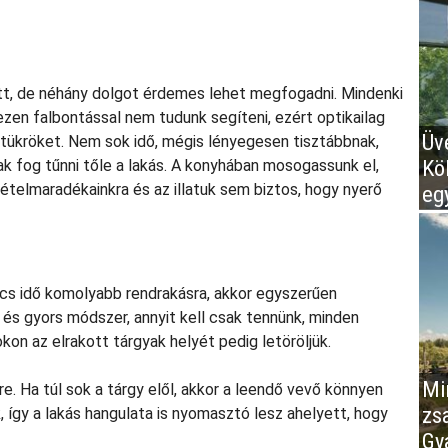
att, de néhány dolgot érdemes lehet megfogadni. Mindenki
ezen falbontással nem tudunk segíteni, ezért optikailag
Üv
a tükröket. Nem sok idő, mégis lényegesen tisztábbnak,
Kö
 fog tűnni tőle a lakás. A konyhában mosogassunk el,
z ételmaradékainkra és az illatuk sem biztos, hogy nyerő
eg
cs idő komolyabb rendrakásra, akkor egyszerűen
és gyors módszer, annyit kell csak tennünk, minden
on az elrakott tárgyak helyét pedig letöröljük.
Mir
. Ha túl sok a tárgy elől, akkor a leendő vevő könnyen
zs
 így a lakás hangulata is nyomasztó lesz ahelyett, hogy
Gy