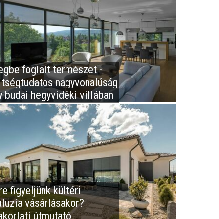
egbe foglalt természet -
ltségtudatos nagyvonalúság
y budai hegyvidéki villában
e figyeljünk kültéri
aluzia vásárlásakor?
akorlati útmutató