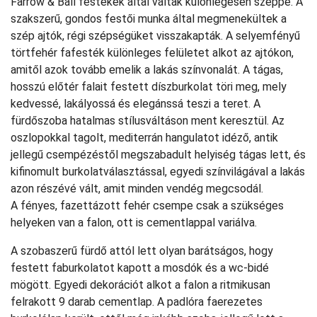
Farrow & Ball festékek által váltak különlegesen széppé. A
szakszerű, gondos festői munka által megmenekültek a
szép ajtók, régi szépségüket visszakapták. A selyemfényű
törtfehér fafesték különleges felületet alkot az ajtókon,
amitől azok tovább emelik a lakás színvonalát. A tágas,
hosszú előtér falait festett díszburkolat töri meg, mely
kedvessé, lakályossá és elegánssá teszi a teret. A
fürdőszoba hatalmas stílusváltáson ment keresztül. Az
oszlopokkal tagolt, mediterrán hangulatot idéző, antik
jellegű csempézéstől megszabadult helyiség tágas lett, és
kifinomult burkolatválasztással, egyedi színvilágával a lakás
azon részévé vált, amit minden vendég megcsodál.
A fényes, fazettázott fehér csempe csak a szükséges
helyeken van a falon, ott is cementlappal variálva.
A szobaszerű fürdő attól lett olyan barátságos, hogy
festett faburkolatot kapott a mosdók és a wc-bidé
mögött. Egyedi dekorációt alkot a falon a ritmikusan
felrakott 9 darab cementlap. A padlóra faerezetes