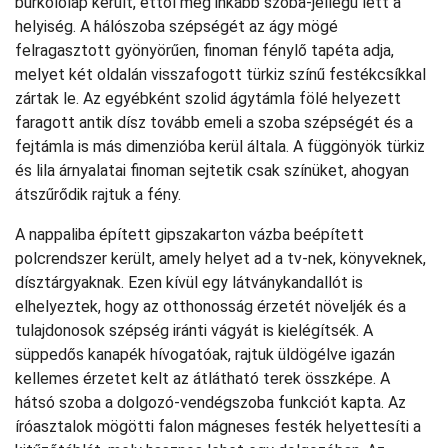
burkolólap került, ettől még inkább szoba-jellegű lett a
helyiség. A hálószoba szépségét az ágy mögé
felragasztott gyönyörűen, finoman fénylő tapéta adja,
melyet két oldalán visszafogott türkiz színű festékcsíkkal
zártak le. Az egyébként szolid ágytámla fölé helyezett
faragott antik dísz tovább emeli a szoba szépségét és a
fejtámla is más dimenzióba kerül általa. A függönyök türkiz
és lila árnyalatai finoman sejtetik csak színüket, ahogyan
átszűrődik rajtuk a fény.
A nappaliba épített gipszakarton vázba beépített
polcrendszer került, amely helyet ad a tv-nek, könyveknek,
dísztárgyaknak. Ezen kívül egy látványkandallót is
elhelyeztek, hogy az otthonosság érzetét növeljék és a
tulajdonosok szépség iránti vágyát is kielégítsék. A
süppedős kanapék hívogatóak, rajtuk üldögélve igazán
kellemes érzetet kelt az átlátható terek összképe. A
hátsó szoba a dolgozó-vendégszoba funkciót kapta. Az
íróasztalok mögötti falon mágneses festék helyettesíti a