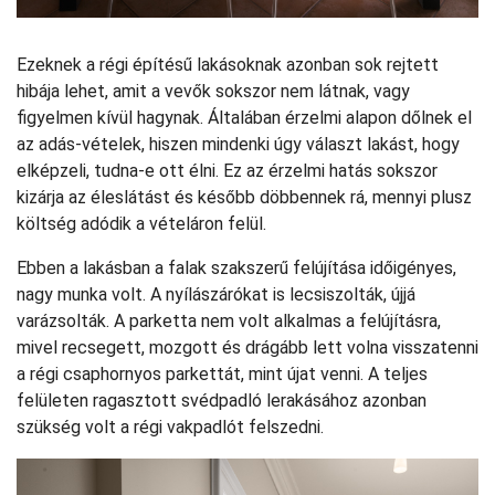
Ezeknek a régi építésű lakásoknak azonban sok rejtett
hibája lehet, amit a vevők sokszor nem látnak, vagy
figyelmen kívül hagynak. Általában érzelmi alapon dőlnek el
az adás-vételek, hiszen mindenki úgy választ lakást, hogy
elképzeli, tudna-e ott élni. Ez az érzelmi hatás sokszor
kizárja az éleslátást és később döbbennek rá, mennyi plusz
költség adódik a vételáron felül.
Ebben a lakásban a falak szakszerű felújítása időigényes,
nagy munka volt. A nyílászárókat is lecsiszolták, újjá
varázsolták. A parketta nem volt alkalmas a felújításra,
mivel recsegett, mozgott és drágább lett volna visszatenni
a régi csaphornyos parkettát, mint újat venni. A teljes
felületen ragasztott svédpadló lerakásához azonban
szükség volt a régi vakpadlót felszedni.