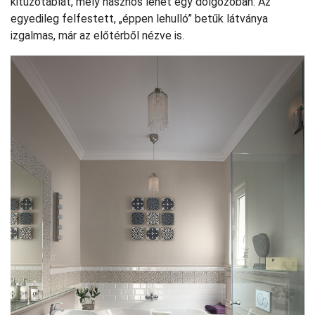
kitűzőtáblát, mely hasznos lehet egy dolgozóban. Az
egyedileg felfestett, „éppen lehulló” betűk látványa
izgalmas, már az előtérből nézve is.