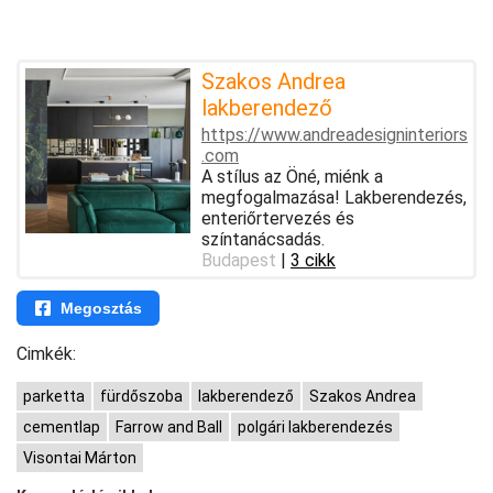
Szakos Andrea
lakberendező
https://www.andreadesigninteriors
.com
A stílus az Öné, miénk a
megfogalmazása! Lakberendezés,
enteriőrtervezés és
színtanácsadás.
Budapest
|
3 cikk
Megosztás
Cimkék:
parketta
fürdőszoba
lakberendező
Szakos Andrea
cementlap
Farrow and Ball
polgári lakberendezés
Visontai Márton