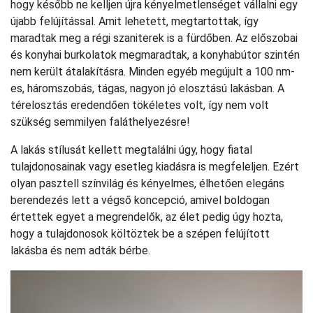
hogy később ne kelljen újra kényelmetlenséget vállalni egy
újabb felújítással. Amit lehetett, megtartottak, így
maradtak meg a régi szaniterek is a fürdőben. Az előszobai
és konyhai burkolatok megmaradtak, a konyhabútor szintén
nem került átalakításra. Minden egyéb megújult a 100 nm-
es, háromszobás, tágas, nagyon jó elosztású lakásban. A
térelosztás eredendően tökéletes volt, így nem volt
szükség semmilyen faláthelyezésre!
A lakás stílusát kellett megtalálni úgy, hogy fiatal
tulajdonosainak vagy esetleg kiadásra is megfeleljen. Ezért
olyan pasztell színvilág és kényelmes, élhetően elegáns
berendezés lett a végső koncepció, amivel boldogan
értettek egyet a megrendelők, az élet pedig úgy hozta,
hogy a tulajdonosok költöztek be a szépen felújított
lakásba és nem adták bérbe.