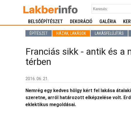
BELSŐÉPÍTÉSZET
DEKORÁCIÓ
GALÉRIA
KER
ÉPÍTÉSZET
HÁZAK, LAKÁSOK
LAKÁSFELÚJÍTÁS
Franciás sikk - antik és 
térben
2016. 06. 21.
Nemrég egy kedves hölgy kért fel lakása átala
szeretne, arról határozott elképzelése volt. Er
eklektikus megoldásai.