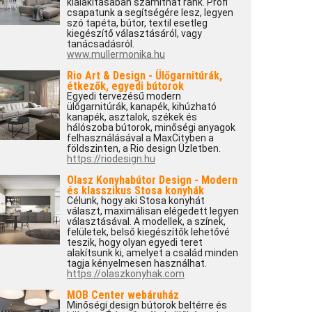
kialakításában számíthat ránk. Profi
csapatunk a segítségére lesz, legyen
szó tapéta, bútor, textil esetleg
kiegészítő választásáról, vagy
tanácsadásról.
www.mullermonika.hu
Rio Art & Design - Ülőgarnitúrák,
étkezők, egyedi bútorok
Egyedi tervezésű modern
ülőgarnitúrák, kanapék, kihúzható
kanapék, asztalok, székek és
hálószoba bútorok, minőségi anyagok
felhasználásával a MaxCityben a
földszinten, a Rio design Üzletben.
https://riodesign.hu
Olasz Konyhabútor Design - Modern
és klasszikus Stosa konyhák
Célunk, hogy aki Stosa konyhát
választ, maximálisan elégedett legyen
választásával. A modellek, a színek,
felületek, belső kiegészítők lehetővé
teszik, hogy olyan egyedi teret
alakítsunk ki, amelyet a család minden
tagja kényelmesen használhat.
https://olaszkonyhak.com
MOB Center webáruház
Minőségi design bútorok beltérre és