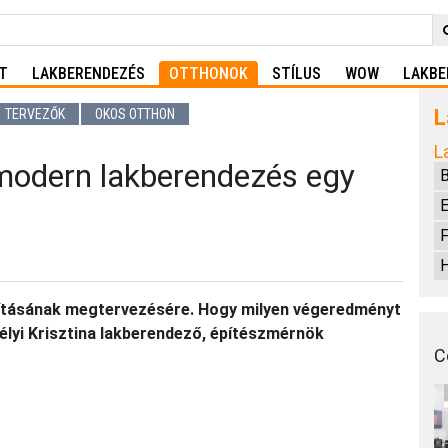
T
LAKBERENDEZÉS
OTTHONOK
STÍLUS
WOW
LAKBE
L
TERVEZŐK
OKOS OTTHON
L
a modern lakberendezés egy
E
F
H
kításának megtervezésére. Hogy milyen végeredményt
délyi Krisztina lakberendező, építészmérnök
C