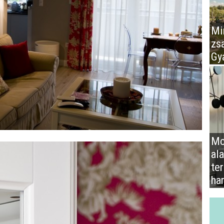
Mir
zs
Gy
Mo
al
te
ha