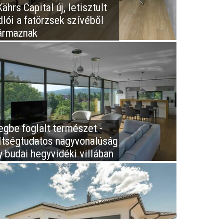
ährs Capital új, letisztult
dlói a fatörzsek szívéből
ármaznak
egbe foglalt természet -
ltségtudatos nagyvonalúság
y budai hegyvidéki villában