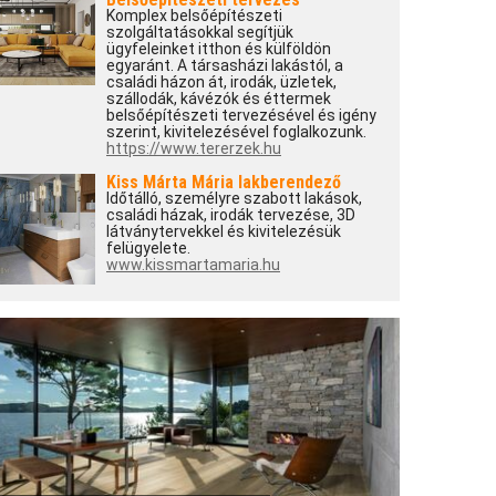
Komplex belsőépítészeti
szolgáltatásokkal segítjük
ügyfeleinket itthon és külföldön
egyaránt. A társasházi lakástól, a
családi házon át, irodák, üzletek,
szállodák, kávézók és éttermek
belsőépítészeti tervezésével és igény
szerint, kivitelezésével foglalkozunk.
https://www.tererzek.hu
Kiss Márta Mária lakberendező
Időtálló, személyre szabott lakások,
családi házak, irodák tervezése, 3D
látványtervekkel és kivitelezésük
felügyelete.
www.kissmartamaria.hu