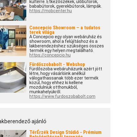
kültérre. Étkezőszékek, ülőbútorok,
bababútorok, gyerekbútorok, lámpák.
https://mobcenter.hu
Concepcio Showroom – a tudatos
terek világa
A Concepcio egy olyan webáruház és
showroom, ahol a felújításhoz és a
lakberendezéshez szükséges összes
termék egy helyen megtalálható.
https://concepcio.hu
Fürdőszobabolt - Webshop
Fürdőszoba webáruházunk azért jött
létre, hogy vásárlóink anélkül
válogathassanak több ezer termék
közül, hogy ehhez ki kellene
mozdulniuk otthonukból,
munkahelyükről.
https://www.furdoszobabolt.com
akberendező ajánló
TérÉrzék Design Stúdió - Prémium
Belsőépítészeti tervezés