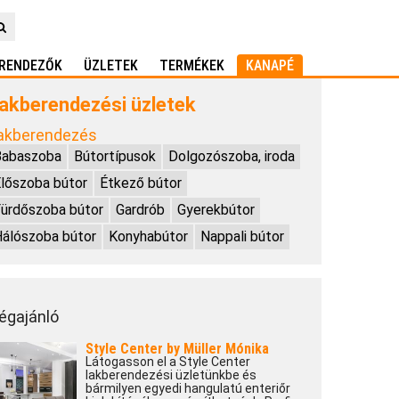
RENDEZŐK
ÜZLETEK
TERMÉKEK
KANAPÉ
akberendezési üzletek
akberendezés
Babaszoba
Bútortípusok
Dolgozószoba, iroda
lőszoba bútor
Étkező bútor
ürdőszoba bútor
Gardrób
Gyerekbútor
álószoba bútor
Konyhabútor
Nappali bútor
égajánló
Style Center by Müller Mónika
Látogasson el a Style Center
lakberendezési üzletünkbe és
bármilyen egyedi hangulatú enteriőr