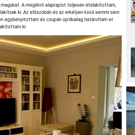
ik magukat. A meglévő alaprajzot teljesen átalakítottam,
kítsak ki. Az előszobán és az erkélyen kívül semmi sem
n egybenyitottam és csupán optikailag határoltam el
akítottam ki.