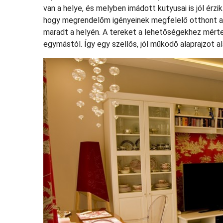
van a helye, és melyben imádott kutyusai is jól érz
hogy megrendelőm igényeinek megfelelő otthont ala
maradt a helyén. A tereket a lehetőségekhez mérte
egymástól. Így egy szellős, jól működő alaprajzot al