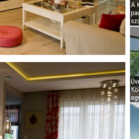
A K
pa
sz
Üv
Kö
eg