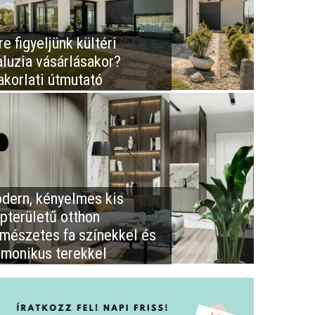
e figyeljünk kültéri
aluzia vásárlásakor?
akorlati útmutató
dern, kényelmes kis
apterületű otthon
rmészetes fa színekkel és
rmonikus terekkel