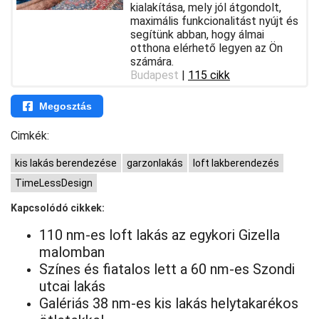
kialakítása, mely jól átgondolt,
maximális funkcionalitást nyújt és
segítünk abban, hogy álmai
otthona elérhető legyen az Ön
számára.
Budapest
|
115 cikk
Megosztás
Cimkék:
kis lakás berendezése
garzonlakás
loft lakberendezés
TimeLessDesign
Kapcsolódó cikkek:
110 nm-es loft lakás az egykori Gizella
malomban
Színes és fiatalos lett a 60 nm-es Szondi
utcai lakás
Galériás 38 nm-es kis lakás helytakarékos