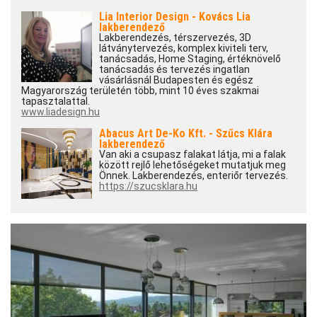
Lia Interior Design - Kovács Lia
lakberendező
Lakberendezés, térszervezés, 3D
látványtervezés, komplex kiviteli terv,
tanácsadás, Home Staging, értéknövelő
tanácsadás és tervezés ingatlan
vásárlásnál Budapesten és egész
Magyarország területén több, mint 10 éves szakmai
tapasztalattal.
www.liadesign.hu
Abacus Art De-Ko Kft. - Szűcs Klára
lakberendező
Van aki a csupasz falakat látja, mi a falak
között rejlő lehetőségeket mutatjuk meg
Önnek. Lakberendezés, enteriőr tervezés.
https://szucsklara.hu