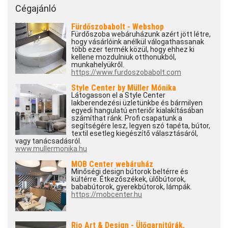
Cégajánló
Fürdőszobabolt - Webshop
Fürdőszoba webáruházunk azért jött létre,
hogy vásárlóink anélkül válogathassanak
több ezer termék közül, hogy ehhez ki
kellene mozdulniuk otthonukból,
munkahelyükről.
https://www.furdoszobabolt.com
Style Center by Müller Mónika
Látogasson el a Style Center
lakberendezési üzletünkbe és bármilyen
egyedi hangulatú enteriőr kialakításában
számíthat ránk. Profi csapatunk a
segítségére lesz, legyen szó tapéta, bútor,
textil esetleg kiegészítő választásáról,
vagy tanácsadásról.
www.mullermonika.hu
MOB Center webáruház
Minőségi design bútorok beltérre és
kültérre. Étkezőszékek, ülőbútorok,
bababútorok, gyerekbútorok, lámpák.
https://mobcenter.hu
Rio Art & Design - Ülőgarnitúrák,