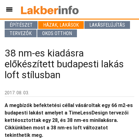
ÉPÍTÉSZET
HÁZAK, LAKÁSOK
LAKÁSFELÚJÍTÁS
TERVEZŐK
OKOS OTTHON
38 nm-es kiadásra
előkészített budapesti lakás
loft stílusban
2017. 08. 03.
A megbízók befektetési céllal vásároltak egy 66 m2-es
budapesti lakást amelyet a TimeLessDesign tervezői
kettéosztottak egy 28, és 38 nm-es minilakásra.
Cikkünkben most a 38 nm-es loft változatot
tekinthetik meg.