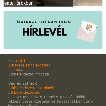
enteriőrökben
Kapcsolat
Adatkezelési tájékoztató
Impresszum
Lakberendezési magazin
Cégregisztráció
Lakberendezési üzleteknek
Lakberendezőknek
Jelenjen meg üzlete, terméke, tervezõ stúdiója a
lakberendezési üzleteket és tervezőket bemutató
katalógusunkban!