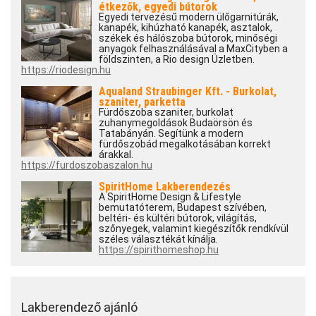
étkezők, egyedi bútorok
Egyedi tervezésű modern ülőgarnitúrák,
kanapék, kihúzható kanapék, asztalok,
székek és hálószoba bútorok, minőségi
anyagok felhasználásával a MaxCityben a
földszinten, a Rio design Üzletben.
https://riodesign.hu
Aqualand Straubinger Kft. - Burkolat,
szaniter, parketta
Fürdőszoba szaniter, burkolat
zuhanymegoldások Budaörsön és
Tatabányán. Segítünk a modern
fürdőszobád megalkotásában korrekt
árakkal.
https://furdoszobaszalon.hu
SpiritHome Lakberendezés
A SpiritHome Design & Lifestyle
bemutatóterem, Budapest szívében,
beltéri- és kültéri bútorok, világítás,
szőnyegek, valamint kiegészítők rendkívül
széles választékát kínálja.
https://spirithomeshop.hu
Lakberendező ajánló