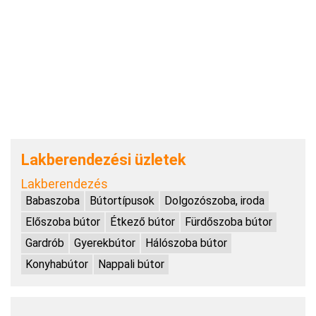
Lakberendezési üzletek
Lakberendezés
Babaszoba
Bútortípusok
Dolgozószoba, iroda
Előszoba bútor
Étkező bútor
Fürdőszoba bútor
Gardrób
Gyerekbútor
Hálószoba bútor
Konyhabútor
Nappali bútor