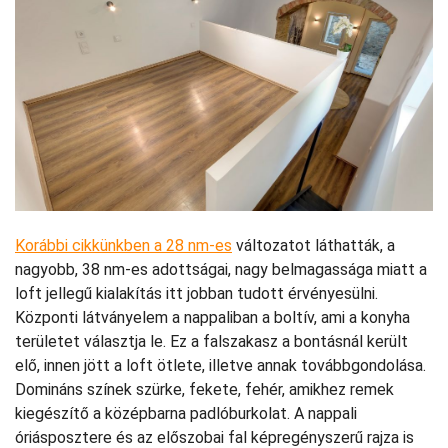
Korábbi cikkünkben a 28 nm-es
változatot láthatták, a
nagyobb, 38 nm-es adottságai, nagy belmagassága miatt a
loft jellegű kialakítás itt jobban tudott érvényesülni.
Központi látványelem a nappaliban a boltív, ami a konyha
területet választja le. Ez a falszakasz a bontásnál került
elő, innen jött a loft ötlete, illetve annak továbbgondolása.
Domináns színek szürke, fekete, fehér, amikhez remek
kiegészítő a középbarna padlóburkolat. A nappali
óriásposztere és az előszobai fal képregényszerű rajza is