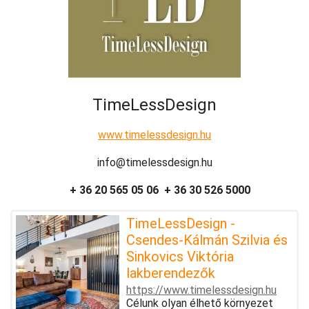
TimeLessDesign
www.timelessdesign.hu
info@timelessdesign.hu
+ 36 20 565 05 06 + 36 30 526 5000
TimeLessDesign -
Csendes-Kálmán Szilvia és
Sinkovics Viktória
lakberendezők
https://www.timelessdesign.hu
Célunk olyan élhető környezet