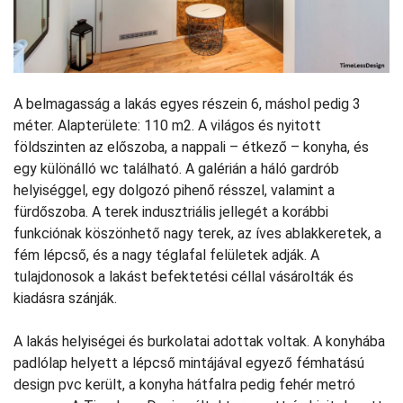
A belmagasság a lakás egyes részein 6, máshol pedig 3
méter. Alapterülete: 110 m2. A világos és nyitott
földszinten az előszoba, a nappali – étkező – konyha, és
egy különálló wc található. A galérián a háló gardrób
helyiséggel, egy dolgozó pihenő résszel, valamint a
fürdőszoba. A terek indusztriális jellegét a korábbi
funkciónak köszönhető nagy terek, az íves ablakkeretek, a
fém lépcső, és a nagy téglafal felületek adják. A
tulajdonosok a lakást befektetési céllal vásárolták és
kiadásra szánják.
A lakás helyiségei és burkolatai adottak voltak. A konyhába
padlólap helyett a lépcső mintájával egyező fémhatású
design pvc került, a konyha hátfalra pedig fehér metró