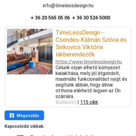
info@timelessdesign.hu
+ 36 20 565 05 06 + 36 30 526 5000
TimeLessDesign -
Csendes-Kálmán Szilvia és
Sinkovics Viktória
lakberendezők
https://www.timelessdesign.hu
Célunk olyan élhető környezet
kialakítása, mely jól átgondolt,
maximális funkcionalitást nyújt és
segítünk abban, hogy álmai
otthona elérhető legyen az Ön
számára.
Budapest
|
115 cikk
Megosztás
Kapcsolódó cikkek: