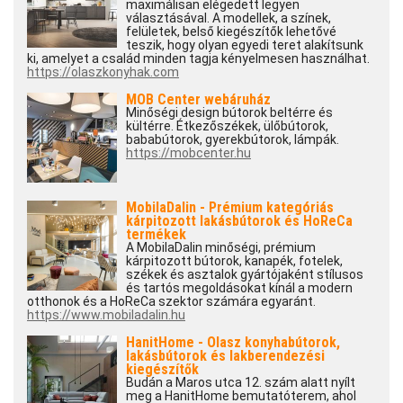
maximálisan elégedett legyen
választásával. A modellek, a színek,
felületek, belső kiegészítők lehetővé
teszik, hogy olyan egyedi teret alakítsunk
ki, amelyet a család minden tagja kényelmesen használhat.
https://olaszkonyhak.com
MOB Center webáruház
Minőségi design bútorok beltérre és
kültérre. Étkezőszékek, ülőbútorok,
bababútorok, gyerekbútorok, lámpák.
https://mobcenter.hu
MobilaDalin - Prémium kategóriás
kárpitozott lakásbútorok és HoReCa
termékek
A MobilaDalin minőségi, prémium
kárpitozott bútorok, kanapék, fotelek,
székek és asztalok gyártójaként stílusos
és tartós megoldásokat kínál a modern
otthonok és a HoReCa szektor számára egyaránt.
https://www.mobiladalin.hu
HanitHome - Olasz konyhabútorok,
lakásbútorok és lakberendezési
kiegészítők
Budán a Maros utca 12. szám alatt nyílt
meg a HanitHome bemutatóterem, ahol