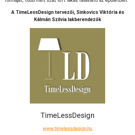
formáját, több mint száz loft lakás található az épületben.
A TimeLessDesign tervezői, Sinkovics Viktória és
Kálmán Szilvia lakberendezők
TimeLessDesign
www.timelessdesign.hu