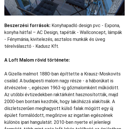
Beszerzési források:
Konyhapadló design pvc - Expona,
konyha hátfal – AC Design, tapéták - Wallconcept, lámpák
- Fénymánia, kivitelezés, asztalos munkák és üveg
térelválasztó - Kadusz Kft.
A Loft Malom rövid története:
A Gizella malmot 1880-ban építtette a Krausz-Moskovits
család. A budapesti malom nagy része - a háborúkat is
átvészelve -, egészen 1963-ig gőzmalomként működött.
Az utóbbi évtizedekben raktárként hasznosították, majd
2000-ben bontani kezdték, hogy lakóházzá alakítsák. A
díszletszerűen meghagyott külső falak mögött egy új
épület formálódott, megőrizve az ingatlan egészének
különös ipari hangulatát. 2010-ben nyerte el jelenlegi