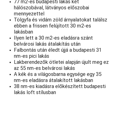
77 m2-es budapesti lakás két
hálószobával, látványos előszobai
mennyezettel
Tölgyfa és vidám zöld árnyalatokat találsz
ebben a frissen felújított 30 m2-es
lakásban
Ilyen lett a 30 m2-es eladásra szánt
belvárosi lakás átalakítás után
Falbontás után éledt újjá a budapesti 31
nm-es pici lakás
Lakberendezők ötletei alapján újult meg ez
az 55 nm-es belvárosi lakás
A kék és a világosbarna egysége egy 35
nm-es eladásra átalakított lakásban
38 nm-es kiadásra előkészített budapesti
lakás loft stílusban