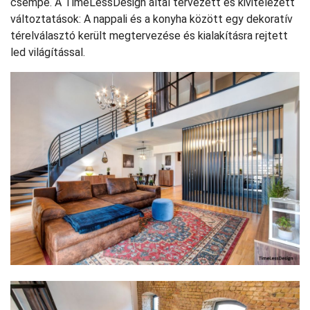
csempe. A TimeLessDesign által tervezett és kivitelezett
változtatások: A nappali és a konyha között egy dekoratív
térelválasztó került megtervezése és kialakításra rejtett
led világítással.