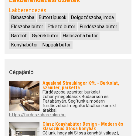
Lakberendezés
Babaszoba
Bútortípusok
Dolgozószoba, iroda
Előszoba bútor
Étkező bútor
Fürdőszoba bútor
Gardrób
Gyerekbútor
Hálószoba bútor
Konyhabútor
Nappali bútor
Cégajánló
Aqualand Straubinger Kft. - Burkolat,
szaniter, parketta
Fürdőszoba szaniter, burkolat
zuhanymegoldások Budaörsön és
Tatabányán. Segítünk a modern
fürdőszobád megalkotásában korrekt
árakkal.
https://furdoszobaszalon.hu
Olasz Konyhabútor Design - Modern és
klasszikus Stosa konyhák
Célunk, hogy aki Stosa konyhát választ,