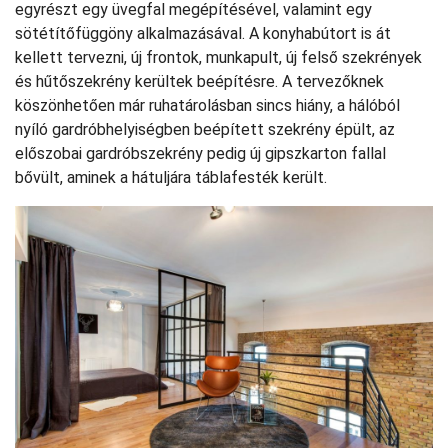
egyrészt egy üvegfal megépítésével, valamint egy
sötétítőfüggöny alkalmazásával. A konyhabútort is át
kellett tervezni, új frontok, munkapult, új felső szekrények
és hűtőszekrény kerültek beépítésre. A tervezőknek
köszönhetően már ruhatárolásban sincs hiány, a hálóból
nyíló gardróbhelyiségben beépített szekrény épült, az
előszobai gardróbszekrény pedig új gipszkarton fallal
bővült, aminek a hátuljára táblafesték került.