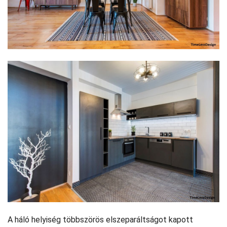
A háló helyiség többszörös elszeparáltságot kapott