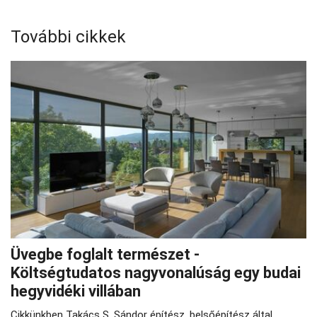
További cikkek
Üvegbe foglalt természet -
Költségtudatos nagyvonalúság egy budai
hegyvidéki villában
Cikkünkben Takács S. Sándor építész, belsőépítész által