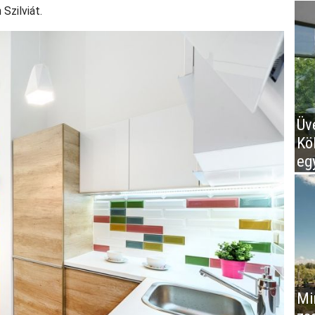
Szilviát.
Üv
Kö
eg
Mir