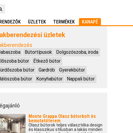
RENDEZŐK
ÜZLETEK
TERMÉKEK
KANAPÉ
akberendezési üzletek
akberendezés
Babaszoba
Bútortípusok
Dolgozószoba, iroda
lőszoba bútor
Étkező bútor
ürdőszoba bútor
Gardrób
Gyerekbútor
álószoba bútor
Konyhabútor
Nappali bútor
égajánló
Monte Grappa Olasz bútorbolt és
bemutatóterem
Olasz bútorok teljes választéka design
és klasszikus stílusban a lakás minden