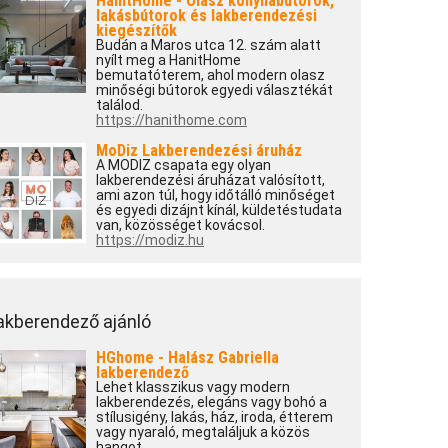
HanitHome - Olasz konyhabútorok,
lakásbútorok és lakberendezési
kiegészítők
Budán a Maros utca 12. szám alatt
nyílt meg a HanitHome
bemutatóterem, ahol modern olasz
minőségi bútorok egyedi választékát
találod.
https://hanithome.com
MoDiz Lakberendezési áruház
A MODIZ csapata egy olyan
lakberendezési áruházat valósított,
ami azon túl, hogy időtálló minőséget
és egyedi dizájnt kínál, küldetéstudata
van, közösséget kovácsol.
https://modiz.hu
akberendező ajánló
HGhome - Halász Gabriella
lakberendező
Lehet klasszikus vagy modern
lakberendezés, elegáns vagy bohó a
stílusigény, lakás, ház, iroda, étterem
vagy nyaraló, megtaláljuk a közös
hangot.