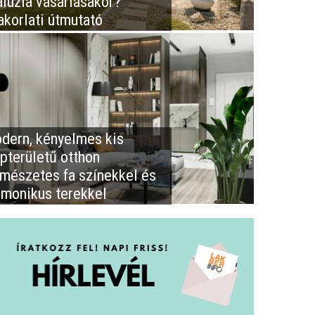
aluzia vásárlásakor?
akorlati útmutató
dern, kényelmes kis
apterületű otthon
rmészetes fa színekkel és
rmonikus terekkel