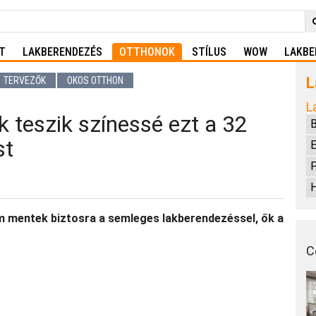
T
LAKBERENDEZÉS
OTTHONOK
STÍLUS
WOW
LAKBE
L
TERVEZŐK
OKOS OTTHON
L
 teszik színessé ezt a 32
st
E
F
H
nem mentek biztosra a semleges lakberendezéssel, ők a
C