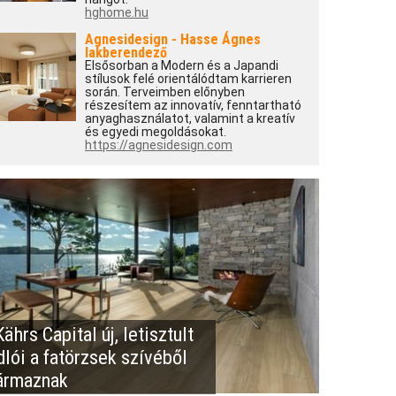
hghome.hu
Agnesidesign - Hasse Ágnes
lakberendező
Elsősorban a Modern és a Japandi
stílusok felé orientálódtam karrieren
során. Terveimben előnyben
részesítem az innovatív, fenntartható
anyaghasználatot, valamint a kreatív
és egyedi megoldásokat.
https://agnesidesign.com
ährs Capital új, letisztult
dlói a fatörzsek szívéből
ármaznak