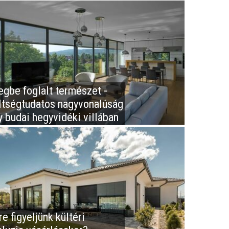
egbe foglalt természet -
ltségtudatos nagyvonalúság
y budai hegyvidéki villában
e figyeljünk kültéri