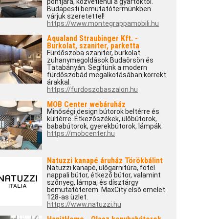
pontjára, közvetlenül a gyártóktól.
Budapesti bemutatótermünkben
várjuk szeretettel!
https://www.montegrappamobili.hu
Aqualand Straubinger Kft. -
Burkolat, szaniter, parketta
Fürdőszoba szaniter, burkolat
zuhanymegoldások Budaörsön és
Tatabányán. Segítünk a modern
fürdőszobád megalkotásában korrekt
árakkal.
https://furdoszobaszalon.hu
MOB Center webáruház
Minőségi design bútorok beltérre és
kültérre. Étkezőszékek, ülőbútorok,
bababútorok, gyerekbútorok, lámpák.
https://mobcenter.hu
Natuzzi kanapé áruház Törökbálint
Natuzzi kanapé, ülőgarnitúra, fotel
nappali bútor, étkező bútor, valamint
szőnyeg, lámpa, és dísztárgy
bemutatóterem. MaxCity első emelet
128-as üzlet.
https://www.natuzzi.hu