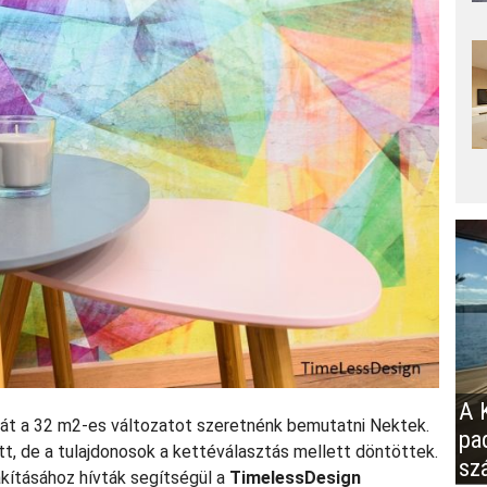
A K
ját a 32 m2-es változatot szeretnénk bemutatni Nektek.
pa
t, de a tulajdonosok a kettéválasztás mellett döntöttek.
sz
lakításához hívták segítségül a
TimelessDesign