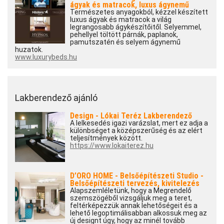
ágyak és matracok, luxus ágynemű
Természetes anyagokból, kézzel készített
luxus ágyak és matracok a világ
legrangosabb ágykészítőitől. Selyemmel,
pehellyel töltött párnák, paplanok,
pamutszatén és selyem ágynemű
huzatok.
www.luxurybeds.hu
Lakberendező ajánló
Design - Lókai Teréz Lakberendező
A lelkesedés igazi varázslat, mert ez adja a
különbséget a középszerűség és az elért
teljesítmények között.
https://www.lokaiterez.hu
D’ORO HOME - Belsőépítészeti Studio -
Belsőépítészeti tervezés, kivitelezés
Alapszemléletünk, hogy a Megrendelő
szemszögéből vizsgáljuk meg a teret,
feltérképezzük annak lehetőségeit és a
lehető legoptimálisabban alkossuk meg az
új designt úgy, hogy az minél tovább