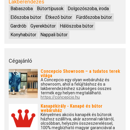
Lakberendezés
Babaszoba
Bútortípusok
Dolgozószoba, iroda
Előszoba bútor
Étkező bútor
Fürdőszoba bútor
Gardrób
Gyerekbútor
Hálószoba bútor
Konyhabútor
Nappali bútor
Cégajánló
Concepcio Showroom – a tudatos terek
világa
A Concepcio egy olyan webáruház és
showroom, ahol a felújításhoz és a
lakberendezéshez szükséges összes
termék egy helyen megtalálható.
https://concepcio.hu
Kanapékirály - Kanapé és bútor
webáruház
Kényelmes akciós kanapék és bútorok
házhoz szállítva, akár azonnal raktárról,
olcsóbban, helyszíni összeszereléssel,
100% megbízható magyar garanciával a