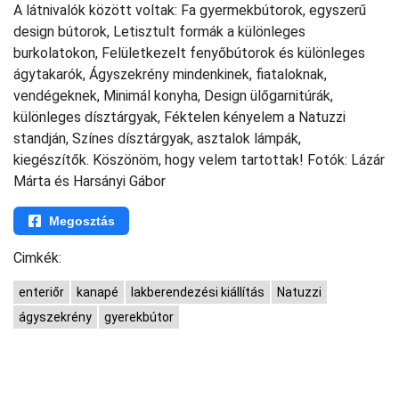
A látnivalók között voltak: Fa gyermekbútorok, egyszerű
design bútorok, Letisztult formák a különleges
burkolatokon, Felületkezelt fenyőbútorok és különleges
ágytakarók, Ágyszekrény mindenkinek, fiataloknak,
vendégeknek, Minimál konyha, Design ülőgarnitúrák,
különleges dísztárgyak, Féktelen kényelem a Natuzzi
standján, Színes dísztárgyak, asztalok lámpák,
kiegészítők. Köszönöm, hogy velem tartottak! Fotók: Lázár
Márta és Harsányi Gábor
Megosztás
Cimkék:
enteriőr
kanapé
lakberendezési kiállítás
Natuzzi
ágyszekrény
gyerekbútor