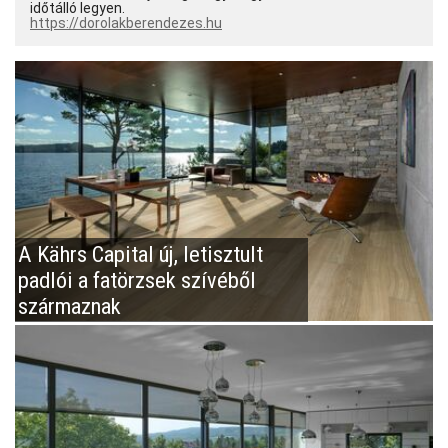
időtálló legyen.
https://dorolakberendezes.hu
A Kährs Capital új, letisztult
padlói a fatörzsek szívéből
származnak