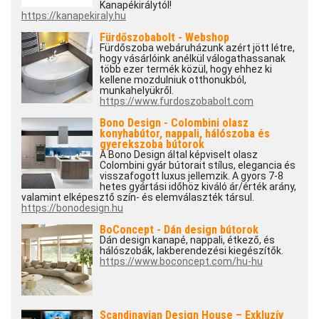
Kanapékirálytól!
https://kanapekiraly.hu
Fürdőszobabolt - Webshop
Fürdőszoba webáruházunk azért jött létre,
hogy vásárlóink anélkül válogathassanak
több ezer termék közül, hogy ehhez ki
kellene mozdulniuk otthonukból,
munkahelyükről.
https://www.furdoszobabolt.com
Bono Design - Colombini olasz
konyhabútor, nappali, hálószoba és
gyerekszoba bútorok
A Bono Design által képviselt olasz
Colombini gyár bútorait stílus, elegancia és
visszafogott luxus jellemzik. A gyors 7-8
hetes gyártási időhöz kiváló ár/érték arány,
valamint elképesztő szín- és elemválaszték társul.
https://bonodesign.hu
BoConcept - Dán design bútorok
Dán design kanapé, nappali, étkező, és
hálószobák, lakberendezési kiegészítők.
https://www.boconcept.com/hu-hu
Scandinavian Design House – Exkluzív