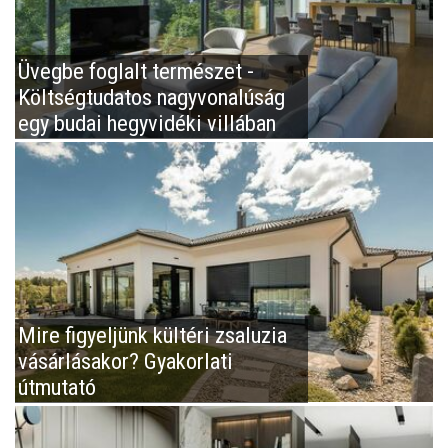
Üvegbe foglalt természet -
Költségtudatos nagyvonalúság
egy budai hegyvidéki villában
Mire figyeljünk kültéri zsaluzia
vásárlásakor? Gyakorlati
útmutató