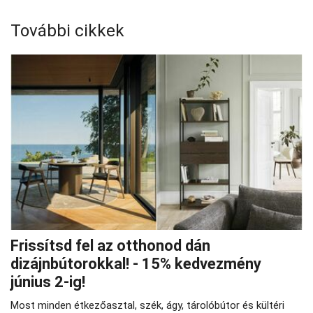
További cikkek
Frissítsd fel az otthonod dán
dizájnbútorokkal! - 15% kedvezmény
június 2-ig!
Most minden étkezőasztal, szék, ágy, tárolóbútor és kültéri