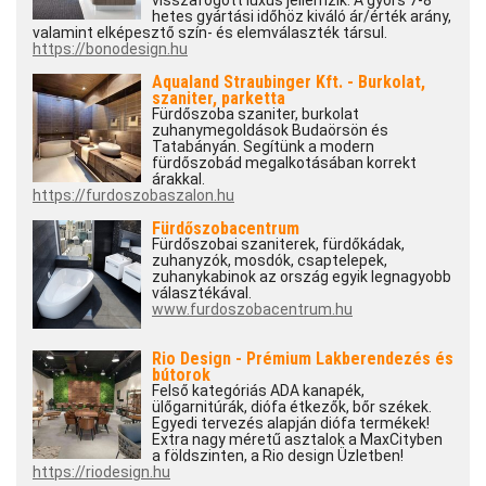
hetes gyártási időhöz kiváló ár/érték arány,
valamint elképesztő szín- és elemválaszték társul.
https://bonodesign.hu
Aqualand Straubinger Kft. - Burkolat,
szaniter, parketta
Fürdőszoba szaniter, burkolat
zuhanymegoldások Budaörsön és
Tatabányán. Segítünk a modern
fürdőszobád megalkotásában korrekt
árakkal.
https://furdoszobaszalon.hu
Fürdőszobacentrum
Fürdőszobai szaniterek, fürdőkádak,
zuhanyzók, mosdók, csaptelepek,
zuhanykabinok az ország egyik legnagyobb
választékával.
www.furdoszobacentrum.hu
Rio Design - Prémium Lakberendezés és
bútorok
Felső kategóriás ADA kanapék,
ülőgarnitúrák, diófa étkezők, bőr székek.
Egyedi tervezés alapján diófa termékek!
Extra nagy méretű asztalok a MaxCityben
a földszinten, a Rio design Üzletben!
https://riodesign.hu