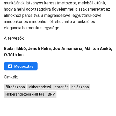
munkájának látványos keresztmetszete, melyből kitűnik,
hogy a helyi adottságokra figyelemmel a szakismeretet az
álmokhoz párosítva, a megrendelővel együttműködve
mindenkor és mindenhol létrehozható a funkció és
elegancia harmonikus egysége.
A tervezők:
Budai Ildikó, Jenőfi Réka, Joó Annamária, Márton Anikó,
O.Tóth Ica
Megosztás
Cimkék:
fürdőszoba
lakberendező
enteriőr
hálószoba
lakberendezési kiállítás
BNV