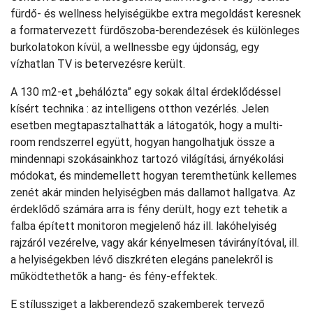
fürdő- és wellness helyiségükbe extra megoldást keresnek
a formatervezett fürdőszoba-berendezések és különleges
burkolatokon kívül, a wellnessbe egy újdonság, egy
vízhatlan TV is betervezésre került.
A 130 m2-et „behálózta” egy sokak által érdeklődéssel
kísért technika : az intelligens otthon vezérlés. Jelen
esetben megtapasztalhatták a látogatók, hogy a multi-
room rendszerrel együtt, hogyan hangolhatjuk össze a
mindennapi szokásainkhoz tartozó világítási, árnyékolási
módokat, és mindemellett hogyan teremthetünk kellemes
zenét akár minden helyiségben más dallamot hallgatva. Az
érdeklődő számára arra is fény derült, hogy ezt tehetik a
falba épített monitoron megjelenő ház ill. lakóhelyiség
rajzáról vezérelve, vagy akár kényelmesen távirányítóval, ill.
a helyiségekben lévő diszkréten elegáns panelekről is
működtethetők a hang- és fény-effektek.
E stílussziget a lakberendező szakemberek tervező