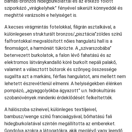
barnás-bronzos hidegburkolattal és az étkező fölött
sziporkázó „virágkelyhek” fényével sikerült könnyeddé és
meghitté varázsolni e helyiséget is.
A kecses virágmintás fotelokkal, filigrán asztalkával, a
különlegesen strukturált bronzos/„pisztácia”zöldes színű
falfrontokkal megvalósított nőies hangulatú hall is a
finomságot, a harmóniát tükrözte. A „szivarszobába”
betervezett burkolatok, a falon lévő fahatású és az
elektromos látványkandalló köré burkolt nepáli palakő,
valamint a választott bútorok és szőnyeg összessége
sugallta azt a markáns, férfias hangulatot, ami mellett nem
lehetett észrevétlenül elmenni. A helyiségekben élénken
pompázó, „agyaggolyókba ágyazott” u.n. hidrokultúrás
szobanövények mindenki érdeklődését felkeltették.
A hálószoba színeivel, különleges textiljeivel,
bambusz/wenge színű franciaágyával, bőrhatású fali
hidegburkolatával szintén megállította az embereket.
Gondolva azokra a látogatókra, akik meglévő vagy leendő