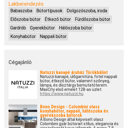
Lakberendezés
Babaszoba
Bútortípusok
Dolgozószoba, iroda
Előszoba bútor
Étkező bútor
Fürdőszoba bútor
Gardrób
Gyerekbútor
Hálószoba bútor
Konyhabútor
Nappali bútor
Cégajánló
Natuzzi kanapé áruház Törökbálint
Natuzzi kanapé, ülőgarnitúra, fotel nappali
bútor, étkező bútor, valamint szőnyeg,
lámpa, és dísztárgy bemutatóterem.
MaxCity első emelet 128-as üzlet.
https://www.natuzzi.hu
Bono Design - Colombini olasz
konyhabútor, nappali, hálószoba és
gyerekszoba bútorok
A Bono Design által képviselt olasz
Colombini gyár bútorait stílus, elegancia és
visszafogott luxus jellemzik. A gyors 7-8