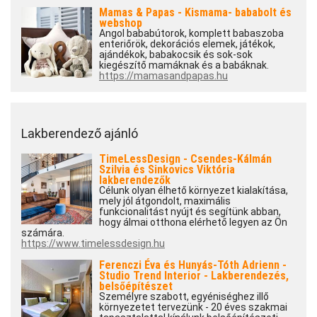
Mamas & Papas - Kismama- bababolt és
webshop
Angol bababútorok, komplett babaszoba
enteriőrök, dekorációs elemek, játékok,
ajándékok, babakocsik és sok-sok
kiegészítő mamáknak és a babáknak.
https://mamasandpapas.hu
Lakberendező ajánló
TimeLessDesign - Csendes-Kálmán
Szilvia és Sinkovics Viktória
lakberendezők
Célunk olyan élhető környezet kialakítása,
mely jól átgondolt, maximális
funkcionalitást nyújt és segítünk abban,
hogy álmai otthona elérhető legyen az Ön
számára.
https://www.timelessdesign.hu
Ferenczi Éva és Hunyás-Tóth Adrienn -
Studio Trend Interior - Lakberendezés,
belsőépítészet
Személyre szabott, egyéniséghez illő
környezetet tervezünk - 20 éves szakmai