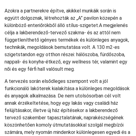
Azokra a partnerekre építve, akikkel munkáik során is
együtt dolgoznak, létrehozták az „A” pavilon közepén a
különböző enteriőrökből álló stílus-szigetet.A megjelenés
célja a lakberendező-tervező szakma- és az attól nem
függetleníthető igényes termékek és különleges anyagok,
technikák, megoldások bemutatása volt. A 130 m2-es
szigetstandon egy otthon részei: hálószoba, fürdőszoba,
nappali- és konyha-étkező, egy wellness tér, valamint egy
női és egy férfi hall valósult meg.
A tervezés során elsődleges szempont volt a jól
funkcionáló lakóterek kialakítása a különleges megoldások
és anyagok alkalmazása. De nem utolsósorban cél volt
annak érzékeltetése, hogy egy lakás vagy családi ház
felújításakor, illetve új ház építésekor a lakberendező
tervező szakember tapasztalatának, naprakészségének
köszönhetően komoly útmutatásokkal szolgál megbízói
számára, mely nyomán mindenkor különlegesen egyedi és a