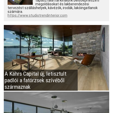
tapasztalattal kínálunk belsőépítészeti
megoldásokat és lakberendezési
tervezést szálláshelyek, kávézók, irodák, lakóingatlanok
számára.
https://www.studiotrendinterior.com
A Kährs Capital új, letisztult
padlói a fatörzsek szívéből
származnak