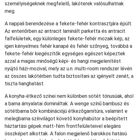
személyiségeknek megfelelő, lakóterek valósulhatnak
meg.
A nappali berendezése a fekete-fehér kontrasztjára épült.
Az enteriőrben az antracit laminált parketta és antracit
falfelületek, egy különleges fekete-fehér mozaik kép, az
igen kényelmes fehér kanapé és fehér szőnyeg, továbbá a
fekete-fehér kiegészítők egységes egészet képeztek
azzal a magas minőségű képi- és hangi megjelenítést
nyújtó házi-mozival, mely az u.n. multi-room rendszer lévén
az összes lakótérben tudta biztosítani az igényelt zenét, a
tiszta hanghatást.
A konyha-étkező színei nem különben sötét tónusúak, ahol
a barna árnyalatai domináltak. A wenge színű bambusz és
sötétbarna bőr kombinációjú étkezőgarnitúra, valamint e
melegbarna színvilágot követő konyhabútor a beépített
háztartási gépek matt-fém frontfelületeivel elegáns
összképet alkottak. A falon megjelenő barokkos hatású