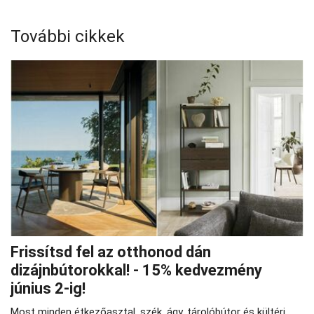
További cikkek
Frissítsd fel az otthonod dán
dizájnbútorokkal! - 15% kedvezmény
június 2-ig!
Most minden étkezőasztal, szék, ágy, tárolóbútor és kültéri