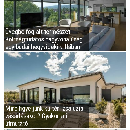
Üvegbe foglalt természet -
Költségtudatos nagyvonalúság
egy budai hegyvidéki villában
Mire figyeljünk kültéri zsaluzia
vásárlásakor? Gyakorlati
útmutató