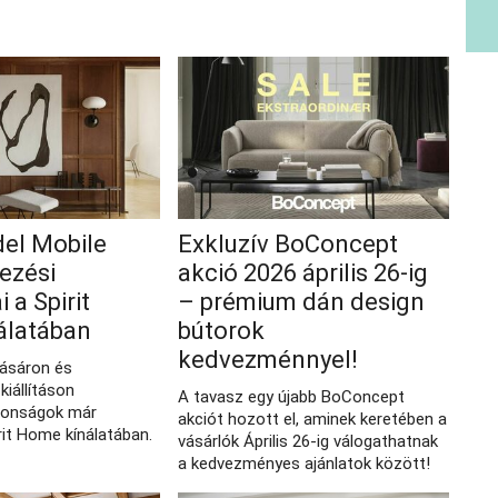
del Mobile
Exkluzív BoConcept
ezési
akció 2026 április 26‑ig
 a Spirit
– prémium dán design
álatában
bútorok
kedvezménnyel!
vásáron és
kiállításon
A tavasz egy újabb BoConcept
donságok már
akciót hozott el, aminek keretében a
rit Home kínálatában.
vásárlók Április 26-ig válogathatnak
a kedvezményes ajánlatok között!