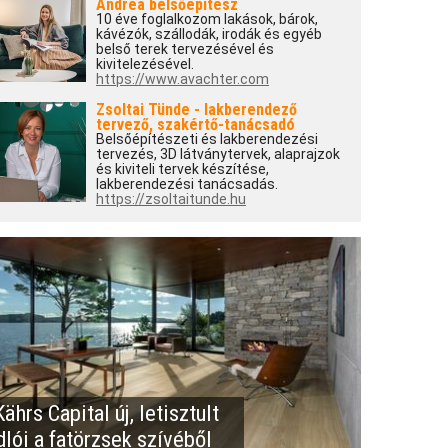
Andrea belsőépítész
10 éve foglalkozom lakások, bárok,
kávézók, szállodák, irodák és egyéb
belső terek tervezésével és
kivitelezésével.
https://www.avachter.com
Zsoltai Tünde - lakberendező
tervező, szakértő-tanácsadó
Belsőépítészeti és lakberendezési
tervezés, 3D látványtervek, alaprajzok
és kiviteli tervek készítése,
lakberendezési tanácsadás.
https://zsoltaitunde.hu
ährs Capital új, letisztult
dlói a fatörzsek szívéből