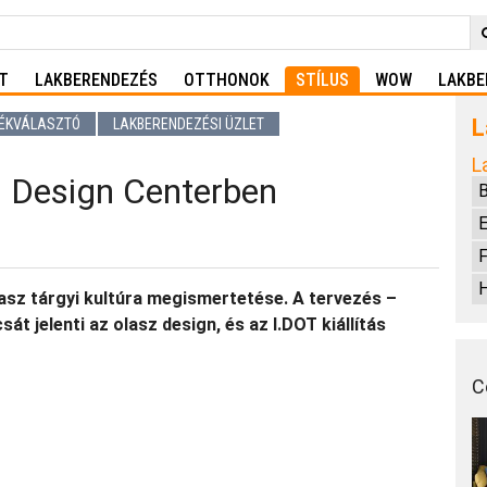
T
LAKBERENDEZÉS
OTTHONOK
STÍLUS
WOW
LAKBE
L
ÉKVÁLASZTÓ
LAKBERENDEZÉSI ÜZLET
L
 Design Centerben
E
F
H
asz tárgyi kultúra megismertetése. A tervezés –
át jelenti az olasz design, és az I.DOT kiállítás
C