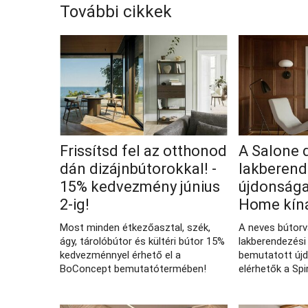
További cikkek
Frissítsd fel az otthonod
A Salone 
dán dizájnbútorokkal! -
lakberend
15% kedvezmény június
újdonságai
2-ig!
Home kín
Most minden étkezőasztal, szék,
A neves bútor
ágy, tárolóbútor és kültéri bútor 15%
lakberendezési 
kedvezménnyel érhető el a
bemutatott új
BoConcept bemutatótermében!
elérhetők a Spi