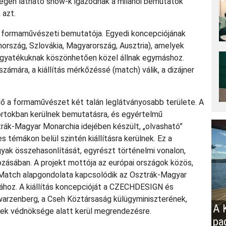
végén látható show-k igazodnak a milánói bemutatók
 azt.
 formaművészeti bemutatója. Egyedi koncepciójának
rszág, Szlovákia, Magyarország, Ausztria), amelyek
 hagyatékuknak köszönhetően közel állnak egymáshoz.
zámára, a kiállítás mérkőzéssé (match) válik, a dizájner
idő a formaművészet két talán leglátványosabb területe. A
rtokban kerülnek bemutatásra, és egyértelmű
trák-Magyar Monarchia idejében készült, „olvasható”
 témákon belül szintén kiállításra kerülnek. Ez a
yak összehasonlítását, egyrészt történelmi vonalon,
ásában. A projekt mottója az európai országok közös,
gn Match alapgondolata kapcsolódik az Osztrák-Magyar
jához. A kiállítás koncepcióját a CZECHDESIGN és
hwarzenberg, a Cseh Köztársaság külügyminiszterének,
A K
nek védnöksége alatt kerül megrendezésre.
pa