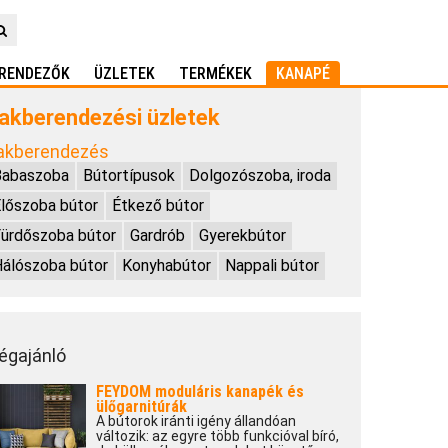
RENDEZŐK
ÜZLETEK
TERMÉKEK
KANAPÉ
akberendezési üzletek
akberendezés
Babaszoba
Bútortípusok
Dolgozószoba, iroda
lőszoba bútor
Étkező bútor
ürdőszoba bútor
Gardrób
Gyerekbútor
álószoba bútor
Konyhabútor
Nappali bútor
égajánló
FEYDOM moduláris kanapék és
ülőgarnitúrák
A bútorok iránti igény állandóan
változik: az egyre több funkcióval bíró,