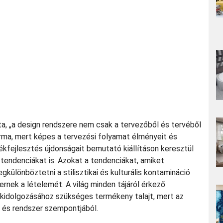
a, „a design rendszere nem csak a tervezőből és tervéből
orma, mert képes a tervezési folyamat élményeit és
ékfejlesztés újdonságait bemutató kiállításon keresztül
y tendenciákat is. Azokat a tendenciákat, amiket
ülönböztetni a stilisztikai és kulturális kontamináció
rnek a lételemét. A világ minden tájáról érkező
 kidolgozásához szükséges termékeny talajt, mert az
ág és rendszer szempontjából.