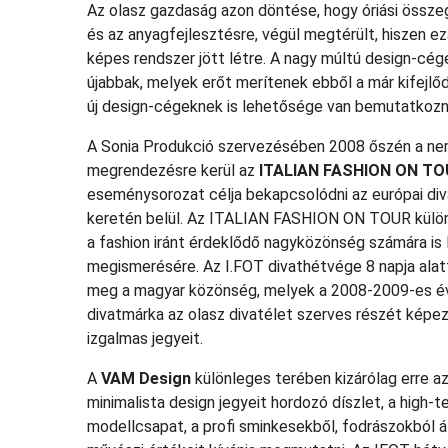
Az olasz gazdaság azon döntése, hogy óriási összeg
és az anyagfejlesztésre, végül megtérült, hiszen e
képes rendszer jött létre. A nagy múltú design-c
újabbak, melyek erőt merítenek ebből a már kifejlő
új design-cégeknek is lehetősége van bemutatkozni 
A Sonia Produkció szervezésében 2008 őszén a nem
megrendezésre kerül az
ITALIAN FASHION ON TO
eseménysorozat célja bekapcsolódni az európai diva
keretén belül. Az ITALIAN FASHION ON TOUR különl
a fashion iránt érdeklődő nagyközönség számára is 
megismerésére. Az I.FOT divathétvége 8 napja alat
meg a magyar közönség, melyek a 2008-2009-es év ős
divatmárka az olasz divatélet szerves részét képez
izgalmas jegyeit.
A
VAM Design
különleges terében kizárólag erre az
minimalista design jegyeit hordozó díszlet, a high
modellcsapat, a profi sminkesekből, fodrászokból á