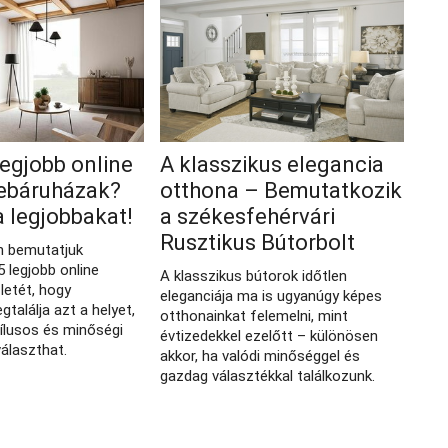
legjobb online
A klasszikus elegancia
ebáruházak?
otthona – Bemutatkozik
a legjobbakat!
a székesfehérvári
Rusztikus Bútorbolt
n bemutatjuk
 legjobb online
A klasszikus bútorok időtlen
letét, hogy
eleganciája ma is ugyanúgy képes
találja azt a helyet,
otthonainkat felemelni, mint
tílusos és minőségi
évtizedekkel ezelőtt – különösen
választhat.
akkor, ha valódi minőséggel és
gazdag választékkal találkozunk.