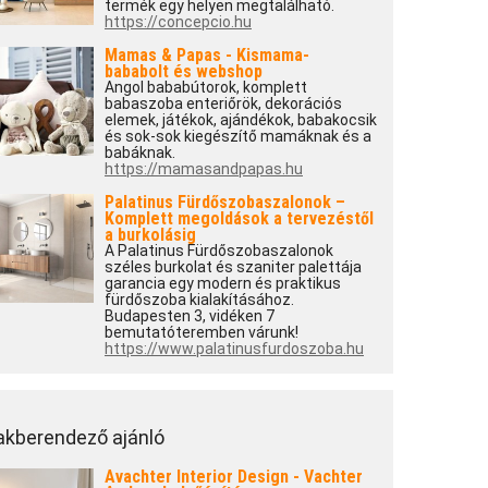
termék egy helyen megtalálható.
https://concepcio.hu
Mamas & Papas - Kismama-
bababolt és webshop
Angol bababútorok, komplett
babaszoba enteriőrök, dekorációs
elemek, játékok, ajándékok, babakocsik
és sok-sok kiegészítő mamáknak és a
babáknak.
https://mamasandpapas.hu
Palatinus Fürdőszobaszalonok –
Komplett megoldások a tervezéstől
a burkolásig
A Palatinus Fürdőszobaszalonok
széles burkolat és szaniter palettája
garancia egy modern és praktikus
fürdőszoba kialakításához.
Budapesten 3, vidéken 7
bemutatóteremben várunk!
https://www.palatinusfurdoszoba.hu
akberendező ajánló
Avachter Interior Design - Vachter