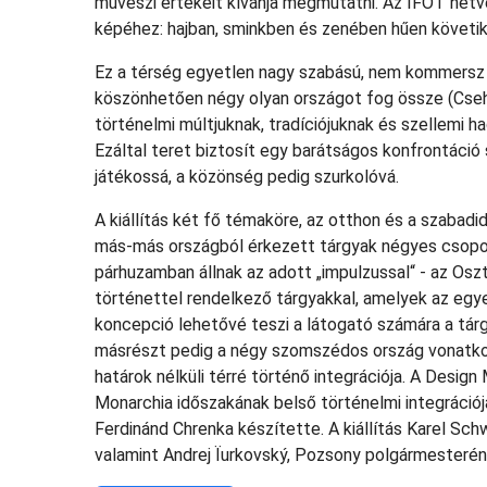
művészi értékeit kívánja megmutatni. Az IFOT hét
képéhez: hajban, sminkben és zenében hűen követik
Ez a térség egyetlen nagy szabású, nem kommersz
köszönhetően négy olyan országot fog össze (Cseho
történelmi múltjuknak, tradíciójuknak és szellemi
Ezáltal teret biztosít egy barátságos konfrontáció s
játékossá, a közönség pedig szurkolóvá.
A kiállítás két fő témaköre, az otthon és a szabad
más-más országból érkezett tárgyak négyes csopo
párhuzamban állnak az adott „impulzussal“ - az Osz
történettel rendelkező tárgyakkal, amelyek az egyes
koncepció lehetővé teszi a látogató számára a tárg
másrészt pedig a négy szomszédos ország vonatkoz
határok nélküli térré történő integrációja. A Desi
Monarchia időszakának belső történelmi integráció
Ferdinánd Chrenka készítette. A kiállítás Karel Sc
valamint Andrej Ïurkovský, Pozsony polgármesteré