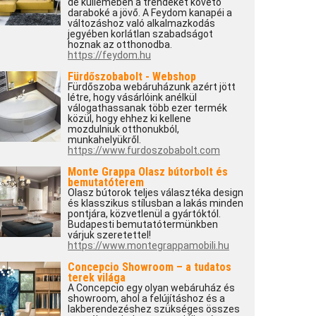
de küllemében a trendeket követő
daraboké a jövő. A Feydom kanapéi a
változáshoz való alkalmazkodás
jegyében korlátlan szabadságot
hoznak az otthonodba.
https://feydom.hu
Fürdőszobabolt - Webshop
Fürdőszoba webáruházunk azért jött
létre, hogy vásárlóink anélkül
válogathassanak több ezer termék
közül, hogy ehhez ki kellene
mozdulniuk otthonukból,
munkahelyükről.
https://www.furdoszobabolt.com
Monte Grappa Olasz bútorbolt és
bemutatóterem
Olasz bútorok teljes választéka design
és klasszikus stílusban a lakás minden
pontjára, közvetlenül a gyártóktól.
Budapesti bemutatótermünkben
várjuk szeretettel!
https://www.montegrappamobili.hu
Concepcio Showroom – a tudatos
terek világa
A Concepcio egy olyan webáruház és
showroom, ahol a felújításhoz és a
lakberendezéshez szükséges összes