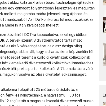
eket áldoz kutatás-fejlesztésre, technológiai újításokra
záltal egy önmagát folyamatosan fejleszteni és megújítani
égek mellett ma gomba módra jelennek meg újabbak és
dött rendszerből. Az I.DoT-on keresztül most ezeknek az
a Made in Italy kiválóságai mellett.
zetközi hírű I.DOT-ra kapcsolódva, azzal egy időben
UR.
A tervek szerint 8 divatbemutatót tartalmazó
télet aktív vérkeringésébe, az olasz design-világ
egessége abban áll, hogy a divatszakma képviselőin túl
lehetőséget teremt a külföldi divatházak kollekcióinak
t hét kiemelkedő divattervezői kollekcióval ismerkedhet
zi/téli, pret a porter kollekciói. A 7 bemutatásra váró
i, magukon viselve az olasz divatélet sokszínűségét,
 alkalomra felépített 25 méteres óriáskifutó, a
L
-tech fény- és hangtechnika, a nagyszámú – 30 fős –
lló 12 tagú stáb a magas színvonalú divattervezői munka