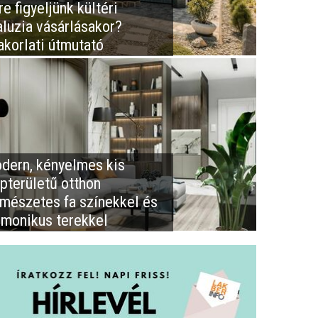
e figyeljünk kültéri
aluzia vásárlásakor?
akorlati útmutató
dern, kényelmes kis
apterületű otthon
rmészetes fa színekkel és
rmonikus terekkel