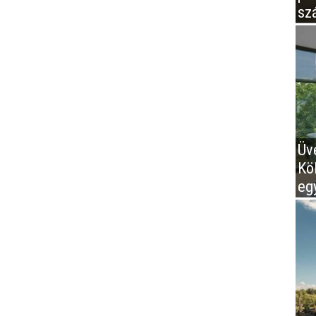
sz
Üv
Kö
eg