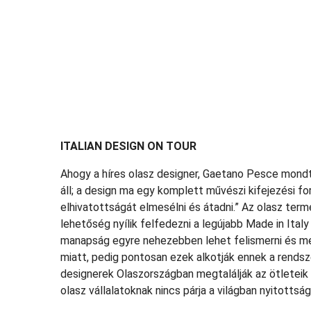
ITALIAN DESIGN ON TOUR
Ahogy a híres olasz designer, Gaetano Pesce mondt
áll; a design ma egy komplett művészi kifejezési f
elhivatottságát elmesélni és átadni.” Az olasz term
lehetőség nyílik felfedezni a legújabb Made in Ital
manapság egyre nehezebben lehet felismerni és megk
miatt, pedig pontosan ezek alkotják ennek a rendsze
designerek Olaszországban megtalálják az ötleteik
olasz vállalatoknak nincs párja a világban nyitotts