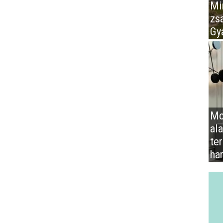
Mir
zs
Gy
Mo
al
te
ha