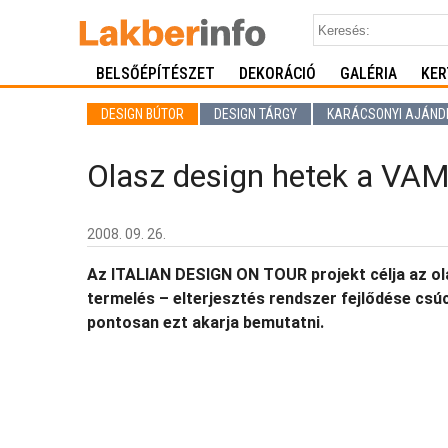
BELSŐÉPÍTÉSZET
DEKORÁCIÓ
GALÉRIA
KER
DESIGN BÚTOR
DESIGN TÁRGY
KARÁCSONYI AJÁND
Olasz design hetek a VAM
2008. 09. 26.
Az ITALIAN DESIGN ON TOUR projekt célja az ol
termelés – elterjesztés rendszer fejlődése csúcs
pontosan ezt akarja bemutatni.