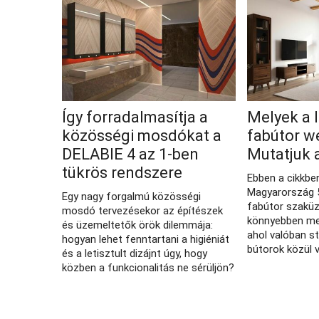
Így forradalmasítja a
Melyek a 
közösségi mosdókat a
fabútor w
DELABIE 4 az 1-ben
Mutatjuk 
tükrös rendszere
Ebben a cikkbe
Magyarország 5
Egy nagy forgalmú közösségi
fabútor szaküz
mosdó tervezésekor az építészek
könnyebben meg
és üzemeltetők örök dilemmája:
ahol valóban s
hogyan lehet fenntartani a higiéniát
bútorok közül 
és a letisztult dizájnt úgy, hogy
közben a funkcionalitás ne sérüljön?