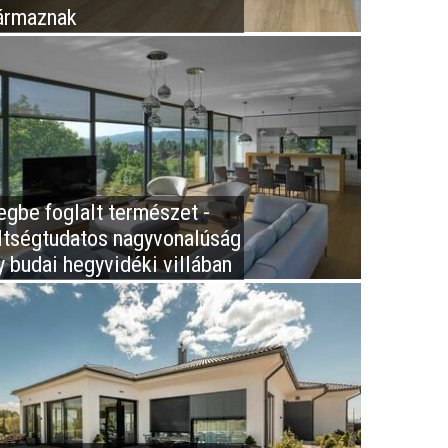
ármaznak
egbe foglalt természet -
ltségtudatos nagyvonalúság
y budai hegyvidéki villában