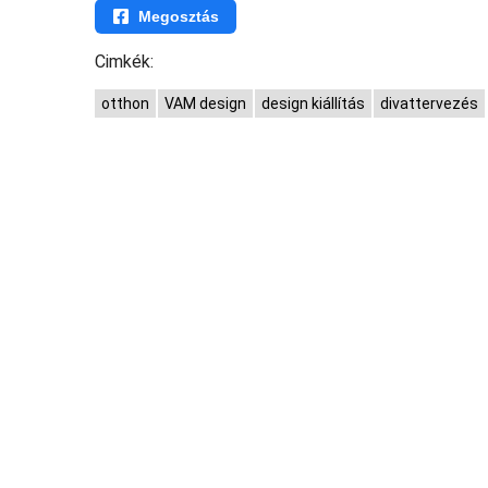
Megosztás
Cimkék:
otthon
VAM design
design kiállítás
divattervezés