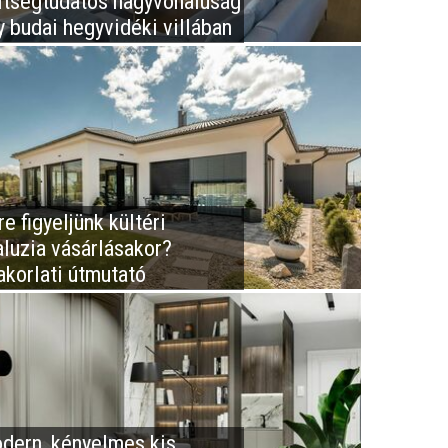
ltségtudatos nagyvonalúság
y budai hegyvidéki villában
e figyeljünk kültéri
aluzia vásárlásakor?
akorlati útmutató
dern, kényelmes kis