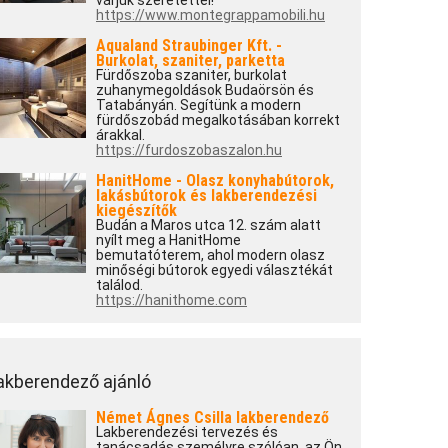
várjuk szeretettel!
https://www.montegrappamobili.hu
Aqualand Straubinger Kft. -
Burkolat, szaniter, parketta
Fürdőszoba szaniter, burkolat
zuhanymegoldások Budaörsön és
Tatabányán. Segítünk a modern
fürdőszobád megalkotásában korrekt
árakkal.
https://furdoszobaszalon.hu
HanitHome - Olasz konyhabútorok,
lakásbútorok és lakberendezési
kiegészítők
Budán a Maros utca 12. szám alatt
nyílt meg a HanitHome
bemutatóterem, ahol modern olasz
minőségi bútorok egyedi választékát
találod.
https://hanithome.com
akberendező ajánló
Német Ágnes Csilla lakberendező
Lakberendezési tervezés és
tanácsadás személyre szólóan, az Ön