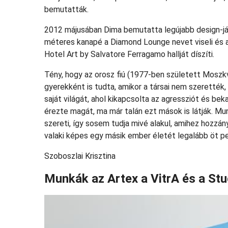
bemutatták.
2012 májusában Dima bemutatta legújabb design-ját 
méteres kanapé a Diamond Lounge nevet viseli és az
Hotel Art by Salvatore Ferragamo hallját díszíti.
Tény, hogy az orosz fiú (1977-ben született Moszk
gyerekként is tudta, amikor a társai nem szerették
saját világát, ahol kikapcsolta az agressziót és be
érezte magát, ma már talán ezt mások is látják. Mu
szereti, így sosem tudja mivé alakul, amihez hozzány
valaki képes egy másik ember életét legalább öt p
Szoboszlai Krisztina
Munkák az Artex a VitrA és a Stu