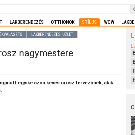
T
LAKBERENDEZÉS
OTTHONOK
STÍLUS
WOW
LAKBE
L
ÉKVÁLASZTÓ
LAKBERENDEZÉSI ÜZLET
L
orosz nagymestere
E
F
H
oginoff egyike azon kevés orosz tervezőnek, akik
.
C