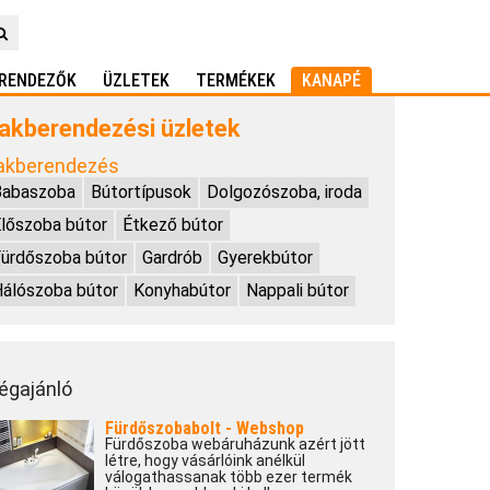
RENDEZŐK
ÜZLETEK
TERMÉKEK
KANAPÉ
akberendezési üzletek
akberendezés
Babaszoba
Bútortípusok
Dolgozószoba, iroda
lőszoba bútor
Étkező bútor
ürdőszoba bútor
Gardrób
Gyerekbútor
álószoba bútor
Konyhabútor
Nappali bútor
égajánló
Fürdőszobabolt - Webshop
Fürdőszoba webáruházunk azért jött
létre, hogy vásárlóink anélkül
válogathassanak több ezer termék