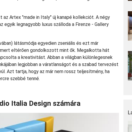
az Artex "made in Italy" új kanapé kollekciót. A négy
 egyik legnagyobb luxus szálloda a Firenze - Gallery
vában) látásmódja egyedien zseniális és ezt már
, mert eltérően gondolkozott mint ők. Megalkotta hát
kapcsolta a kreativitást. Abban a világban különlegesnek
nkájában legjobban a váratlanságot és a szabad tervezést
úl. Azt tartja, hogy az már nem rossz teljesítmény, ha
ercre szebbé tenné.
dio Italia Design számára
L