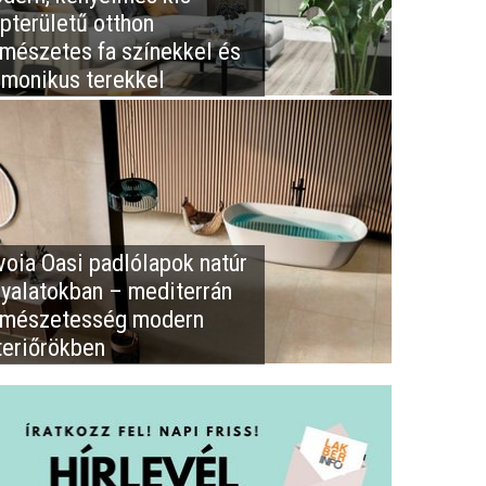
apterületű otthon
rmészetes fa színekkel és
rmonikus terekkel
voia Oasi padlólapok natúr
nyalatokban – mediterrán
rmészetesség modern
teriőrökben