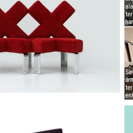
al
te
ha
Sa
ár
te
en