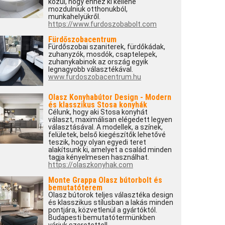
közül, hogy ehhez ki kellene
mozdulniuk otthonukból,
munkahelyükről.
https://www.furdoszobabolt.com
Fürdőszobacentrum
Fürdőszobai szaniterek, fürdőkádak,
zuhanyzók, mosdók, csaptelepek,
zuhanykabinok az ország egyik
legnagyobb választékával.
www.furdoszobacentrum.hu
Olasz Konyhabútor Design - Modern
és klasszikus Stosa konyhák
Célunk, hogy aki Stosa konyhát
választ, maximálisan elégedett legyen
választásával. A modellek, a színek,
felületek, belső kiegészítők lehetővé
teszik, hogy olyan egyedi teret
alakítsunk ki, amelyet a család minden
tagja kényelmesen használhat.
https://olaszkonyhak.com
Monte Grappa Olasz bútorbolt és
bemutatóterem
Olasz bútorok teljes választéka design
és klasszikus stílusban a lakás minden
pontjára, közvetlenül a gyártóktól.
Budapesti bemutatótermünkben