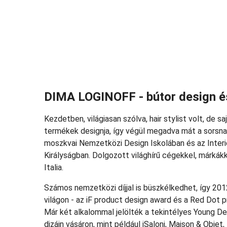
DIMA LOGINOFF - bútor design és
Kezdetben, világiasan szólva, hair stylist volt, de sa
termékek designja, így végül megadva mát a sorsna
moszkvai Nemzetközi Design Iskolában és az Inter
Királyságban. Dolgozott világhírű cégekkel, márkákka
Italia.
Számos nemzetközi díjjal is büszkélkedhet, így 201
világon - az iF product design award és a Red Dot p
Már két alkalommal jelölték a tekintélyes Young Des
dizájn vásáron, mint például iSaloni, Maison & Obje