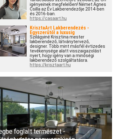
igényeinek megfelelően! Német Ágnes
Csilla az Év Lakberendezője 2014-ben
és 2016-ban.
https://casaart.hu
KrisztaArt Lakberendezés -
Egyszerűtől a luxusig
Szilágyiné Krisztina mester
lakberendező, látványtervező,
designer. Több mint másfél évtizedes
tevékenysége alatt visszaigazolást
nyert, hogy igény van a minőségi
lakberendező szolgáltatásra.
https://krisztaart.hu
egbe foglalt természet -