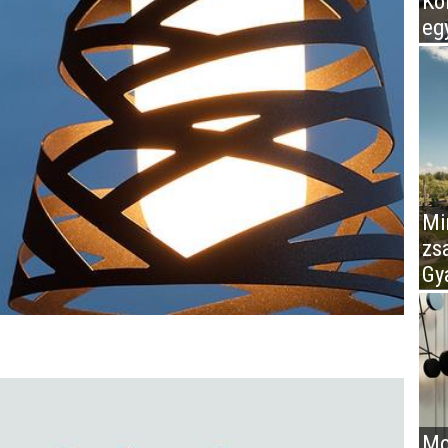
Kö
eg
Mir
zs
Gy
Mo