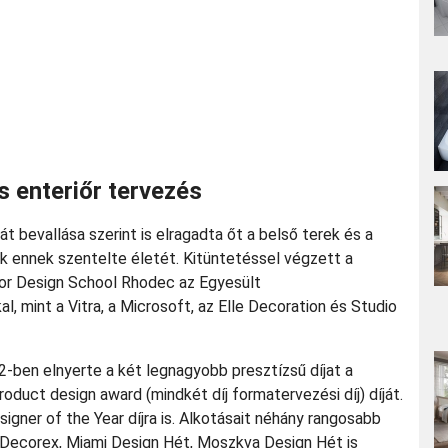
 enteriőr tervezés
ját bevallása szerint is elragadta őt a belső terek és a
k ennek szentelte életét. Kitüntetéssel végzett a
ior Design School Rhodec az Egyesült
l, mint a Vitra, a Microsoft, az Elle Decoration és Studio
2-ben elnyerte a két legnagyobb presztízsű díjat a
roduct design award (mindkét díj formatervezési díj) díját.
igner of the Year díjra is. Alkotásait néhány rangosabb
t, Decorex, Miami Design Hét, Moszkva Design Hét is