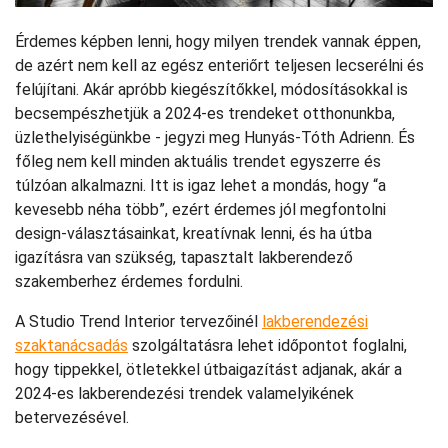
Érdemes képben lenni, hogy milyen trendek vannak éppen,
de azért nem kell az egész enteriőrt teljesen lecserélni és
felújítani. Akár apróbb kiegészítőkkel, módosításokkal is
becsempészhetjük a 2024-es trendeket otthonunkba,
üzlethelyiségünkbe - jegyzi meg Hunyás-Tóth Adrienn. És
főleg nem kell minden aktuális trendet egyszerre és
túlzóan alkalmazni. Itt is igaz lehet a mondás, hogy “a
kevesebb néha több”, ezért érdemes jól megfontolni
design-választásainkat, kreatívnak lenni, és ha útba
igazításra van szükség, tapasztalt lakberendező
szakemberhez érdemes fordulni.
A Studio Trend Interior tervezőinél
lakberendezési
szaktanácsadás
szolgáltatásra lehet időpontot foglalni,
hogy tippekkel, ötletekkel útbaigazítást adjanak, akár a
2024-es lakberendezési trendek valamelyikének
betervezésével.