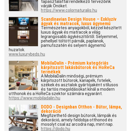
tapasztalattal rendelkező tervezőink
várják Önöket.
https://www.colornaturalis.hu
Scandinavian Design House – Exkluzív
ágyak és matracok, luxus ágynemű
Természetes anyagokból, kézzel készített
luxus ágyak és matracok a világ
legrangosabb ágykészítőitől. Selyemmel,
pehellyel töltött párnák, paplanok,
pamutszatén és selyem ágynemű
huzatok.
www.luxurybeds.hu
MobilaDalin - Prémium kategóriás
kárpitozott lakásbútorok és HoReCa
termékek
A MobilaDalin minőségi, prémium
kárpitozott bútorok, kanapék, fotelek,
székek és asztalok gyártójaként stílusos
és tartós megoldásokat kínál a modern
otthonok és a HoReCa szektor számára egyaránt.
https://www.mobiladalin.hu
DODO - Designban Otthon - Bútor, lámpa,
dekoráció
Megfizethető design bútorok, lámpák és
dekoráció, amely feldobja otthonod és
mosolyt csal az arcodra nap, mint nap.
https://dodo.hu