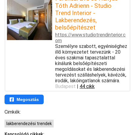
Tóth Adrienn - Studio
Trend Interior -
Lakberendezés,
belsőépítészet
https://www.studiotrendinterior.c
om
Személyre szabott, egyéniséghez
illő környezetet tervezünk - 20
éves szakmai tapasztalattal
kínálunk belsőépítészeti
megoldásokat és lakberendezési
tervezést szálláshelyek, kávézók,
irodák, lakóingatlanok számára.
Budapest
|
44 cikk
Megosztás
Cimkék:
lakberendezési trendek
Kapcsolódó cikkek: