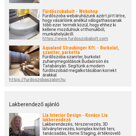
Fürdőszobabolt - Webshop
Fürdőszoba webáruházunk azért jött létre,
hogy vásárlóink anélkül válogathassanak
több ezer termék közül, hogy ehhez ki
kellene mozdulniuk otthonukból,
munkahelyükről.
https://www.furdoszobabolt.com
Aqualand Straubinger Kft. - Burkolat,
szaniter, parketta
Fürdőszoba szaniter, burkolat
zuhanymegoldások Budaörsön és
Tatabányán. Segítünk a modern
fürdőszobád megalkotásában korrekt
árakkal.
https://furdoszobaszalon.hu
Lakberendező ajánló
Lia Interior Design - Kovács Lia
lakberendező
Lakberendezés, térszervezés, 3D
látványtervezés, komplex kiviteli terv,
tanácsadás, Home Staging, értéknövelő