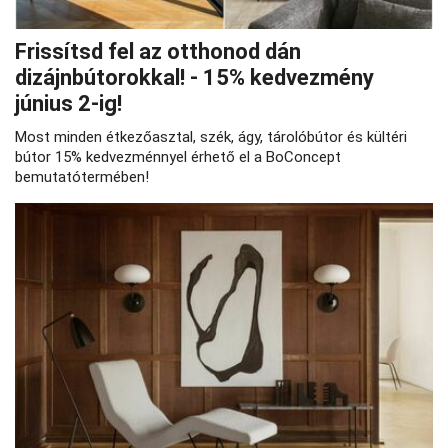
Frissítsd fel az otthonod dán
dizájnbútorokkal! - 15% kedvezmény
június 2-ig!
Most minden étkezőasztal, szék, ágy, tárolóbútor és kültéri
bútor 15% kedvezménnyel érhető el a BoConcept
bemutatótermében!