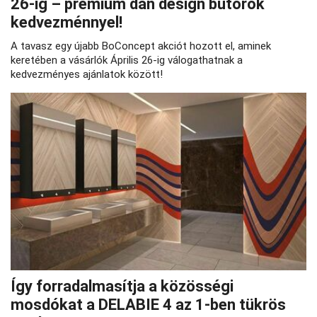
26‑ig – prémium dán design bútorok
kedvezménnyel!
A tavasz egy újabb BoConcept akciót hozott el, aminek
keretében a vásárlók Április 26-ig válogathatnak a
kedvezményes ajánlatok között!
Így forradalmasítja a közösségi
mosdókat a DELABIE 4 az 1-ben tükrös