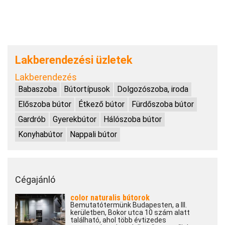
Lakberendezési üzletek
Lakberendezés
Babaszoba
Bútortípusok
Dolgozószoba, iroda
Előszoba bútor
Étkező bútor
Fürdőszoba bútor
Gardrób
Gyerekbútor
Hálószoba bútor
Konyhabútor
Nappali bútor
Cégajánló
color naturalis bútorok
Bemutatótermünk Budapesten, a III.
kerületben, Bokor utca 10 szám alatt
található, ahol több évtizedes