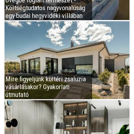
Költségtudatos nagyvonalúság
egy budai hegyvidéki villában
Mire figyeljünk kültéri zsaluzia
vásárlásakor? Gyakorlati
útmutató