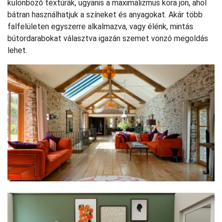
különböző textúrák, ugyanis a maximalizmus kora jön, ahol
bátran használhatjuk a színeket és anyagokat. Akár több
falfelületen egyszerre alkalmazva, vagy élénk, mintás
bútordarabokat választva igazán szemet vonzó megoldás
lehet.