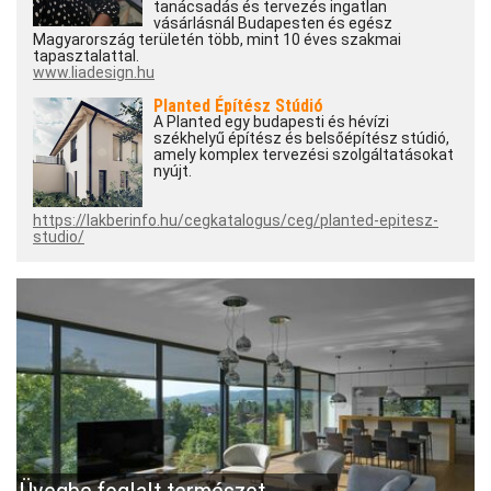
tanácsadás és tervezés ingatlan
vásárlásnál Budapesten és egész
Magyarország területén több, mint 10 éves szakmai
tapasztalattal.
www.liadesign.hu
Planted Építész Stúdió
A Planted egy budapesti és hévízi
székhelyű építész és belsőépítész stúdió,
amely komplex tervezési szolgáltatásokat
nyújt.
https://lakberinfo.hu/cegkatalogus/ceg/planted-epitesz-
studio/
Üvegbe foglalt természet -