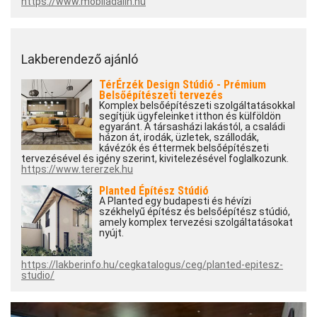
https://www.mobiladalin.hu
Lakberendező ajánló
TérÉrzék Design Stúdió - Prémium
Belsőépítészeti tervezés
Komplex belsőépítészeti szolgáltatásokkal
segítjük ügyfeleinket itthon és külföldön
egyaránt. A társasházi lakástól, a családi
házon át, irodák, üzletek, szállodák,
kávézók és éttermek belsőépítészeti
tervezésével és igény szerint, kivitelezésével foglalkozunk.
https://www.tererzek.hu
Planted Építész Stúdió
A Planted egy budapesti és hévízi
székhelyű építész és belsőépítész stúdió,
amely komplex tervezési szolgáltatásokat
nyújt.
https://lakberinfo.hu/cegkatalogus/ceg/planted-epitesz-
studio/