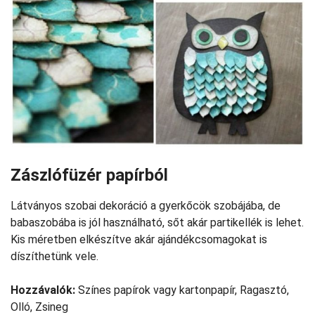
Zászlófüzér papírból
Látványos szobai dekoráció a gyerkőcök szobájába, de
babaszobába is jól használható, sőt akár partikellék is lehet.
Kis méretben elkészítve akár ajándékcsomagokat is
díszíthetünk vele.
Hozzávalók:
Színes papírok vagy kartonpapír, Ragasztó,
Olló, Zsineg