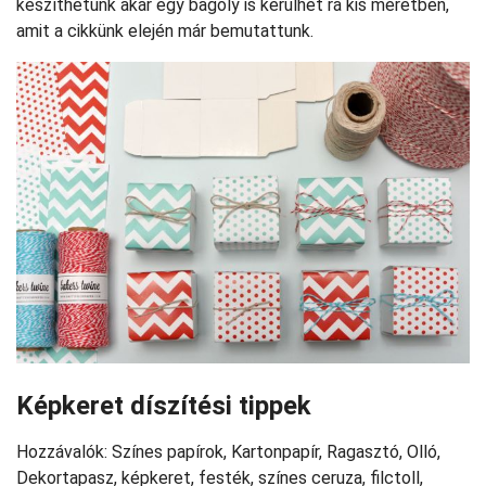
készíthetünk akár egy bagoly is kerülhet rá kis méretben,
amit a cikkünk elején már bemutattunk.
Képkeret díszítési tippek
Hozzávalók: Színes papírok, Kartonpapír, Ragasztó, Olló,
Dekortapasz, képkeret, festék, színes ceruza, filctoll,