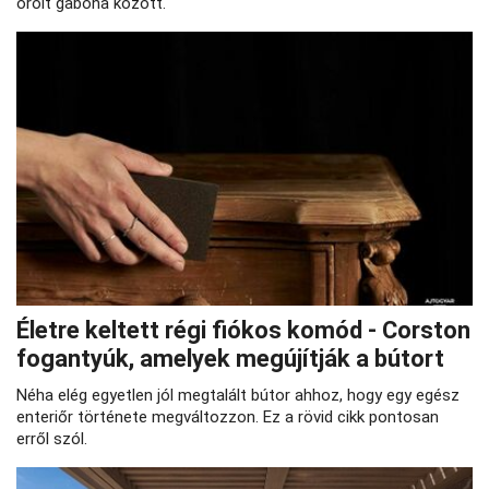
őrölt gabona között.
Életre keltett régi fiókos komód - Corston
fogantyúk, amelyek megújítják a bútort
Néha elég egyetlen jól megtalált bútor ahhoz, hogy egy egész
enteriőr története megváltozzon. Ez a rövid cikk pontosan
erről szól.