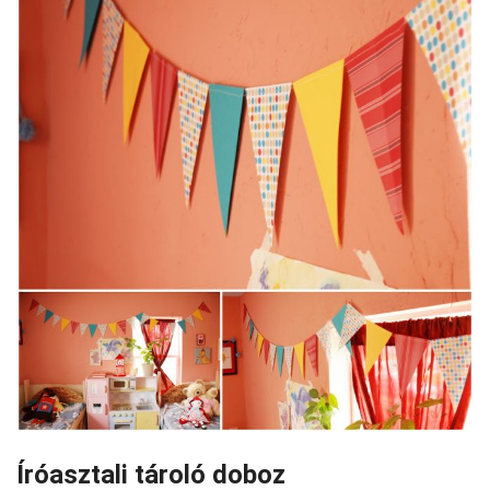
Íróasztali tároló doboz