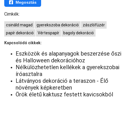
Megosztás
Cimkék:
csináld magad
gyerekszoba dekoráció
zászlófüzér
papír dekoráció
Vértespapír
bagoly dekoráció
Kapcsolódó cikkek:
Eszközök és alapanyagok beszerzése őszi
és Halloween dekorációhoz
Nélkülözhetetlen kellékek a gyerekszobai
íróasztalra
Látványos dekoráció a teraszon - Élő
növények képkeretben
Örök életű kaktusz festett kavicsokból