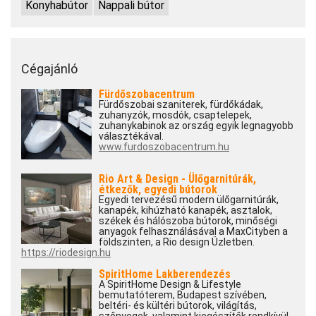
Konyhabútor
Nappali bútor
Cégajánló
Fürdőszobacentrum
Fürdőszobai szaniterek, fürdőkádak,
zuhanyzók, mosdók, csaptelepek,
zuhanykabinok az ország egyik legnagyobb
választékával.
www.furdoszobacentrum.hu
Rio Art & Design - Ülőgarnitúrák,
étkezők, egyedi bútorok
Egyedi tervezésű modern ülőgarnitúrák,
kanapék, kihúzható kanapék, asztalok,
székek és hálószoba bútorok, minőségi
anyagok felhasználásával a MaxCityben a
földszinten, a Rio design Üzletben.
https://riodesign.hu
SpiritHome Lakberendezés
A SpiritHome Design & Lifestyle
bemutatóterem, Budapest szívében,
beltéri- és kültéri bútorok, világítás,