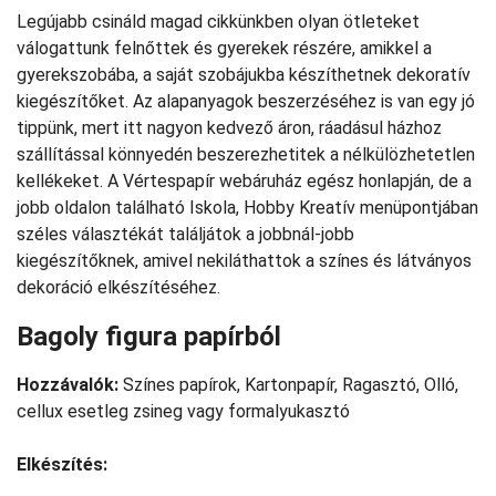
Legújabb csináld magad cikkünkben olyan ötleteket
válogattunk felnőttek és gyerekek részére, amikkel a
gyerekszobába, a saját szobájukba készíthetnek dekoratív
kiegészítőket. Az alapanyagok beszerzéséhez is van egy jó
tippünk, mert itt nagyon kedvező áron, ráadásul házhoz
szállítással könnyedén beszerezhetitek a nélkülözhetetlen
kellékeket. A Vértespapír webáruház egész honlapján, de a
jobb oldalon található Iskola, Hobby Kreatív menüpontjában
széles választékát találjátok a jobbnál-jobb
kiegészítőknek, amivel nekiláthattok a színes és látványos
dekoráció elkészítéséhez.
Bagoly figura papírból
Hozzávalók:
Színes papírok, Kartonpapír, Ragasztó, Olló,
cellux esetleg zsineg vagy formalyukasztó
Elkészítés: