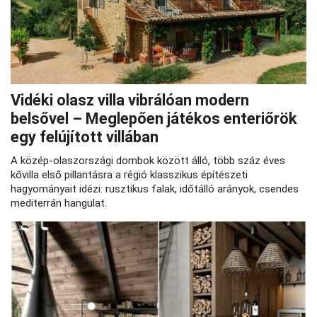
Vidéki olasz villa vibrálóan modern
belsővel – Meglepően játékos enteriőrök
egy felújított villában
A közép‑olaszországi dombok között álló, több száz éves
kővilla első pillantásra a régió klasszikus építészeti
hagyományait idézi: rusztikus falak, időtálló arányok, csendes
mediterrán hangulat.