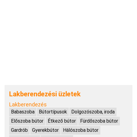
Lakberendezési üzletek
Lakberendezés
Babaszoba
Bútortípusok
Dolgozószoba, iroda
Előszoba bútor
Étkező bútor
Fürdőszoba bútor
Gardrób
Gyerekbútor
Hálószoba bútor