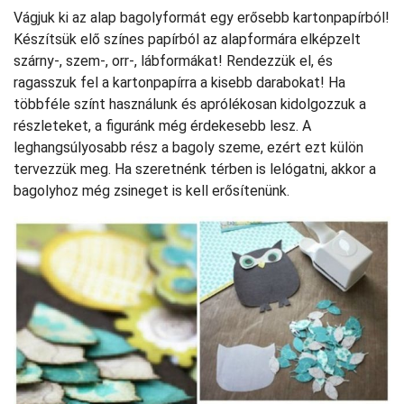
Vágjuk ki az alap bagolyformát egy erősebb kartonpapírból!
Készítsük elő színes papírból az alapformára elképzelt
szárny-, szem-, orr-, lábformákat! Rendezzük el, és
ragasszuk fel a kartonpapírra a kisebb darabokat! Ha
többféle színt használunk és aprólékosan kidolgozzuk a
részleteket, a figuránk még érdekesebb lesz. A
leghangsúlyosabb rész a bagoly szeme, ezért ezt külön
tervezzük meg. Ha szeretnénk térben is lelógatni, akkor a
bagolyhoz még zsineget is kell erősítenünk.