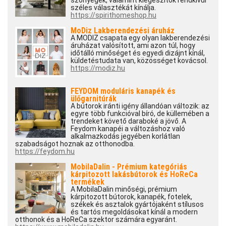
szőnyegek, valamint kiegészítők rendkívül
széles választékát kínálja.
https://spirithomeshop.hu
MoDiz Lakberendezési áruház
A MODIZ csapata egy olyan lakberendezési
áruházat valósított, ami azon túl, hogy
időtálló minőséget és egyedi dizájnt kínál,
küldetéstudata van, közösséget kovácsol.
https://modiz.hu
FEYDOM moduláris kanapék és
ülőgarnitúrák
A bútorok iránti igény állandóan változik: az
egyre több funkcióval bíró, de küllemében a
trendeket követő daraboké a jövő. A
Feydom kanapéi a változáshoz való
alkalmazkodás jegyében korlátlan
szabadságot hoznak az otthonodba.
https://feydom.hu
MobilaDalin - Prémium kategóriás
kárpitozott lakásbútorok és HoReCa
termékek
A MobilaDalin minőségi, prémium
kárpitozott bútorok, kanapék, fotelek,
székek és asztalok gyártójaként stílusos
és tartós megoldásokat kínál a modern
otthonok és a HoReCa szektor számára egyaránt.