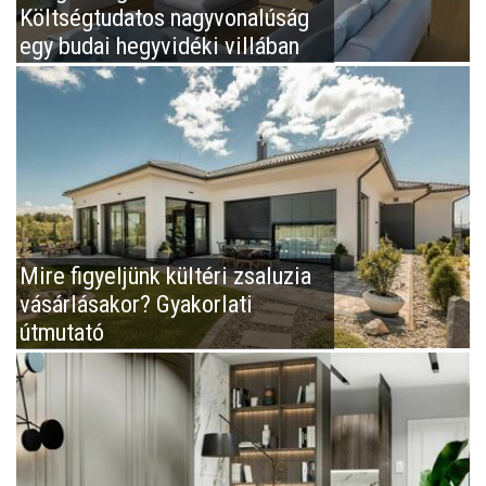
Költségtudatos nagyvonalúság
egy budai hegyvidéki villában
Mire figyeljünk kültéri zsaluzia
vásárlásakor? Gyakorlati
útmutató