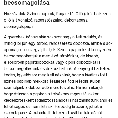
becsomagolása
Hozzávalók: Színes papírok, Ragasztó, Olló (akár balkezes
olló is ) vonalzó, ragasztószalag, dekortapasz,
csomagolópapír
A gyerekek íróasztalán sokszor nagy a felfordulás, és
mindig jól jön egy tároló, rendszerező dobozka, amibe a sok
apróságot összegyűjthetjük. Színes papírokkal könnyedén
becsomagolhatjuk a meglévő tárolónkat, de kisebb,
elsősorban papírdobozokat vagy cipős dobozokat is
becsomagolhatunk és dekorálhatunk. A lényeg itt a teljes
fedés, így először meg kell néznünk, hogy a kiválasztott
színes papírlap mekkora felületet fog lefedni. Külön
számoljunk a dobozfedő méreteivel is. Ha nem akarjuk,
hogy átüssön a papíron a folyékony ragasztó, akkor
kiegészítésként ragasztószalagot is használhatunk ahol ez
lehetséges és nem látszik. Ha pedig látszana, jöhet a
dekortapasz. A beburkolt dobozra további dekorációt