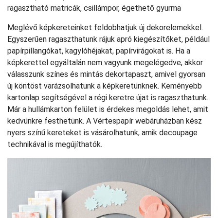
ragasztható matricák, csillámpor, égethető gyurma
Meglévő képkereteinket feldobhatjuk új dekorelemekkel.
Egyszerűen ragaszthatunk rájuk apró kiegészítőket, például
papírpillangókat, kagylóhéjakat, papírvirágokat is. Ha a
képkerettel egyáltalán nem vagyunk megelégedve, akkor
válasszunk színes és mintás dekortapaszt, amivel gyorsan
új köntöst varázsolhatunk a képkeretünknek. Keményebb
kartonlap segítségével a régi keretre újat is ragaszthatunk.
Már a hullámkarton felület is érdekes megoldás lehet, amit
kedvünkre festhetünk. A Vértespapír webáruházban kész
nyers színű kereteket is vásárolhatunk, amik decoupage
technikával is megújíthatók.