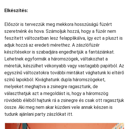
Elkészítés:
Először is tervezzük meg mekkora hosszúságú füzért
szeretnénk és hova. Számoljuk hozzá, hogy a füzér nem
feszített változatban lesz felapplikálva, így ezt a pluszt is
adjuk hozzá az eredeti mérethez. A zászlófüzér
készítésekor is szabadjára engedhetjük a fantáziánkat.
Lehetnek egyformák a háromszögek, váltakozhat a
méretük, készülhet vékonyabb vagy vastagabb papírból. Az
egyszínű változatokra további mintákat vághatunk ki eltérő
színű lapokból. Kivághatunk dupla háromszögeket,
melyeket meghajtva a zsinegre ragasztunk, de
választhatjuk azt a megoldást is, hogy a háromszög
rövidebb éléből hajtunk rá a zsinegre és csak ott ragasztjuk
össze. Aki meg nem akar küzdeni vele annak készen is
tudunk ajánlani party zászlókat itt.