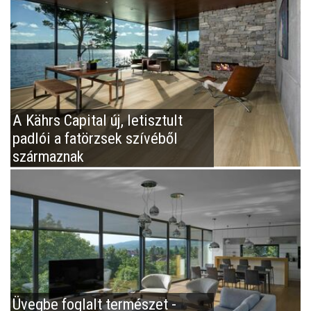
A Kährs Capital új, letisztult
padlói a fatörzsek szívéből
származnak
Üvegbe foglalt természet -