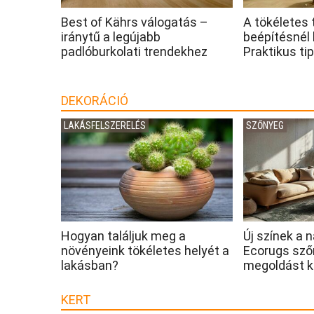
Best of Kährs válogatás –
A tökéletes 
iránytű a legújabb
beépítésnél 
padlóburkolati trendekhez
Praktikus ti
DEKORÁCIÓ
LAKÁSFELSZERELÉS
SZŐNYEG
Hogyan találjuk meg a
Új színek a 
növényeink tökéletes helyét a
Ecorugs sző
lakásban?
megoldást k
KERT