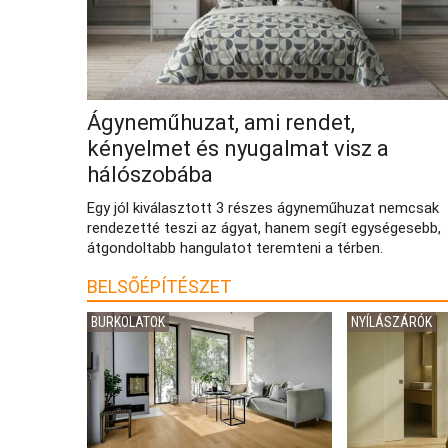
Ágyneműhuzat, ami rendet,
kényelmet és nyugalmat visz a
hálószobába
Egy jól kiválasztott 3 részes ágyneműhuzat nemcsak
rendezetté teszi az ágyat, hanem segít egységesebb,
átgondoltabb hangulatot teremteni a térben.
BELSŐÉPÍTÉSZET
BURKOLATOK
NYÍLÁSZÁRÓK