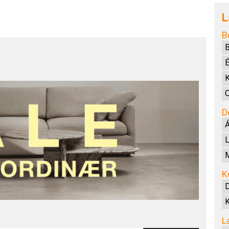
L
B
B
D
Á
L
M
K
K
L