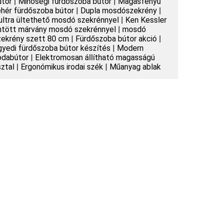
útor
|
Minőségi fürdőszoba bútor
|
Magasfényű
ehér fürdőszoba bútor
|
Dupla mosdószekrény
|
ultra ültethető mosdó szekrénnyel
|
Ken Kessler
ntött márvány mosdó szekrénnyel
|
mosdó
zekrény szett 80 cm
|
Fürdőszoba bútor akció
|
gyedi fürdőszoba bútor készítés
|
Modern
rodabútor
|
Elektromosan állítható magasságú
sztal
|
Ergonómikus irodai szék
|
Műanyag ablak