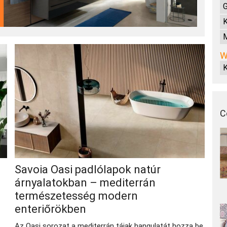
G
K
M
W
C
Savoia Oasi padlólapok natúr
árnyalatokban – mediterrán
természetesség modern
enteriőrökben
Az Oasi sorozat a mediterrán tájak hangulatát hozza be