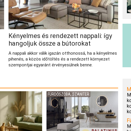
Kényelmes és rendezett nappali: így
hangoljuk össze a bútorokat
A nappali akkor válik igazán otthonossá, ha a kényelmes
pihenés, a közös időtöltés és a rendezett környezet
szempontjai egyaránt érvényesülnek benne.
M
FÜRDŐSZOBA, SZANITER
M
k
k
k
F
M