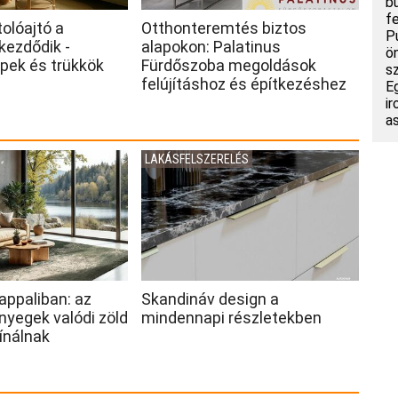
b
f
tolóajtó a
Otthonteremtés biztos
P
kezdődik -
alapokon: Palatinus
ö
ppek és trükkök
Fürdőszoba megoldások
s
felújításhoz és építkezéshez
E
i
a
LAKÁSFELSZERELÉS
nappaliban: az
Skandináv design a
nyegek valódi zöld
mindennapi részletekben
ínálnak