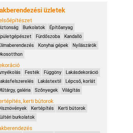
akberendezési üzletek
elsőépítészet
iztonság
Burkolatok
Építőanyag
Épületgépészet
Fürdőszoba
Kandalló
Klímaberendezés
Konyhai gépek
Nyílászárók
Okosotthon
ekoráció
rnyékolás
Festék
Függöny
Lakásdekoráció
akásfelszerelés
Lakástextil
Lépcső, korlát
űtárgy, galéria
Szőnyegek
Világítás
ertépítés, kerti bútorok
Dísznövények
Kertépítés
Kerti bútorok
ültéri burkolatok
akberendezés