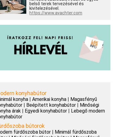
belső terek tervezésével és
kivitelezésével.
https://www.avachter.com
odern konyhabútor
inimál konyha
|
Amerikai konyha
|
Magasfényű
onyhabútor
|
Beépített konyhabútor
|
Minőségi
onyha árak
|
Egyedi konyhabútor
|
Lebegő modern
onyhabútor
ürdőszoba bútorok
odern fürdőszoba bútor
|
Minimál fürdőszoba