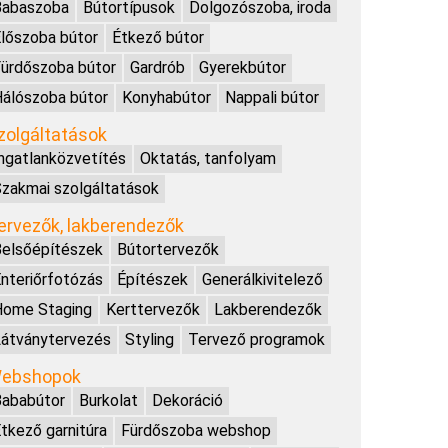
Babaszoba
Bútortípusok
Dolgozószoba, iroda
lőszoba bútor
Étkező bútor
ürdőszoba bútor
Gardrób
Gyerekbútor
álószoba bútor
Konyhabútor
Nappali bútor
zolgáltatások
ngatlanközvetítés
Oktatás, tanfolyam
zakmai szolgáltatások
ervezők, lakberendezők
elsőépítészek
Bútortervezők
nteriőrfotózás
Építészek
Generálkivitelező
Home Staging
Kerttervezők
Lakberendezők
átványtervezés
Styling
Tervező programok
ebshopok
Bababútor
Burkolat
Dekoráció
tkező garnitúra
Fürdőszoba webshop