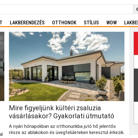
T
LAKBERENDEZÉS
OTTHONOK
STÍLUS
WOW
LAKBE
Mire figyeljünk kültéri zsaluzia
vásárlásakor? Gyakorlati útmutató
A nyári hónapokban az otthonunkba jutó hő jelentős
része az ablakokon és üvegfelületeken keresztül érkezik.
al