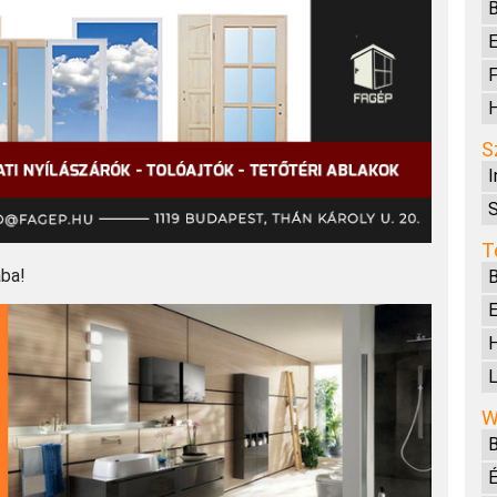
E
F
H
S
I
S
T
ába!
B
E
L
W
É