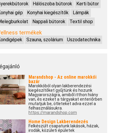
yerekbútorok
Hálószoba bútorok
Kerti bútor
onyhai gép
Konyhai kiegészítők
Lámpák
elegburkolat
Nappali bútorok
Textil shop
ellness termékek
Kondigépek
Szauna, szolárium
Uszodatechnika
égajánló
Marandshop - Az online marokkói
bazár
Marokkóból olyan lakberendezési
kiegészítőket gyűjtünk és hozunk
Magyarországra, amiből itthon hiány
van, és ezeket a tárgyakat enteriőrben
mutatjuk be, ötleteket adva ezzel a
felhasználásukra.
https://marandshop.com
Home Design Lakberendezés
Felkészült csapatunk lakások, házak,
irodák, közületi épületek