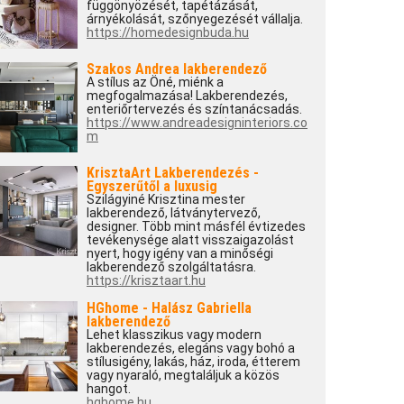
függönyözését, tapétázását,
árnyékolását, szőnyegezését vállalja.
https://homedesignbuda.hu
Szakos Andrea lakberendező
A stílus az Öné, miénk a
megfogalmazása! Lakberendezés,
enteriőrtervezés és színtanácsadás.
https://www.andreadesigninteriors.co
m
KrisztaArt Lakberendezés -
Egyszerűtől a luxusig
Szilágyiné Krisztina mester
lakberendező, látványtervező,
designer. Több mint másfél évtizedes
tevékenysége alatt visszaigazolást
nyert, hogy igény van a minőségi
lakberendező szolgáltatásra.
https://krisztaart.hu
HGhome - Halász Gabriella
lakberendező
Lehet klasszikus vagy modern
lakberendezés, elegáns vagy bohó a
stílusigény, lakás, ház, iroda, étterem
vagy nyaraló, megtaláljuk a közös
hangot.
hghome.hu