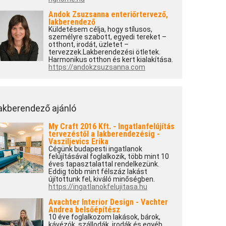
Andok Zsuzsanna enteriőrtervező,
lakberendező
Küldetésem célja, hogy stílusos,
személyre szabott, egyedi tereket –
otthont, irodát, üzletet –
tervezzek.Lakberendezési ötletek.
Harmonikus otthon és kert kialakítása.
https://andokzsuzsanna.com
akberendező ajánló
My Craft 2016 Kft. - Ingatlanfelújítás
tervezéstől a lakberendezésig -
Vasziljevics Erika
Cégünk budapesti ingatlanok
felújításával foglalkozik, több mint 10
éves tapasztalattal rendelkezünk.
Eddig több mint félszáz lakást
újítottunk fel, kiváló minőségben.
https://ingatlanokfelujitasa.hu
Avachter Interior Design - Vachter
Andrea belsőépítész
10 éve foglalkozom lakások, bárok,
kávézók, szállodák, irodák és egyéb