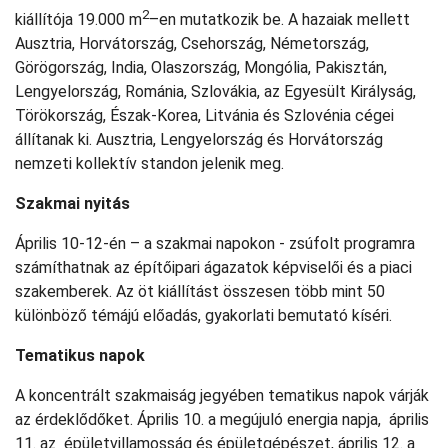
2
kiállítója 19.000 m
–en mutatkozik be. A hazaiak mellett
Ausztria, Horvátország, Csehország, Németország,
Görögország, India, Olaszország, Mongólia, Pakisztán,
Lengyelország, Románia, Szlovákia, az Egyesült Királyság,
Törökország, Észak-Korea, Litvánia és Szlovénia cégei
állítanak ki. Ausztria, Lengyelország és Horvátország
nemzeti kollektív standon jelenik meg.
Szakmai nyitás
Április 10-12-én – a szakmai napokon - zsúfolt programra
számíthatnak az építőipari ágazatok képviselői és a piaci
szakemberek. Az öt kiállítást összesen több mint 50
különböző témájú előadás, gyakorlati bemutató kíséri.
Tematikus napok
A koncentrált szakmaiság jegyében tematikus napok várják
az érdeklődőket. Április 10. a megújuló energia napja, április
11. az épületvillamosság és épületgépészet, április 12. a