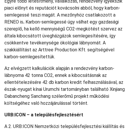
Egyre több létesítmény, vállalkozás, rendezvény igyekszik
piaci előnyt és reputációt kovácsolni abból, hogy karbon-
semlegessé teszi magát. A mezőnyhöz csatlakozott a
RENEO is
.
Karbon-semlegessé úgy válhat egy gazdasági
szereplő, ha kellő mennyiségű CO2-megkötést szervez az
általa kibocsátott üvegházgázok semlegesítésére, így
csökkentve tevékenysége ökológiai lábnyomát. A
szakkiállítást az Arttree Production Kft. segítségével
karbon-semlegesítettük.
Az elvégzett kalkulációk alapján a rendezvény karbon-
lábnyoma 42 tonna CO2, ennek a kibocsátásnak az
ellentételezésére 42 db karbon kredit felhasználásával, az
észak-nyugat kínai Urumchi tartományban található Xinjiang
Dabancheng Sanchang szélerőmű projekt működési
költségéhez való hozzájárulással történt.
URB:ICON – a településfejlesztésért
A 2. URB:ICON Nemzetközi településfejlesztési kiállítás és