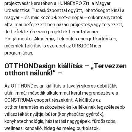
projektvásár keretében a HUNGEXPO Zrt. a Magyar
Urbanisztikai Tudásközponttal együtt, lehetőséget kínál a
magyar – és más közép-kelet-európai – önkormányzatok
által már befejezett beruházási projektek,vagy tervezett,
de befektetőre váró projektek bemutatására.
Polgármester Akadémia, Település energetikai körkép,
műemlék felújítás is szerepel az URB:ICON idei
programjában.
OTTHONDesign kiállítás – „Tervezzen
otthont nálunk!” –
Az OTTHONDesign kiállítás a tavalyi sikeres debütálás
után immár második alkalommal kerül megrendezésre a
CONSTRUMA csoport részeként. A kiállítás az
otthonteremtés eszközeinek és kellékeinek legszélesebb
választékát nyújtja: bútor (konyhabútor gyártók),
konyhatechnológia, háztartási nagygépek, fürdőszoba,
wellness, kandalló, hideg és meleg burkolatok,