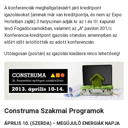
A konferenciák meghallgatásáért járó kreditpont
igazolásokat (aminek már van kreditpontja, és nem az Expo
Hotelben zajlik) 3 helyszínen adják ki: az I és III. kapunál
levő Fogadócsarnokban, valamint az „A” pavilon 301/c
Konferencia kreditpont igazolás standon, amennyiben az
előírt időt letöltötték az adott konferencián.
Utólagosan (postán) az igazolás kiadásra nincs lehetőség!
Construma Szakmai Programok
ÁPRILIS 10. (SZERDA) – MEGÚJULÓ ENERGIÁK NAPJA