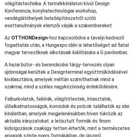
világítástechnika. A termékkínálaton kívül Design
Konferencia, konyhatechnológiai workshop,
vendéglátóhelyek belsőépítészetről szóló
esettanulmányok elemzői várják a szakembereket.
Az
OTTHONDesign
-hoz kapcsolódva a tavalyi kedvező
fogadtatás után, a Hungexpo idén is lehetőséget ad fiatal
magyar tervezőknek alkotásaik kiállítására a G pavilonban.
A hazai bútor- és berendezési tárgy-tervezés olyan
újdonságai kerültek a Designterminal együttműködésével
kiválasztásra, amelyek méltán számíthatnak mind a
szakmai, mind a széles nagyközönség érdeklődésére.
Falburkolatok, faliórák, világítótestek, íróasztalok,
ülőalkalmatosságok, komódok és polcok találhatók az idei
kínálatban, amelyek megjelenésükben híven tükrözik az
aktuális irányzatokat: a letisztult formák és finom
kidolgozások csakúgy tetten érhetők, mint a természetes
anyagok szinte nyers formájukban, de újszerű