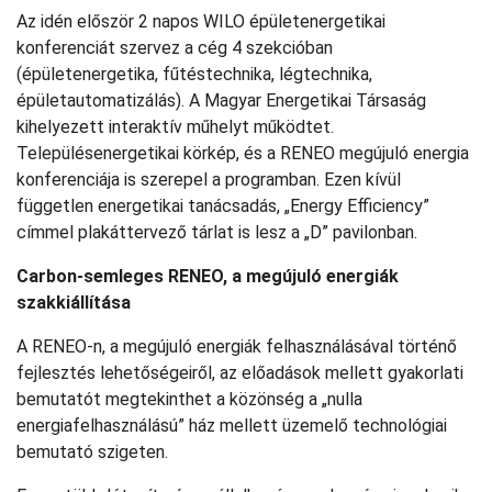
Az idén először 2 napos WILO épületenergetikai
konferenciát szervez a cég 4 szekcióban
(épületenergetika, fűtéstechnika, légtechnika,
épületautomatizálás). A Magyar Energetikai Társaság
kihelyezett interaktív műhelyt működtet.
Településenergetikai körkép, és a RENEO megújuló energia
konferenciája is szerepel a programban. Ezen kívül
független energetikai tanácsadás, „Energy Efficiency”
címmel plakáttervező tárlat is lesz a „D” pavilonban.
Carbon-semleges RENEO, a megújuló energiák
szakkiállítása
A RENEO-n, a megújuló energiák felhasználásával történő
fejlesztés lehetőségeiről, az előadások mellett gyakorlati
bemutatót megtekinthet a közönség a „nulla
energiafelhasználású” ház mellett üzemelő technológiai
bemutató szigeten.