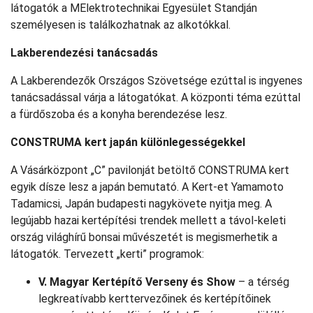
látogatók a MElektrotechnikai Egyesület Standján
személyesen is találkozhatnak az alkotókkal.
Lakberendezési tanácsadás
A Lakberendezők Országos Szövetsége ezúttal is ingyenes
tanácsadással várja a látogatókat. A központi téma ezúttal
a fürdőszoba és a konyha berendezése lesz.
CONSTRUMA kert japán különlegességekkel
A Vásárközpont „C” pavilonját betöltő CONSTRUMA kert
egyik dísze lesz a japán bemutató. A Kert-et Yamamoto
Tadamicsi, Japán budapesti nagykövete nyitja meg. A
legújabb hazai kertépítési trendek mellett a távol-keleti
ország világhírű bonsai művészetét is megismerhetik a
látogatók. Tervezett „kerti” programok:
V. Magyar Kertépítő Verseny és Show
– a térség
legkreatívabb kerttervezőinek és kertépítőinek