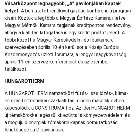
Vásárközpont legnagyobb, „A” pavilonjában kaptak
helyet.
A bemutatót rendkívül gazdag konferencia program
kíséri. Köztük a legtöbb a Magyar Építész Kamara, illetve
Magyar Mérnöki Kamara tagjainak kreditpontos rendezvény,
ahogy a kiállítás látogatása is egy kredit pontot jelent. A
többi között a Magyar Kereskedelmi és Iparkamara
szervezésében április 10-én kerül sor a Közép Európai
Kezdeményezés üzleti fórumára, a lengyel nagykövetség
április 11-én szervez konferenciát és üzletember
találkozót.
HUNGAROTHERM
A HUNGAROTHERM nemzetközi fűtés-, szellőzés-, klíma-
és szanitertechnikai szakkiállítás minden második évben
kapcsolódik a CONSTRUMÁ-hoz. Az idei HUNGAROTHERM
új témakörökkel egészül ki: ezúttal a környezetvédelem és
a megújuló energiák témakörei kapnak bemutatkozási
lehetőséget a D pavilonban.