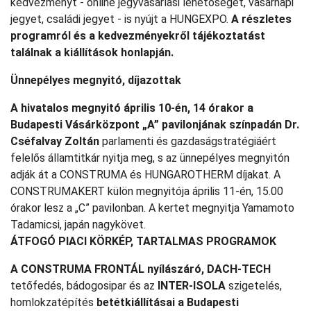
kedvezményt - online jegyvásárlási lehetőséget, vasárnapi
jegyet, családi jegyet - is nyújt a HUNGEXPO.
A részletes
programról és a kedvezményekről tájékoztatást
találnak a kiállítások honlapján.
Ünnepélyes megnyitó, díjazottak
A hivatalos megnyitó
április 10-én, 14 órakor a
Budapesti Vásárközpont „A” pavilonjának színpadán Dr.
Cséfalvay Zoltán
parlamenti és gazdaságstratégiáért
felelős államtitkár nyitja meg, s az ünnepélyes megnyitón
adják át a CONSTRUMA és HUNGAROTHERM díjakat. A
CONSTRUMAKERT külön megnyitója április 11-én, 15.00
órakor lesz a „C” pavilonban. A kertet megnyitja Yamamoto
Tadamicsi, japán nagykövet.
ÁTFOGÓ PIACI KÖRKÉP, TARTALMAS PROGRAMOK
A CONSTRUMA
FRONTÁL nyílászáró, DACH-TECH
tetőfedés, bádogosipar és az
INTER-ISOLA
szigetelés,
homlokzatépítés
betétkiállításai a Budapesti