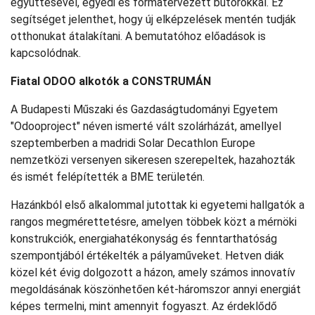
együttesével, egyedi és formatervezett bútorokkal. Ez
segítséget jelenthet, hogy új elképzelések mentén tudják
otthonukat átalakítani. A bemutatóhoz előadások is
kapcsolódnak.
Fiatal ODOO alkotók a CONSTRUMÁN
A Budapesti Műszaki és Gazdaságtudományi Egyetem
"Odooproject" néven ismerté vált szolárházát, amellyel
szeptemberben a madridi Solar Decathlon Europe
nemzetközi versenyen sikeresen szerepeltek, hazahozták
és ismét felépítették a BME területén.
Hazánkból első alkalommal jutottak ki egyetemi hallgatók a
rangos megmérettetésre, amelyen többek közt a mérnöki
konstrukciók, energiahatékonyság és fenntarthatóság
szempontjából értékelték a pályaműveket. Hetven diák
közel két évig dolgozott a házon, amely számos innovatív
megoldásának köszönhetően két-háromszor annyi energiát
képes termelni, mint amennyit fogyaszt. Az érdeklődő