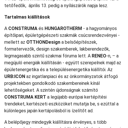
tetőfedők, április 13. pedig a nyílászárók napja lesz.
Tartalmas kiállítások
A
CONSTRUMA
és
HUNGAROTHERM
- a hagyományos
építőipari, épületgépészeti szakmák csúcsrendezvényei -
mellett az
OTTHONDesign
a belsőépítészek,
formatervezők, design szakemberek, lakberendezők,
legmagasabb szintű szakmai fóruma lett. A
RENEO
-n, – a
megújuló energiák kiállításán - együtt szerepelnek majd az
épületenergetika és a településenergetika kiállítói. Az
URB:ICON
az ingatlanpiaci és az önkormányzatok átfogó
projektekben gondolkodó szakembereinek kínál
lehetőségeket. A szintén újdonságnak számító
CONSTRUMA KERT
a legújabb európai kertépítési
trendeket, kertészeti eszközöket mutatja be, s ezúttal a
különleges japán kertápolásból is ízelítőt ad.
A belépőjegy mindegyik kiállításra érvényes, s több