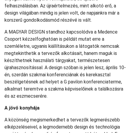
felhasználásban. Az újraértelmezés, mint alkotó erő, a
design világában mindig is jelen volt, de napjainkra már a
korszerű gondolkodásmód részévé is vált.
A MAGYAR DESIGN standhoz kapcsolódva a Medence
Csoport kézzelfoghatóan is példát mutat erre a
szemléletre, ugyanis kiállításukon a látogatók nemcsak
megtekinthetik a tervezők alkotásait, hanem maguk is
készíthetnek használati tárgyakat, természetesen
újrahasznosítással. A design szóban is jelen lesz, április 10-
én, szerdán szakmai konferenciának és kerekasztal
beszélgetésnek ad helyet a G pavilon konferenciaterme,
alkalmat teremtve a szakma képviselőinek a találkozásra
és az eszmecserére.
A jövő konyhája
A közönség megismerkedhet a tervezők legmerészebb
elképzeléseivel, a legmodernebb design és technológia