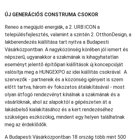
ÚJ GENERÁCIÓS CONSTRUMA CSOKOR
Reneo a megújuló energiák, a 2. URB:ICON a
településfejlesztés, valamint a szintén 2. OtthonDesign, a
lakberendezés kiállítása tart nyitva a Budapesti
Vásárközpontban. A nagyközönség körében jól ismert és
népszerű, ugyanakkor a szakmának is kihagyhatatlan
eseményt jelentő építőipari kiállítások új koncepcióját
valósítja meg a HUNGEXPO az idei kiállítás csokrával. A
szervezők - partnereik és a közönség igényeit is szem
előtt tartva, három év fokozatos átalakításával - most
olyan átfogó rendezvényt kínálnak a szakmának és a
vásárlóknak, ahol az alapoktól a gépészeten át a
lakásbelső kialakításához és a kert rendezéséhez
szükséges eszközökig, mindent egy helyen találhatnak
meg az érdeklődők.
A Budapesti Vásárközpontban 18 ország több mint 500