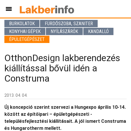
BURKOLATOK
FÜRDŐSZOBA, SZANITER
KONYHAI GÉPEK
NYÍLÁSZÁRÓK
KANDALLÓ
ÉPÜLETGÉPÉSZET
OtthonDesign lakberendezés
kiállítással bővül idén a
Construma
2013. 04. 04.
Új koncepció szerint szervezi a Hungexpo április 10-14.
között az építőipari – épületgépészeti -
településfejlesztési kiállításait. A jól ismert Construma
és Hungarotherm mellett.