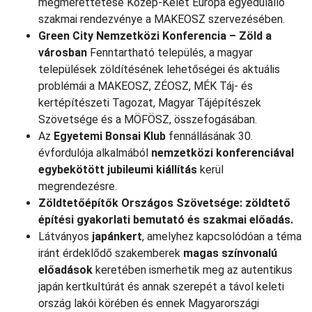
megmérettetése Közép-Kelet Európa egyedülálló
szakmai rendezvénye a MAKEOSZ szervezésében.
Green City Nemzetközi Konferencia – Zöld a
városban
Fenntartható település, a magyar
települések zöldítésének lehetőségei és aktuális
problémái a MAKEOSZ, ZÉOSZ, MÉK Táj- és
kertépítészeti Tagozat, Magyar Tájépítészek
Szövetsége és a MÖFÖSZ, összefogásában.
Az
Egyetemi Bonsai Klub
fennállásának 30.
évfordulója alkalmából
nemzetközi konferenciával
egybekötött jubileumi kiállítás
kerül
megrendezésre.
Zöldtetőépítők Országos Szövetsége:
zöldtető
építési gyakorlati bemutató és szakmai előadás.
Látványos
japánkert
, amelyhez kapcsolódóan a téma
iránt érdeklődő szakemberek
magas színvonalú
előadások
keretében ismerhetik meg az autentikus
japán kertkultúrát és annak szerepét a távol keleti
ország lakói körében és ennek Magyarországi