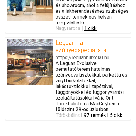
és showroom, ahol a felújításhoz
és a lakberendezéshez szükséges
összes termék egy helyen
megtalálható.
Nagytarcsa
|
1 cikk
Leguan - a
szőnyegspecialista
https://leguanburkolat.hu
A Leguan Exclusive
bemutatóterem hatalmas
szőnyegválasztékkal, parketta és
vinyl burkolatokkal,
lakástextilekkel, tapétával,
függönyökkel és függönyvarrási
szolgáltatásokkal várja Önt
Törökbálinton a MaxCityben a
földszint 29-es üzletben.
Törökbálint
|
97 termék
|
5 cikk