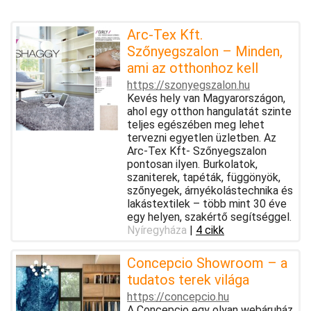
Arc-Tex Kft.
Szőnyegszalon – Minden,
ami az otthonhoz kell
https://szonyegszalon.hu
Kevés hely van Magyarországon,
ahol egy otthon hangulatát szinte
teljes egészében meg lehet
tervezni egyetlen üzletben. Az
Arc-Tex Kft- Szőnyegszalon
pontosan ilyen. Burkolatok,
szaniterek, tapéták, függönyök,
szőnyegek, árnyékolástechnika és
lakástextilek – több mint 30 éve
egy helyen, szakértő segítséggel.
Nyíregyháza
|
4 cikk
Concepcio Showroom – a
tudatos terek világa
https://concepcio.hu
A Concepcio egy olyan webáruház