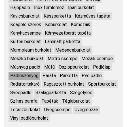
Hajópadló
Inox fémlemez
Ipari burkolat
Kavicsburkolat
Készparketta
Kézműves tapéta
Kőápoló szerek
Kőburkolat
Kőmozaik
Konyhacsempe
Környezetbarát tapéta
Kültéri burkolat
Laminált parketta
Marmoleum burkolat
Medenceburkolat
Mészkő burkolat
Metró csempe
Mozaik csempe
Műanyag padló
Műfű
Oszlopburkolat
Padlólap
Padlószőnyeg
Parafa
Parketta
Pvc padló
Radiátortakaró
Ragasztott burkolat
Sportburkolat
Svédpadló
Szalagparketta
Szegélyléc
Színes parafa
Tapéták
Téglaburkolat
Teraszburkolat
Üvegcsempe
Üvegmozaik
Vinyl padlóburkolat