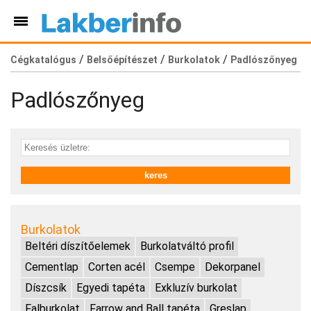
/
/
/
Cégkatalógus
Belsőépítészet
Burkolatok
Padlószőnyeg
Padlószőnyeg
Burkolatok
Beltéri díszítőelemek
Burkolatváltó profil
Cementlap
Corten acél
Csempe
Dekorpanel
Díszcsík
Egyedi tapéta
Exkluzív burkolat
Falburkolat
Farrow and Ball tapéta
Greslap