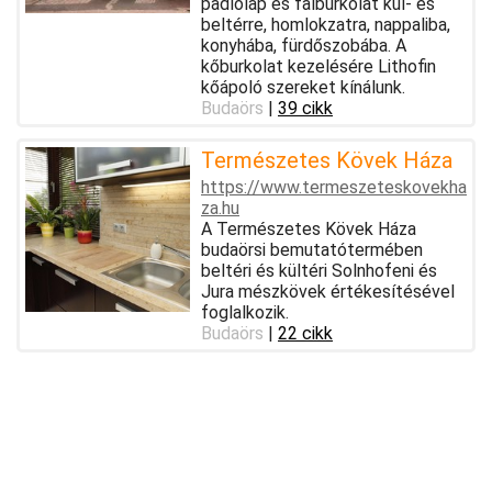
padlólap és falburkolat kül- és
beltérre, homlokzatra, nappaliba,
konyhába, fürdőszobába. A
kőburkolat kezelésére Lithofin
kőápoló szereket kínálunk.
Budaörs
|
39 cikk
Természetes Kövek Háza
https://www.termeszeteskovekha
za.hu
A Természetes Kövek Háza
budaörsi bemutatótermében
beltéri és kültéri Solnhofeni és
Jura mészkövek értékesítésével
foglalkozik.
Budaörs
|
22 cikk