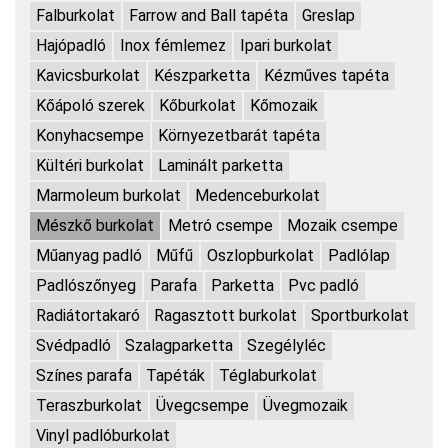
Falburkolat
Farrow and Ball tapéta
Greslap
Hajópadló
Inox fémlemez
Ipari burkolat
Kavicsburkolat
Készparketta
Kézműves tapéta
Kőápoló szerek
Kőburkolat
Kőmozaik
Konyhacsempe
Környezetbarát tapéta
Kültéri burkolat
Laminált parketta
Marmoleum burkolat
Medenceburkolat
Mészkő burkolat
Metró csempe
Mozaik csempe
Műanyag padló
Műfű
Oszlopburkolat
Padlólap
Padlószőnyeg
Parafa
Parketta
Pvc padló
Radiátortakaró
Ragasztott burkolat
Sportburkolat
Svédpadló
Szalagparketta
Szegélyléc
Színes parafa
Tapéták
Téglaburkolat
Teraszburkolat
Üvegcsempe
Üvegmozaik
Vinyl padlóburkolat