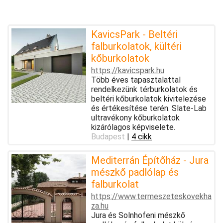
KavicsPark - Beltéri
falburkolatok, kültéri
kőburkolatok
https://kavicspark.hu
Több éves tapasztalattal
rendelkezünk térburkolatok és
beltéri kőburkolatok kivitelezése
és értékesítése terén. Slate-Lab
ultravékony kőburkolatok
kizárólagos képviselete.
Budapest
|
4 cikk
Mediterrán Építőház - Jura
mészkő padlólap és
falburkolat
https://www.termeszeteskovekha
za.hu
Jura és Solnhofeni mészkő