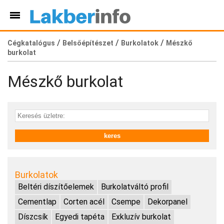
/
/
/
Cégkatalógus
Belsőépítészet
Burkolatok
Mészkő
burkolat
Mészkő burkolat
Burkolatok
Beltéri díszítőelemek
Burkolatváltó profil
Cementlap
Corten acél
Csempe
Dekorpanel
Díszcsík
Egyedi tapéta
Exkluzív burkolat