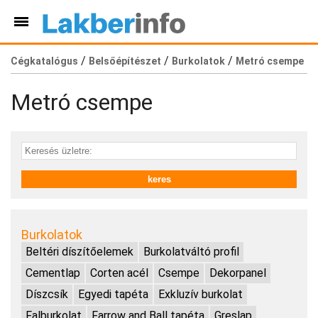
/
/
/
Cégkatalógus
Belsőépítészet
Burkolatok
Metró csempe
Metró csempe
Burkolatok
Beltéri díszítőelemek
Burkolatváltó profil
Cementlap
Corten acél
Csempe
Dekorpanel
Díszcsík
Egyedi tapéta
Exkluzív burkolat
Falburkolat
Farrow and Ball tapéta
Greslap