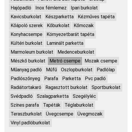
Hajópadló
Inox fémlemez
Ipari burkolat
Kavicsburkolat
Készparketta
Kézműves tapéta
Kőápoló szerek
Kőburkolat
Kőmozaik
Konyhacsempe
Környezetbarát tapéta
Kültéri burkolat
Laminált parketta
Marmoleum burkolat
Medenceburkolat
Mészkő burkolat
Metró csempe
Mozaik csempe
Műanyag padló
Műfű
Oszlopburkolat
Padlólap
Padlószőnyeg
Parafa
Parketta
Pvc padló
Radiátortakaró
Ragasztott burkolat
Sportburkolat
Svédpadló
Szalagparketta
Szegélyléc
Színes parafa
Tapéták
Téglaburkolat
Teraszburkolat
Üvegcsempe
Üvegmozaik
Vinyl padlóburkolat