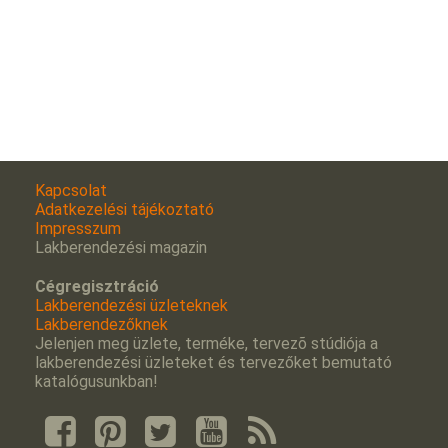
Kapcsolat
Adatkezelési tájékoztató
Impresszum
Lakberendezési magazin
Cégregisztráció
Lakberendezési üzleteknek
Lakberendezőknek
Jelenjen meg üzlete, terméke, tervezõ stúdiója a
lakberendezési üzleteket és tervezőket bemutató
katalógusunkban!