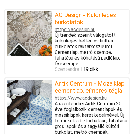
AC Design - Különleges
burkolatok
https://acdesign.hu
Új trendek szerint válogatott
különleges beltéri és kültéri
burkolatok raktárkészletről.
Cementlap, metró csempe,
fahatású és kőhatású padlólap,
falicsempe.
Szentendre
|
19 cikk
Antik Centrum - Mozaiklap,
cementlap, címeres tégla
https://www.acdesign.hu
A szentendrei Antik Centrum 20
éve foglalkozik cementlapok és
mozaiklapok kereskedelmével. Új
termékek a betonhatású, fahatású
gres lapok és a fagyálló kültéri
burkolat, metró csempék.