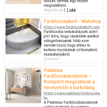
összes termék egy helyen
megtalálható.
Nagytarcsa
|
1 cikk
Fürdőszobabolt - Webshop
https://www.furdoszobabolt.com
Fürdőszoba webáruházunk azért
jött létre, hogy vásárlóink anélkül
válogathassanak több ezer
termék közül, hogy ehhez ki
kellene mozdulniuk otthonukból,
munkahelyükről.
Szerencs
Palatinus
Fürdőszobaszalonok –
Komplett megoldások a
tervezéstől a burkolásig
https://www.palatinusfurdoszoba.
hu
A Palatinus Fürdőszobaszalonok
széles burkolat és szaniter