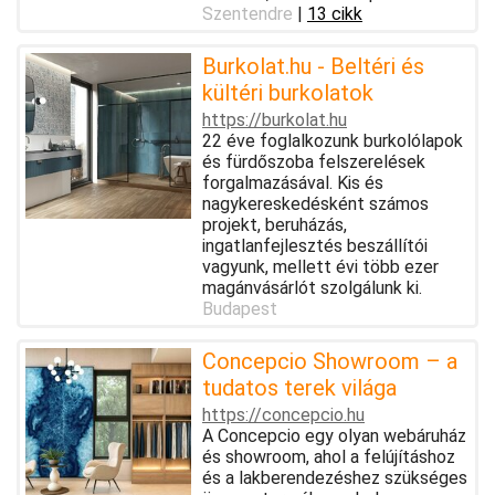
Szentendre
|
13 cikk
Burkolat.hu - Beltéri és
kültéri burkolatok
https://burkolat.hu
22 éve foglalkozunk burkolólapok
és fürdőszoba felszerelések
forgalmazásával. Kis és
nagykereskedésként számos
projekt, beruházás,
ingatlanfejlesztés beszállítói
vagyunk, mellett évi több ezer
magánvásárlót szolgálunk ki.
Budapest
Concepcio Showroom – a
tudatos terek világa
https://concepcio.hu
A Concepcio egy olyan webáruház
és showroom, ahol a felújításhoz
és a lakberendezéshez szükséges