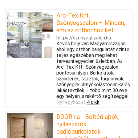
Arc-Tex Kft.
Szőnyegszalon – Minden,
ami az otthonhoz kell
https://szonyegszalon.hu
Kevés hely van Magyarországon,
ahol egy otthon hangulatát szinte
teljes egészében meg lehet
tervezni egyetlen üzletben. Az
Arc-Tex Kft- Szőnyegszalon
pontosan ilyen. Burkolatok,
szaniterek, tapéták, függönyök,
szőnyegek, árnyékolástechnika és
lakástextilek – több mint 30 éve
egy helyen, szakértő segítséggel.
Nyíregyháza
|
4 cikk
DOORina - Beltéri ajtók,
nyílászárók,
padlóburkolatok