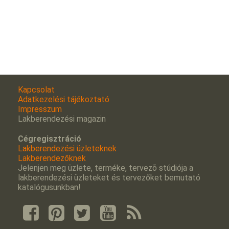
Kapcsolat
Adatkezelési tájékoztató
Impresszum
Lakberendezési magazin
Cégregisztráció
Lakberendezési üzleteknek
Lakberendezőknek
Jelenjen meg üzlete, terméke, tervezõ stúdiója a
lakberendezési üzleteket és tervezőket bemutató
katalógusunkban!