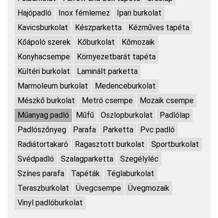
Hajópadló
Inox fémlemez
Ipari burkolat
Kavicsburkolat
Készparketta
Kézműves tapéta
Kőápoló szerek
Kőburkolat
Kőmozaik
Konyhacsempe
Környezetbarát tapéta
Kültéri burkolat
Laminált parketta
Marmoleum burkolat
Medenceburkolat
Mészkő burkolat
Metró csempe
Mozaik csempe
Műanyag padló
Műfű
Oszlopburkolat
Padlólap
Padlószőnyeg
Parafa
Parketta
Pvc padló
Radiátortakaró
Ragasztott burkolat
Sportburkolat
Svédpadló
Szalagparketta
Szegélyléc
Színes parafa
Tapéták
Téglaburkolat
Teraszburkolat
Üvegcsempe
Üvegmozaik
Vinyl padlóburkolat