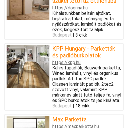
szakértőtől az otthonába
https://doorina.hu
Kínálatunkban beltéri ajtókat,
bejárati ajtókat, műanyag és fa
nyílászárókat, laminált padlókat és
ezek, kiegészítőit találják.
Budapest
|
3 cikk
KPP Hungary - Parketták
és padlóburkolatok
https://kpp.hu
Kährs fapadlók, Bauwerk parketta,
Wineo laminált, vinyl és organikus
padlók, Arbiton SPC padlók
Classen laminált padlók, 2tec2
szövött vinyl, valamint KPP
márkanév alatt futó teljes fa, vinyl
és SPC burkolatok teljes kínálata.
Budapest
|
18 cikk
Max Parketta
https://maxparketta.hu