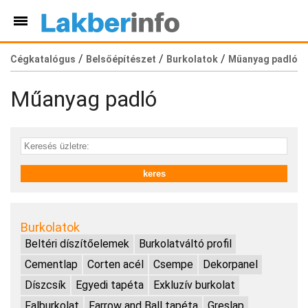
/
/
/
Cégkatalógus
Belsőépítészet
Burkolatok
Műanyag padló
Műanyag padló
Burkolatok
Beltéri díszítőelemek
Burkolatváltó profil
Cementlap
Corten acél
Csempe
Dekorpanel
Díszcsík
Egyedi tapéta
Exkluzív burkolat
Falburkolat
Farrow and Ball tapéta
Greslap