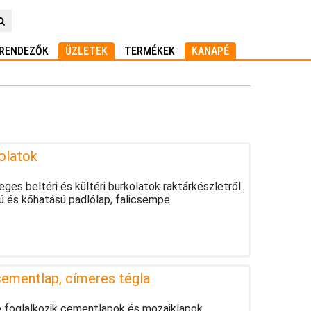
RENDEZŐK
ÜZLETEK
TERMÉKEK
KANAPÉ
olatok
eges beltéri és kültéri burkolatok raktárkészletről.
 és kőhatású padlólap, falicsempe.
cementlap, címeres tégla
e foglalkozik cementlapok és mozaiklapok