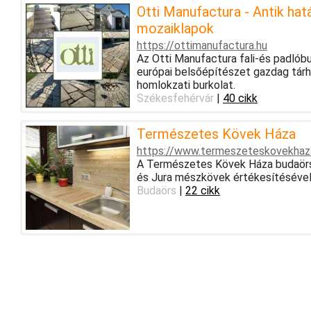
Otti Manufactura - Antik ha
mozaiklapok
https://ottimanufactura.hu
Az Otti Manufactura fali-és padlóburk
európai belsőépítészet gazdag tárház
homlokzati burkolat.
Székesfehérvár
|
40 cikk
Természetes Kövek Háza
https://www.termeszeteskovekhaz
A Természetes Kövek Háza budaörsi
és Jura mészkövek értékesítésével 
Budaörs
|
22 cikk