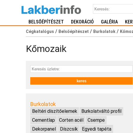
BELSŐÉPÍTÉSZET
DEKORÁCIÓ
GALÉRIA
KER
/
/
/
Cégkatalógus
Belsőépítészet
Burkolatok
Kőmoz
Kőmozaik
Burkolatok
Beltéri díszítőelemek
Burkolatváltó profil
Cementlap
Corten acél
Csempe
Dekorpanel
Díszcsík
Egyedi tapéta