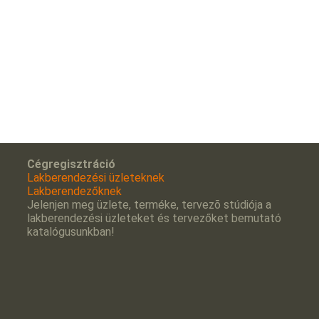
Cégregisztráció
Lakberendezési üzleteknek
Lakberendezőknek
Jelenjen meg üzlete, terméke, tervezõ stúdiója a
lakberendezési üzleteket és tervezőket bemutató
katalógusunkban!