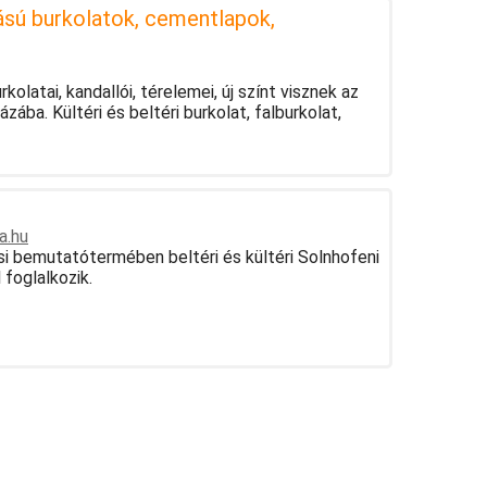
tású burkolatok, cementlapok,
olatai, kandallói, térelemei, új színt visznek az
ába. Kültéri és beltéri burkolat, falburkolat,
a.hu
 bemutatótermében beltéri és kültéri Solnhofeni
foglalkozik.