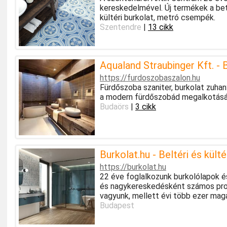
kereskedelmével. Új termékek a bet
kültéri burkolat, metró csempék.
Szentendre
|
13 cikk
Aqualand Straubinger Kft. - B
https://furdoszobaszalon.hu
Fürdőszoba szaniter, burkolat zuh
a modern fürdőszobád megalkotásáb
Budaörs
|
3 cikk
Burkolat.hu - Beltéri és kült
https://burkolat.hu
22 éve foglalkozunk burkolólapok é
és nagykereskedésként számos proje
vagyunk, mellett évi több ezer magá
Budapest