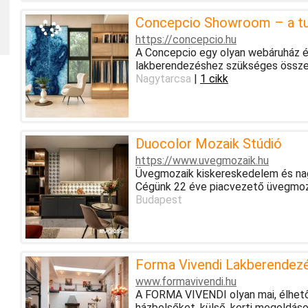
Concepcio Showroom – a tud
https://concepcio.hu
A Concepcio egy olyan webáruház és
lakberendezéshez szükséges össze
Nagytarcsa
|
1 cikk
Duocolor Mozaik Stúdió
https://www.uvegmozaik.hu
Üvegmozaik kiskereskedelem és nag
Cégünk 22 éve piacvezető üvegmoz
Budapest
Forma Vivendi Lakberendezé
www.formavivendi.hu
A FORMA VIVENDI olyan mai, élhető
házbelsőket, külső, kerti megoldá