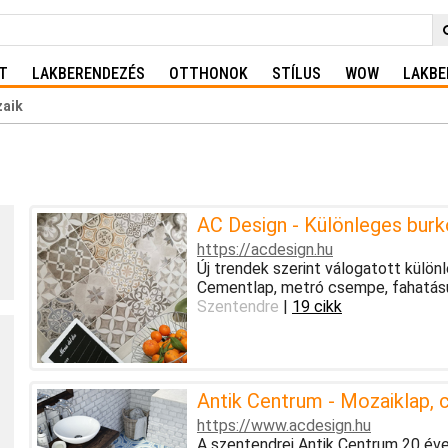
T
LAKBERENDEZÉS
OTTHONOK
STÍLUS
WOW
LAKBE
aik
AC Design - Különleges burk
https://acdesign.hu
Új trendek szerint válogatott különl
Cementlap, metró csempe, fahatású
Szentendre
|
19 cikk
Antik Centrum - Mozaiklap, 
https://www.acdesign.hu
A szentendrei Antik Centrum 20 év