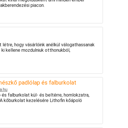
lakberendezési piacon.
 létre, hogy vásárlóink anélkül válogathassanak
 ki kellene mozdulniuk otthonukból,
mészkő padlólap és falburkolat
a.hu
és falburkolat kül- és beltérre, homlokzatra,
 A kőburkolat kezelésére Lithofin kőápoló