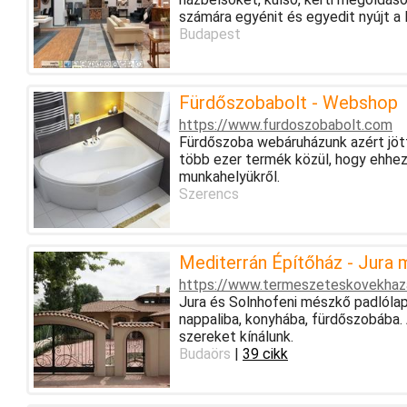
számára egyénit és egyedit nyújt a 
Budapest
Fürdőszobabolt - Webshop
https://www.furdoszobabolt.com
Fürdőszoba webáruházunk azért jött
több ezer termék közül, hogy ehhez
munkahelyükről.
Szerencs
Mediterrán Építőház - Jura 
https://www.termeszeteskovekhaz
Jura és Solnhofeni mészkő padlólap 
nappaliba, konyhába, fürdőszobába.
szereket kínálunk.
Budaörs
|
39 cikk