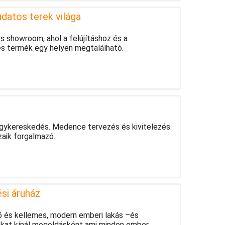
atos terek világa
 showroom, ahol a felújításhoz és a
s termék egy helyen megtalálható.
ykereskedés. Medence tervezés és kivitelezés.
aik forgalmazó.
si áruház
 és kellemes, modern emberi lakás –és
sokat kínál megoldásként ami minden ember