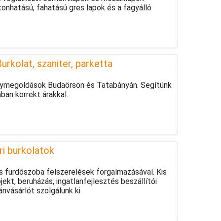
onhatású, fahatású gres lapok és a fagyálló
urkolat, szaniter, parketta
anymegoldások Budaörsön és Tatabányán. Segítünk
an korrekt árakkal.
éri burkolatok
s fürdőszoba felszerelések forgalmazásával. Kis
kt, beruházás, ingatlanfejlesztés beszállítói
nvásárlót szolgálunk ki.