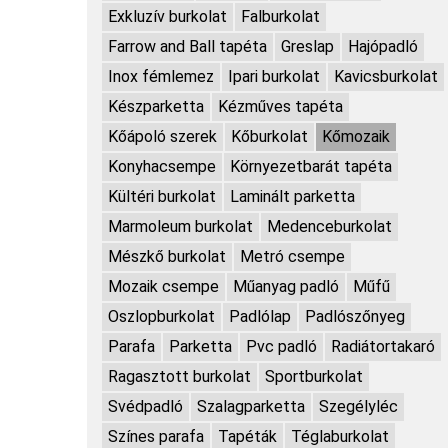
Exkluzív burkolat
Falburkolat
Farrow and Ball tapéta
Greslap
Hajópadló
Inox fémlemez
Ipari burkolat
Kavicsburkolat
Készparketta
Kézműves tapéta
Kőápoló szerek
Kőburkolat
Kőmozaik
Konyhacsempe
Környezetbarát tapéta
Kültéri burkolat
Laminált parketta
Marmoleum burkolat
Medenceburkolat
Mészkő burkolat
Metró csempe
Mozaik csempe
Műanyag padló
Műfű
Oszlopburkolat
Padlólap
Padlószőnyeg
Parafa
Parketta
Pvc padló
Radiátortakaró
Ragasztott burkolat
Sportburkolat
Svédpadló
Szalagparketta
Szegélyléc
Színes parafa
Tapéták
Téglaburkolat