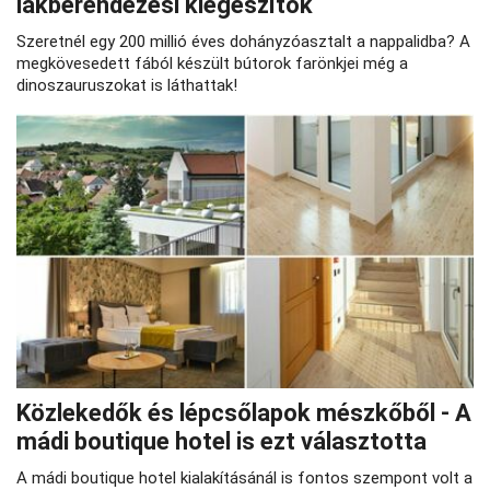
lakberendezési kiegészítők
Szeretnél egy 200 millió éves dohányzóasztalt a nappalidba? A
megkövesedett fából készült bútorok farönkjei még a
dinoszauruszokat is láthattak!
Közlekedők és lépcsőlapok mészkőből - A
mádi boutique hotel is ezt választotta
A mádi boutique hotel kialakításánál is fontos szempont volt a