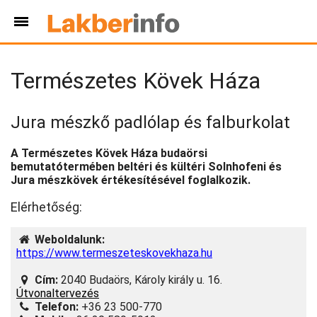
Természetes Kövek Háza
Jura mészkő padlólap és falburkolat
A Természetes Kövek Háza budaörsi
bemutatótermében beltéri és kültéri Solnhofeni és
Jura mészkövek értékesítésével foglalkozik.
Elérhetőség:
Weboldalunk:
https://www.termeszeteskovekhaza.hu
Cím:
2040 Budaörs, Károly király u. 16.
Útvonaltervezés
Telefon:
+36 23 500-770