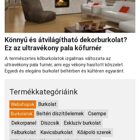
Könnyű és átvilágítható dekorburkolat?
Ez az ultravékony pala kőfurnér
A természetes kőburkolatok izgalmas változata az
ultravékony pala furnér, ami egy vékony hasított kőszelet.
Egyedi és elegáns burkolat beltérben és kültéren egyaránt.
Termékkategóriáink
Burkolat
Webshopok
Beltéri díszítőelemek
Csempe
Burkolatok
Dekorpanel
Díszcsík
Exkluzív burkolat
Falburkolat
Kavicsburkolat
Kőápoló szerek