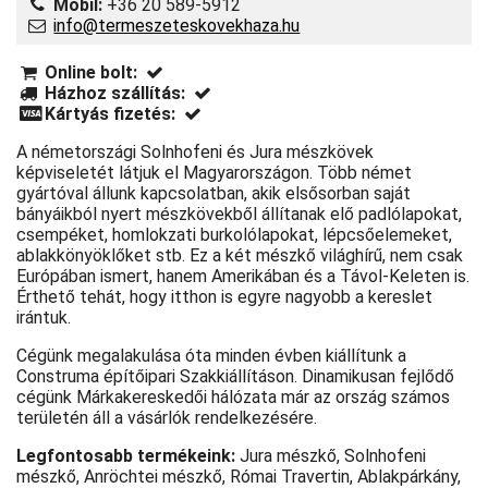
Mobil:
+36 20 589-5912
info@termeszeteskovekhaza.hu
Online bolt:
Házhoz szállítás:
Kártyás fizetés:
A németországi Solnhofeni és Jura mészkövek
képviseletét látjuk el Magyarországon. Több német
gyártóval állunk kapcsolatban, akik elsősorban saját
bányáikból nyert mészkövekből állítanak elő padlólapokat,
csempéket, homlokzati burkolólapokat, lépcsőelemeket,
ablakkönyöklőket stb. Ez a két mészkő világhírű, nem csak
Európában ismert, hanem Amerikában és a Távol-Keleten is.
Érthető tehát, hogy itthon is egyre nagyobb a kereslet
irántuk.
Cégünk megalakulása óta minden évben kiállítunk a
Construma építőipari Szakkiállításon. Dinamikusan fejlődő
cégünk Márkakereskedői hálózata már az ország számos
területén áll a vásárlók rendelkezésére.
Legfontosabb termékeink:
Jura mészkő, Solnhofeni
mészkő, Anröchtei mészkő, Római Travertin, Ablakpárkány,