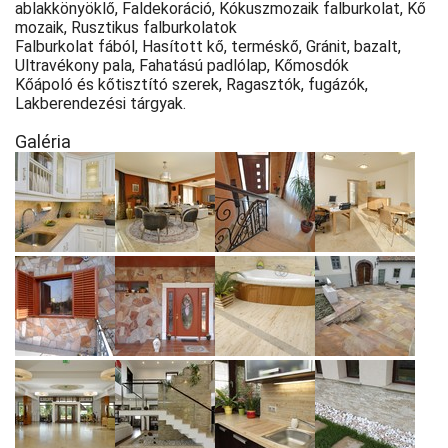
ablakkönyöklő, Faldekoráció, Kókuszmozaik falburkolat, Kő
mozaik, Rusztikus falburkolatok
Falburkolat fából, Hasított kő, terméskő, Gránit, bazalt,
Ultravékony pala, Fahatású padlólap, Kőmosdók
Kőápoló és kőtisztító szerek, Ragasztók, fugázók,
Lakberendezési tárgyak.
Galéria