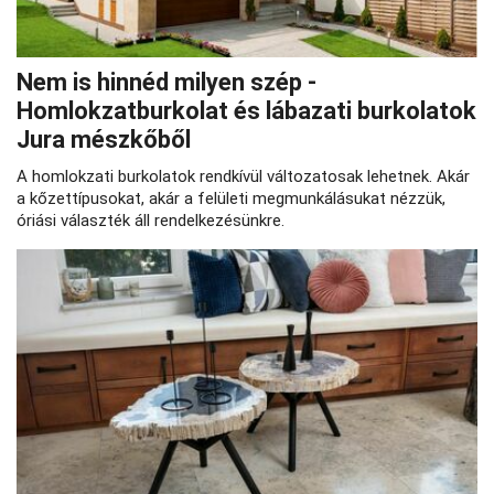
Nem is hinnéd milyen szép -
Homlokzatburkolat és lábazati burkolatok
Jura mészkőből
A homlokzati burkolatok rendkívül változatosak lehetnek. Akár
a kőzettípusokat, akár a felületi megmunkálásukat nézzük,
óriási választék áll rendelkezésünkre.