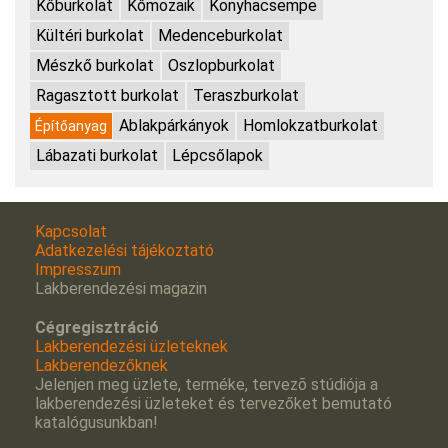
Kőburkolat
Kőmozaik
Konyhacsempe
Kültéri burkolat
Medenceburkolat
Mészkő burkolat
Oszlopburkolat
Ragasztott burkolat
Teraszburkolat
Ablakpárkányok
Homlokzatburkolat
Építőanyag
Lábazati burkolat
Lépcsőlapok
Kapcsolat
Adatkezelési tájékoztató
Impresszum
Lakberendezési magazin
Cégregisztráció
Lakberendezési üzleteknek
Lakberendezőknek
Jelenjen meg üzlete, terméke, tervezõ stúdiója a
lakberendezési üzleteket és tervezőket bemutató
katalógusunkban!