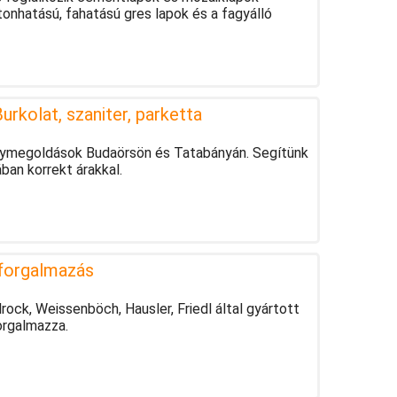
onhatású, fahatású gres lapok és a fagyálló
urkolat, szaniter, parketta
anymegoldások Budaörsön és Tatabányán. Segítünk
an korrekt árakkal.
forgalmazás
ock, Weissenböch, Hausler, Friedl által gyártott
orgalmazza.