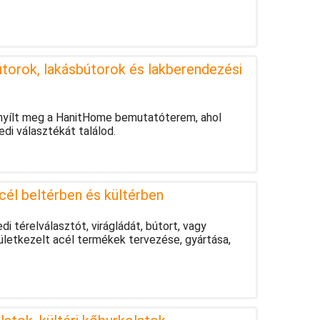
torok, lakásbútorok és lakberendezési
 nyílt meg a HanitHome bemutatóterem, ahol
di választékát találod.
cél beltérben és kültérben
i térelválasztót, virágládát, bútort, vagy
ületkezelt acél termékek tervezése, gyártása,