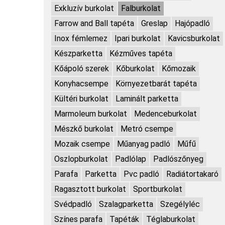
Exkluzív burkolat
Falburkolat
Farrow and Ball tapéta
Greslap
Hajópadló
Inox fémlemez
Ipari burkolat
Kavicsburkolat
Készparketta
Kézműves tapéta
Kőápoló szerek
Kőburkolat
Kőmozaik
Konyhacsempe
Környezetbarát tapéta
Kültéri burkolat
Laminált parketta
Marmoleum burkolat
Medenceburkolat
Mészkő burkolat
Metró csempe
Mozaik csempe
Műanyag padló
Műfű
Oszlopburkolat
Padlólap
Padlószőnyeg
Parafa
Parketta
Pvc padló
Radiátortakaró
Ragasztott burkolat
Sportburkolat
Svédpadló
Szalagparketta
Szegélyléc
Színes parafa
Tapéták
Téglaburkolat