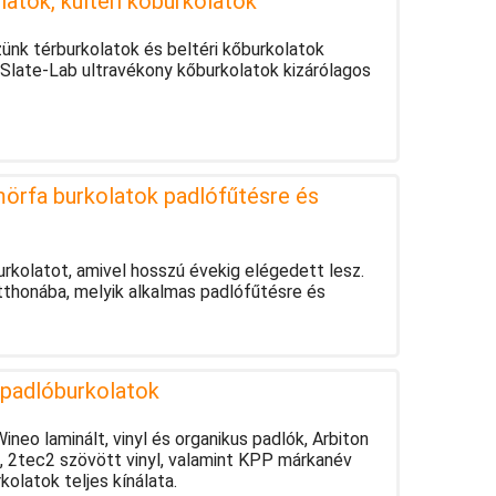
latok, kültéri kőburkolatok
ünk térburkolatok és beltéri kőburkolatok
 Slate-Lab ultravékony kőburkolatok kizárólagos
örfa burkolatok padlófűtésre és
burkolatot, amivel hosszú évekig elégedett lesz.
tthonába, melyik alkalmas padlófűtésre és
 padlóburkolatok
neo laminált, vinyl és organikus padlók, Arbiton
, 2tec2 szövött vinyl, valamint KPP márkanév
rkolatok teljes kínálata.