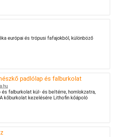
ka európai és trópusi fafajokból, különböző
mészkő padlólap és falburkolat
a.hu
és falburkolat kül- és beltérre, homlokzatra,
 A kőburkolat kezelésére Lithofin kőápoló
áz