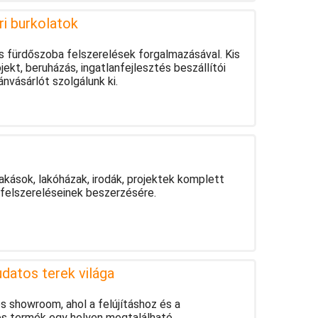
éri burkolatok
s fürdőszoba felszerelések forgalmazásával. Kis
kt, beruházás, ingatlanfejlesztés beszállítói
nvásárlót szolgálunk ki.
akások, lakóházak, irodák, projektek komplett
 felszereléseinek beszerzésére.
atos terek világa
 showroom, ahol a felújításhoz és a
s termék egy helyen megtalálható.