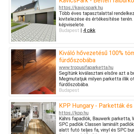
KavicsPark - Beltéri falburko
https://kavicspark.hu
Több éves tapasztalattal rendelkez
kivitelezése és értékesítése terén.
képviselete.
Budapest
|
4 cikk
Kiváló hővezetésű 100% töm
fürdőszobába
www.tropusifaparketta.hu
Segítünk kiválasztani elsőre azt a 
Megmutatjuk milyen parketta illik o
fürdőszobába.
Budapest
KPP Hungary - Parketták és
https://kpp.hu
Kährs fapadlók, Bauwerk parketta, Wi
SPC padlók Classen laminált padlók
alatt futó teljes fa, vinyl és SPC bu