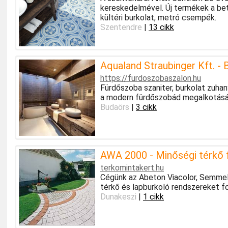
kereskedelmével. Új termékek a bet
kültéri burkolat, metró csempék.
Szentendre
|
13 cikk
Aqualand Straubinger Kft. - B
https://furdoszobaszalon.hu
Fürdőszoba szaniter, burkolat zuh
a modern fürdőszobád megalkotásáb
Budaörs
|
3 cikk
AWA 2000 - Minőségi térkő 
terkomintakert.hu
Cégünk az Abeton Viacolor, Semmelr
térkő és lapburkoló rendszereket f
Dunakeszi
|
1 cikk