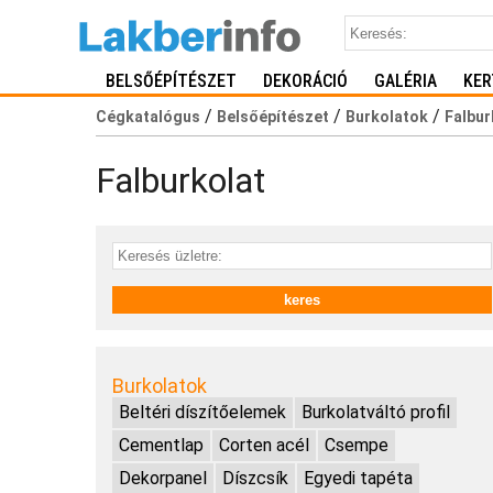
BELSŐÉPÍTÉSZET
DEKORÁCIÓ
GALÉRIA
KER
/
/
/
Cégkatalógus
Belsőépítészet
Burkolatok
Falbur
Falburkolat
Burkolatok
Beltéri díszítőelemek
Burkolatváltó profil
Cementlap
Corten acél
Csempe
Dekorpanel
Díszcsík
Egyedi tapéta