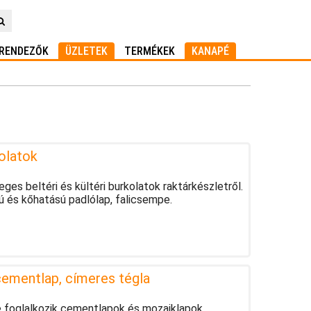
RENDEZŐK
ÜZLETEK
TERMÉKEK
KANAPÉ
olatok
eges beltéri és kültéri burkolatok raktárkészletről.
 és kőhatású padlólap, falicsempe.
cementlap, címeres tégla
e foglalkozik cementlapok és mozaiklapok