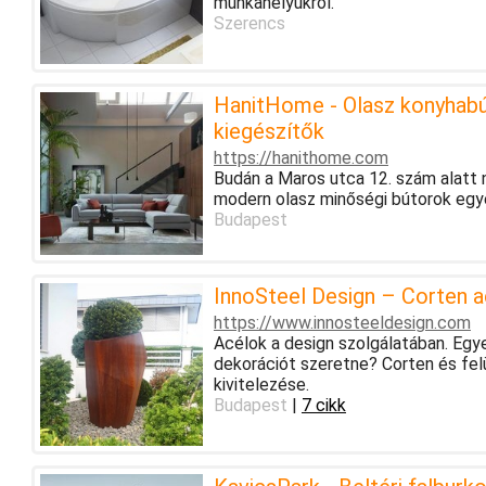
munkahelyükről.
Szerencs
HanitHome - Olasz konyhabú
kiegészítők
https://hanithome.com
Budán a Maros utca 12. szám alatt
modern olasz minőségi bútorok egye
Budapest
InnoSteel Design – Corten a
https://www.innosteeldesign.com
Acélok a design szolgálatában. Egyed
dekorációt szeretne? Corten és fel
kivitelezése.
Budapest
|
7 cikk