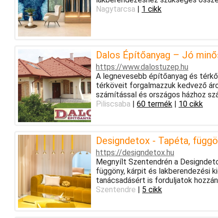
Nagytarcsa
|
1 cikk
Dalos Építőanyag – Jó minő
https://www.dalostuzep.hu
A legnevesebb építőanyag és térkő 
térköveit forgalmazzuk kedvező áro
számítással és országos házhoz szál
Piliscsaba
|
60 termék
|
10 cikk
Designdetox - Tapéta, függö
https://designdetox.hu
Megnyílt Szentendrén a Designdetox
függöny, kárpit és lakberendezési k
tanácsadásért is forduljatok hozzá
Szentendre
|
5 cikk