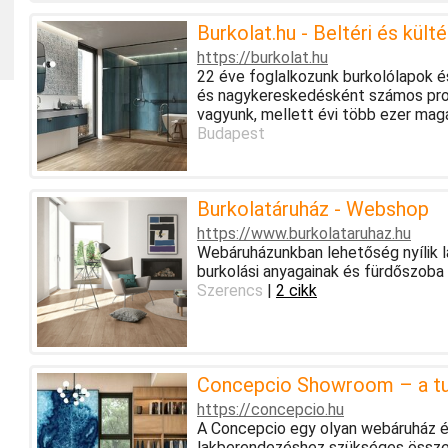
Burkolat.hu - Beltéri és kült
https://burkolat.hu
22 éve foglalkozunk burkolólapok é
és nagykereskedésként számos proje
vagyunk, mellett évi több ezer magá
Budapest
Burkolatáruház - Webshop
https://www.burkolataruhaz.hu
Webáruházunkban lehetőség nyílik l
burkolási anyagainak és fürdőszoba
Szerencs
|
2 cikk
Concepcio Showroom – a tud
https://concepcio.hu
A Concepcio egy olyan webáruház és
lakberendezéshez szükséges össze