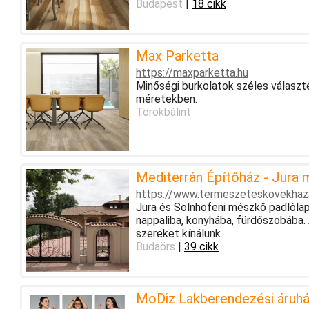
Budapest
|
18 cikk
Max Parketta
https://maxparketta.hu
Minőségi burkolatok széles választé
méretekben.
Törökbálint
Mediterrán Építőház - Jura 
https://www.termeszeteskovekhaz
Jura és Solnhofeni mészkő padlólap 
nappaliba, konyhába, fürdőszobába.
szereket kínálunk.
Budaörs
|
39 cikk
MoDiz Lakberendezési áruh