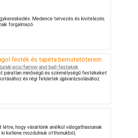
ykereskedés. Medence tervezés és kivitelezés.
aik forgalmazó.
 angol festék és tapéta bemutatóterem
turalii-eco/farrow-and-ball-festekek
nt páratlan minőségű és színmélységű festékeket
kotásához és régi felületek újjávarázsolásához.
 létre, hogy vásárlóink anélkül válogathassanak
 ki kellene mozdulniuk otthonukból,