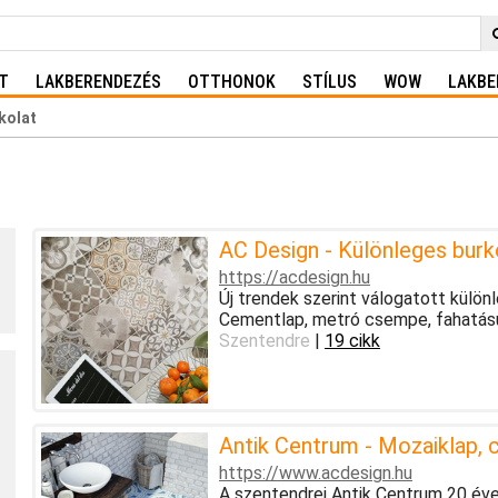
T
LAKBERENDEZÉS
OTTHONOK
STÍLUS
WOW
LAKBE
kolat
AC Design - Különleges burk
https://acdesign.hu
Új trendek szerint válogatott különl
Cementlap, metró csempe, fahatású
Szentendre
|
19 cikk
Antik Centrum - Mozaiklap, 
https://www.acdesign.hu
A szentendrei Antik Centrum 20 év