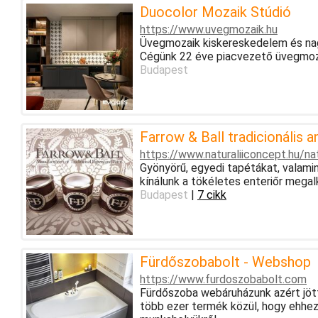
Duocolor Mozaik Stúdió
https://www.uvegmozaik.hu
Üvegmozaik kiskereskedelem és nag
Cégünk 22 éve piacvezető üvegmoz
Budapest
Farrow & Ball tradicionális
https://www.naturaliiconcept.hu/na
Gyönyörű, egyedi tapétákat, valami
kínálunk a tökéletes enteriőr megal
Budapest
|
7 cikk
Fürdőszobabolt - Webshop
https://www.furdoszobabolt.com
Fürdőszoba webáruházunk azért jött
több ezer termék közül, hogy ehhez