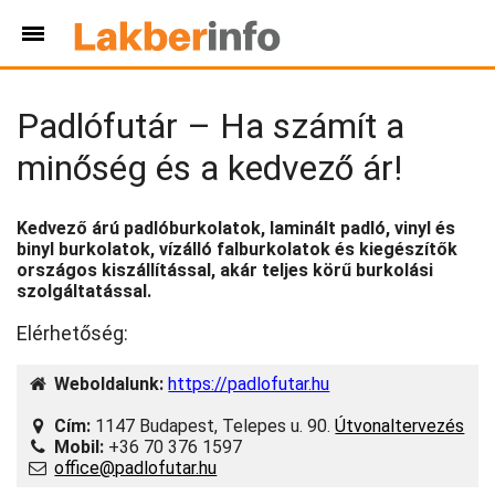
Padlófutár – Ha számít a
minőség és a kedvező ár!
Kedvező árú padlóburkolatok, laminált padló, vinyl és
binyl burkolatok, vízálló falburkolatok és kiegészítők
országos kiszállítással, akár teljes körű burkolási
szolgáltatással.
Elérhetőség:
Weboldalunk:
https://padlofutar.hu
Cím:
1147 Budapest, Telepes u. 90.
Útvonaltervezés
Mobil:
+36 70 376 1597
office@padlofutar.hu