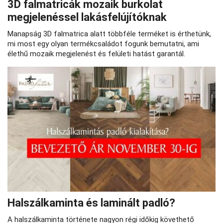
3D falmatricák mozaik burkolat
megjelenéssel lakásfelújítóknak
Manapság 3D falmatrica alatt többféle terméket is érthetünk,
mi most egy olyan termékcsaládot fogunk bemutatni, ami
élethű mozaik megjelenést és felületi hatást garantál.
Halszálkaminta és laminált padló?
A halszálkaminta története nagyon régi időkig követhető