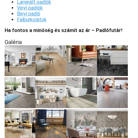
Laminált padlók
Vinyl padlók
Binyl padló
Falburkolatok
Ha fontos a minőség és számít az ár – Padlófutár!
Galéria