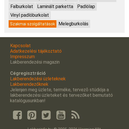
Falburkolat
Laminált parketta
Padlólap
Vinyl padlóburkolat
Melegburkolás
Szakmai szolgáltatások
Kapcsolat
Adatkezelési tájékoztató
Impresszum
Lakberendezési magazin
Cégregisztráció
Lakberendezési üzleteknek
Lakberendezőknek
Jelenjen meg üzlete, terméke, tervezõ stúdiója a
lakberendezési üzleteket és tervezőket bemutató
katalógusunkban!