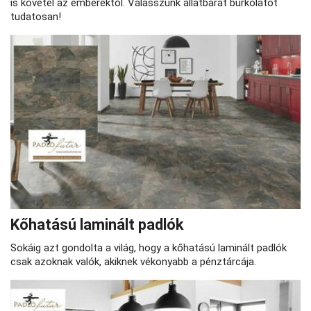
is követel az emberektől. Válasszunk állatbarát burkolatot
tudatosan!
Kőhatású laminált padlók
Sokáig azt gondolta a világ, hogy a kőhatású laminált padlók
csak azoknak valók, akiknek vékonyabb a pénztárcája.