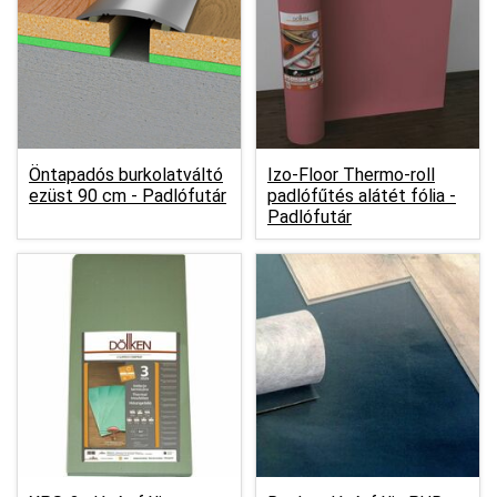
Öntapadós burkolatváltó
Izo-Floor Thermo-roll
ezüst 90 cm -
Padlófutár
padlófűtés alátét fólia -
Padlófutár