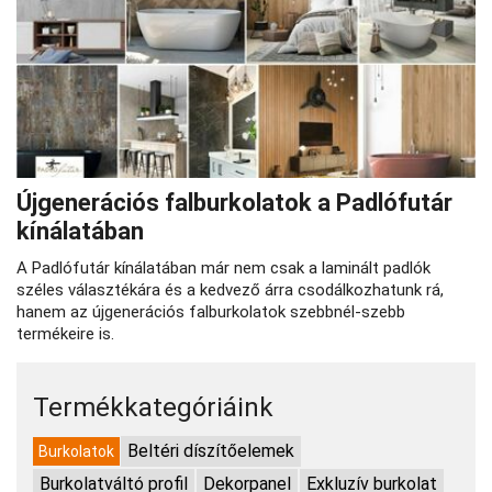
Újgenerációs falburkolatok a Padlófutár
kínálatában
A Padlófutár kínálatában már nem csak a laminált padlók
széles választékára és a kedvező árra csodálkozhatunk rá,
hanem az újgenerációs falburkolatok szebbnél-szebb
termékeire is.
Termékkategóriáink
Beltéri díszítőelemek
Burkolatok
Burkolatváltó profil
Dekorpanel
Exkluzív burkolat