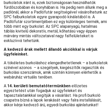
burkolatok iránt is, ezek biztonságosan használhatók
fürdőszobában és konyhában is. Ha pedig nem állunk meg a
padlónál, akkor a Padlófutár segítségével vásárolhatunk az
SPC falburkolatok egyre gyarapodó kínálatából is. A
Padlófutár szortimentjében ez egy különleges termék, ami
több mint egy burkolat. Az SPC alapanyagú, hatalmas
táblás kivitelű dekoratív, metál, kőhatású vagy éppen
márvány mintás változataival nagy falfelületeket is
exkluzívvá tehetünk.
A kedvező árak mellett állandó akciókkal is várjuk
ügyfeleinket.
A tökéletes burkoláshoz elengedhetetlenek – a burkolatok
színével azonos – a szegélyek, kiegészítők ragasztók és
burkolási szerszámok, amik szintén könnyen elérhetők a
webáruház virtuális terében.
A
14. kerületi bemutatótermünkben
előzetes
egyeztetést után fogadjuk az ügyfeleket és
tapasztalatainkkal segítjük a vásárlást. Ha profi burkoló
csapatra bízná a lapok lerakását vagy falra installálását,
akkor kérje kedvező árú, egyedi burkolási ajánlatunkat!