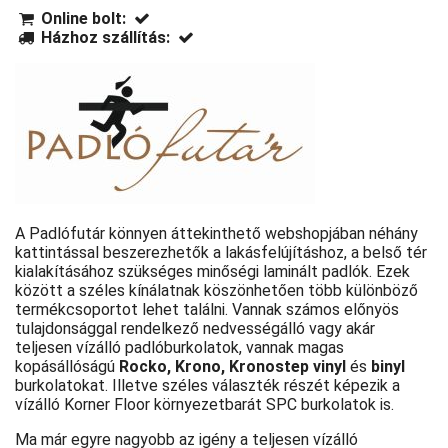
Online bolt:
Házhoz szállítás:
A Padlófutár könnyen áttekinthető webshopjában néhány
kattintással beszerezhetők a lakásfelújításhoz, a belső tér
kialakításához szükséges minőségi laminált padlók. Ezek
között a széles kínálatnak köszönhetően több különböző
termékcsoportot lehet találni. Vannak számos előnyös
tulajdonsággal rendelkező nedvességálló vagy akár
teljesen vízálló padlóburkolatok, vannak magas
kopásállóságú
Rocko, Krono, Kronostep vinyl
és
binyl
burkolatokat. Illetve széles választék részét képezik a
vízálló Korner Floor környezetbarát SPC burkolatok is.
Ma már egyre nagyobb az igény a teljesen vízálló