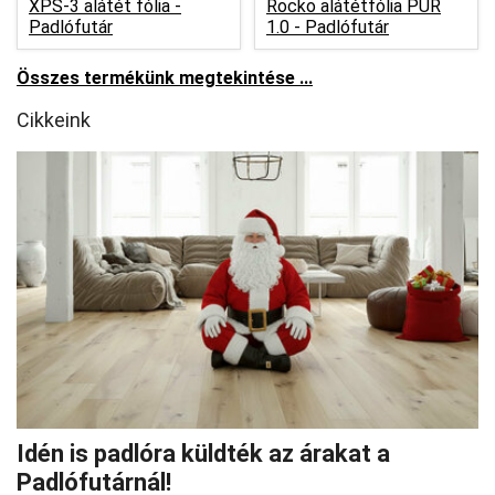
XPS-3 alátét fólia -
Rocko alátétfólia PUR
Padlófutár
1.0 -
Padlófutár
Összes termékünk megtekintése ...
Cikkeink
Idén is padlóra küldték az árakat a
Padlófutárnál!