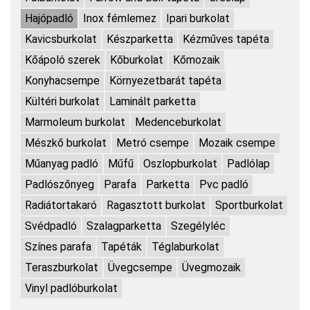
Hajópadló
Inox fémlemez
Ipari burkolat
Kavicsburkolat
Készparketta
Kézműves tapéta
Kőápoló szerek
Kőburkolat
Kőmozaik
Konyhacsempe
Környezetbarát tapéta
Kültéri burkolat
Laminált parketta
Marmoleum burkolat
Medenceburkolat
Mészkő burkolat
Metró csempe
Mozaik csempe
Műanyag padló
Műfű
Oszlopburkolat
Padlólap
Padlószőnyeg
Parafa
Parketta
Pvc padló
Radiátortakaró
Ragasztott burkolat
Sportburkolat
Svédpadló
Szalagparketta
Szegélyléc
Színes parafa
Tapéták
Téglaburkolat
Teraszburkolat
Üvegcsempe
Üvegmozaik
Vinyl padlóburkolat