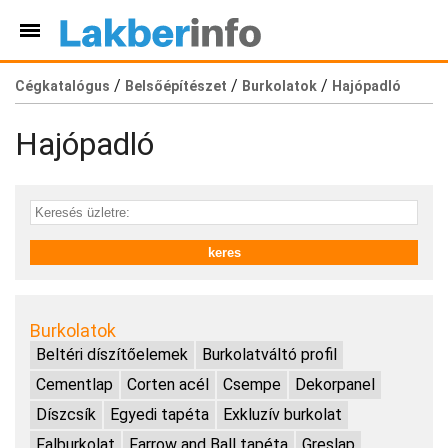
/
/
/
Cégkatalógus
Belsőépítészet
Burkolatok
Hajópadló
Hajópadló
Burkolatok
Beltéri díszítőelemek
Burkolatváltó profil
Cementlap
Corten acél
Csempe
Dekorpanel
Díszcsík
Egyedi tapéta
Exkluzív burkolat
Falburkolat
Farrow and Ball tapéta
Greslap