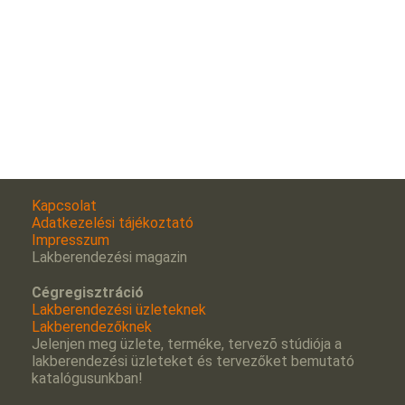
Kapcsolat
Adatkezelési tájékoztató
Impresszum
Lakberendezési magazin
Cégregisztráció
Lakberendezési üzleteknek
Lakberendezőknek
Jelenjen meg üzlete, terméke, tervezõ stúdiója a
lakberendezési üzleteket és tervezőket bemutató
katalógusunkban!