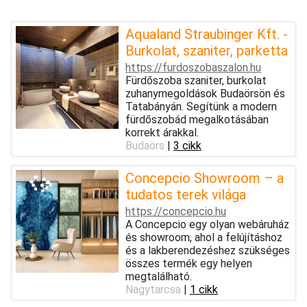
Aqualand Straubinger Kft. -
Burkolat, szaniter, parketta
https://furdoszobaszalon.hu
Fürdőszoba szaniter, burkolat
zuhanymegoldások Budaörsön és
Tatabányán. Segítünk a modern
fürdőszobád megalkotásában
korrekt árakkal.
Budaörs
|
3 cikk
Concepcio Showroom – a
tudatos terek világa
https://concepcio.hu
A Concepcio egy olyan webáruház
és showroom, ahol a felújításhoz
és a lakberendezéshez szükséges
összes termék egy helyen
megtalálható.
Nagytarcsa
|
1 cikk