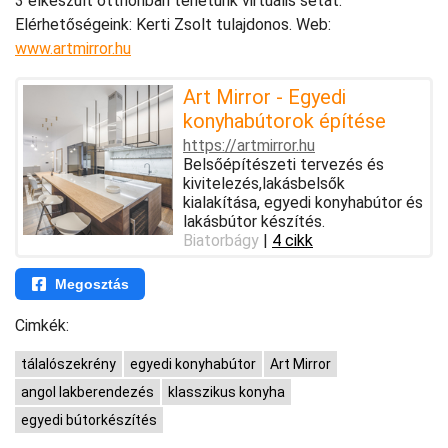
3 elkészült otthonban tehetünk virtuális sétát.
Elérhetőségeink: Kerti Zsolt tulajdonos. Web:
www.artmirror.hu
Art Mirror - Egyedi
konyhabútorok építése
https://artmirror.hu
Belsőépítészeti tervezés és
kivitelezés,lakásbelsők
kialakítása, egyedi konyhabútor és
lakásbútor készítés.
Biatorbágy
|
4 cikk
Megosztás
Cimkék:
tálalószekrény
egyedi konyhabútor
Art Mirror
angol lakberendezés
klasszikus konyha
egyedi bútorkészítés