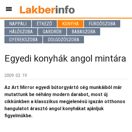
NAPPALI
ÉTKEZŐ
KONYHA
FÜRDŐSZOBA
HÁLÓSZOBA
GARDRÓB
BABASZOBA
GYEREKSZOBA
DOLGOZÓSZOBA
Egyedi konyhák angol mintára
2009. 02. 19.
Az Art Mirror egyedi bútorgyártó cég munkáiból már
mutattunk be néhány modern darabot, most új
cikkünkben a klasszikus megjelenésű igazán otthonos
hangulatot árasztó angol konyhákat ajánljuk
figyelmükbe.