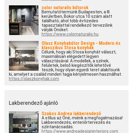
color naturalis bútorok
Bemutatótermünk Budapesten, a III.
kerületben, Bokor utca 10 szám alatt
található, ahol több évtizedes
tapasztalattal rendelkező tervezőink
várják Önöket.
https://www.colornaturalis.hu
Olasz Konyhabútor Design - Modern és
klasszikus Stosa konyhák
Célunk, hogy aki Stosa konyhát választ,
maximálisan elégedett legyen
választásával. A modellek, a színek,
felületek, belső kiegészítők lehetővé
teszik, hogy olyan egyedi teret alakítsunk
ki, amelyet a család minden tagja kényelmesen használhat.
https://olaszkonyhak.com
Lakberendező ajánló
Szakos Andrea lakberendező
A stílus az Öné, miénk a megfogalmazása!
Lakberendezés, enteriőrtervezés és
színtanácsadás.
https://www.andreadesigninteriors.com