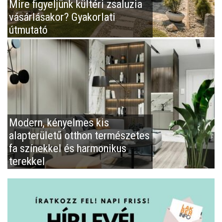
Mire figyeljünk kültéri zsaluzia
vásárlásakor? Gyakorlati
útmutató
Modern, kényelmes kis
alapterületű otthon természetes
fa színekkel és harmonikus
terekkel