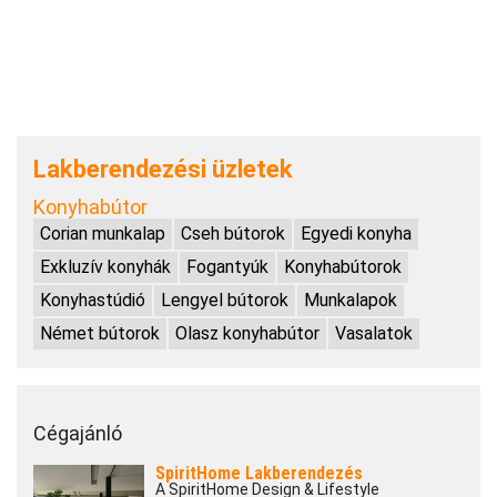
Lakberendezési üzletek
Konyhabútor
Corian munkalap
Cseh bútorok
Egyedi konyha
Exkluzív konyhák
Fogantyúk
Konyhabútorok
Konyhastúdió
Lengyel bútorok
Munkalapok
Német bútorok
Olasz konyhabútor
Vasalatok
Cégajánló
SpiritHome Lakberendezés
A SpiritHome Design & Lifestyle