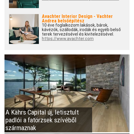
Avachter Interior Design - Vachter
Andrea belsőépítész
10 éve foglalkozom lakások, bárok,
kávézók, szállodák, irodák és egyéb belső
terek tervezésével és kivitelezésével.
https://www.avachter.com
A Kährs Capital új, letisztult
padlói a fatörzsek szívéből
származnak