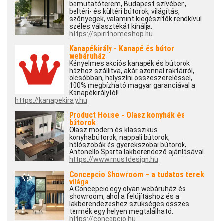
bemutatóterem, Budapest szívében,
beltéri- és kültéri bútorok, világítás,
szőnyegek, valamint kiegészítők rendkívül
széles választékát kínálja.
https://spirithomeshop.hu
Kanapékirály - Kanapé és bútor
webáruház
Kényelmes akciós kanapék és bútorok
házhoz szállítva, akár azonnal raktárról,
olcsóbban, helyszíni összeszereléssel,
100% megbízható magyar garanciával a
Kanapékirálytól!
https://kanapekiraly.hu
Product House - Olasz konyhák és
bútorok
Olasz modern és klasszikus
konyhabútorok, nappali bútorok,
hálószobák és gyerekszobai bútorok,
Antonello Sparta lakberendező ajánlásával.
https://www.mustdesign.hu
Concepcio Showroom – a tudatos terek
világa
A Concepcio egy olyan webáruház és
showroom, ahol a felújításhoz és a
lakberendezéshez szükséges összes
termék egy helyen megtalálható.
https://concepcio.hu