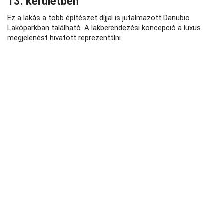
13. kerületben
Ez a lakás a több építészet díjjal is jutalmazott Danubio
Lakóparkban található. A lakberendezési koncepció a luxus
megjelenést hivatott reprezentálni.