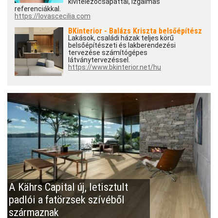
kivitelezőcsapattal, izgalmas
referenciákkal.
https://lovascecilia.com
BKinterior - Balázs Kriszta belsőépítész
Lakások, családi házak teljes körű
belsőépítészeti és lakberendezési
tervezése számítógépes
látványtervezéssel.
https://www.bkinterior.net/hu
A Kährs Capital új, letisztult
padlói a fatörzsek szívéből
származnak