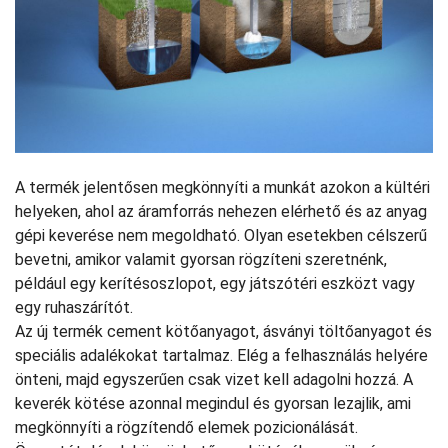
A termék jelentősen megkönnyíti a munkát azokon a kültéri
helyeken, ahol az áramforrás nehezen elérhető és az anyag
gépi keverése nem megoldható. Olyan esetekben célszerű
bevetni, amikor valamit gyorsan rögzíteni szeretnénk,
például egy kerítésoszlopot, egy játszótéri eszközt vagy
egy ruhaszárítót.
Az új termék cement kötőanyagot, ásványi töltőanyagot és
speciális adalékokat tartalmaz. Elég a felhasználás helyére
önteni, majd egyszerűen csak vizet kell adagolni hozzá. A
keverék kötése azonnal megindul és gyorsan lezajlik, ami
megkönnyíti a rögzítendő elemek pozicionálását.