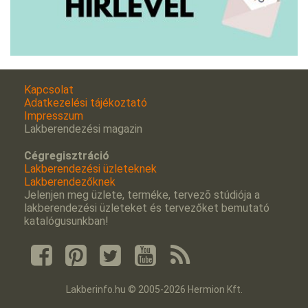
Kapcsolat
Adatkezelési tájékoztató
Impresszum
Lakberendezési magazin
Cégregisztráció
Lakberendezési üzleteknek
Lakberendezőknek
Jelenjen meg üzlete, terméke, tervezõ stúdiója a
lakberendezési üzleteket és tervezőket bemutató
katalógusunkban!
Lakberinfo.hu © 2005-2026 Hermion Kft.