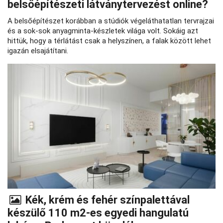
belsőépítészeti látványtervezést online?
A belsőépítészet korábban a stúdiók végeláthatatlan tervrajzai
és a sok-sok anyagminta-készletek világa volt. Sokáig azt
hittük, hogy a térlátást csak a helyszínen, a falak között lehet
igazán elsajátítani.
Kék, krém és fehér színpalettával
készülő 110 m2-es egyedi hangulatú