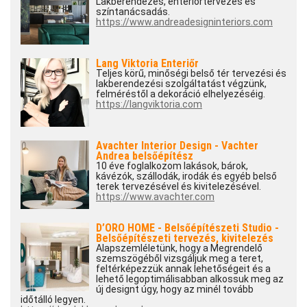
Lakberendezés, enteriőrtervezés és
színtanácsadás.
https://www.andreadesigninteriors.com
Lang Viktoria Enteriőr
Teljes körű, minőségi belső tér tervezési és
lakberendezési szolgáltatást végzünk,
felméréstől a dekoráció elhelyezéséig.
https://langviktoria.com
Avachter Interior Design - Vachter
Andrea belsőépítész
10 éve foglalkozom lakások, bárok,
kávézók, szállodák, irodák és egyéb belső
terek tervezésével és kivitelezésével.
https://www.avachter.com
D’ORO HOME - Belsőépítészeti Studio -
Belsőépítészeti tervezés, kivitelezés
Alapszemléletünk, hogy a Megrendelő
szemszögéből vizsgáljuk meg a teret,
feltérképezzük annak lehetőségeit és a
lehető legoptimálisabban alkossuk meg az
új designt úgy, hogy az minél tovább
időtálló legyen.