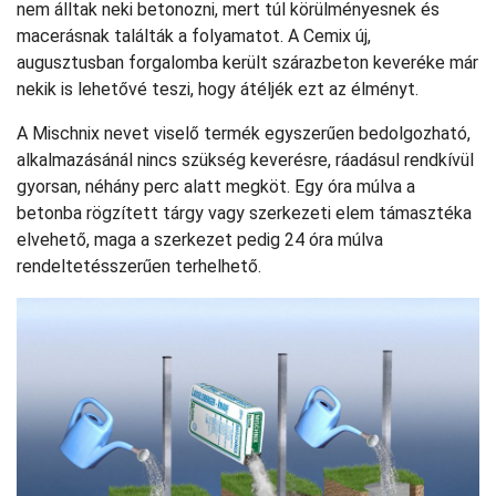
nem álltak neki betonozni, mert túl körülményesnek és
macerásnak találták a folyamatot. A Cemix új,
augusztusban forgalomba került szárazbeton keveréke már
nekik is lehetővé teszi, hogy átéljék ezt az élményt.
A Mischnix nevet viselő termék egyszerűen bedolgozható,
alkalmazásánál nincs szükség keverésre, ráadásul rendkívül
gyorsan, néhány perc alatt megköt. Egy óra múlva a
betonba rögzített tárgy vagy szerkezeti elem támasztéka
elvehető, maga a szerkezet pedig 24 óra múlva
rendeltetésszerűen terhelhető.