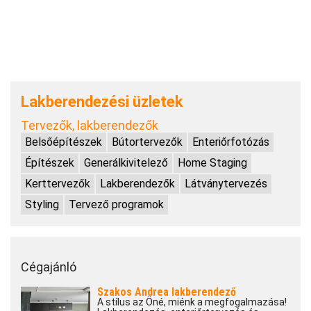
Lakberendezési üzletek
Tervezők, lakberendezők
Belsőépítészek
Bútortervezők
Enteriőrfotózás
Építészek
Generálkivitelező
Home Staging
Kerttervezők
Lakberendezők
Látványtervezés
Styling
Tervező programok
Cégajánló
Szakos Andrea lakberendező
A stílus az Öné, miénk a megfogalmazása!