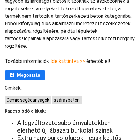
nagyobb szilárdságot biztosít azoknak az eszközöknek a
rögzítéséhez, amelyeket fokozott igénybevétel ér, a
termék nem tartozik a tartószerkezeti beton kategóriába.
Ebből kifolyólag tilos alkalmazni méretezett szerkezetek
alapozására, rögzítésére, például épületek
tartóoszlopainak alapozására vagy tartószerkezeti horgony
rögzítése.
További információk
Ide kattintva >>
érhetők el!
Megosztás
Cimkék:
Cemix segédanyagok
szárazbeton
Kapcsolódó cikkek:
A legváltozatosabb árnyalatokban
elérhető új lábazati burkolat színek
Extra nagy burkolólapok - csak kettős