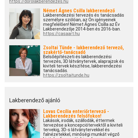
https://dorolakberendezes.hu
Német Ágnes Csilla lakberendező
Lakberendezési tervezés és tanácsadás
személyre szólóan, az Ön igényeinek
megfelelően! Német Ágnes Csilla az Év
Lakberendezője 2014-ben és 2016-ban.
https://casaart.hu
Zsoltai Tünde - lakberendező tervező,
szakértő-tanácsadó
Belsőépítészeti és lakberendezési
tervezés, 3D látványtervek, alaprajzok és
kiviteli tervek készítése, lakberendezési
tanácsadás.
https://zsoltaitunde.hu
Lakberendező ajánló
Lovas Cecília enteriőrtervező -
Lakberendezés felsőfokon!
Lakások, irodák, szállodák, éttermek
tervezése a koncepciótervektől a kiviteli
tervekig, 3D-s látványtervekkel és
falnézetekkel, minőségi munkát végző