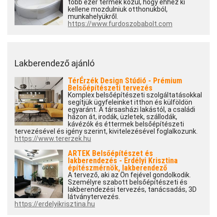
több ezer termék közül, hogy ehhez ki
kellene mozdulniuk otthonukból,
munkahelyükről.
https://www.furdoszobabolt.com
Lakberendező ajánló
TérÉrzék Design Stúdió - Prémium
Belsőépítészeti tervezés
Komplex belsőépítészeti szolgáltatásokkal
segítjük ügyfeleinket itthon és külföldön
egyaránt. A társasházi lakástól, a családi
házon át, irodák, üzletek, szállodák,
kávézók és éttermek belsőépítészeti
tervezésével és igény szerint, kivitelezésével foglalkozunk.
https://www.tererzek.hu
ARTEK Belsőépítészet és
lakberendezés - Erdélyi Krisztina
építészmérnök, lakberendező
A tervező, aki az Ön fejével gondolkodik.
Személyre szabott belsőépítészeti és
lakberendezési tervezés, tanácsadás, 3D
látványtervezés.
https://erdelyikrisztina.hu