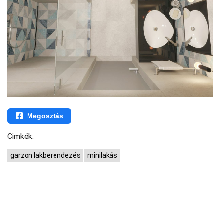
Megosztás
Cimkék:
garzon lakberendezés
minilakás