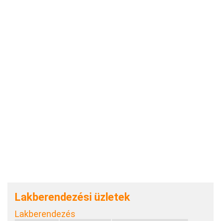
Lakberendezési üzletek
Lakberendezés