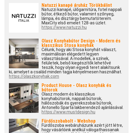
Natuzzi kanapé áruház Törökbálint
Natuzzi kanapé, ülőgarnitúra, fotel nappali
bútor, étkező bútor, valamint szőnyeg,
lámpa, és dísztárgy bemutatóterem.
MaxCity első emelet 128-as üzlet.
https://www.natuzzi.hu
Olasz Konyhabútor Design - Modern és
klasszikus Stosa konyhák
Célunk, hogy aki Stosa konyhát választ,
maximálisan elégedett legyen
választásával. A modellek, a színek,
felületek, belső kiegészítők lehetővé
teszik, hogy olyan egyedi teret alakítsunk
ki, amelyet a család minden tagja kényelmesen használhat.
https://olaszkonyhak.com
Product House - Olasz konyhák és
bútorok
Olasz modern és klasszikus
konyhabútorok, nappali bútorok,
hálószobák és gyerekszobai bútorok,
Antonello Sparta lakberendező ajánlásával.
https://www.mustdesign.hu
Fürdőszobabolt - Webshop
Fürdőszoba webáruházunk azért jött létre,
hogy vásárlóink anélkül válogathassanak