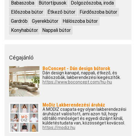
Babaszoba
Bútortípusok
Dolgozószoba, iroda
Előszoba bútor
Étkező bútor
Fürdőszoba bútor
Gardrób
Gyerekbútor
Hálószoba bútor
Konyhabútor
Nappali bútor
Cégajánló
BoConcept - Dán design bútorok
Dán design kanapé, nappali, étkező, és
hálószobák, lakberendezési kiegészítők.
https://www.boconcept.com/hu-hu
MoDiz Lakberendezési áruház
A MODIZ csapata egy olyan lakberendezési
áruházat valósított, ami azon túl, hogy
időtálló minőséget és egyedi dizájnt kínál,
küldetéstudata van, közösséget kovácsol.
https://modiz.hu