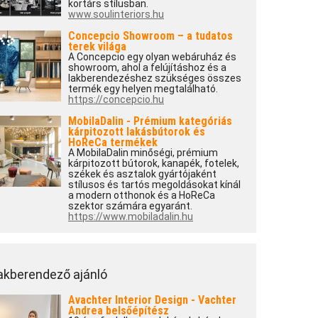
kortárs stílusban.
www.soulinteriors.hu
Concepcio Showroom – a tudatos
terek világa
A Concepcio egy olyan webáruház és
showroom, ahol a felújításhoz és a
lakberendezéshez szükséges összes
termék egy helyen megtalálható.
https://concepcio.hu
MobilaDalin - Prémium kategóriás
kárpitozott lakásbútorok és
HoReCa termékek
A MobilaDalin minőségi, prémium
kárpitozott bútorok, kanapék, fotelek,
székek és asztalok gyártójaként
stílusos és tartós megoldásokat kínál
a modern otthonok és a HoReCa
szektor számára egyaránt.
https://www.mobiladalin.hu
akberendező ajánló
Avachter Interior Design - Vachter
Andrea belsőépítész