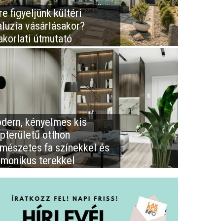
e figyeljünk kültéri
aluzia vásárlásakor?
akorlati útmutató
dern, kényelmes kis
apterületű otthon
rmészetes fa színekkel és
rmonikus terekkel