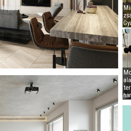
Mir
zs
Gy
Mo
al
te
ha