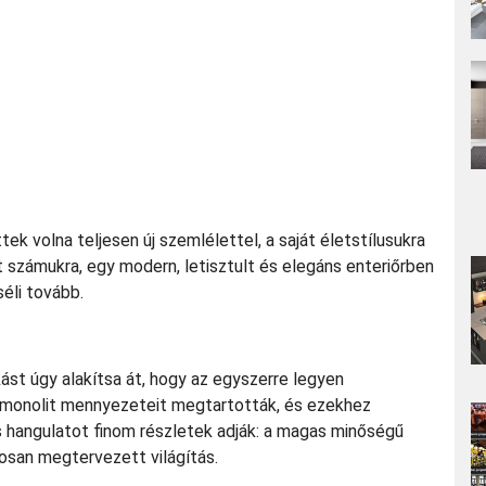
tek volna teljesen új szemlélettel, a saját életstílusukra
lt számukra, egy modern, letisztult és elegáns enteriőrben
éli tovább.
kást úgy alakítsa át, hogy az egyszerre legyen
ti monolit mennyezeteit megtartották, és ezekhez
kus hangulatot finom részletek adják: a magas minőségű
osan megtervezett világítás.