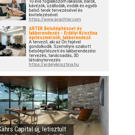
10 éve foglalkozom lakások, bárok,
kávézók, szállodák, irodák és egyéb
belső terek tervezésével és
kivitelezésével.
https://www.avachter.com
ARTEK Belsőépítészet és
lakberendezés - Erdélyi Krisztina
építészmérnök, lakberendező
A tervező, aki az Ön fejével
gondolkodik. Személyre szabott
belsőépítészeti és lakberendezési
tervezés, tanácsadás, 3D
látványtervezés.
https://erdelyikrisztina.hu
ährs Capital új, letisztult