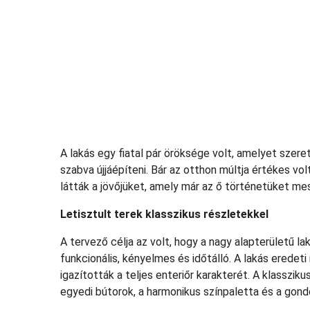
A lakás egy fiatal pár öröksége volt, amelyet szeret
szabva újjáépíteni. Bár az otthon múltja értékes vo
látták a jövőjüket, amely már az ő történetüket mes
Letisztult terek klasszikus részletekkel
A tervező célja az volt, hogy a nagy alapterületű la
funkcionális, kényelmes és időtálló. A lakás erede
igazították a teljes enteriőr karakterét. A klasszi
egyedi bútorok, a harmonikus színpaletta és a gond