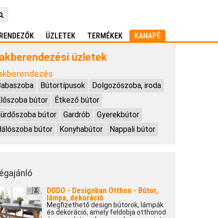
RENDEZŐK
ÜZLETEK
TERMÉKEK
KANAPÉ
akberendezési üzletek
akberendezés
Babaszoba
Bútortípusok
Dolgozószoba, iroda
lőszoba bútor
Étkező bútor
ürdőszoba bútor
Gardrób
Gyerekbútor
álószoba bútor
Konyhabútor
Nappali bútor
égajánló
DODO - Designban Otthon - Bútor,
lámpa, dekoráció
Megfizethető design bútorok, lámpák
és dekoráció, amely feldobja otthonod