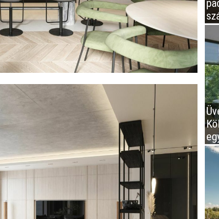
pa
sz
Üv
Kö
eg