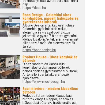
és mosolyt csal az arcodra nap, mint
nap.
https://dodo.hu
Bono Design - Colombini olasz
konyhabútor, nappali, hálószoba és
gyerekszoba bútorok
A Bono Design által képviselt olasz
Colombini gyár bútorait stílus,
elegancia és visszafogott luxus
jellemzik. A gyors 7-8 hetes gyártási
időhöz kiváló ár/érték arány, valamint
elképesztő szín- és elemválaszték
társul.
https://bonodesign.hu
Product House - Olasz konyhák és
bútorok
Olasz modern és klasszikus
konyhabútorok, nappali bútorok,
hálószobák és gyerekszobai bútorok,
Antonello Sparta lakberendező
ajánlásával.
https://www.mustdesign.hu
Soul Interiors - modern klasszikus
bútorok
Fedezze fel a modern klasszikus
bútorok világát. Nappali, ebédlő és
hálószobai bútorok, tradicionális és