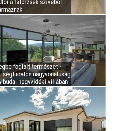
dlói a fatörzsek szívéből
ármaznak
egbe foglalt természet -
ltségtudatos nagyvonalúság
y budai hegyvidéki villában