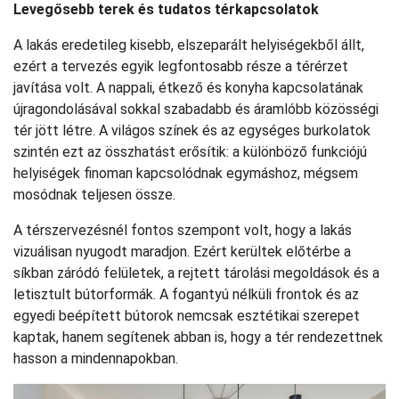
Levegősebb terek és tudatos térkapcsolatok
A lakás eredetileg kisebb, elszeparált helyiségekből állt,
ezért a tervezés egyik legfontosabb része a térérzet
javítása volt. A nappali, étkező és konyha kapcsolatának
újragondolásával sokkal szabadabb és áramlóbb közösségi
tér jött létre. A világos színek és az egységes burkolatok
szintén ezt az összhatást erősítik: a különböző funkciójú
helyiségek finoman kapcsolódnak egymáshoz, mégsem
mosódnak teljesen össze.
A térszervezésnél fontos szempont volt, hogy a lakás
vizuálisan nyugodt maradjon. Ezért kerültek előtérbe a
síkban záródó felületek, a rejtett tárolási megoldások és a
letisztult bútorformák. A fogantyú nélküli frontok és az
egyedi beépített bútorok nemcsak esztétikai szerepet
kaptak, hanem segítenek abban is, hogy a tér rendezettnek
hasson a mindennapokban.