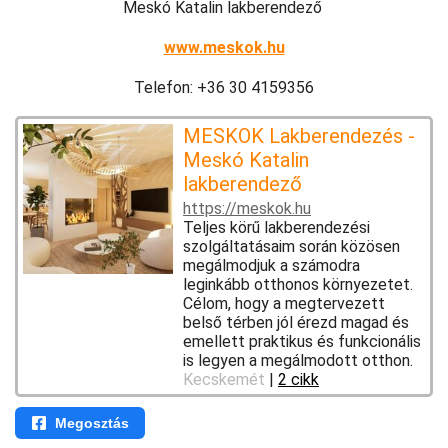
Meskó Katalin lakberendező
www.meskok.hu
Telefon: +36 30 4159356
MESKOK Lakberendezés -
Meskó Katalin
lakberendező
https://meskok.hu
Teljes körű lakberendezési
szolgáltatásaim során közösen
megálmodjuk a számodra
leginkább otthonos környezetet.
Célom, hogy a megtervezett
belső térben jól érezd magad és
emellett praktikus és funkcionális
is legyen a megálmodott otthon.
Kecskemét
|
2 cikk
Megosztás