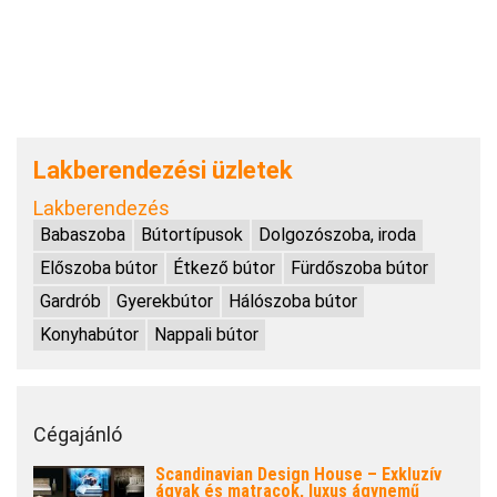
Lakberendezési üzletek
Lakberendezés
Babaszoba
Bútortípusok
Dolgozószoba, iroda
Előszoba bútor
Étkező bútor
Fürdőszoba bútor
Gardrób
Gyerekbútor
Hálószoba bútor
Konyhabútor
Nappali bútor
Cégajánló
Scandinavian Design House – Exkluzív
ágyak és matracok, luxus ágynemű