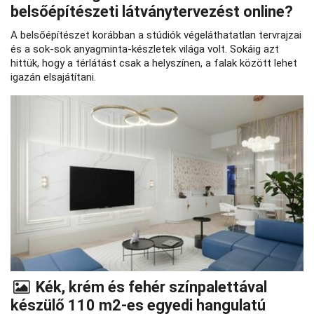
belsőépítészeti látványtervezést online?
A belsőépítészet korábban a stúdiók végeláthatatlan tervrajzai
és a sok-sok anyagminta-készletek világa volt. Sokáig azt
hittük, hogy a térlátást csak a helyszínen, a falak között lehet
igazán elsajátítani.
Kék, krém és fehér színpalettával
készülő 110 m2-es egyedi hangulatú