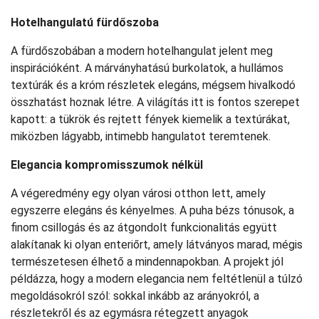
Hotelhangulatú fürdőszoba
A fürdőszobában a modern hotelhangulat jelent meg
inspirációként. A márványhatású burkolatok, a hullámos
textúrák és a króm részletek elegáns, mégsem hivalkodó
összhatást hoznak létre. A világítás itt is fontos szerepet
kapott: a tükrök és rejtett fények kiemelik a textúrákat,
miközben lágyabb, intimebb hangulatot teremtenek.
Elegancia kompromisszumok nélkül
A végeredmény egy olyan városi otthon lett, amely
egyszerre elegáns és kényelmes. A puha bézs tónusok, a
finom csillogás és az átgondolt funkcionalitás együtt
alakítanak ki olyan enteriőrt, amely látványos marad, mégis
természetesen élhető a mindennapokban. A projekt jól
példázza, hogy a modern elegancia nem feltétlenül a túlzó
megoldásokról szól: sokkal inkább az arányokról, a
részletekről és az egymásra rétegzett anyagok