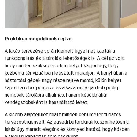
Praktikus megoldások rejtve
A lakás tervezése során kiemelt figyelmet kaptak a
funkcionalitás és a tárolási lehetőségek is. A cél az volt,
hogy minden szükséges elem helyet kapjon úgy, hogy
közben a tér vizuálisan letisztult maradjon. A konyhában a
háztartási gépek nagy része rejtve marad, külön helyet
kapott a robotporszívó és a kazán is, a gardrób pedig
nemcsak tárolásra alkalmas, hanem később akár
vendégszobaként is használható lehet.
A kisebb alapterület miatt minden centiméter tudatos
tervezést igényelt. Az egyedi bútoroknak köszönhetően a
lakás úgy maradt elegáns és könnyed hatású, hogy közben
a tárolási kapacitás sem csökkent.