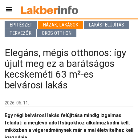
ÉPÍTÉSZET
HÁZAK, LAKÁSOK
LAKÁSFELÚJÍTÁS
TERVEZŐK
OKOS OTTHON
Elegáns, mégis otthonos: így
újult meg ez a barátságos
kecskeméti 63 m²-es
belvárosi lakás
2026. 06. 11.
Egy régi belvárosi lakás felújítása mindig izgalmas
feladat: a meglévő adottságokhoz alkalmazkodni kell,
miközben a végeredménynek már a mai életvitelhez kell
igazodnia.