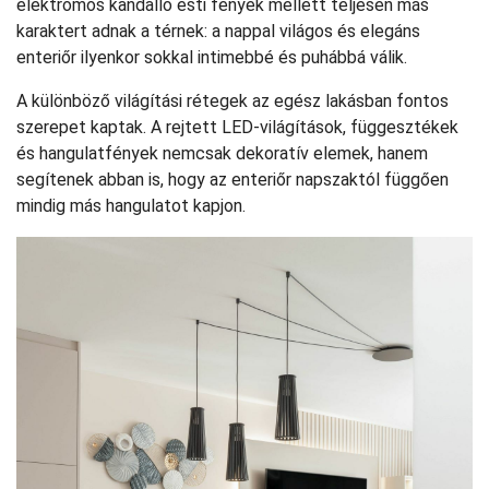
elektromos kandalló esti fények mellett teljesen más
karaktert adnak a térnek: a nappal világos és elegáns
enteriőr ilyenkor sokkal intimebbé és puhábbá válik.
A különböző világítási rétegek az egész lakásban fontos
szerepet kaptak. A rejtett LED-világítások, függesztékek
és hangulatfények nemcsak dekoratív elemek, hanem
segítenek abban is, hogy az enteriőr napszaktól függően
mindig más hangulatot kapjon.