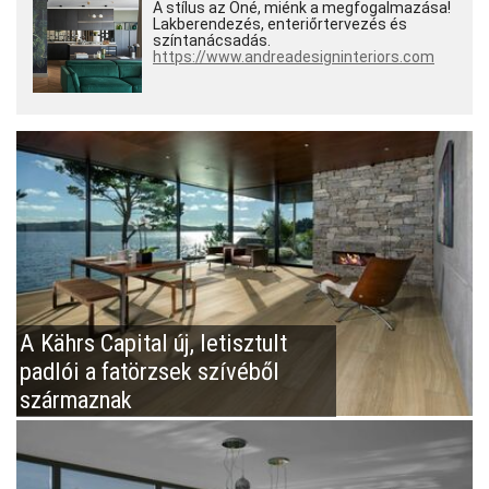
A stílus az Öné, miénk a megfogalmazása!
Lakberendezés, enteriőrtervezés és
színtanácsadás.
https://www.andreadesigninteriors.com
A Kährs Capital új, letisztult
padlói a fatörzsek szívéből
származnak