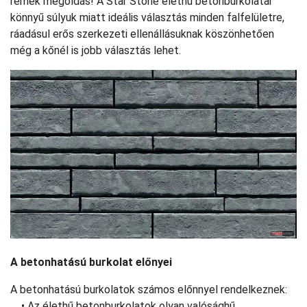
remek megoldás! A Star Stone élethű betonburkolatai
könnyű súlyuk miatt ideális választás minden falfelületre,
ráadásul erős szerkezeti ellenállásuknak köszönhetően
még a kőnél is jobb választás lehet.
A betonhatású burkolat előnyei
A betonhatású burkolatok számos előnnyel rendelkeznek:
• Az élethű betonburkolatok olyan valósághű