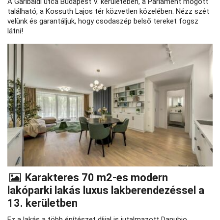
A Garibaldi utca Budapest V. kerületében, a Parlament mögött
található, a Kossuth Lajos tér közvetlen közelében. Nézz szét
velünk és garantáljuk, hogy csodaszép belső tereket fogsz
látni!
Karakteres 70 m2-es modern
lakóparki lakás luxus lakberendezéssel a
13. kerületben
Ez a lakás a több építészet díjjal is jutalmazott Danubio