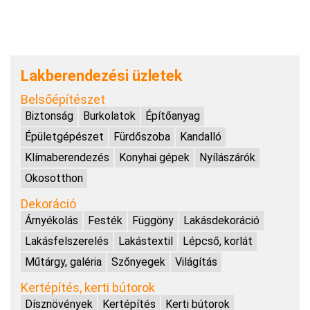
Lakberendezési üzletek
Belsőépítészet
Biztonság
Burkolatok
Építőanyag
Épületgépészet
Fürdőszoba
Kandalló
Klímaberendezés
Konyhai gépek
Nyílászárók
Okosotthon
Dekoráció
Árnyékolás
Festék
Függöny
Lakásdekoráció
Lakásfelszerelés
Lakástextil
Lépcső, korlát
Műtárgy, galéria
Szőnyegek
Világítás
Kertépítés, kerti bútorok
Dísznövények
Kertépítés
Kerti bútorok