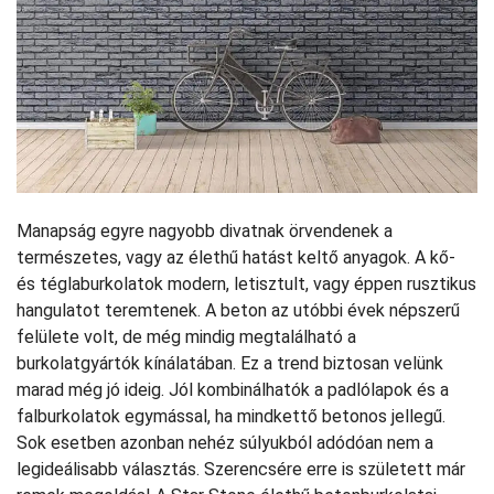
Manapság egyre nagyobb divatnak örvendenek a
természetes, vagy az élethű hatást keltő anyagok. A kő-
és téglaburkolatok modern, letisztult, vagy éppen rusztikus
hangulatot teremtenek. A beton az utóbbi évek népszerű
felülete volt, de még mindig megtalálható a
burkolatgyártók kínálatában. Ez a trend biztosan velünk
marad még jó ideig. Jól kombinálhatók a padlólapok és a
falburkolatok egymással, ha mindkettő betonos jellegű.
Sok esetben azonban nehéz súlyukból adódóan nem a
legideálisabb választás. Szerencsére erre is született már