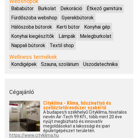
Webshopok
Bababútor
Burkolat
Dekoráció
Étkező garnitúra
Fürdőszoba webshop
Gyerekbútorok
Hálószoba bútorok
Kerti bútor
Konyhai gép
Konyhai kiegészítők
Lámpák
Melegburkolat
Nappali bútorok
Textil shop
Wellness termékek
Kondigépek
Szauna, szolárium
Uszodatechnika
Cégajánló
Cityklíma - Klíma, hőszivattyú és
szellőztetőrendszer szakértő
A budapesti székhelyű Cityklíma, hivatalos
nevén Air-Tech 99 Kft., több mint 20 éve
nyújt megbízható és innovatív
megoldásokat a lakossági és ipari
épületgépészet területén.
https://www.cityklima.hu