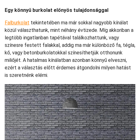
Egy könnyű burkolat előnyös tulajdonsággal
Falburkolat
tekintetében ma már sokkal nagyobb kínálat
közül választhatunk, mint néhány évtizede. Míg akkoriban a
legtöbb ingatlanban tapétával találkozhattunk, vagy
színesre festett falakkal, addig ma már különböző fa, tégla,
kő, vagy betonburkolatokkal színesíthetjük otthonunk
miliőjét. A hatalmas kínálatban azonban könnyű elveszni,
ezért a választás előtt érdemes átgondolni milyen hatást
is szeretnénk elérni.