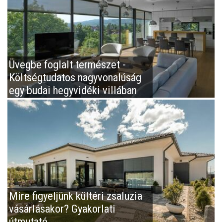
Üvegbe foglalt természet -
Költségtudatos nagyvonalúság
egy budai hegyvidéki villában
Mire figyeljünk kültéri zsaluzia
vásárlásakor? Gyakorlati
útmutató