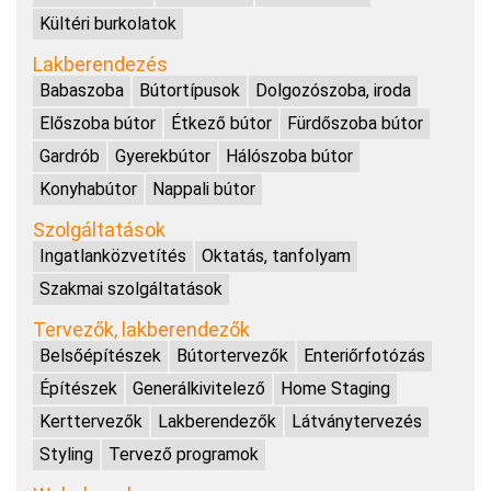
Kültéri burkolatok
Lakberendezés
Babaszoba
Bútortípusok
Dolgozószoba, iroda
Előszoba bútor
Étkező bútor
Fürdőszoba bútor
Gardrób
Gyerekbútor
Hálószoba bútor
Konyhabútor
Nappali bútor
Szolgáltatások
Ingatlanközvetítés
Oktatás, tanfolyam
Szakmai szolgáltatások
Tervezők, lakberendezők
Belsőépítészek
Bútortervezők
Enteriőrfotózás
Építészek
Generálkivitelező
Home Staging
Kerttervezők
Lakberendezők
Látványtervezés
Styling
Tervező programok