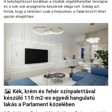
A belsőépítészet korábban a stúdiók végeláthatatlan tervrajzai
és a sok-sok anyagminta-készletek világa volt. Sokáig azt
hittük, hogy a térlátást csak a helyszínen, a falak között lehet
igazán elsajátítani.
Kék, krém és fehér színpalettával
készülő 110 m2-es egyedi hangulatú
lakás a Parlament közelében