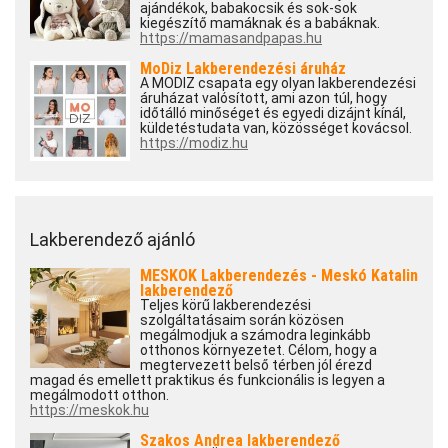
ajándékok, babakocsik és sok-sok
kiegészítő mamáknak és a babáknak.
https://mamasandpapas.hu
MoDiz Lakberendezési áruház
A MODIZ csapata egy olyan lakberendezési
áruházat valósított, ami azon túl, hogy
időtálló minőséget és egyedi dizájnt kínál,
küldetéstudata van, közösséget kovácsol.
https://modiz.hu
Lakberendező ajánló
MESKOK Lakberendezés - Meskó Katalin
lakberendező
Teljes körű lakberendezési
szolgáltatásaim során közösen
megálmodjuk a számodra leginkább
otthonos környezetet. Célom, hogy a
megtervezett belső térben jól érezd
magad és emellett praktikus és funkcionális is legyen a
megálmodott otthon.
https://meskok.hu
Szakos Andrea lakberendező