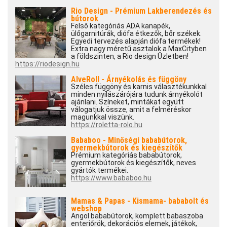
Rio Design - Prémium Lakberendezés és
bútorok
Felső kategóriás ADA kanapék,
ülőgarnitúrák, diófa étkezők, bőr székek.
Egyedi tervezés alapján diófa termékek!
Extra nagy méretű asztalok a MaxCityben
a földszinten, a Rio design Üzletben!
https://riodesign.hu
AlveRoll - Árnyékolás és függöny
Széles függöny és karnis választékunkkal
minden nyílászárójára tudunk árnyékolót
ajánlani. Színeket, mintákat együtt
válogatjuk össze, amit a felméréskor
magunkkal viszünk.
https://roletta-rolo.hu
Bababoo - Minőségi bababútorok,
gyermekbútorok és kiegészítők
Prémium kategóriás bababútorok,
gyermekbútorok és kiegészítők, neves
gyártók termékei.
https://www.bababoo.hu
Mamas & Papas - Kismama- bababolt és
webshop
Angol bababútorok, komplett babaszoba
enteriőrök, dekorációs elemek, játékok,