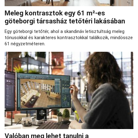
Meleg kontrasztok egy 61 m²-es
göteborgi társasház tetőtéri lakásában
Egy göteborgi tetőtér, ahol a skandináv letisztultság meleg
tónusokkal és karakteres kontrasztokkal találkozik, mindössze
61 négyzetméteren.
Valóban meg lehet tanulni a