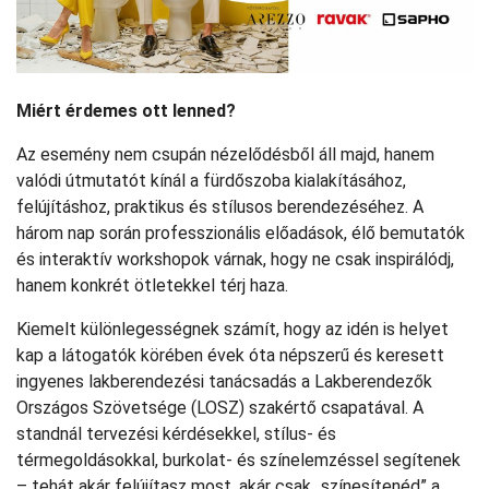
Miért érdemes ott lenned?
Az esemény nem csupán nézelődésből áll majd, hanem
valódi útmutatót kínál a fürdőszoba kialakításához,
felújításhoz, praktikus és stílusos berendezéséhez. A
három nap során professzionális előadások, élő bemutatók
és interaktív workshopok várnak, hogy ne csak inspirálódj,
hanem konkrét ötletekkel térj haza.
Kiemelt különlegességnek számít, hogy az idén is helyet
kap a látogatók körében évek óta népszerű és keresett
ingyenes lakberendezési tanácsadás a Lakberendezők
Országos Szövetsége (LOSZ) szakértő csapatával. A
standnál tervezési kérdésekkel, stílus- és
térmegoldásokkal, burkolat- és színelemzéssel segítenek
– tehát akár felújítasz most, akár csak „színesítenéd” a