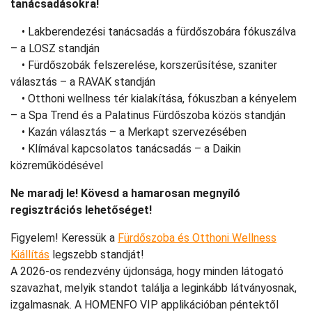
tanácsadásokra!
• Lakberendezési tanácsadás a fürdőszobára fókuszálva
– a LOSZ standján
• Fürdőszobák felszerelése, korszerűsítése, szaniter
választás – a RAVAK standján
• Otthoni wellness tér kialakítása, fókuszban a kényelem
– a Spa Trend és a Palatinus Fürdőszoba közös standján
• Kazán választás – a Merkapt szervezésében
• Klímával kapcsolatos tanácsadás – a Daikin
közreműködésével
Ne maradj le! Kövesd a hamarosan megnyíló
regisztrációs lehetőséget!
Figyelem! Keressük a
Fürdőszoba és Otthoni Wellness
Kiállítás
legszebb standját!
A 2026-os rendezvény újdonsága, hogy minden látogató
szavazhat, melyik standot találja a leginkább látványosnak,
izgalmasnak. A HOMENFO VIP applikációban péntektől