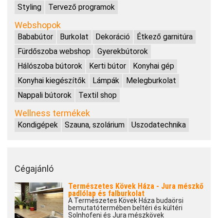
Styling
Tervező programok
Webshopok
Bababútor
Burkolat
Dekoráció
Étkező garnitúra
Fürdőszoba webshop
Gyerekbútorok
Hálószoba bútorok
Kerti bútor
Konyhai gép
Konyhai kiegészítők
Lámpák
Melegburkolat
Nappali bútorok
Textil shop
Wellness termékek
Kondigépek
Szauna, szolárium
Uszodatechnika
Cégajánló
Természetes Kövek Háza - Jura mészkő
padlólap és falburkolat
A Természetes Kövek Háza budaörsi
bemutatótermében beltéri és kültéri
Solnhofeni és Jura mészkövek