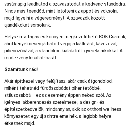
vasárnapig leadhatod a szavazatodat a kedvenc standodra.
Nincs más teendőd, mint letölteni az appot és voksolni,
majd figyelni a végeredményt. A szavazók között
ajándékokat sorsolunk.
Helyszín: a tágas és könnyen megközelíthető BOK Csarnok,
ahol kényelmesen járhatod végig a kiállítást, kávézóval,
pihenőzónával, a standokon kialakított gyereksarkokkal. A
rendezvény kisállat-barát.
Számítunk rád!
Akár építkezel vagy felújítasz, akár csak átgondolod,
miként tehetnéd fürdőszobádat pihentetőbbé,
stílusosabbá – ez az esemény éppen neked szól. Az
igényes lakberendezés szerelmesei, a design- és
építészetkedvelők, mindannyian, akik az otthoni wellness
környezetet egy új szintre emelnék, a legjobb helyre
érkeznek majd.