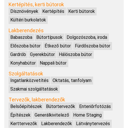
Kertépítés, kerti bútorok
Dísznövények
Kertépítés
Kerti bútorok
Kültéri burkolatok
Lakberendezés
Babaszoba
Bútortípusok
Dolgozószoba, iroda
Előszoba bútor
Étkező bútor
Fürdőszoba bútor
Gardrób
Gyerekbútor
Hálószoba bútor
Konyhabútor
Nappali bútor
Szolgáltatások
Ingatlanközvetítés
Oktatás, tanfolyam
Szakmai szolgáltatások
Tervezők, lakberendezők
Belsőépítészek
Bútortervezők
Enteriőrfotózás
Építészek
Generálkivitelező
Home Staging
Kerttervezők
Lakberendezők
Látványtervezés