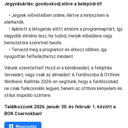
Jegyvásárlás: gondoskodj előre a belépődről!
• Jegyek elővételben online, illetve a helyszínen is
elérhetők.
• Ajánlott a látogatás előtt átnézni a programnaptárt, így
nagyobb élmény lesz, ha tudod, melyik előadásra vagy
bemutatóra szeretnél beülni.
• Tervezd meg a programot és érkezz időben, így
nyugodtan felfedezhetsz mindent.
Várunk szeretettel! Hozd el a kérdéseidet, a felújítási
terveidet, vagy csak az álmaidat! A Fürdőszoba & Otthoni
Wellness Kiállítás 2026-on segítünk, hogy a fürdőszobád
ne csak funkcionális legyen, hanem az otthoni kényelem és
stílus inspiráló színtere.
Találkozzunk 2026. január 30. és február 1. között a
BOK Csarnokban!
Megosztás