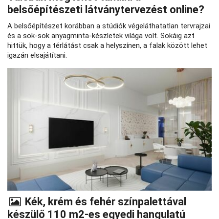
belsőépítészeti látványtervezést online?
A belsőépítészet korábban a stúdiók végeláthatatlan tervrajzai
és a sok-sok anyagminta-készletek világa volt. Sokáig azt
hittük, hogy a térlátást csak a helyszínen, a falak között lehet
igazán elsajátítani.
Kék, krém és fehér színpalettával
készülő 110 m2-es egyedi hangulatú