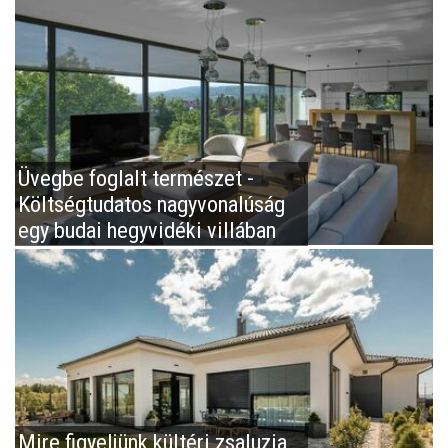
Üvegbe foglalt természet -
Költségtudatos nagyvonalúság
egy budai hegyvidéki villában
Mire figyeljünk kültéri zsaluzia