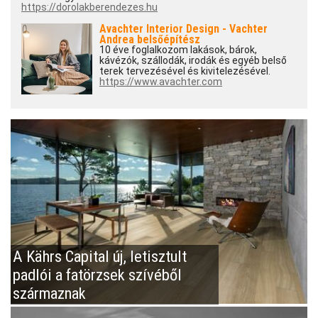
https://dorolakberendezes.hu
Avachter Interior Design - Vachter
Andrea belsőépítész
10 éve foglalkozom lakások, bárok,
kávézók, szállodák, irodák és egyéb belső
terek tervezésével és kivitelezésével.
https://www.avachter.com
A Kährs Capital új, letisztult
padlói a fatörzsek szívéből
származnak