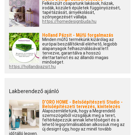
Felkészült csapatunk lakások, házak,
irodák, közületi épületek függönyözését,
tapétázását, árnyékolását,
szőnyegezését vállalja.
https://homedesignbuda.hu
Holland Pázsit - Műfű forgalmazás
Minden műfű termékünk kizárólag az
európai beszállítóknál elérhető, legjobb
alapanyagok felhasználásával lett
tervezve, garantálva a hosszú
élettartamot és az állandó magas
minőséget.
https://hollandpazsit.hu
Lakberendező ajánló
D’ORO HOME - Belsőépítészeti Studio -
Belsőépítészeti tervezés, kivitelezés
Alapszemléletünk, hogy a Megrendelő
szemszögéből vizsgáljuk meg a teret,
feltérképezzük annak lehetőségeit és a
lehető legoptimálisabban alkossuk meg az
új designt úgy, hogy az minél tovább
időtálló legyen.