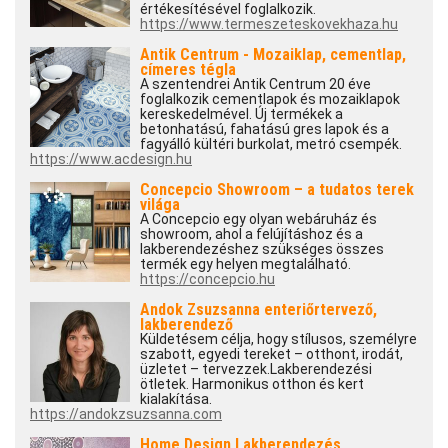
értékesítésével foglalkozik.
https://www.termeszeteskovekhaza.hu
Antik Centrum - Mozaiklap, cementlap,
címeres tégla
A szentendrei Antik Centrum 20 éve
foglalkozik cementlapok és mozaiklapok
kereskedelmével. Új termékek a
betonhatású, fahatású gres lapok és a
fagyálló kültéri burkolat, metró csempék.
https://www.acdesign.hu
Concepcio Showroom – a tudatos terek
világa
A Concepcio egy olyan webáruház és
showroom, ahol a felújításhoz és a
lakberendezéshez szükséges összes
termék egy helyen megtalálható.
https://concepcio.hu
Andok Zsuzsanna enteriőrtervező,
lakberendező
Küldetésem célja, hogy stílusos, személyre
szabott, egyedi tereket – otthont, irodát,
üzletet – tervezzek.Lakberendezési
ötletek. Harmonikus otthon és kert
kialakítása.
https://andokzsuzsanna.com
Home Design Lakberendezés