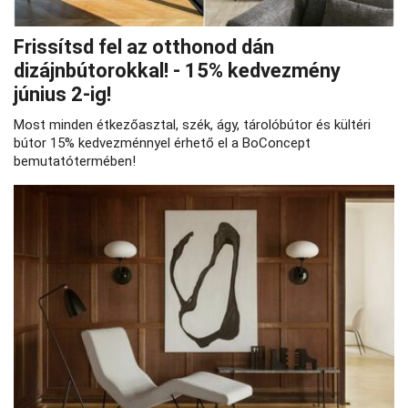
Frissítsd fel az otthonod dán
dizájnbútorokkal! - 15% kedvezmény
június 2-ig!
Most minden étkezőasztal, szék, ágy, tárolóbútor és kültéri
bútor 15% kedvezménnyel érhető el a BoConcept
bemutatótermében!