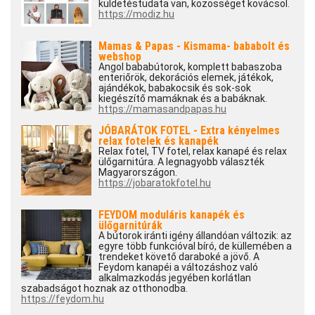
küldetéstudata van, közösséget kovácsol.
https://modiz.hu
Mamas & Papas - Kismama- bababolt és
webshop
Angol bababútorok, komplett babaszoba
enteriőrök, dekorációs elemek, játékok,
ajándékok, babakocsik és sok-sok
kiegészítő mamáknak és a babáknak.
https://mamasandpapas.hu
JÓBARÁTOK FOTEL - Extra kényelmes
relax fotelek és kanapék
Relax fotel, TV fotel, relax kanapé és relax
ülőgarnitúra. A legnagyobb választék
Magyarországon.
https://jobaratokfotel.hu
FEYDOM moduláris kanapék és
ülőgarnitúrák
A bútorok iránti igény állandóan változik: az
egyre több funkcióval bíró, de küllemében a
trendeket követő daraboké a jövő. A
Feydom kanapéi a változáshoz való
alkalmazkodás jegyében korlátlan
szabadságot hoznak az otthonodba.
https://feydom.hu