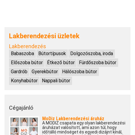
Lakberendezési üzletek
Lakberendezés
Babaszoba
Bútortípusok
Dolgozószoba, iroda
Előszoba bútor
Étkező bútor
Fürdőszoba bútor
Gardrób
Gyerekbútor
Hálószoba bútor
Konyhabútor
Nappali bútor
Cégajánló
MoDiz Lakberendezési áruház
A MODIZ csapata egy olyan lakberendezési
áruházat valósított, ami azon túl, hogy
időtálló minőséget és egyedi dizájnt kínál,