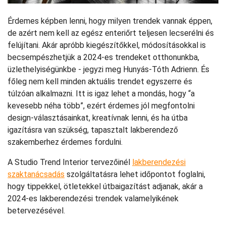
Érdemes képben lenni, hogy milyen trendek vannak éppen,
de azért nem kell az egész enteriőrt teljesen lecserélni és
felújítani. Akár apróbb kiegészítőkkel, módosításokkal is
becsempészhetjük a 2024-es trendeket otthonunkba,
üzlethelyiségünkbe - jegyzi meg Hunyás-Tóth Adrienn. És
főleg nem kell minden aktuális trendet egyszerre és
túlzóan alkalmazni. Itt is igaz lehet a mondás, hogy “a
kevesebb néha több”, ezért érdemes jól megfontolni
design-választásainkat, kreatívnak lenni, és ha útba
igazításra van szükség, tapasztalt lakberendező
szakemberhez érdemes fordulni.
A Studio Trend Interior tervezőinél
lakberendezési
szaktanácsadás
szolgáltatásra lehet időpontot foglalni,
hogy tippekkel, ötletekkel útbaigazítást adjanak, akár a
2024-es lakberendezési trendek valamelyikének
betervezésével.