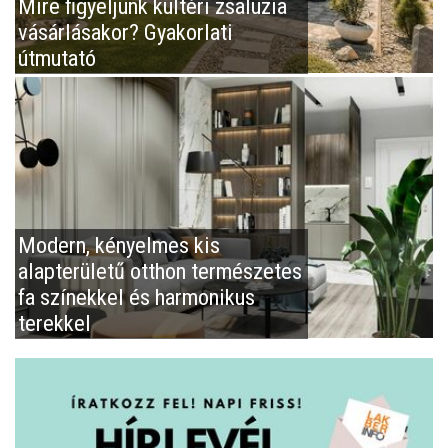
Mire figyeljünk kültéri zsaluzia
vásárlásakor? Gyakorlati
útmutató
Modern, kényelmes kis
alapterületű otthon természetes
fa színekkel és harmonikus
terekkel