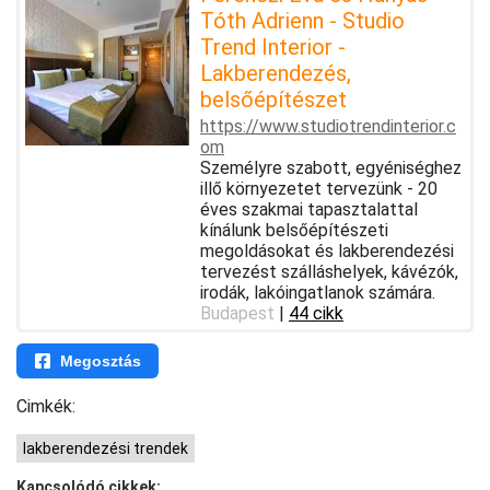
Tóth Adrienn - Studio
Trend Interior -
Lakberendezés,
belsőépítészet
https://www.studiotrendinterior.c
om
Személyre szabott, egyéniséghez
illő környezetet tervezünk - 20
éves szakmai tapasztalattal
kínálunk belsőépítészeti
megoldásokat és lakberendezési
tervezést szálláshelyek, kávézók,
irodák, lakóingatlanok számára.
Budapest
|
44 cikk
Megosztás
Cimkék:
lakberendezési trendek
Kapcsolódó cikkek: