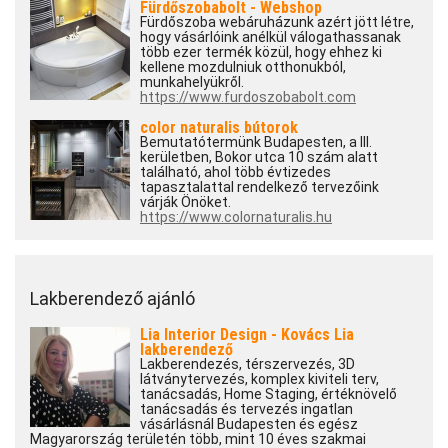
Fürdőszobabolt - Webshop
Fürdőszoba webáruházunk azért jött létre,
hogy vásárlóink anélkül válogathassanak
több ezer termék közül, hogy ehhez ki
kellene mozdulniuk otthonukból,
munkahelyükről.
https://www.furdoszobabolt.com
color naturalis bútorok
Bemutatótermünk Budapesten, a III.
kerületben, Bokor utca 10 szám alatt
található, ahol több évtizedes
tapasztalattal rendelkező tervezőink
várják Önöket.
https://www.colornaturalis.hu
Lakberendező ajánló
Lia Interior Design - Kovács Lia
lakberendező
Lakberendezés, térszervezés, 3D
látványtervezés, komplex kiviteli terv,
tanácsadás, Home Staging, értéknövelő
tanácsadás és tervezés ingatlan
vásárlásnál Budapesten és egész
Magyarország területén több, mint 10 éves szakmai