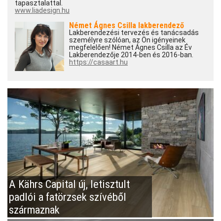
tapasztalattal.
www.liadesign.hu
Német Ágnes Csilla lakberendező
Lakberendezési tervezés és tanácsadás
személyre szólóan, az Ön igényeinek
megfelelően! Német Ágnes Csilla az Év
Lakberendezője 2014-ben és 2016-ban.
https://casaart.hu
A Kährs Capital új, letisztult
padlói a fatörzsek szívéből
származnak