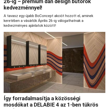
26‑ig – prémium dán design bútorok
kedvezménnyel!
A tavasz egy újabb BoConcept akciót hozott el, aminek
keretében a vásárlók Április 26-ig válogathatnak a
kedvezményes ajánlatok között!
Így forradalmasítja a közösségi
mosdókat a DELABIE 4 az 1-ben tükrös