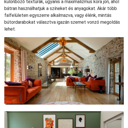
különböző textúrák, ugyanis a maximalizmus kora jön, ahol
bátran használhatjuk a színeket és anyagokat. Akár több
falfelületen egyszerre alkalmazva, vagy élénk, mintás
bútordarabokat választva igazán szemet vonzó megoldás
lehet.