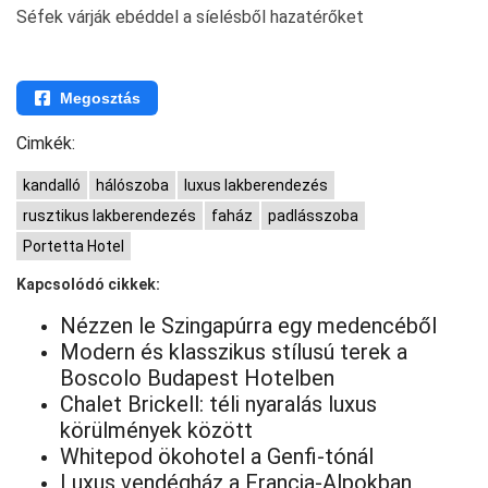
Séfek várják ebéddel a síelésből hazatérőket
Megosztás
Cimkék:
kandalló
hálószoba
luxus lakberendezés
rusztikus lakberendezés
faház
padlásszoba
Portetta Hotel
Kapcsolódó cikkek:
Nézzen le Szingapúrra egy medencéből
Modern és klasszikus stílusú terek a
Boscolo Budapest Hotelben
Chalet Brickell: téli nyaralás luxus
körülmények között
Whitepod ökohotel a Genfi-tónál
Luxus vendégház a Francia-Alpokban