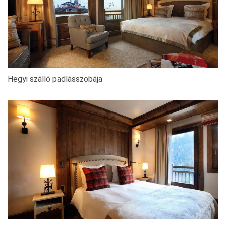
Hegyi szálló padlásszobája