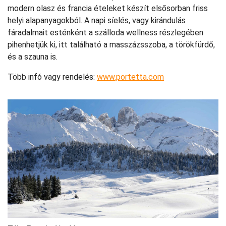
modern olasz és francia ételeket készít elsősorban friss
helyi alapanyagokból. A napi síelés, vagy kirándulás
fáradalmait esténként a szálloda wellness részlegében
pihenhetjük ki, itt található a masszázsszoba, a törökfürdő,
és a szauna is.
Több infó vagy rendelés:
www.portetta.com