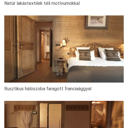
Natúr lakástextilek téli motívumokkal
Rusztikus hálószoba faragott franciaággyal