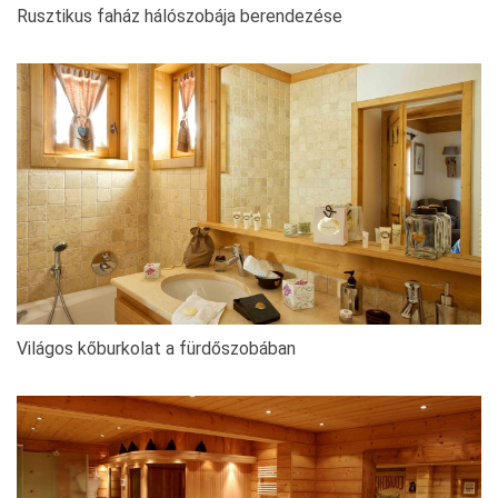
Rusztikus faház hálószobája berendezése
Világos kőburkolat a fürdőszobában