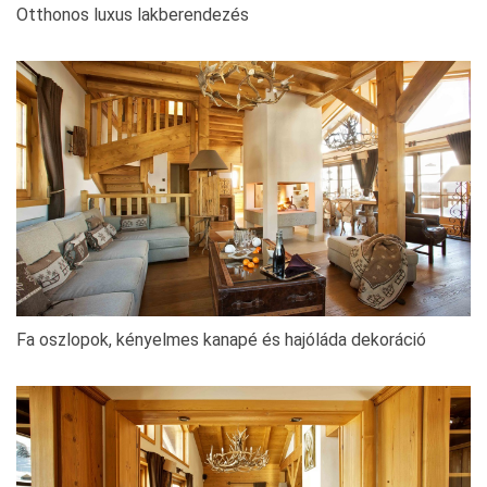
Otthonos luxus lakberendezés
Fa oszlopok, kényelmes kanapé és hajóláda dekoráció