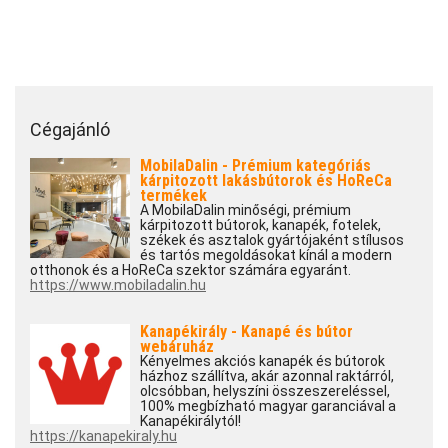
Cégajánló
MobilaDalin - Prémium kategóriás
kárpitozott lakásbútorok és HoReCa
termékek
A MobilaDalin minőségi, prémium
kárpitozott bútorok, kanapék, fotelek,
székek és asztalok gyártójaként stílusos
és tartós megoldásokat kínál a modern
otthonok és a HoReCa szektor számára egyaránt.
https://www.mobiladalin.hu
Kanapékirály - Kanapé és bútor
webáruház
Kényelmes akciós kanapék és bútorok
házhoz szállítva, akár azonnal raktárról,
olcsóbban, helyszíni összeszereléssel,
100% megbízható magyar garanciával a
Kanapékirálytól!
https://kanapekiraly.hu