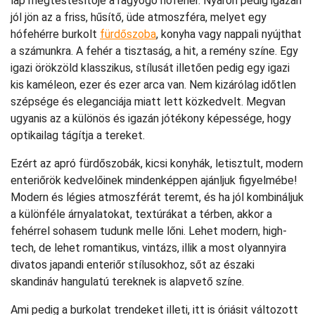
lap megtestesítője a ragyogó hófehér. Nyáron pedig igazán
jól jön az a friss, hűsítő, üde atmoszféra, melyet egy
hófehérre burkolt
fürdőszoba
, konyha vagy nappali nyújthat
a számunkra. A fehér a tisztaság, a hit, a remény színe. Egy
igazi örökzöld klasszikus, stílusát illetően pedig egy igazi
kis kaméleon, ezer és ezer arca van. Nem kizárólag időtlen
szépsége és eleganciája miatt lett közkedvelt. Megvan
ugyanis az a különös és igazán jótékony képessége, hogy
optikailag tágítja a tereket.
Ezért az apró fürdőszobák, kicsi konyhák, letisztult, modern
enteriőrök kedvelőinek mindenképpen ajánljuk figyelmébe!
Modern és légies atmoszférát teremt, és ha jól kombináljuk
a különféle árnyalatokat, textúrákat a térben, akkor a
fehérrel sohasem tudunk melle lőni. Lehet modern, high-
tech, de lehet romantikus, vintázs, illik a most olyannyira
divatos japandi enteriőr stílusokhoz, sőt az északi
skandináv hangulatú tereknek is alapvető színe.
Ami pedig a burkolat trendeket illeti, itt is óriásit változott