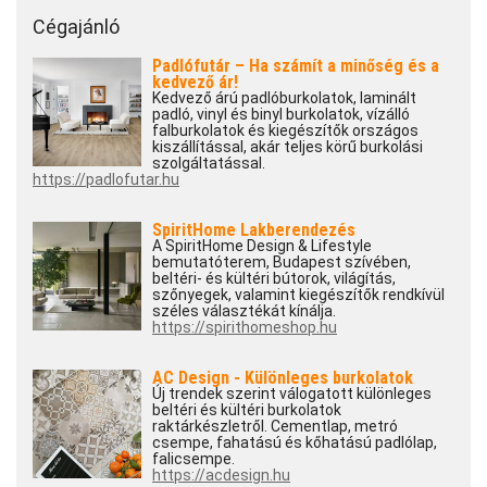
Cégajánló
Padlófutár – Ha számít a minőség és a
kedvező ár!
Kedvező árú padlóburkolatok, laminált
padló, vinyl és binyl burkolatok, vízálló
falburkolatok és kiegészítők országos
kiszállítással, akár teljes körű burkolási
szolgáltatással.
https://padlofutar.hu
SpiritHome Lakberendezés
A SpiritHome Design & Lifestyle
bemutatóterem, Budapest szívében,
beltéri- és kültéri bútorok, világítás,
szőnyegek, valamint kiegészítők rendkívül
széles választékát kínálja.
https://spirithomeshop.hu
AC Design - Különleges burkolatok
Új trendek szerint válogatott különleges
beltéri és kültéri burkolatok
raktárkészletről. Cementlap, metró
csempe, fahatású és kőhatású padlólap,
falicsempe.
https://acdesign.hu