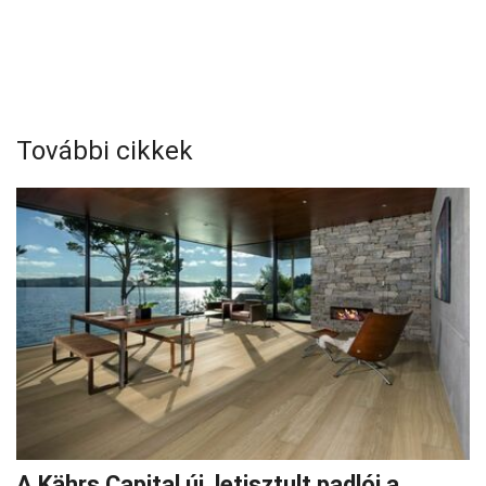
További cikkek
A Kährs Capital új, letisztult padlói a