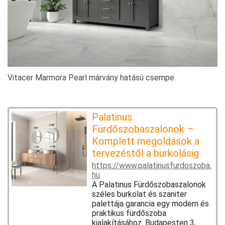
Vitacer Marmora Pearl márvány hatású csempe
Palatinus
Fürdőszobaszalonok –
Komplett megoldások a
tervezéstől a burkolásig
https://www.palatinusfurdoszoba.
hu
A Palatinus Fürdőszobaszalonok
széles burkolat és szaniter
palettája garancia egy modern és
praktikus fürdőszoba
kialakításához. Budapesten 3,