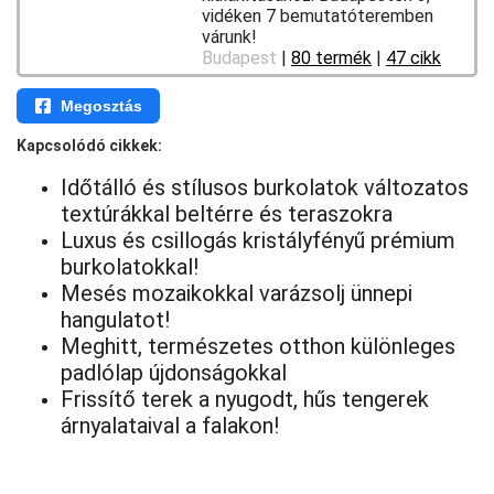
vidéken 7 bemutatóteremben
várunk!
Budapest
|
80 termék
|
47 cikk
Megosztás
Kapcsolódó cikkek:
Időtálló és stílusos burkolatok változatos
textúrákkal beltérre és teraszokra
Luxus és csillogás kristályfényű prémium
burkolatokkal!
Mesés mozaikokkal varázsolj ünnepi
hangulatot!
Meghitt, természetes otthon különleges
padlólap újdonságokkal
Frissítő terek a nyugodt, hűs tengerek
árnyalataival a falakon!