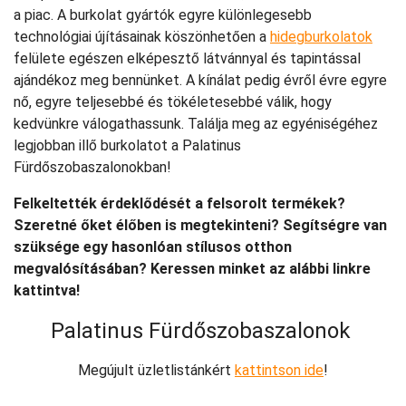
a piac. A burkolat gyártók egyre különlegesebb
technológiai újításainak köszönhetően a
hidegburkolatok
felülete egészen elképesztő látvánnyal és tapintással
ajándékoz meg bennünket. A kínálat pedig évről évre egyre
nő, egyre teljesebbé és tökéletesebbé válik, hogy
kedvünkre válogathassunk. Találja meg az egyéniségéhez
legjobban illő burkolatot a Palatinus
Fürdőszobaszalonokban!
Felkeltették érdeklődését a felsorolt termékek?
Szeretné őket élőben is megtekinteni? Segítségre van
szüksége egy hasonlóan stílusos otthon
megvalósításában? Keressen minket az alábbi linkre
kattintva!
Palatinus Fürdőszobaszalonok
Megújult üzletlistánkért
kattintson ide
!