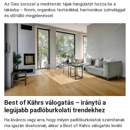
Az Oasi sorozat a mediterrán tájak hangulatát hozza be a
lakásba – finom, organikus textúrákkal, harmonikus színvilággal
és időtálló megjelenéssel.
Best of Kährs válogatás – iránytű a
legújabb padlóburkolati trendekhez
Ha kíváncsi vagy arra, hogy milyen padlóburkolatok számítanak
ma igazán divatosnak, akkor a Best of Kährs válogatás kiváló