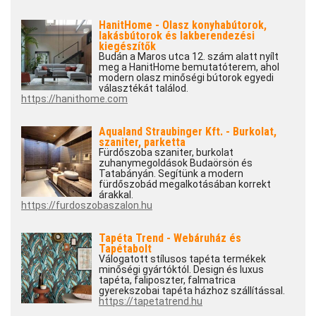
HanitHome - Olasz konyhabútorok,
lakásbútorok és lakberendezési
kiegészítők
Budán a Maros utca 12. szám alatt nyílt
meg a HanitHome bemutatóterem, ahol
modern olasz minőségi bútorok egyedi
választékát találod.
https://hanithome.com
Aqualand Straubinger Kft. - Burkolat,
szaniter, parketta
Fürdőszoba szaniter, burkolat
zuhanymegoldások Budaörsön és
Tatabányán. Segítünk a modern
fürdőszobád megalkotásában korrekt
árakkal.
https://furdoszobaszalon.hu
Tapéta Trend - Webáruház és
Tapétabolt
Válogatott stílusos tapéta termékek
minőségi gyártóktól. Design és luxus
tapéta, faliposzter, falmatrica
gyerekszobai tapéta házhoz szállítással.
https://tapetatrend.hu