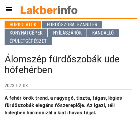
BURKOLATOK
FÜRDŐSZOBA, SZANITER
KONYHAI GÉPEK
NYÍLÁSZÁRÓK
KANDALLÓ
ÉPÜLETGÉPÉSZET
Álomszép fürdőszobák üde
hófehérben
2023. 02. 03.
A fehér örök trend, a ragyogó, tiszta, tágas, légies
fürdőszobák elegáns főszereplője. Az igazi, téli
hidegben harmonizál a kinti havas tájjal.