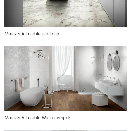
Marazzi Allmarble padlólap
Marazzi Allmarble Wall csempék