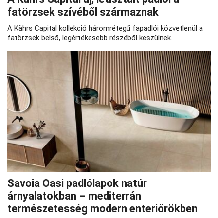
fatörzsek szívéből származnak
A Kährs Capital kollekció háromrétegű fapadlói közvetlenül a
fatörzsek belső, legértékesebb részéből készülnek.
Savoia Oasi padlólapok natúr
árnyalatokban – mediterrán
természetesség modern enteriőrökben