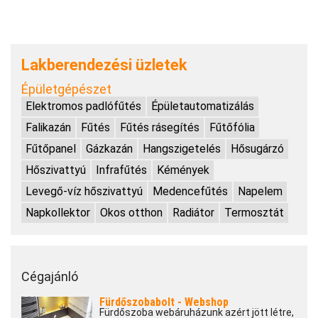
Lakberendezési üzletek
Épületgépészet
Elektromos padlófűtés
Épületautomatizálás
Falikazán
Fűtés
Fűtés rásegítés
Fűtőfólia
Fűtőpanel
Gázkazán
Hangszigetelés
Hősugárzó
Hőszivattyú
Infrafűtés
Kémények
Levegő-víz hőszivattyú
Medencefűtés
Napelem
Napkollektor
Okos otthon
Radiátor
Termosztát
Cégajánló
Fürdőszobabolt - Webshop
Fürdőszoba webáruházunk azért jött létre,