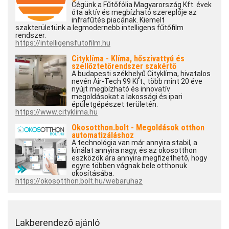
Cégünk a Fűtőfólia Magyarország Kft. évek
óta aktív és megbízható szereplője az
infrafűtés piacának. Kiemelt
szakterületünk a legmodernebb intelligens fűtőfilm
rendszer.
https://intelligensfutofilm.hu
Cityklíma - Klíma, hőszivattyú és
szellőztetőrendszer szakértő
A budapesti székhelyű Cityklíma, hivatalos
nevén Air-Tech 99 Kft., több mint 20 éve
nyújt megbízható és innovatív
megoldásokat a lakossági és ipari
épületgépészet területén.
https://www.cityklima.hu
Okosotthon.bolt - Megoldások otthon
automatizáláshoz
A technológia van már annyira stabil, a
kínálat annyira nagy, és az okosotthon
eszközök ára annyira megfizethető, hogy
egyre többen vágnak bele otthonuk
okosításába.
https://okosotthon.bolt.hu/webaruhaz
Lakberendező ajánló