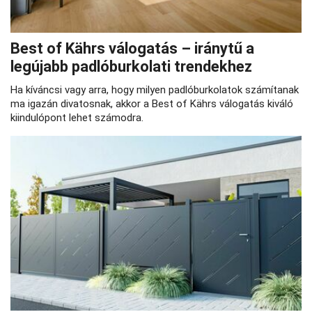
Best of Kährs válogatás – iránytű a
legújabb padlóburkolati trendekhez
Ha kíváncsi vagy arra, hogy milyen padlóburkolatok számítanak
ma igazán divatosnak, akkor a Best of Kährs válogatás kiváló
kiindulópont lehet számodra.