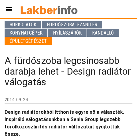
BURKOLATOK
FÜRDŐSZOBA, SZANITER
KONYHAI GÉPEK
NYÍLÁSZÁRÓK
KANDALLÓ
ÉPÜLETGÉPÉSZET
A fürdőszoba legcsinosabb
darabja lehet - Design radiátor
válogatás
2014. 09. 24.
Design radiátorokból itthon is egyre nő a választék.
Inspiráló válogatásunkban a Senia Group legszebb
törölközőszárítós radiátor változatait gyűjtöttük
össze.