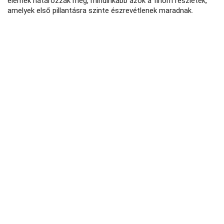
elemek határozzák meg, mindinkább azok a finom részletek,
amelyek első pillantásra szinte észrevétlenek maradnak.