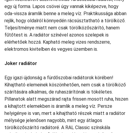
egy új forma. Lapos csövei úgy vannak kiképezve, hogy
oda-vissza áramlik benne a meleg víz. Praktikussága abban
rejlik, hogy oldalról könnyedén rácsúsztatható a törölköző.
Teljesítménye miatt nem csak törölközőszárító, hanem
fűtőtest is. A radiátor színével azonos szelepek is
elérhetőek hozzá. Kapható meleg vizes rendszerre,
elektromos kivitelben és vegyes üzemben is.
Joker radiátor
Egy igazi újdonság a fürdőszobai radiátorok körében!
Kihajtható elemeinek köszönhetően, nem csak a törölköző
szárítására alkalmas, de ruhaszárítónak is tökéletes.
Pillanatok alatt megszárad rajta frissen mosott ruha, hiszen
a kihajtott elemekben is áramlik a meleg víz. Persze
helyigénye is van, mert a kihajtható részek miatt a radiátor
mélysége jelenősen nagyobb, mint egy átlagos
törölközőszárító radiátoré. A RAL Classic színskála