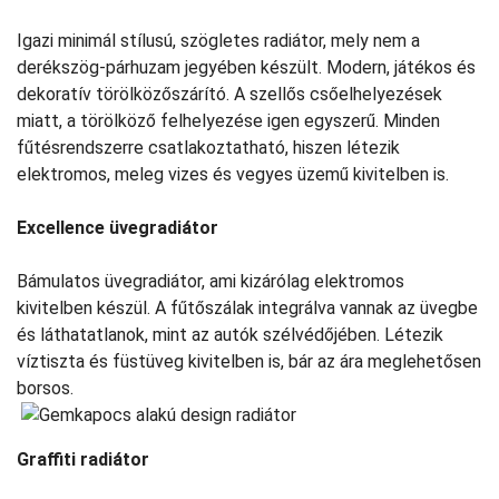
Igazi minimál stílusú, szögletes radiátor, mely nem a
derékszög-párhuzam jegyében készült. Modern, játékos és
dekoratív törölközőszárító. A szellős csőelhelyezések
miatt, a törölköző felhelyezése igen egyszerű. Minden
fűtésrendszerre csatlakoztatható, hiszen létezik
elektromos, meleg vizes és vegyes üzemű kivitelben is.
Excellence üvegradiátor
Bámulatos üvegradiátor, ami kizárólag elektromos
kivitelben készül. A fűtőszálak integrálva vannak az üvegbe
és láthatatlanok, mint az autók szélvédőjében. Létezik
víztiszta és füstüveg kivitelben is, bár az ára meglehetősen
borsos.
Graffiti radiátor