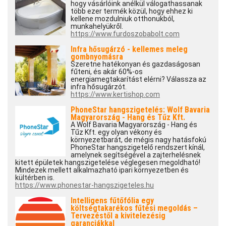
hogy vásárlóink anélkül válogathassanak
több ezer termék közül, hogy ehhez ki
kellene mozdulniuk otthonukból,
munkahelyükről.
https://www.furdoszobabolt.com
Infra hősugárzó - kellemes meleg
gombnyomásra
Szeretne hatékonyan és gazdaságosan
fűteni, és akár 60%-os
energiamegtakarítást elérni? Válassza az
infra hősugárzót.
https://www.kertishop.com
PhoneStar hangszigetelés: Wolf Bavaria
Magyarország - Hang és Tűz Kft.
A Wolf Bavaria Magyarország - Hang és
Tűz Kft. egy olyan vékony és
környezetbarát, de mégis nagy hatásfokú
PhoneStar hangszigetelő rendszert kínál,
amelynek segítségével a zajterhelésnek
kitett épületek hangszigetelése véglegesen megoldható!
Mindezek mellett alkalmazható ipari környezetben és
kültérben is.
https://www.phonestar-hangszigeteles.hu
Intelligens fűtőfólia egy
költségtakarékos fűtési megoldás –
Tervezéstől a kivitelezésig
garanciákkal