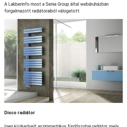
A Lakberinfo most a Senia Group által webáruházban
forgalmazott radiátoraiból válogatott:
Disco radiátor
Igen közkedvelt aszimmetrikus fürdőszobai radiátor, mely