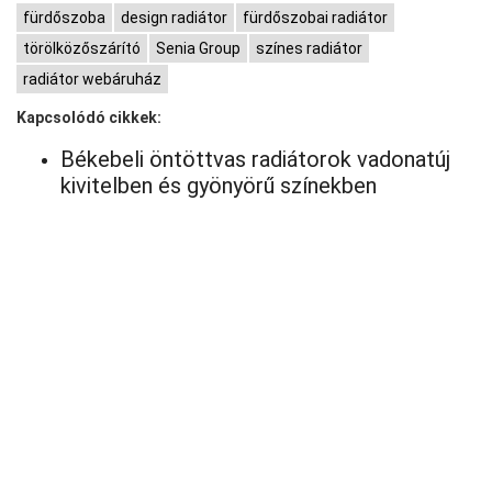
fürdőszoba
design radiátor
fürdőszobai radiátor
törölközőszárító
Senia Group
színes radiátor
radiátor webáruház
Kapcsolódó cikkek:
Békebeli öntöttvas radiátorok vadonatúj
kivitelben és gyönyörű színekben