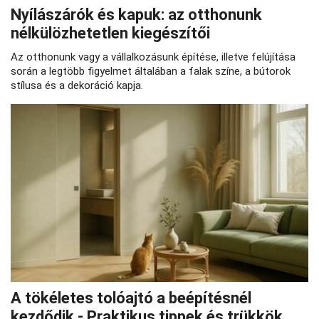
Nyílászárók és kapuk: az otthonunk
nélkülözhetetlen kiegészítői
Az otthonunk vagy a vállalkozásunk építése, illetve felújítása
során a legtöbb figyelmet általában a falak színe, a bútorok
stílusa és a dekoráció kapja.
A tökéletes tolóajtó a beépítésnél
kezdődik - Praktikus tippek és trükkök