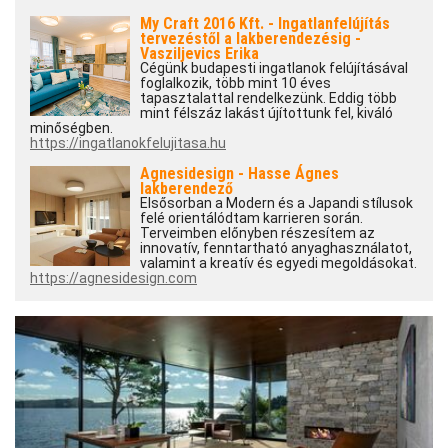
My Craft 2016 Kft. - Ingatlanfelújítás
tervezéstől a lakberendezésig -
Vasziljevics Erika
Cégünk budapesti ingatlanok felújításával
foglalkozik, több mint 10 éves
tapasztalattal rendelkezünk. Eddig több
mint félszáz lakást újítottunk fel, kiváló
minőségben.
https://ingatlanokfelujitasa.hu
Agnesidesign - Hasse Ágnes
lakberendező
Elsősorban a Modern és a Japandi stílusok
felé orientálódtam karrieren során.
Terveimben előnyben részesítem az
innovatív, fenntartható anyaghasználatot,
valamint a kreatív és egyedi megoldásokat.
https://agnesidesign.com