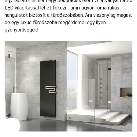
egy radiátor és nem egy dekorációs elem. A látványár hátsó
LED világítással lehet fokozni, ami nagyon romantikus
hangulatot biztosít a fürdőszobában. Ára viszonylag magas,
de egy luxus fürdőszoba megérdemel egy ilyen
gyönyörűséget!