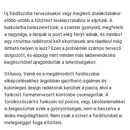
Új fürdőszoba tervezésekor vagy meglévő átalakításakor
előbb-utóbb a fűtőtest kiválasztásához is eljutunk. A
burkolatba beleszerettünk, a szaniter gyönyörű, megfelelő
a nagysága, a lámpák is pont elég fényt adnak, és mindezt
egy otromba radiátorral kell elrontanunk ami ráadásul még
látható helyen is lesz? Ezen a problémán számos tervező
dolgozott, és éppúgy mint minden más lakberendezési
kiegészítőnél újragondolták a lehetőségeket.
Stílusos, trendi és a megálmodott fürdőszobai
elképzelésekhez legjobban igazítható izgalmas és
különleges design radiátorok kerültek a piacra, ahol a
funkciót formatervezett köntösbe csomagolták. A
törölközőszárító funkción túl polcos, vagy tárolóelemekkel
is kiegészültek ezek a gyönyörűségek, nem is beszélve a
ledes megvilágításról. Nem csak a szívet a fürdőszobát is
melegséggel fogja eltölteni...