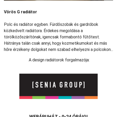
Vörös G radiátor
Polc és radiátor egyben. Fürdőszobák és gardróbok
közkedvelt radiátora. Érdekes megoldása a
törölközőszárítónak, igencsak formabontó fűtőtest.
Hátránya talán csak annyi, hogy kozmetikumokat és más
hőre érzékeny dolgokat nem szabad elhelyezni a polcokon...
A design radiátorok forgalmazója:
WEBÁRUHÁZ - 0-24 ÓRÁIG!