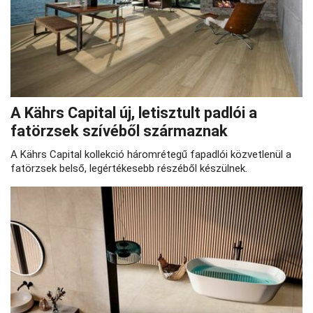
A Kährs Capital új, letisztult padlói a
fatörzsek szívéből származnak
A Kährs Capital kollekció háromrétegű fapadlói közvetlenül a
fatörzsek belső, legértékesebb részéből készülnek.