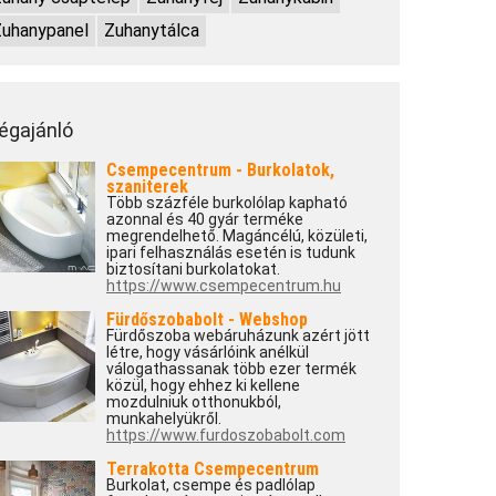
uhanypanel
Zuhanytálca
égajánló
Csempecentrum - Burkolatok,
szaniterek
Több százféle burkolólap kapható
azonnal és 40 gyár terméke
megrendelhető. Magáncélú, közületi,
ipari felhasználás esetén is tudunk
biztosítani burkolatokat.
https://www.csempecentrum.hu
Fürdőszobabolt - Webshop
Fürdőszoba webáruházunk azért jött
létre, hogy vásárlóink anélkül
válogathassanak több ezer termék
közül, hogy ehhez ki kellene
mozdulniuk otthonukból,
munkahelyükről.
https://www.furdoszobabolt.com
Terrakotta Csempecentrum
Burkolat, csempe és padlólap