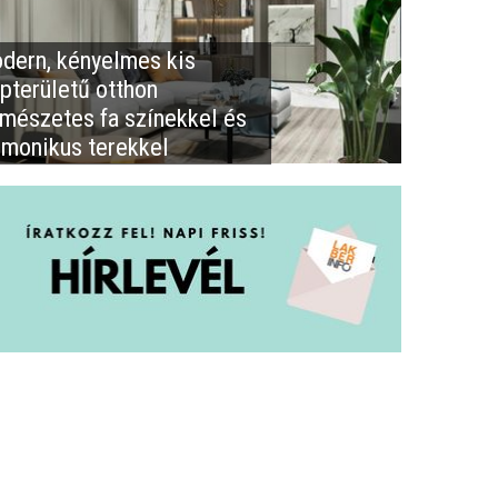
dern, kényelmes kis
apterületű otthon
rmészetes fa színekkel és
rmonikus terekkel