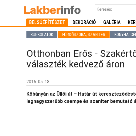
BELSŐÉPÍTÉSZET
DEKORÁCIÓ
GALÉRIA
KER
BURKOLATOK
FÜRDŐSZOBA, SZANITER
KONYHAI GÉ
Otthonban Erős - Szakértő
választék kedvező áron
2016. 05. 18.
Kőbányán az Üllői út – Határ út kereszteződéstő
legnagyszerűbb csempe és szaniter bemutató ár