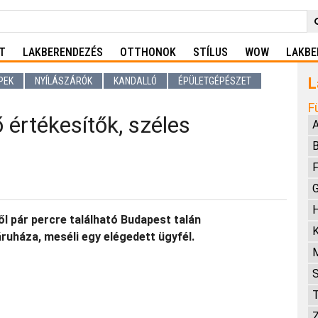
T
LAKBERENDEZÉS
OTTHONOK
STÍLUS
WOW
LAKBE
L
PEK
NYÍLÁSZÁRÓK
KANDALLÓ
ÉPÜLETGÉPÉSZET
F
 értékesítők, széles
A
B
F
G
H
l pár percre található Budapest talán
K
uháza, meséli egy elégedett ügyfél.
S
T
Z