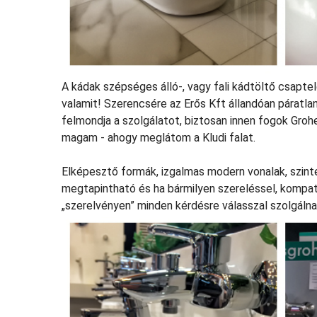
A kádak szépséges álló-, vagy fali kádtöltő csaptel
valamit! Szerencsére az Erős Kft állandóan páratla
felmondja a szolgálatot, biztosan innen fogok Gr
magam - ahogy meglátom a Kludi falat.
Elképesztő formák, izgalmas modern vonalak, szinte
megtapintható és ha bármilyen szereléssel, kompati
„szerelvényen” minden kérdésre válasszal szolgálnak