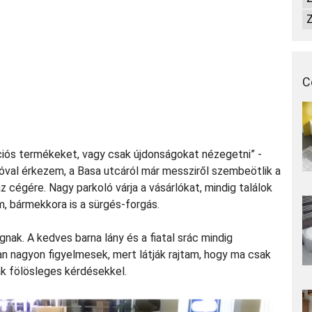
Z
C
kciós termékeket, vagy csak újdonságokat nézegetni” -
óval érkezem, a Basa utcáról már messziről szembeötlik a
áz cégére. Nagy parkoló várja a vásárlókat, mindig találok
, bármekkora is a sürgés-forgás.
ak. A kedves barna lány és a fiatal srác mindig
n nagyon figyelmesek, mert látják rajtam, hogy ma csak
ak fölösleges kérdésekkel.