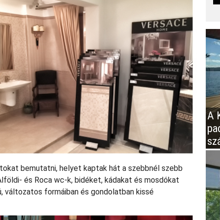
A K
pa
sz
tokat bemutatni, helyet kaptak hát a szebbnél szebb
, Alföldi- és Roca wc-k, bidéket, kádakat és mosdókat
, változatos formáiban és gondolatban kissé