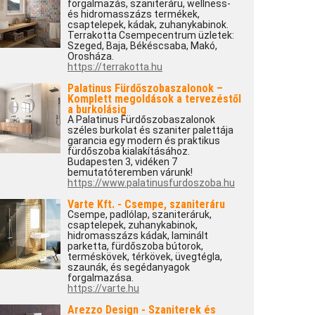
forgalmazás, szaniteráru, wellness-
és hidromasszázs termékek,
csaptelepek, kádak, zuhanykabinok.
Terrakotta Csempecentrum üzletek:
Szeged, Baja, Békéscsaba, Makó,
Orosháza.
https://terrakotta.hu
Palatinus Fürdőszobaszalonok –
Komplett megoldások a tervezéstől
a burkolásig
A Palatinus Fürdőszobaszalonok
széles burkolat és szaniter palettája
garancia egy modern és praktikus
fürdőszoba kialakításához.
Budapesten 3, vidéken 7
bemutatóteremben várunk!
https://www.palatinusfurdoszoba.hu
Varte Kft. - Csempe, szaniteráru
Csempe, padlólap, szaniteráruk,
csaptelepek, zuhanykabinok,
hidromasszázs kádak, laminált
parketta, fürdőszoba bútorok,
terméskövek, térkövek, üvegtégla,
szaunák, és segédanyagok
forgalmazása.
https://varte.hu
Arezzo Design - Szaniterek és