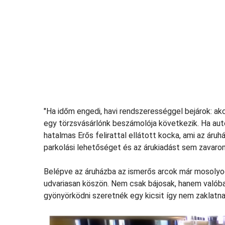
"Ha időm engedi, havi rendszerességgel bejárok: a
egy törzsvásárlónk beszámolója következik. Ha aut
hatalmas Erős felirattal ellátott kocka, ami az áruh
parkolási lehetőséget és az árukiadást sem zavarom
Belépve az áruházba az ismerős arcok már mosolyogn
udvariasan köszön. Nem csak bájosak, hanem valóba
gyönyörködni szeretnék egy kicsit így nem zaklatn