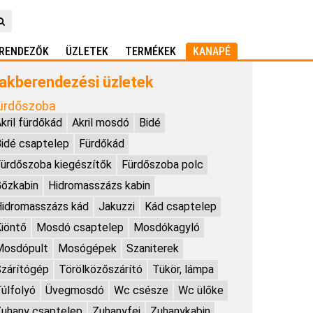
RENDEZŐK
ÜZLETEK
TERMÉKEK
KANAPÉ
akberendezési üzletek
ürdőszoba
kril fürdőkád
Akril mosdó
Bidé
idé csaptelep
Fürdőkád
ürdőszoba kiegészítők
Fürdőszoba polc
őzkabin
Hidromasszázs kabin
idromasszázs kád
Jakuzzi
Kád csaptelep
iöntő
Mosdó csaptelep
Mosdókagyló
Mosdópult
Mosógépek
Szaniterek
zárítógép
Törölközőszárító
Tükör, lámpa
úlfolyó
Üvegmosdó
Wc csésze
Wc ülőke
uhany csaptelep
Zuhanyfej
Zuhanykabin