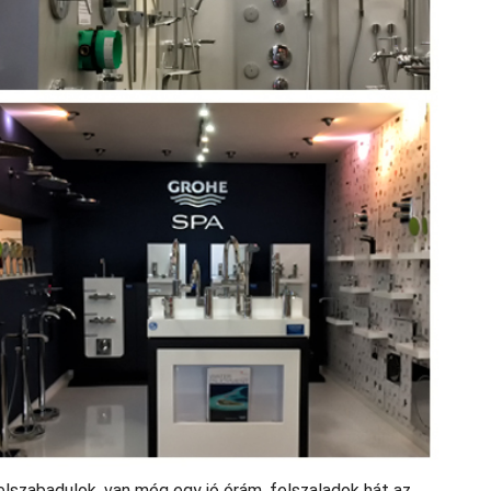
 elszabadulok, van még egy jó órám, felszaladok hát az