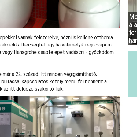
Mo
al
te
epekkel vannak felszerelve, nézni is kellene otthonra
ha
n akciókkal kecsegtet, így ha valamelyik régi csapom
ohe vagy Hansgrohe csaptelepet vadászni - győzködöm
 már a 22. század. Itt minden végigsimítható,
bilitással kapcsolatos kétely merül fel bennem: a
 az itt dolgozó szakértő fiúk.