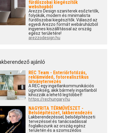
fürdőszobai kiegészítők
webshopból
Arezzo Design szaniterek esőztetők,
folyókák, modern és minimalista
fürdőszobai kiegészítők. Válaszd az
egyedi Arezzo formát webáruházból
ingyenes kiszállítással az ország
egész területére!
arezzodesign.hu
akberendező ajánló
REC Team - Enteriőrfotózás,
reklámvideó, fotorealisztikus
látványtervezés
A REC egy ingatlankommunikációs
ügynökség, akik bármely ingatlanból
kihozzák a lehető legtöbbet!
https://rechungary.hu
NAGYRITA TÉRMŰVÉSZET -
Belsőépítészet, lakberendezés
Lakberendezéssel, belsőépítészeti
tervezéssel és tanácsadással
foglalkozunk az ország egész
területén és a szomszédos