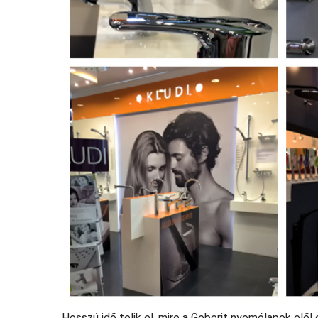
Hosszú idő telik el, mire a Geberit nyomólapok elől