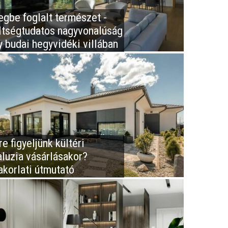
egbe foglalt természet -
ltségtudatos nagyvonalúság
y budai hegyvidéki villában
e figyeljünk kültéri
aluzia vásárlásakor?
akorlati útmutató