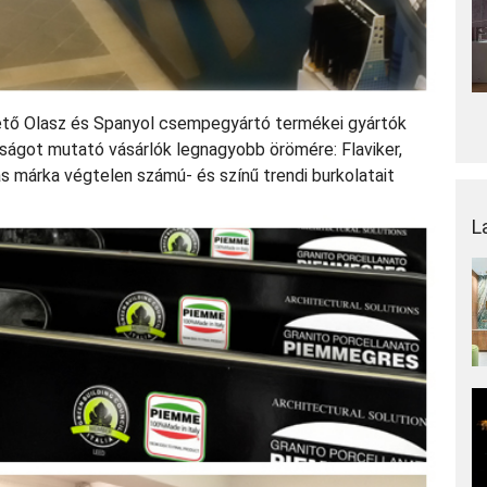
tő Olasz és Spanyol csempegyártó termékei gyártók
yságot mutató vásárlók legnagyobb örömére: Flaviker,
s márka végtelen számú- és színű trendi burkolatait
L