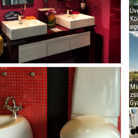
Üv
Kö
eg
Mir
zs
Gy