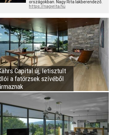
országokban. Nagy Rita lakberendező.
https://nagyrita.hu
ährs Capital új, letisztult
dlói a fatörzsek szívéből
ármaznak