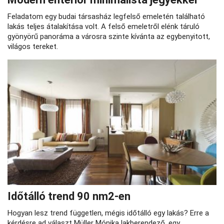
Feladatom egy budai társasház legfelső emeletén található
lakás teljes átalakítása volt. A felső emeletről elénk táruló
gyönyörű panoráma a városra szinte kívánta az egybenyitott,
világos tereket.
Időtálló trend 90 nm2-en
Hogyan lesz trend független, mégis időtálló egy lakás? Erre a
kérdésre ad választ Müller Mónika lakberendező, egy