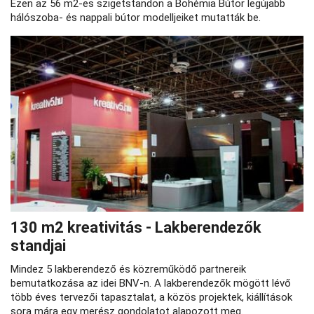
Ezen az 56 m2-es szigetstandon a Bohémia Bútor legújabb
hálószoba- és nappali bútor modelljeiket mutatták be.
130 m2 kreativitás - Lakberendezők
standjai
Mindez 5 lakberendező és közreműködő partnereik
bemutatkozása az idei BNV-n. A lakberendezők mögött lévő
több éves tervezői tapasztalat, a közös projektek, kiállítások
sora mára egy merész gondolatot alapozott meg.