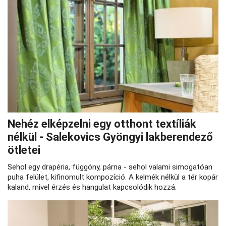
Nehéz elképzelni egy otthont textíliák
nélkül - Salekovics Gyöngyi lakberendező
ötletei
Sehol egy drapéria, függöny, párna - sehol valami simogatóan
puha felület, kifinomult kompozíció. A kelmék nélkül a tér kopár
kaland, mivel érzés és hangulat kapcsolódik hozzá.