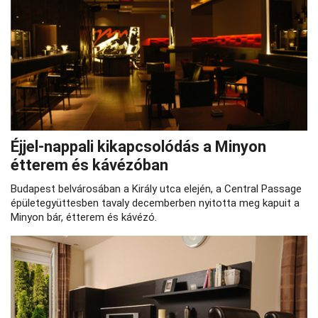
Éjjel-nappali kikapcsolódás a Minyon
étterem és kávézóban
Budapest belvárosában a Király utca elején, a Central Passage
épületegyüttesben tavaly decemberben nyitotta meg kapuit a
Minyon bár, étterem és kávézó.