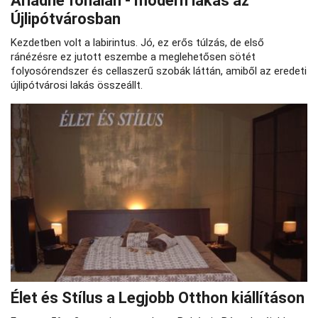
Ariadné fonalán - modern lakás az
Újlipótvárosban
Kezdetben volt a labirintus. Jó, ez erős túlzás, de első
ránézésre ez jutott eszembe a meglehetősen sötét
folyosórendszer és cellaszerű szobák láttán, amiből az eredeti
újlipótvárosi lakás összeállt.
Élet és Stílus a Legjobb Otthon kiállításon