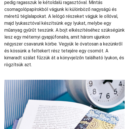
pedig ragasszuk le kétoldalú ragasztóval. Mintás
csomagolópapírokból vágjunk ki különböző nagyságú és
méretű téglalapokat. A lelógó részeket vágjuk le ollóval,
majd lyukasztóval készítsünk egy lyukat, melybe egy
műanyag gyűrűt teszünk. A bojt elkészítéséhez szükségünk
lesz egy méternyi gyapjúfonalra, amit három ujjunkon
négyszer csavarunk körbe. Vegyük le óvatosan a kezünkről
és kössünk a feltekert rész tetejére egy csomót. A
kimaradt szálat fűzzük át a könyvjelzőn található lyukon, és
rögzítsük azt.