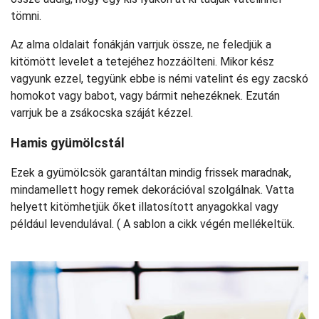
tömni.
Az alma oldalait fonákján varrjuk össze, ne feledjük a
kitömött levelet a tetejéhez hozzáölteni. Mikor kész
vagyunk ezzel, tegyünk ebbe is némi vatelint és egy zacskó
homokot vagy babot, vagy bármit nehezéknek. Ezután
varrjuk be a zsákocska száját kézzel.
Hamis gyümölcstál
Ezek a gyümölcsök garantáltan mindig frissek maradnak,
mindamellett hogy remek dekorációval szolgálnak. Vatta
helyett kitömhetjük őket illatosított anyagokkal vagy
például levendulával. ( A sablon a cikk végén mellékeltük.