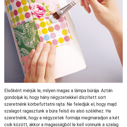
Elsőként mérjük le, milyen magas a lámpa búrája. Aztán
gondoljuk ki, hogy hány négyzetekkel díszített sort
szeretnénk körbefuttatni rajta. Ne feledjük el, hogy majd
szalagot ragasztunk a búra felső és alsó széléhez. Ha
szeretnénk, hogy a négyzetek formája megmaradjon a két
csík között, akkor a magasságból le kell vonnunk a szalag