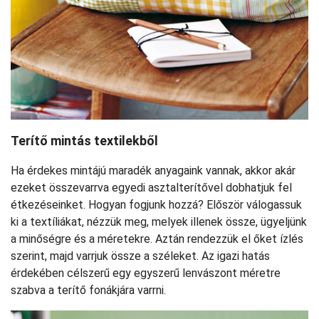
Terítő mintás textilekből
Ha érdekes mintájú maradék anyagaink vannak, akkor akár
ezeket összevarrva egyedi asztalterítővel dobhatjuk fel
étkezéseinket. Hogyan fogjunk hozzá? Először válogassuk
ki a textíliákat, nézzük meg, melyek illenek össze, ügyeljünk
a minőségre és a méretekre. Aztán rendezzük el őket ízlés
szerint, majd varrjuk össze a széleket. Az igazi hatás
érdekében célszerű egy egyszerű lenvászont méretre
szabva a terítő fonákjára varrni.