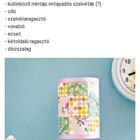
- különböző mintájú öntapadós szalvéták (?)
- olló
- szalvétaragasztó
- vonalzó
- ecset
- kétoldalú ragasztó
- díszszalag