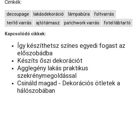
Cimkék:
decoupage
lakásdekoráció
lámpabúra
foltvarrás
terítő varrás
ajtótámasz
patchwork varrás
fotel lábtartó
Kapcsolódó cikkek:
Így készíthetsz színes egyedi fogast az
előszobádba
Készíts őszi dekorációt
Agglegény lakás praktikus
szekrénymegoldással
Csináld magad - Dekorációs ötletek a
hálószobában