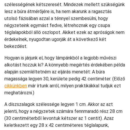
szélességének kétszeresét. Mindezek mellett szükségünk
lesz a búra átmérőjére is, ha nem akarunk a ragasztás
utolsó fázisában azzal a ténnyel szembesülni, hogy
négyzeteink egymást fedve, létrehoznak egy csupa
téglalapokból álló oszlopot. Akiket ezek az apróságok nem
érdekelnek, nyugodtan ugorják át a következő két
bekezdést.
Hogyan is járjunk el, hogy lámpánkból a legjobb művészi
alkotást hozzuk ki? A könnyebb megértés érdekében példa
alapján szemléltetném az eljárás menetét: A búra
magassága legyen 30, kerülete pedig 42 centiméter. (Előző
cikkünkben
már írtunk arról, milyen praktikákkal tudjuk ezt
meghatározni.)
A díszszalagok szélessége legyen 1 cm. Akkor az azt
jelenti, hogy a négyzetek számára fennmaradó rész 28 cm
(30 centiméterből levontuk kétszer az 1 centit). Azaz
keletkezett egy 28 x 42 centiméteres téglalapunk,