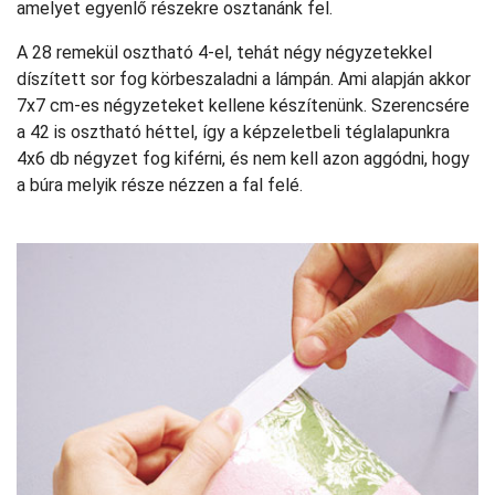
amelyet egyenlő részekre osztanánk fel.
A 28 remekül osztható 4-el, tehát négy négyzetekkel
díszített sor fog körbeszaladni a lámpán. Ami alapján akkor
7x7 cm-es négyzeteket kellene készítenünk. Szerencsére
a 42 is osztható héttel, így a képzeletbeli téglalapunkra
4x6 db négyzet fog kiférni, és nem kell azon aggódni, hogy
a búra melyik része nézzen a fal felé.