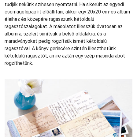
tudják nekünk színesen nyomtatni. Ha sikerült az egyedi
csomagolópapírt előállítani, akkor egy 20x20 cm-es album
éleihez és közepére ragasszunk kétoldalú
ragasztószalagokat. A másolatot illesszük óvatosan az
albumra, széleit simítsuk a belső oldalakra, és a
maradványokat pedig rögzítsük ismét kétoldalú
ragasztóval. A könyv gerincére szintén illeszthetünk
kétoldalú ragasztót, amire aztán egy szép masnidarabot
rögzíthetünk.