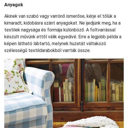
Anyagok
Akinek van szabó vagy varrónő ismerőse, kérje el tőlük a
kimaradt, kidobásra szánt anyagokat. Ne ijedjünk meg, ha a
textilek nagysága és formája különböző. A foltvarrással
készült művünk ettől válik egyedivé. Erre a legjobb példa a
képen látható lábtartó, melynek huzatát váltakozó
szélességű textildarabokból varrták össze.