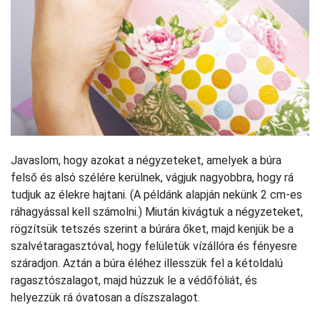
Javaslom, hogy azokat a négyzeteket, amelyek a búra
felső és alsó szélére kerülnek, vágjuk nagyobbra, hogy rá
tudjuk az élekre hajtani. (A példánk alapján nekünk 2 cm-es
ráhagyással kell számolni.) Miután kivágtuk a négyzeteket,
rögzítsük tetszés szerint a búrára őket, majd kenjük be a
szalvétaragasztóval, hogy felületük vízállóra és fényesre
száradjon. Aztán a búra éléhez illesszük fel a kétoldalú
ragasztószalagot, majd húzzuk le a védőfóliát, és
helyezzük rá óvatosan a díszszalagot.