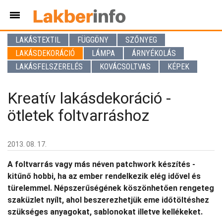
LAKÁSTEXTIL
FÜGGÖNY
SZŐNYEG
LAKÁSDEKORÁCIÓ
LÁMPA
ÁRNYÉKOLÁS
LAKÁSFELSZERELÉS
KOVÁCSOLTVAS
KÉPEK
Kreatív lakásdekoráció -
ötletek foltvarráshoz
2013. 08. 17.
A foltvarrás vagy más néven patchwork készítés -
kitűnő hobbi, ha az ember rendelkezik elég idővel és
türelemmel. Népszerűségének köszönhetően rengeteg
szaküzlet nyílt, ahol beszerezhetjük eme időtöltéshez
szükséges anyagokat, sablonokat illetve kellékeket.