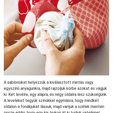
A sablonokat helyezzük a kiválasztott mintás vagy
egyszínű anyagunkra, majd rajzoljuk körbe azokat és vágjuk
ki. Két levélre, egy alapra, és négy oldalra lesz szükségünk.
A leveleket tegyük színükkel egymásra, hogy mindkét
oldalon a fonákjukat lássuk, majd varrjuk a szélek mentén
össze addig, hogy egy kis lyukon át ki tudjuk vatelinnel