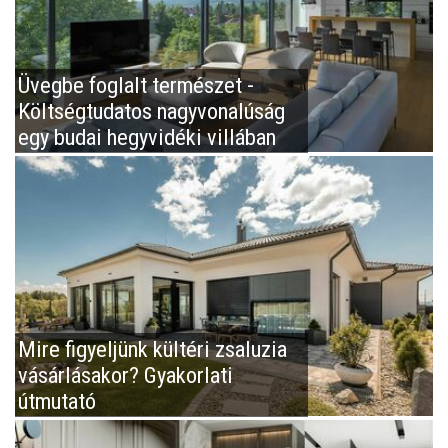
Üvegbe foglalt természet -
Költségtudatos nagyvonalúság
egy budai hegyvidéki villában
Mire figyeljünk kültéri zsaluzia
vásárlásakor? Gyakorlati
útmutató