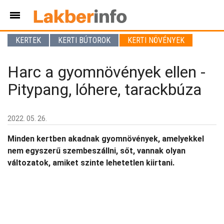
KERTEK
KERTI BÚTOROK
KERTI NÖVÉNYEK
Harc a gyomnövények ellen -
Pitypang, lóhere, tarackbúza
2022. 05. 26.
Minden kertben akadnak gyomnövények, amelyekkel
nem egyszerű szembeszállni, sőt, vannak olyan
változatok, amiket szinte lehetetlen kiirtani.