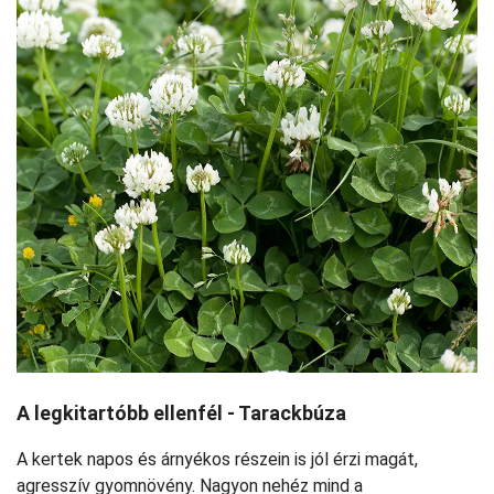
A legkitartóbb ellenfél - Tarackbúza
A kertek napos és árnyékos részein is jól érzi magát,
agresszív gyomnövény. Nagyon nehéz mind a