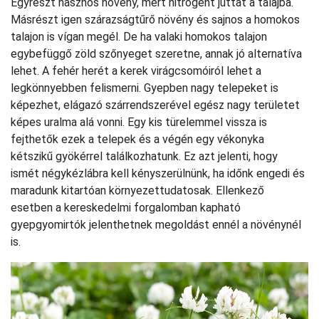
Egyrészt hasznos növény, mert nitrogént juttat a talajba.
Másrészt igen szárazságtűrő növény és sajnos a homokos
talajon is vígan megél. De ha valaki homokos talajon
egybefüggő zöld szőnyeget szeretne, annak jó alternatíva
lehet. A fehér herét a kerek virágcsomóiról lehet a
legkönnyebben felismerni. Gyepben nagy telepeket is
képezhet, elágazó szárrendszerével egész nagy területet
képes uralma alá vonni. Egy kis türelemmel vissza is
fejthetők ezek a telepek és a végén egy vékonyka
kétszikű gyökérrel találkozhatunk. Ez azt jelenti, hogy
ismét négykézlábra kell kényszerülnünk, ha időnk engedi és
maradunk kitartóan környezettudatosak. Ellenkező
esetben a kereskedelmi forgalomban kapható
gyepgyomirtók jelenthetnek megoldást ennél a növénynél
is.