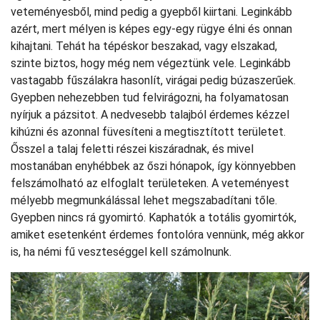
veteményesből, mind pedig a gyepből kiirtani. Leginkább
azért, mert mélyen is képes egy-egy rügye élni és onnan
kihajtani. Tehát ha tépéskor beszakad, vagy elszakad,
szinte biztos, hogy még nem végeztünk vele. Leginkább
vastagabb fűszálakra hasonlít, virágai pedig búzaszerűek.
Gyepben nehezebben tud felvirágozni, ha folyamatosan
nyírjuk a pázsitot. A nedvesebb talajból érdemes kézzel
kihúzni és azonnal füvesíteni a megtisztított területet.
Ősszel a talaj feletti részei kiszáradnak, és mivel
mostanában enyhébbek az őszi hónapok, így könnyebben
felszámolható az elfoglalt területeken. A veteményest
mélyebb megmunkálással lehet megszabadítani tőle.
Gyepben nincs rá gyomirtó. Kaphatók a totális gyomirtók,
amiket esetenként érdemes fontolóra vennünk, még akkor
is, ha némi fű veszteséggel kell számolnunk.