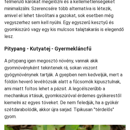
felmerülő károkat megelőzni és a kellemetlenségeket
minimalizálni. Szerencsére több alternatíva is létezik,
amivel el lehet távolítani a gazokat, sok esetben még
vegyszerhez sem kell nyúlni. Egy egyszerű kesztyű és
gyomkiszúró vagy egy kis mulcsos talajtakarás is elegendő
lesz.
Pitypang - Kutyatej - Gyermekláncfű
A pitypang igen megosztó növény, vannak akik
gyomnövényként tekintenek rá, sokan viszont
gyógynövénynek tartják. A gyepben nem kedveljük, mert a
földön heverő levélrózsák alatt a fűcsomók kipusztulnak,
ami miatt foltos lehet a pázsit. A legcélszerűbb a
mechanikus irtásuk, gyomkiszúróval érdemes gyökerestől
kiemelni az egyes töveket. De nem feledjük, ha a gyökér
szétdarabolódik, akkor újra sarjad. Tipikusan "térdelős"
gyom.