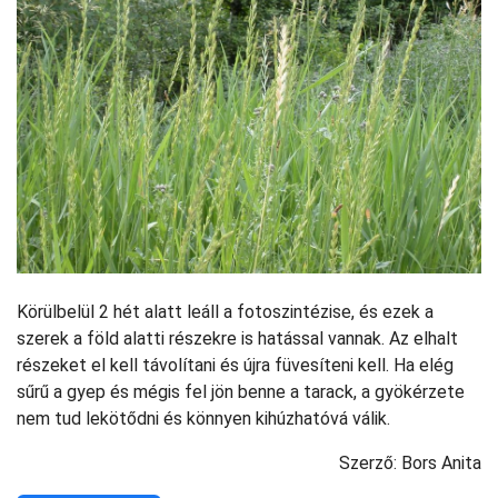
Körülbelül 2 hét alatt leáll a fotoszintézise, és ezek a
szerek a föld alatti részekre is hatással vannak. Az elhalt
részeket el kell távolítani és újra füvesíteni kell. Ha elég
sűrű a gyep és mégis fel jön benne a tarack, a gyökérzete
nem tud lekötődni és könnyen kihúzhatóvá válik.
Szerző: Bors Anita