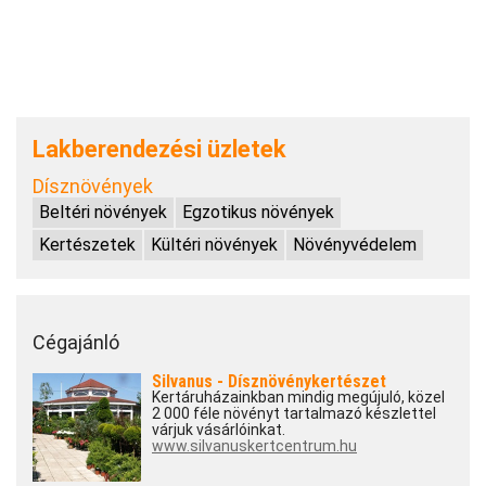
Lakberendezési üzletek
Dísznövények
Beltéri növények
Egzotikus növények
Kertészetek
Kültéri növények
Növényvédelem
Cégajánló
Silvanus - Dísznövénykertészet
Kertáruházainkban mindig megújuló, közel
2 000 féle növényt tartalmazó készlettel
várjuk vásárlóinkat.
www.silvanuskertcentrum.hu