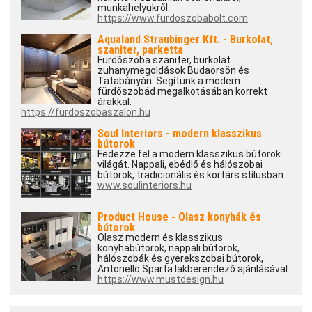
munkahelyükről.
https://www.furdoszobabolt.com
Aqualand Straubinger Kft. - Burkolat,
szaniter, parketta
Fürdőszoba szaniter, burkolat
zuhanymegoldások Budaörsön és
Tatabányán. Segítünk a modern
fürdőszobád megalkotásában korrekt
árakkal.
https://furdoszobaszalon.hu
Soul Interiors - modern klasszikus
bútorok
Fedezze fel a modern klasszikus bútorok
világát. Nappali, ebédlő és hálószobai
bútorok, tradicionális és kortárs stílusban.
www.soulinteriors.hu
Product House - Olasz konyhák és
bútorok
Olasz modern és klasszikus
konyhabútorok, nappali bútorok,
hálószobák és gyerekszobai bútorok,
Antonello Sparta lakberendező ajánlásával.
https://www.mustdesign.hu