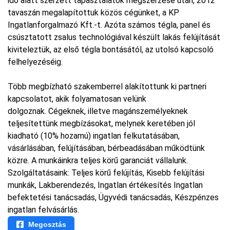
idő alatt szerzett tapasztalatok megszerzése után, 2012
tavaszán megalapítottuk közös cégünket, a KP
Ingatlanforgalmazó Kft.-t. Azóta számos tégla, panel és
csúsztatott zsalus technológiával készült lakás felújítását
kiviteleztük, az első tégla bontásától, az utolsó kapcsoló
felhelyezéséig.
Több megbízható szakemberrel alakítottunk ki partneri
kapcsolatot, akik folyamatosan velünk
dolgoznak. Cégeknek, illetve magánszemélyeknek
teljesítettünk megbízásokat, melynek keretében jól
kiadható (10% hozamú) ingatlan felkutatásában,
vásárlásában, felújításában, bérbeadásában működtünk
közre. A munkáinkra teljes körű garanciát vállalunk.
Szolgáltatásaink: Teljes körű felújítás, Kisebb felújítási
munkák, Lakberendezés, Ingatlan értékesítés Ingatlan
befektetési tanácsadás, Ügyvédi tanácsadás, Készpénzes
ingatlan felvásárlás.
Megosztás