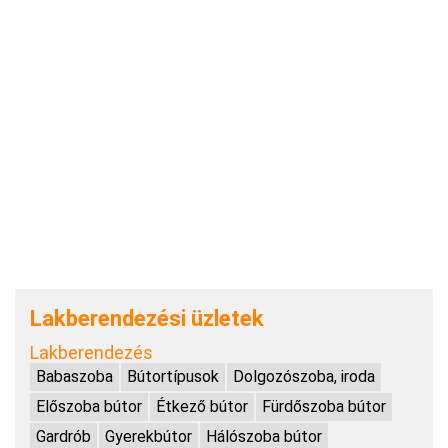
Lakberendezési üzletek
Lakberendezés
Babaszoba
Bútortípusok
Dolgozószoba, iroda
Előszoba bútor
Étkező bútor
Fürdőszoba bútor
Gardrób
Gyerekbútor
Hálószoba bútor