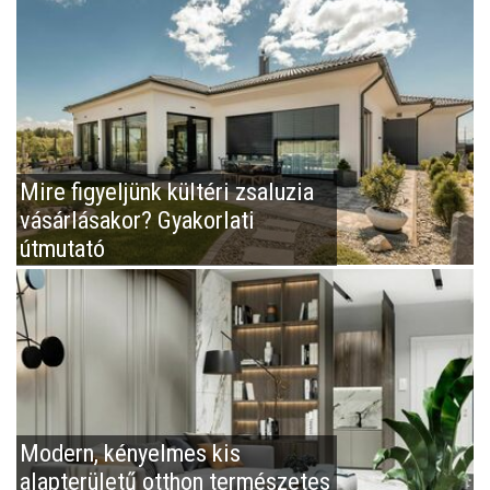
Mire figyeljünk kültéri zsaluzia
vásárlásakor? Gyakorlati
útmutató
Modern, kényelmes kis
alapterületű otthon természetes