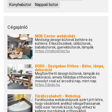
Konyhabútor
Nappali bútor
Cégajánló
MOB Center webáruház
Minőségi design bútorok beltérre és
kültérre. Étkezőszékek, ülőbútorok,
bababútorok, gyerekbútorok, lámpák.
https://mobcenter.hu
DODO - Designban Otthon - Bútor, lámpa,
dekoráció
Megfizethető design bútorok, lámpák és
dekoráció, amely feldobja otthonod és
mosolyt csal az arcodra nap, mint nap.
https://dodo.hu
Fürdőszobabolt - Webshop
Fürdőszoba webáruházunk azért jött létre,
hogy vásárlóink anélkül válogathassanak
több ezer termék közül, hogy ehhez ki
kellene mozdulniuk otthonukból,