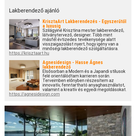
Lakberendező ajánló
KrisztaArt Lakberendezés - Egyszerűtől
a luxusig
Szilágyiné Krisztina mester lakberendező,
látványtervező, designer. Több mint
másfél évtizedes tevékenysége alatt
visszaigazolást nyert, hogy igény van a
minőségi lakberendező szolgáltatásra.
https://krisztaart.hu
Agnesidesign - Hasse Ágnes
lakberendező
Elsősorban a Modern és a Japandi stílusok
felé orientálódtam karrieren során.
Terveimben előnyben részesítem az
innovatív, fenntartható anyaghasználatot,
valamint a kreatív és egyedi megoldásokat.
https://agnesidesign.com