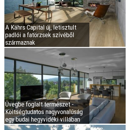
A Kährs Capital új, letisztult
padlói a fatörzsek szívéből
származnak
Üvegbe foglalt természet -
Költségtudatos nagyvonalúság
egy budai hegyvidéki villában