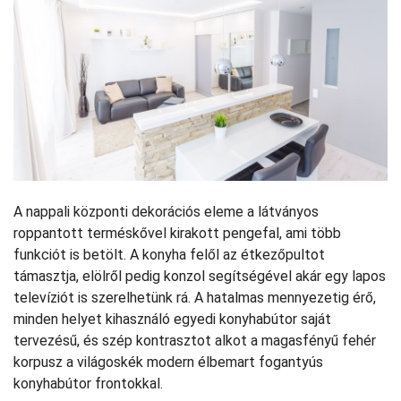
A nappali központi dekorációs eleme a látványos
roppantott terméskővel kirakott pengefal, ami több
funkciót is betölt. A konyha felől az étkezőpultot
támasztja, elölről pedig konzol segítségével akár egy lapos
televíziót is szerelhetünk rá. A hatalmas mennyezetig érő,
minden helyet kihasználó egyedi konyhabútor saját
tervezésű, és szép kontrasztot alkot a magasfényű fehér
korpusz a világoskék modern élbemart fogantyús
konyhabútor frontokkal.