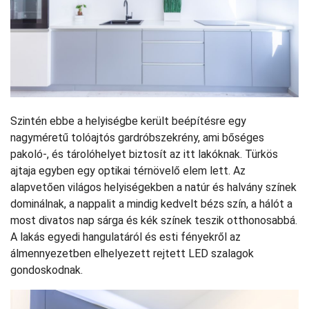
Szintén ebbe a helyiségbe került beépítésre egy
nagyméretű tolóajtós gardróbszekrény, ami bőséges
pakoló-, és tárolóhelyet biztosít az itt lakóknak. Türkös
ajtaja egyben egy optikai térnövelő elem lett. Az
alapvetően világos helyiségekben a natúr és halvány színek
dominálnak, a nappalit a mindig kedvelt bézs szín, a hálót a
most divatos nap sárga és kék színek teszik otthonosabbá.
A lakás egyedi hangulatáról és esti fényekről az
álmennyezetben elhelyezett rejtett LED szalagok
gondoskodnak.