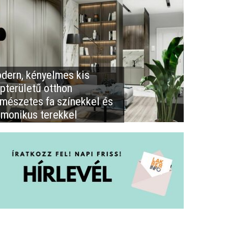
dern, kényelmes kis
apterületű otthon
rmészetes fa színekkel és
rmonikus terekkel