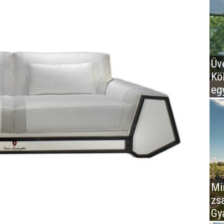
Üv
Kö
eg
Mir
zs
Gy