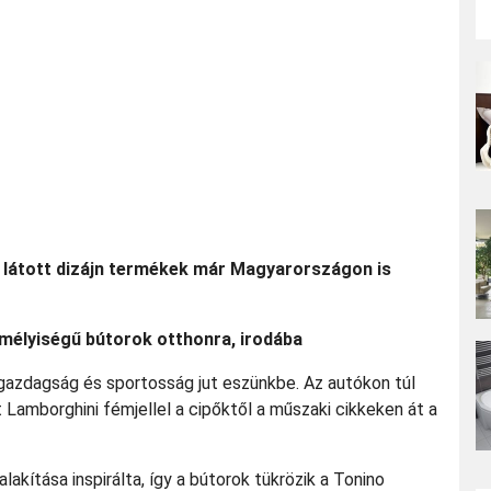
n látott dizájn termékek már Magyarországon is
mélyiségű bútorok otthonra, irodába
 gazdagság és sportosság jut eszünkbe. Az autókon túl
t Lamborghini fémjellel a cipőktől a műszaki cikkeken át a
alakítása inspirálta, így a bútorok tükrözik a Tonino