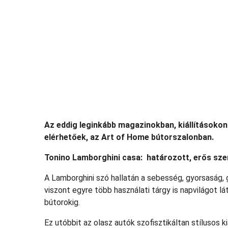
Az eddig leginkább magazinokban, kiállításoko
elérhetőek, az Art of Home bútorszalonban.
Tonino Lamborghini casa: határozott, erős sze
A Lamborghini szó hallatán a sebesség, gyorsaság,
viszont egyre több használati tárgy is napvilágot lá
bútorokig.
Ez utóbbit az olasz autók szofisztikáltan stílusos ki