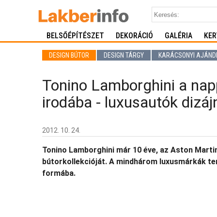
BELSŐÉPÍTÉSZET
DEKORÁCIÓ
GALÉRIA
KER
DESIGN BÚTOR
DESIGN TÁRGY
KARÁCSONYI AJÁND
Tonino Lamborghini a napp
irodába - luxusautók dizá
2012. 10. 24.
Tonino Lamborghini már 10 éve, az Aston Martin 
bútorkollekcióját. A mindhárom luxusmárkák ter
formába.