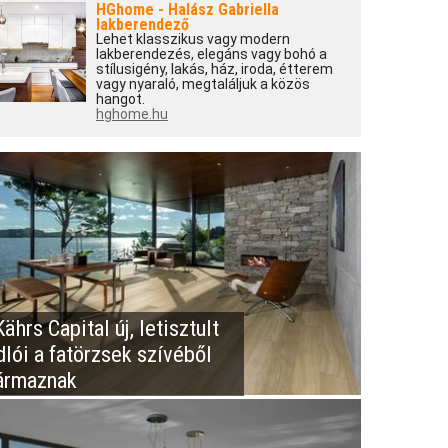
HGhome - Halász Gabriella
lakberendező
Lehet klasszikus vagy modern
lakberendezés, elegáns vagy bohó a
stílusigény, lakás, ház, iroda, étterem
vagy nyaraló, megtaláljuk a közös
hangot.
hghome.hu
ährs Capital új, letisztult
dlói a fatörzsek szívéből
ármaznak