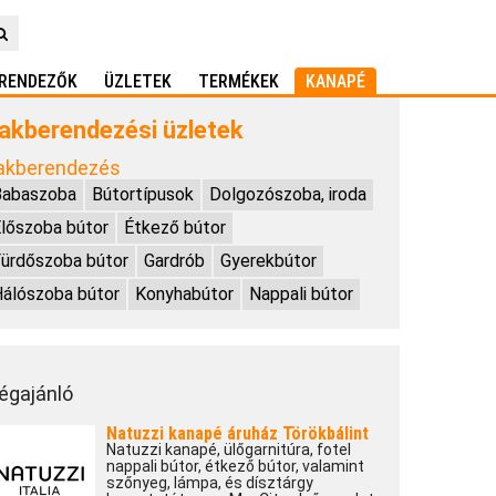
RENDEZŐK
ÜZLETEK
TERMÉKEK
KANAPÉ
akberendezési üzletek
akberendezés
Babaszoba
Bútortípusok
Dolgozószoba, iroda
lőszoba bútor
Étkező bútor
ürdőszoba bútor
Gardrób
Gyerekbútor
álószoba bútor
Konyhabútor
Nappali bútor
égajánló
Natuzzi kanapé áruház Törökbálint
Natuzzi kanapé, ülőgarnitúra, fotel
nappali bútor, étkező bútor, valamint
szőnyeg, lámpa, és dísztárgy