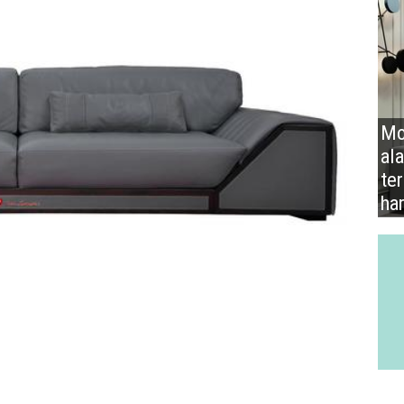
Mo
al
te
ha