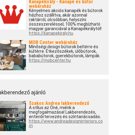
Kanapékirály - Kanapé és bútor
webáruház
Kényelmes akciós kanapék és bútorok
házhoz szállítva, akár azonnal
raktárról, olcsóbban, helyszíni
összeszereléssel, 100% megbízható
magyar garanciával a Kanapékirálytól!
https://kanapekiraly.hu
MOB Center webáruház
Minőségi design bútorok beltérre és
kültérre. Étkezőszékek, ülőbútorok,
bababútorok, gyerekbútorok, lámpák.
https://mobcenter.hu
akberendező ajánló
Szakos Andrea lakberendező
A stílus az Öné, miénk a
megfogalmazása! Lakberendezés,
enteriőrtervezés és színtanácsadás.
https://www.andreadesigninteriors.co
m