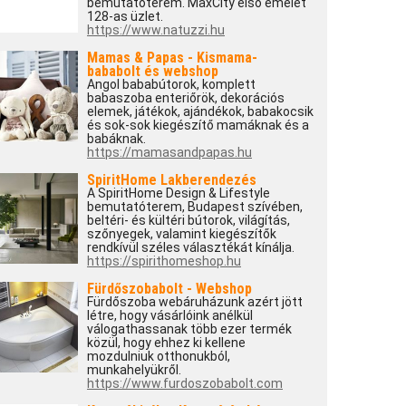
bemutatóterem. MaxCity első emelet
128-as üzlet.
https://www.natuzzi.hu
Mamas & Papas - Kismama-
bababolt és webshop
Angol bababútorok, komplett
babaszoba enteriőrök, dekorációs
elemek, játékok, ajándékok, babakocsik
és sok-sok kiegészítő mamáknak és a
babáknak.
https://mamasandpapas.hu
SpiritHome Lakberendezés
A SpiritHome Design & Lifestyle
bemutatóterem, Budapest szívében,
beltéri- és kültéri bútorok, világítás,
szőnyegek, valamint kiegészítők
rendkívül széles választékát kínálja.
https://spirithomeshop.hu
Fürdőszobabolt - Webshop
Fürdőszoba webáruházunk azért jött
létre, hogy vásárlóink anélkül
válogathassanak több ezer termék
közül, hogy ehhez ki kellene
mozdulniuk otthonukból,
munkahelyükről.
https://www.furdoszobabolt.com