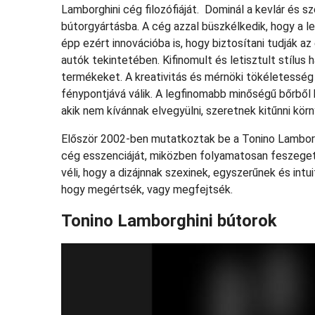
Lamborghini cég filozófiáját. Dominál a kevlár és sz
bútorgyártásba. A cég azzal büszkélkedik, hogy a 
épp ezért innovációba is, hogy biztosítani tudják a
autók tekintetében. Kifinomult és letisztult stílus h
termékeket. A kreativitás és mérnöki tökéletesség 
fénypontjává válik. A legfinomabb minőségű bőrből 
akik nem kívánnak elvegyülni, szeretnek kitűnni kör
Először 2002-ben mutatkoztak be a Tonino Lamborgh
cég esszenciáját, miközben folyamatosan feszegeti a
véli, hogy a dizájnnak szexinek, egyszerűnek és intu
hogy megértsék, vagy megfejtsék.
Tonino Lamborghini bútorok