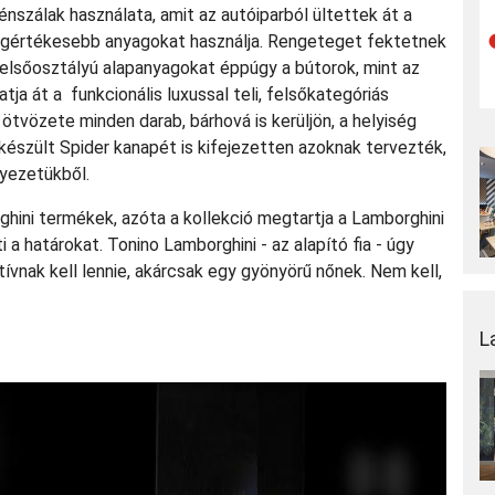
énszálak használata, amit az autóiparból ültettek át a
legértékesebb anyagokat használja. Rengeteget fektetnek
z elsőosztályú alapanyagokat éppúgy a bútorok, mint az
atja át a funkcionális luxussal teli, felsőkategóriás
ötvözete minden darab, bárhová is kerüljön, a helyiség
készült Spider kanapét is kifejezetten azoknak tervezték,
nyezetükből.
ini termékek, azóta a kollekció megtartja a Lamborghini
 határokat. Tonino Lamborghini - az alapító fia - úgy
itívnak kell lennie, akárcsak egy gyönyörű nőnek. Nem kell,
L