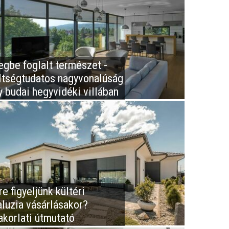
egbe foglalt természet -
ltségtudatos nagyvonalúság
y budai hegyvidéki villában
e figyeljünk kültéri
aluzia vásárlásakor?
akorlati útmutató