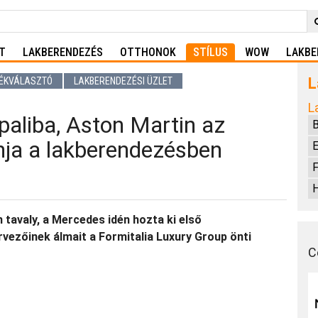
T
LAKBERENDEZÉS
OTTHONOK
STÍLUS
WOW
LAKBE
L
ÉKVÁLASZTÓ
LAKBERENDEZÉSI ÜZLET
L
aliba, Aston Martin az
jnja a lakberendezésben
E
F
H
tavaly, a Mercedes idén hozta ki első
vezőinek álmait a Formitalia Luxury Group önti
C