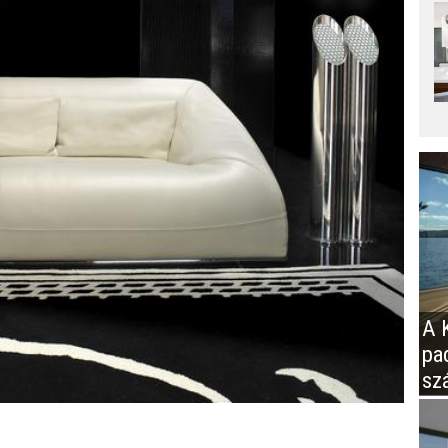
A K
pa
sz