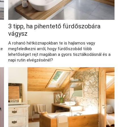
3 tipp, ha pihentető fürdőszobára
vágysz
A rohanó hétköznapokban te is hajlamos vagy
te
megfeledkezni arról, hogy fürdőszobád több
lehetőséget rejt magában a gyors tisztálkodásnál és a
napi rutin elvégzésénél?