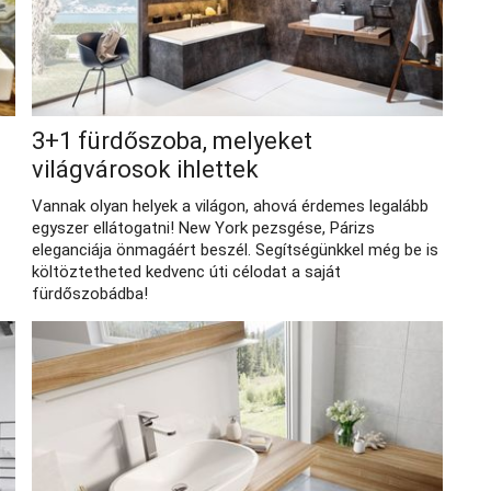
3+1 fürdőszoba, melyeket
világvárosok ihlettek
Vannak olyan helyek a világon, ahová érdemes legalább
egyszer ellátogatni! New York pezsgése, Párizs
eleganciája önmagáért beszél. Segítségünkkel még be is
költöztetheted kedvenc úti célodat a saját
fürdőszobádba!