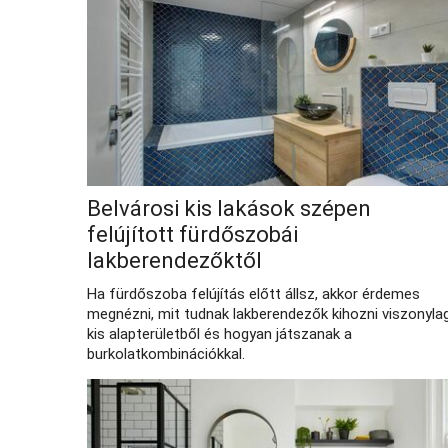
Belvárosi kis lakások szépen
felújított fürdőszobái
lakberendezőktől
Ha fürdőszoba felújítás előtt állsz, akkor érdemes
megnézni, mit tudnak lakberendezők kihozni viszonyla
kis alapterületből és hogyan játszanak a
burkolatkombinációkkal.