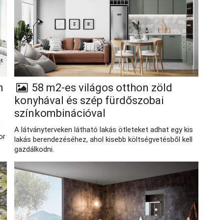
n
58 m2-es világos otthon zöld
konyhával és szép fürdőszobai
színkombinációval
A látványterveken látható lakás ötleteket adhat egy kis
or
lakás berendezéséhez, ahol kisebb költségvetésből kell
gazdálkodni.