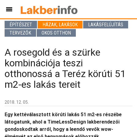
ÉPÍTÉSZET
HÁZAK, LAKÁSOK
LAKÁSFELÚJÍTÁS
TERVEZŐK
OKOS OTTHON
A rosegold és a szürke
kombinációja teszi
otthonossá a Teréz körúti 51
m2-es lakás tereit
2018. 12. 05.
Egy kettéválasztott körúti lakás 51 m2-es részébe
látogatunk, ahol a TimeLessDesign lakberendezői
gondoskodtak arról, hogy a leendő vevők wow-
élményét az első benyomások előhozzák.