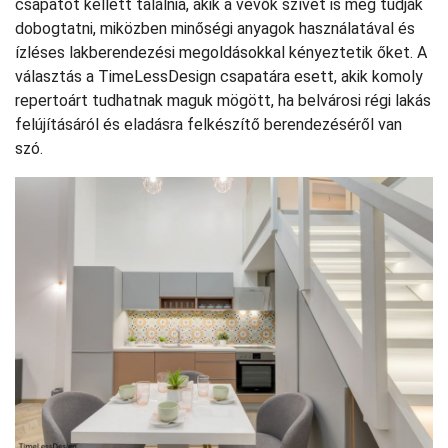
csapatot kellett találnia, akik a vevők szívét is meg tudják
dobogtatni, miközben minőségi anyagok használatával és
ízléses lakberendezési megoldásokkal kényeztetik őket. A
választás a TimeLessDesign csapatára esett, akik komoly
repertoárt tudhatnak maguk mögött, ha belvárosi régi lakás
felújításáról és eladásra felkészítő berendezéséről van
szó.