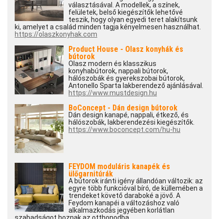
választásával. A modellek, a színek,
felületek, belső kiegészítők lehetővé
teszik, hogy olyan egyedi teret alakítsunk
ki, amelyet a család minden tagja kényelmesen használhat.
https://olaszkonyhak.com
Product House - Olasz konyhák és
bútorok
Olasz modern és klasszikus
konyhabútorok, nappali bútorok,
hálószobák és gyerekszobai bútorok,
Antonello Sparta lakberendező ajánlásával.
https://www.mustdesign.hu
BoConcept - Dán design bútorok
Dán design kanapé, nappali, étkező, és
hálószobák, lakberendezési kiegészítők.
https://www.boconcept.com/hu-hu
FEYDOM moduláris kanapék és
ülőgarnitúrák
A bútorok iránti igény állandóan változik: az
egyre több funkcióval bíró, de küllemében a
trendeket követő daraboké a jövő. A
Feydom kanapéi a változáshoz való
alkalmazkodás jegyében korlátlan
szabadságot hoznak az otthonodba.