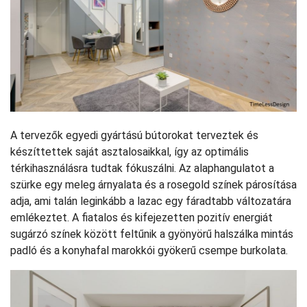
A tervezők egyedi gyártású bútorokat terveztek és
készíttettek saját asztalosaikkal, így az optimális
térkihasználásra tudtak fókuszálni. Az alaphangulatot a
szürke egy meleg árnyalata és a rosegold színek párosítása
adja, ami talán leginkább a lazac egy fáradtabb változatára
emlékeztet. A fiatalos és kifejezetten pozitív energiát
sugárzó színek között feltűnik a gyönyörű halszálka mintás
padló és a konyhafal marokkói gyökerű csempe burkolata.