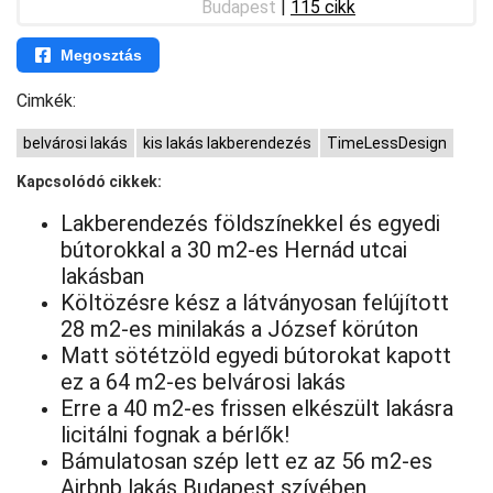
Budapest
|
115 cikk
Megosztás
Cimkék:
belvárosi lakás
kis lakás lakberendezés
TimeLessDesign
Kapcsolódó cikkek:
Lakberendezés földszínekkel és egyedi
bútorokkal a 30 m2-es Hernád utcai
lakásban
Költözésre kész a látványosan felújított
28 m2-es minilakás a József körúton
Matt sötétzöld egyedi bútorokat kapott
ez a 64 m2-es belvárosi lakás
Erre a 40 m2-es frissen elkészült lakásra
licitálni fognak a bérlők!
Bámulatosan szép lett ez az 56 m2-es
Airbnb lakás Budapest szívében