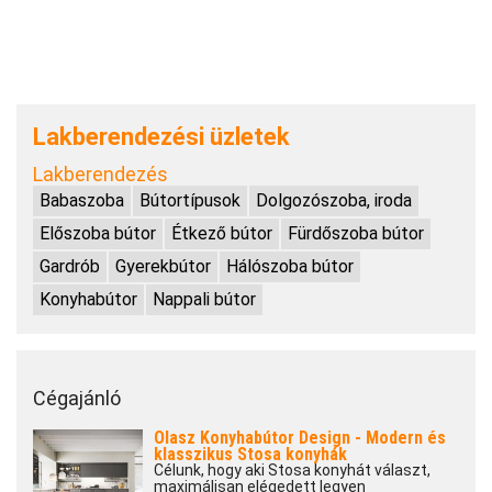
Lakberendezési üzletek
Lakberendezés
Babaszoba
Bútortípusok
Dolgozószoba, iroda
Előszoba bútor
Étkező bútor
Fürdőszoba bútor
Gardrób
Gyerekbútor
Hálószoba bútor
Konyhabútor
Nappali bútor
Cégajánló
Olasz Konyhabútor Design - Modern és
klasszikus Stosa konyhák
Célunk, hogy aki Stosa konyhát választ,
maximálisan elégedett legyen