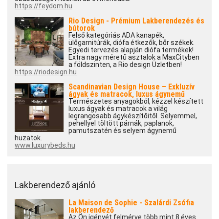
https://feydom.hu
Rio Design - Prémium Lakberendezés és
bútorok
Felső kategóriás ADA kanapék,
ülőgarnitúrák, diófa étkezők, bőr székek.
Egyedi tervezés alapján diófa termékek!
Extra nagy méretű asztalok a MaxCityben
a földszinten, a Rio design Üzletben!
https://riodesign.hu
Scandinavian Design House – Exkluzív
ágyak és matracok, luxus ágynemű
Természetes anyagokból, kézzel készített
luxus ágyak és matracok a világ
legrangosabb ágykészítőitől. Selyemmel,
pehellyel töltött párnák, paplanok,
pamutszatén és selyem ágynemű
huzatok.
www.luxurybeds.hu
Lakberendező ajánló
La Maison de Sophie - Szalárdi Zsófia
lakberendező
Az Ön igényét felmérve több mint 8 éves