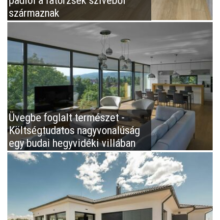
padlói a fatörzsek szívéből
származnak
Üvegbe foglalt természet -
Költségtudatos nagyvonalúság
egy budai hegyvidéki villában