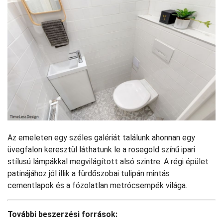
Az emeleten egy széles galériát találunk ahonnan egy
üvegfalon keresztül láthatunk le a rosegold színű ipari
stílusú lámpákkal megvilágított alsó szintre. A régi épület
patinájához jól illik a fürdőszobai tulipán mintás
cementlapok és a fózolatlan metrócsempék világa.
További beszerzési források: