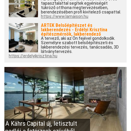
tapasztalattal segítek egyéniségét
tükröző otthona megtervezésében,
berendezésében profi kivitelező csapattal.
https://www.lamaison.hu
ARTEK Belsőépítészet és
lakberendezés - Erdélyi Krisztina
építészmérnök, lakberendező
A tervező, aki az Ön fejével gondolkodik.
Személyre szabott belsőépítészeti és
lakberendezési tervezés, tanácsadás, 3D
látványtervezés.
https://erdelyikrisztina.hu
A Kährs Capital új, letisztult