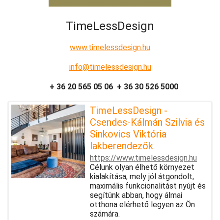
TimeLessDesign
www.timelessdesign.hu
info@timelessdesign.hu
+ 36 20 565 05 06 + 36 30 526 5000
TimeLessDesign -
Csendes-Kálmán Szilvia és
Sinkovics Viktória
lakberendezők
https://www.timelessdesign.hu
Célunk olyan élhető környezet
kialakítása, mely jól átgondolt,
maximális funkcionalitást nyújt és
segítünk abban, hogy álmai
otthona elérhető legyen az Ön
számára.