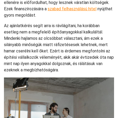
ellenére is előfordulhat, hogy lesznek váratlan költségek.
Ezek finanszírozására a
szabad felhasználású hitel
nyújthat
gyors megoldást.
Az ajánlatkérés segít arra is rávilágítani, ha korábban
esetleg nem a megfelelő építőanyagokkal kalkuláltál.
Mindenki hajlamos az olcsóbbat választani, ám ezek a
silányabb minőségük miatt ráfizetésesek lehetnek, mert
hamar cserélni kell őket. Ezért is érdemes megfontolni az
építési vállalkozók véleményét, akik akár évtizedek óta nap
mint nap ilyen anyagokkal dolgoznak, és rálátásuk van
ezeknek a megbízhatóságára.