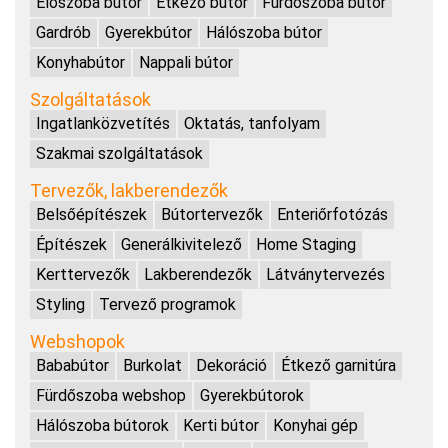
Előszoba bútor
Étkező bútor
Fürdőszoba bútor
Gardrób
Gyerekbútor
Hálószoba bútor
Konyhabútor
Nappali bútor
Szolgáltatások
Ingatlanközvetítés
Oktatás, tanfolyam
Szakmai szolgáltatások
Tervezők, lakberendezők
Belsőépítészek
Bútortervezők
Enteriőrfotózás
Építészek
Generálkivitelező
Home Staging
Kerttervezők
Lakberendezők
Látványtervezés
Styling
Tervező programok
Webshopok
Bababútor
Burkolat
Dekoráció
Étkező garnitúra
Fürdőszoba webshop
Gyerekbútorok
Hálószoba bútorok
Kerti bútor
Konyhai gép