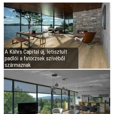
A Kährs Capital új, letisztult
padlói a fatörzsek szívéből
származnak