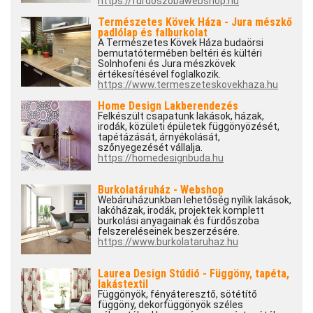
https://furdoszobawebshop.hu
Természetes Kövek Háza - Jura mészkő
padlólap és falburkolat
A Természetes Kövek Háza budaörsi
bemutatótermében beltéri és kültéri
Solnhofeni és Jura mészkövek
értékesítésével foglalkozik.
https://www.termeszeteskovekhaza.hu
Home Design Lakberendezés
Felkészült csapatunk lakások, házak,
irodák, közületi épületek függönyözését,
tapétázását, árnyékolását,
szőnyegezését vállalja.
https://homedesignbuda.hu
Burkolatáruház - Webshop
Webáruházunkban lehetőség nyílik lakások,
lakóházak, irodák, projektek komplett
burkolási anyagainak és fürdőszoba
felszereléseinek beszerzésére.
https://www.burkolataruhaz.hu
Laurea Design Stúdió - Függöny, tapéta,
lakástextil
Függönyök, fényáteresztő, sötétítő
függöny, dekorfüggönyök széles