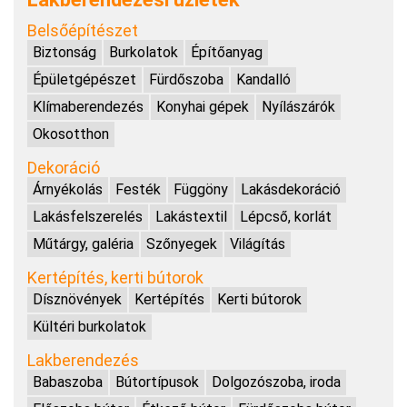
Belsőépítészet
Biztonság
Burkolatok
Építőanyag
Épületgépészet
Fürdőszoba
Kandalló
Klímaberendezés
Konyhai gépek
Nyílászárók
Okosotthon
Dekoráció
Árnyékolás
Festék
Függöny
Lakásdekoráció
Lakásfelszerelés
Lakástextil
Lépcső, korlát
Műtárgy, galéria
Szőnyegek
Világítás
Kertépítés, kerti bútorok
Dísznövények
Kertépítés
Kerti bútorok
Kültéri burkolatok
Lakberendezés
Babaszoba
Bútortípusok
Dolgozószoba, iroda