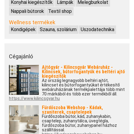
Konyhai kiegészítők
Lámpák
Melegburkolat
Nappali bútorok
Textil shop
Wellness termékek
Kondigépek
Szauna, szolárium
Uszodatechnika
Cégajánló
Ajtógyár - Kilincsgyár Webáruház -
Kilincsek, bútorfogantyúk és beltéri ajtó
kiegészítők
Az ország legnagyobb beltéri ajtót,
kilincset és bútorfogantyúkat értékesítő
webáruházának termékpalettája több mint
70 márkából és több ezer termékből áll.
https://www.kilincsgyar.hu
Fürdőszoba Webshop - Kádak,
szaniterek, csaptelepek
Fürdőszoba bútor, kád, zuhanykabin,
csaptelep, zuhanytálca, üvegtégla,
fürdőszoba bútor, zuhanypanel házhoz
szállítással.