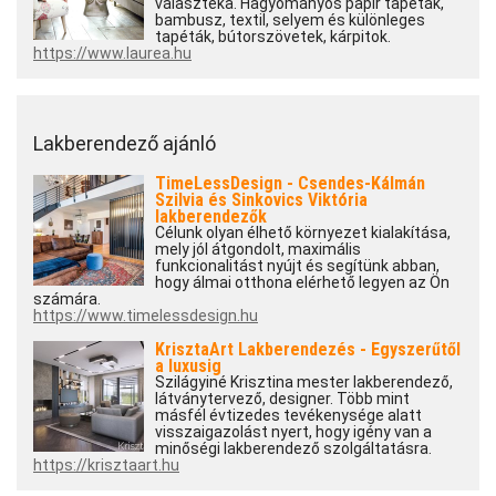
választéka. Hagyományos papír tapéták,
bambusz, textil, selyem és különleges
tapéták, bútorszövetek, kárpitok.
https://www.laurea.hu
Lakberendező ajánló
TimeLessDesign - Csendes-Kálmán
Szilvia és Sinkovics Viktória
lakberendezők
Célunk olyan élhető környezet kialakítása,
mely jól átgondolt, maximális
funkcionalitást nyújt és segítünk abban,
hogy álmai otthona elérhető legyen az Ön
számára.
https://www.timelessdesign.hu
KrisztaArt Lakberendezés - Egyszerűtől
a luxusig
Szilágyiné Krisztina mester lakberendező,
látványtervező, designer. Több mint
másfél évtizedes tevékenysége alatt
visszaigazolást nyert, hogy igény van a
minőségi lakberendező szolgáltatásra.
https://krisztaart.hu