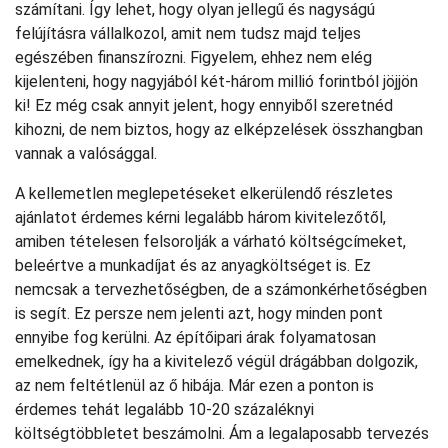
számítani. Így lehet, hogy olyan jellegű és nagyságú
felújításra vállalkozol, amit nem tudsz majd teljes
egészében finanszírozni. Figyelem, ehhez nem elég
kijelenteni, hogy nagyjából két-három millió forintból jöjjön
ki! Ez még csak annyit jelent, hogy ennyiből szeretnéd
kihozni, de nem biztos, hogy az elképzelések összhangban
vannak a valósággal.
A kellemetlen meglepetéseket elkerülendő részletes
ajánlatot érdemes kérni legalább három kivitelezőtől,
amiben tételesen felsorolják a várható költségcímeket,
beleértve a munkadíjat és az anyagköltséget is. Ez
nemcsak a tervezhetőségben, de a számonkérhetőségben
is segít. Ez persze nem jelenti azt, hogy minden pont
ennyibe fog kerülni. Az építőipari árak folyamatosan
emelkednek, így ha a kivitelező végül drágábban dolgozik,
az nem feltétlenül az ő hibája. Már ezen a ponton is
érdemes tehát legalább 10-20 százaléknyi
költségtöbbletet beszámolni. Ám a legalaposabb tervezés