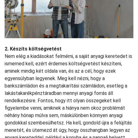
2. Készíts költségvetést
Nem elég a kiadásokat felmérni, a saját anyagi keretedet is
ismerned kell, ezért érdemes költségvetést készíteni,
aminek mindig két oldala van, és az a cél, hogy ezek
egyensúlyban legyenek. Meg kell nézni, hogy a
bankszámládon és a megtakarítási számláidon, esetleg a
lakástakarékpénztáradban mennyi anyagi forrás áll
rendelkezésre. Fontos, hogy itt olyan összegeket kell
figyelembe venni, amiknek a hiánya nem okoz problémát
néhány hónap múlva sem, máskülönben könnyen anyagi
gondokkal szembesülhetsz. Ha kell, gondold újra a felújítás
menetét, és ütemezd át úgy, hogy összhangban legyen az
anyagi kereteddel, például a konyha és a nappali helyett