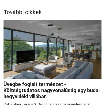
További cikkek
Üvegbe foglalt természet -
Költségtudatos nagyvonalúság egy budai
hegyvidéki villában
Cikkünkben Takács S. Sándor építész, belsőépítész által