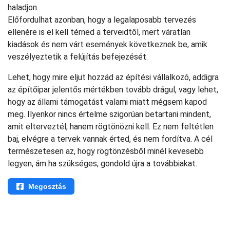
haladjon.
Előfordulhat azonban, hogy a legalaposabb tervezés
ellenére is el kell térned a terveidtől, mert váratlan
kiadások és nem várt események következnek be, amik
veszélyeztetik a felújítás befejezését.
Lehet, hogy mire eljut hozzád az építési vállalkozó, addigra
az építőipar jelentős mértékben tovább drágul, vagy lehet,
hogy az állami támogatást valami miatt mégsem kapod
meg. Ilyenkor nincs értelme szigorúan betartani mindent,
amit elterveztél, hanem rögtönözni kell. Ez nem feltétlen
baj, elvégre a tervek vannak érted, és nem fordítva. A cél
természetesen az, hogy rögtönzésből minél kevesebb
legyen, ám ha szükséges, gondold újra a továbbiakat.
Megosztás