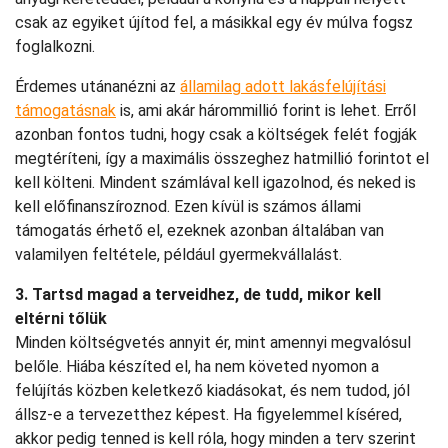
csak az egyiket újítod fel, a másikkal egy év múlva fogsz
foglalkozni.
Érdemes utánanézni az
államilag adott lakásfelújítási
támogatásnak
is, ami akár hárommillió forint is lehet. Erről
azonban fontos tudni, hogy csak a költségek felét fogják
megtéríteni, így a maximális összeghez hatmillió forintot el
kell költeni. Mindent számlával kell igazolnod, és neked is
kell előfinanszíroznod. Ezen kívül is számos állami
támogatás érhető el, ezeknek azonban általában van
valamilyen feltétele, például gyermekvállalást.
3. Tartsd magad a terveidhez, de tudd, mikor kell
eltérni tőlük
Minden költségvetés annyit ér, mint amennyi megvalósul
belőle. Hiába készíted el, ha nem követed nyomon a
felújítás közben keletkező kiadásokat, és nem tudod, jól
állsz-e a tervezetthez képest. Ha figyelemmel kíséred,
akkor pedig tenned is kell róla, hogy minden a terv szerint