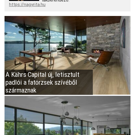
lakberendező.
https://nagyrita.hu
A Kährs Capital új, letisztult
padlói a fatörzsek szívéből
származnak