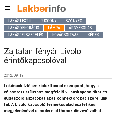
LAKÁSTEXTIL
FÜGGÖNY
SZŐNYEG
LAKÁSDEKORÁCIÓ
LÁMPA
ÁRNYÉKOLÁS
LAKÁSFELSZERELÉS
KOVÁCSOLTVAS
KÉPEK
Zajtalan fényár Livolo
érintőkapcsolóval
2012. 09. 19.
Lakásunk ízléses kialakításnál szempont, hogy a
választott stílushoz megfelelő villanykapcsolókat és
dugaszoló aljzatokat azaz konnektorokat szereljünk
fel. A Livolo kapcsoló termékcsalád esztétikus
megjelenésével a modern otthonok díszévé válhat.