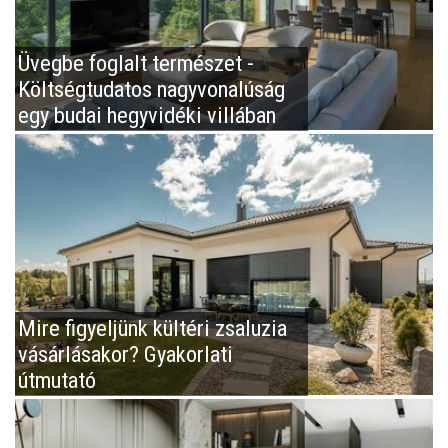
Üvegbe foglalt természet -
Költségtudatos nagyvonalúság
egy budai hegyvidéki villában
Mire figyeljünk kültéri zsaluzia
vásárlásakor? Gyakorlati
útmutató