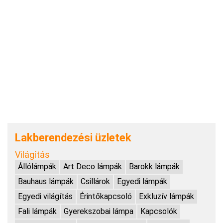
Lakberendezési üzletek
Világítás
Állólámpák
Art Deco lámpák
Barokk lámpák
Bauhaus lámpák
Csillárok
Egyedi lámpák
Egyedi világítás
Érintőkapcsoló
Exkluzív lámpák
Fali lámpák
Gyerekszobai lámpa
Kapcsolók