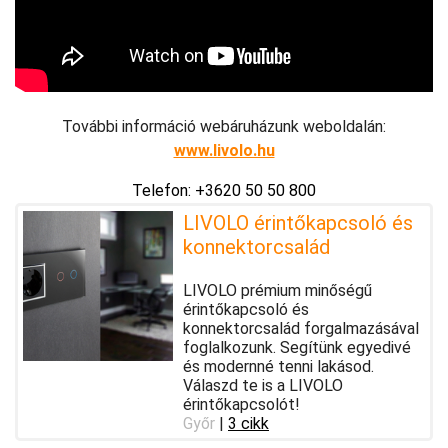
További információ webáruházunk weboldalán:
www.livolo.hu
Telefon: +3620 50 50 800
LIVOLO érintőkapcsoló és
konnektorcsalád
LIVOLO prémium minőségű
érintőkapcsoló és
konnektorcsalád forgalmazásával
foglalkozunk. Segítünk egyedivé
és modernné tenni lakásod.
Válaszd te is a LIVOLO
érintőkapcsolót!
Győr
|
3 cikk