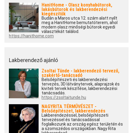
HanitHome - Olasz konyhabútorok,
lakásbútorok és lakberendezési
kiegészítők
Budán a Maros utca 12. szám alatt nyílt
meg a HanitHome bemutatóterem, ahol
modern olasz minőségi bútorok egyedi
választékát találod.
https://hanithome.com
Lakberendező ajánló
Zsoltai Tünde - lakberendező tervező,
szakértő-tanácsadó
Belsőépítészeti és lakberendezési
tervezés, 3D látványtervek, alaprajzok és
kiviteli tervek készítése, lakberendezési
tanácsadás.
https://zsoltaitunde.hu
NAGYRITA TÉRMŰVÉSZET -
Belsőépítészet, lakberendezés
Lakberendezéssel, belsőépítészeti
tervezéssel és tanácsadással
foglalkozunk az ország egész területén és
a szomszédos országokban. Nagy Rita