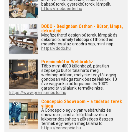
bababútorok, gyerekbútorok, lámpák.
https://mobcenter.hu
DODO - Designban Otthon - Bútor, lámpa,
dekoráció
Megfizethető design bútorok, lámpák és
dekoráció, amely feldobja otthonod és
mosolyt csal az arcodra nap, mint nap.
https://dodo.hu
Prémiumbútor Webáruház
Több mint 4000 különböző, páratlan
szépségű bútor található meg
webshopunkban, melyeket egytől-egyig
gondosan válogattunk össze Nektek. 10
éve vagyunk a bútorpiacon és 100%
garanciát vállalunk termékeinkre.
https://www.premiumbutor.hu
Concepcio Showroom – a tudatos terek
világa
A Concepcio egy olyan webáruház és
showroom, ahol a felújításhoz és a
lakberendezéshez szükséges összes
termék egy helyen megtalálható.
https://concepcio.hu