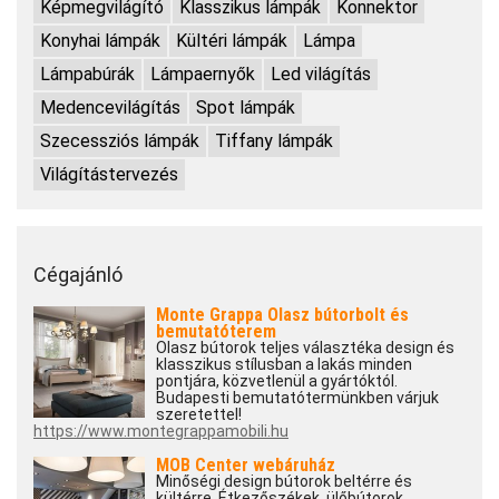
Képmegvilágító
Klasszikus lámpák
Konnektor
Konyhai lámpák
Kültéri lámpák
Lámpa
Lámpabúrák
Lámpaernyők
Led világítás
Medencevilágítás
Spot lámpák
Szecessziós lámpák
Tiffany lámpák
Világítástervezés
Cégajánló
Monte Grappa Olasz bútorbolt és
bemutatóterem
Olasz bútorok teljes választéka design és
klasszikus stílusban a lakás minden
pontjára, közvetlenül a gyártóktól.
Budapesti bemutatótermünkben várjuk
szeretettel!
https://www.montegrappamobili.hu
MOB Center webáruház
Minőségi design bútorok beltérre és
kültérre. Étkezőszékek, ülőbútorok,