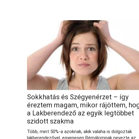
Sokkhatás és Szégyenérzet – így
éreztem magam, mikor rájöttem, ho
a Lakberendező az egyik legtöbbet
szidott szakma
Több, mint 50%-a azoknak, akik valaha is dolgoztak
lakberendezővel, egyenesen Rémálomnak nevezte az