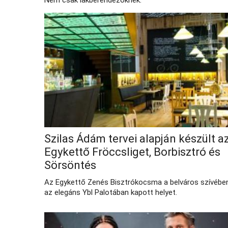
Nem csak lakberendezőknek.
Szilas Ádám tervei alapján készült a
Egykettő Fröccsliget, Borbisztró és
Sörsöntés
Az Egykettő Zenés Bisztrókocsma a belváros szívében
az elegáns Ybl Palotában kapott helyet.