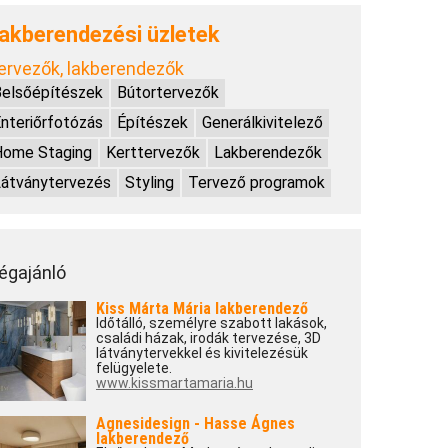
akberendezési üzletek
ervezők, lakberendezők
elsőépítészek
Bútortervezők
nteriőrfotózás
Építészek
Generálkivitelező
Home Staging
Kerttervezők
Lakberendezők
átványtervezés
Styling
Tervező programok
égajánló
Kiss Márta Mária lakberendező
Időtálló, személyre szabott lakások,
családi házak, irodák tervezése, 3D
látványtervekkel és kivitelezésük
felügyelete.
www.kissmartamaria.hu
Agnesidesign - Hasse Ágnes
lakberendező