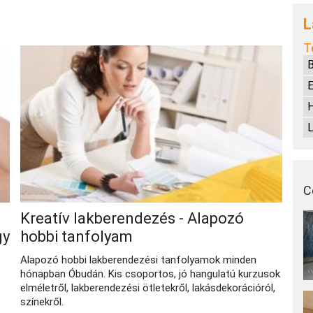
L
T
B
E
L
C
Kreatív lakberendezés - Alapozó
gy
hobbi tanfolyam
Alapozó hobbi lakberendezési tanfolyamok minden
hónapban Óbudán. Kis csoportos, jó hangulatú kurzusok
elméletről, lakberendezési ötletekről, lakásdekorációról,
színekről.