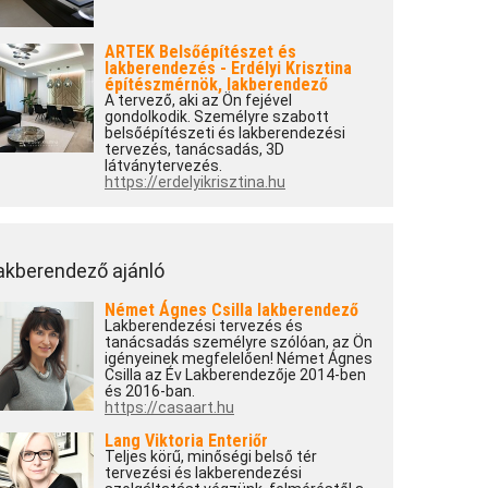
ARTEK Belsőépítészet és
lakberendezés - Erdélyi Krisztina
építészmérnök, lakberendező
A tervező, aki az Ön fejével
gondolkodik. Személyre szabott
belsőépítészeti és lakberendezési
tervezés, tanácsadás, 3D
látványtervezés.
https://erdelyikrisztina.hu
akberendező ajánló
Német Ágnes Csilla lakberendező
Lakberendezési tervezés és
tanácsadás személyre szólóan, az Ön
igényeinek megfelelően! Német Ágnes
Csilla az Év Lakberendezője 2014-ben
és 2016-ban.
https://casaart.hu
Lang Viktoria Enteriőr
Teljes körű, minőségi belső tér
tervezési és lakberendezési