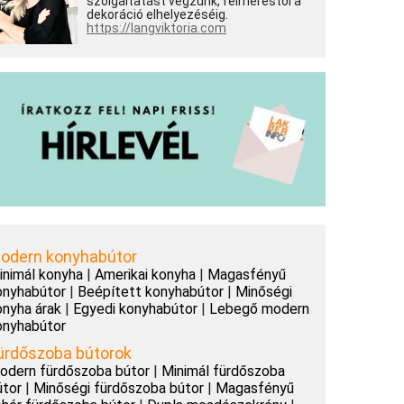
szolgáltatást végzünk, felméréstől a
dekoráció elhelyezéséig.
https://langviktoria.com
odern konyhabútor
inimál konyha
|
Amerikai konyha
|
Magasfényű
onyhabútor
|
Beépített konyhabútor
|
Minőségi
onyha árak
|
Egyedi konyhabútor
|
Lebegő modern
onyhabútor
ürdőszoba bútorok
odern fürdőszoba bútor
|
Minimál fürdőszoba
útor
|
Minőségi fürdőszoba bútor
|
Magasfényű