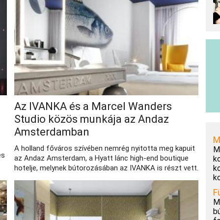
Az IVANKA és a Marcel Wanders
Studio közös munkája az Andaz
Amsterdamban
M
A holland főváros szívében nemrég nyitotta meg kapuit
M
és
az Andaz Amsterdam, a Hyatt lánc high-end boutique
k
.
k
hotelje, melynek bútorozásában az IVANKA is részt vett.
k
F
M
b