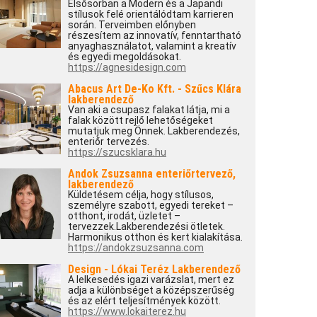
Elsősorban a Modern és a Japandi
stílusok felé orientálódtam karrieren
során. Terveimben előnyben
részesítem az innovatív, fenntartható
anyaghasználatot, valamint a kreatív
és egyedi megoldásokat.
https://agnesidesign.com
Abacus Art De-Ko Kft. - Szűcs Klára
lakberendező
Van aki a csupasz falakat látja, mi a
falak között rejlő lehetőségeket
mutatjuk meg Önnek. Lakberendezés,
enteriőr tervezés.
https://szucsklara.hu
Andok Zsuzsanna enteriőrtervező,
lakberendező
Küldetésem célja, hogy stílusos,
személyre szabott, egyedi tereket –
otthont, irodát, üzletet –
tervezzek.Lakberendezési ötletek.
Harmonikus otthon és kert kialakítása.
https://andokzsuzsanna.com
Design - Lókai Teréz Lakberendező
A lelkesedés igazi varázslat, mert ez
adja a különbséget a középszerűség
és az elért teljesítmények között.
https://www.lokaiterez.hu