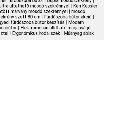
ehér fürdőszoba bútor
|
Dupla mosdószekrény
|
ultra ültethető mosdó szekrénnyel
|
Ken Kessler
ntött márvány mosdó szekrénnyel
|
mosdó
zekrény szett 80 cm
|
Fürdőszoba bútor akció
|
gyedi fürdőszoba bútor készítés
|
Modern
rodabútor
|
Elektromosan állítható magasságú
sztal
|
Ergonómikus irodai szék
|
Műanyag ablak