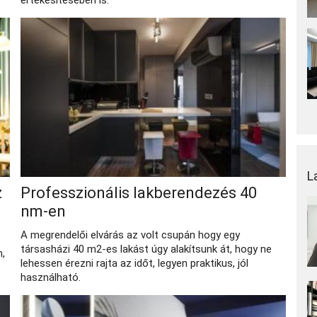
értékesítésében is.
L
z
Professzionális lakberendezés 40
nm-en
A megrendelői elvárás az volt csupán hogy egy
társasházi 40 m2-es lakást úgy alakítsunk át, hogy ne
,
lehessen érezni rajta az időt, legyen praktikus, jól
használható.