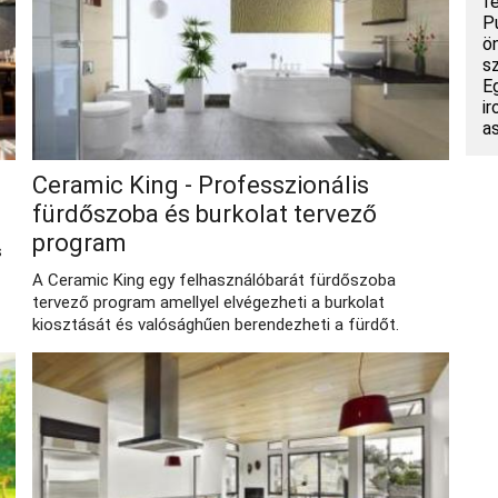
f
P
ö
s
E
i
a
Ceramic King - Professzionális
fürdőszoba és burkolat tervező
program
s
A Ceramic King egy felhasználóbarát fürdőszoba
tervező program amellyel elvégezheti a burkolat
kiosztását és valósághűen berendezheti a fürdőt.