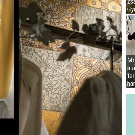
zs
Gy
Mo
al
te
ha