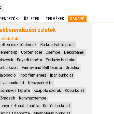
RENDEZŐK
ÜZLETEK
TERMÉKEK
KANAPÉ
akberendezési üzletek
urkolatok
eltéri díszítőelemek
Burkolatváltó profil
Cementlap
Corten acél
Csempe
Dekorpanel
íszcsík
Egyedi tapéta
Exkluzív burkolat
alburkolat
Farrow and Ball tapéta
Greslap
ajópadló
Inox fémlemez
Ipari burkolat
avicsburkolat
Készparketta
Kézműves tapéta
Kőápoló szerek
Kőburkolat
Kőmozaik
Konyhacsempe
örnyezetbarát tapéta
Kültéri burkolat
aminált parketta
Marmoleum burkolat