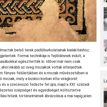
maztak belső terek padlóburkolatainak kialakításhoz,
jelentek. Formai technikája is fejlődésnek indult, a
asábokkal egészítették ki. Idővel már nem csak
 ahol inkább az üveg mozaikok voltak elterjedtek.
em fényes felületükben és a mozaik művészetében is
ó mozaik, mely a bizánci korban élte virágkorát.
L
és a szecesszió fedezte fel újra, majd a XXI. századi
mészetes szépséget és egyediséget költöztetve
llási hitünk történelmének ábrázolásai a mai napig jelen