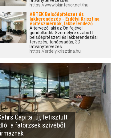
látványtervezéssel.
https://www.bkinterior.net/hu
ARTEK Belsőépítészet és
lakberendezés - Erdélyi Krisztina
építészmérnök, lakberendező
A tervező, aki az Ön fejével
gondolkodik. Személyre szabott
belsőépítészeti és lakberendezési
tervezés, tanácsadás, 3D
látványtervezés.
https://erdelyikrisztina.hu
ährs Capital új, letisztult
dlói a fatörzsek szívéből
ármaznak