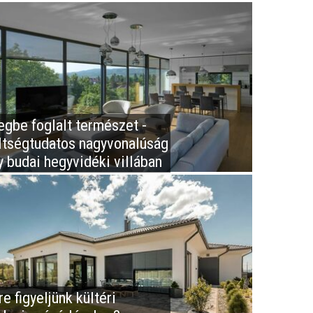
egbe foglalt természet -
ltségtudatos nagyvonalúság
y budai hegyvidéki villában
e figyeljünk kültéri