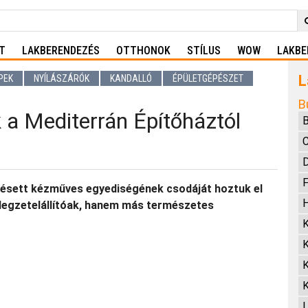
T
LAKBERENDEZÉS
OTTHONOK
STÍLUS
WOW
LAKBE
L
PEK
NYÍLÁSZÁRÓK
KANDALLÓ
ÉPÜLETGÉPÉSZET
B
 a Mediterrán Építőháztól
B
D
F
ésett kézműves egyediségének csodáját hoztuk el
H
egzetelállítóak, hanem más természetes
K
K
L