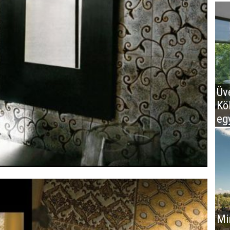
Üv
Kö
eg
Mir