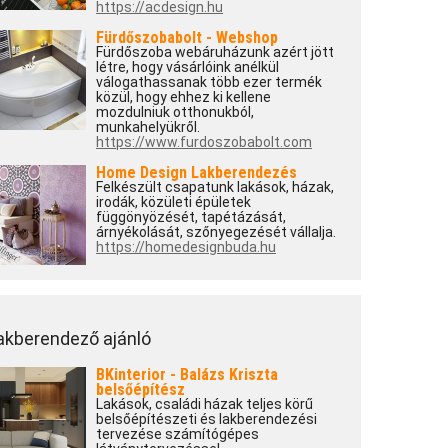
https://acdesign.hu
Fürdőszobabolt - Webshop
Fürdőszoba webáruházunk azért jött
létre, hogy vásárlóink anélkül
válogathassanak több ezer termék
közül, hogy ehhez ki kellene
mozdulniuk otthonukból,
munkahelyükről.
https://www.furdoszobabolt.com
Home Design Lakberendezés
Felkészült csapatunk lakások, házak,
irodák, közületi épületek
függönyözését, tapétázását,
árnyékolását, szőnyegezését vállalja.
https://homedesignbuda.hu
akberendező ajánló
BKinterior - Balázs Kriszta
belsőépítész
Lakások, családi házak teljes körű
belsőépítészeti és lakberendezési
tervezése számítógépes