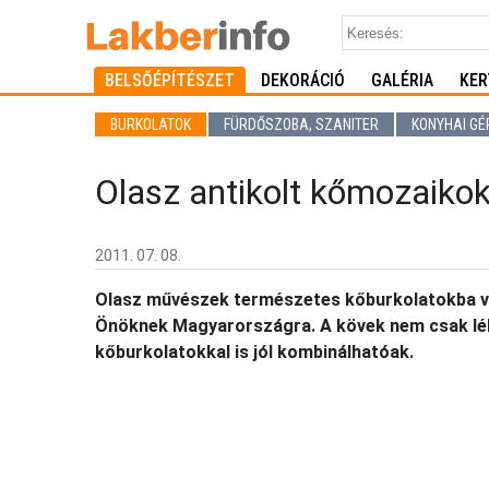
BELSŐÉPÍTÉSZET
DEKORÁCIÓ
GALÉRIA
KER
BURKOLATOK
FÜRDŐSZOBA, SZANITER
KONYHAI GÉ
Olasz antikolt kőmozaikok
2011. 07. 08.
Olasz művészek természetes kőburkolatokba v
Önöknek Magyarországra. A kövek nem csak lél
kőburkolatokkal is jól kombinálhatóak.