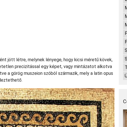
P
P
S
S
t jött létre, melynek lényege, hogy kicsi méretű kövek,
tetlen precizitással egy képet, vagy mintázatot alkotva
T
tve a görög muszeion szóból származik, mely a latin opus
deztethető.
C