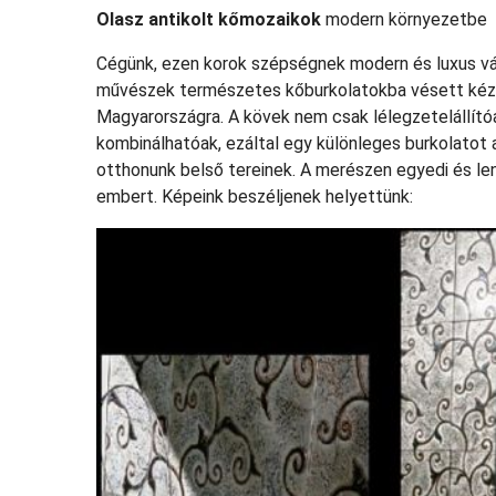
Olasz antikolt kőmozaikok
modern környezetbe
Cégünk, ezen korok szépségnek modern és luxus vá
művészek természetes kőburkolatokba vésett kéz
Magyarországra. A kövek nem csak lélegzetelállító
kombinálhatóak, ezáltal egy különleges burkolatot 
otthonunk belső tereinek. A merészen egyedi és len
embert. Képeink beszéljenek helyettünk: