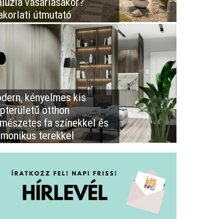
aluzia vásárlásakor?
akorlati útmutató
dern, kényelmes kis
apterületű otthon
rmészetes fa színekkel és
rmonikus terekkel