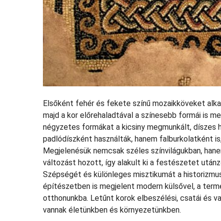
Elsőként fehér és fekete színű mozaikköveket alkal
majd a kor előrehaladtával a színesebb formái is meg
négyzetes formákat a kicsiny megmunkált, díszes h
padlódíszként használták, hanem falburkolatként is,
Megjelenésük nemcsak széles színvilágukban, han
változást hozott, így alakult ki a festészetet utánz
Szépségét és különleges misztikumát a historizmus 
építészetben is megjelent modern külsővel, a ter
otthonunkba. Letűnt korok elbeszélési, csatái és va
vannak életünkben és környezetünkben.