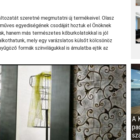
ltozatát szeretné megmutatni új termékeivel. Olasz
műves egyediségének csodáját hoztuk el Önöknek
ak, hanem más természetes kőburkolatokkal is jól
alkothatunk, mely egy varázslatos külsőt kölcsönöz
yűgöző formák színvilágukkal is ámulatba ejtik az
A K
pa
sz