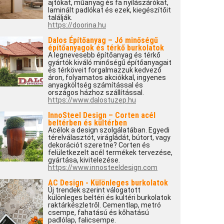
ajtókat, műanyag és fa nyílászárókat,
laminált padlókat és ezek, kiegészítőit
találják.
https://doorina.hu
Dalos Építőanyag – Jó minőségű
építőanyagok és térkő burkolatok
A legnevesebb építőanyag és térkő
gyártók kiváló minőségű építőanyagait
és térköveit forgalmazzuk kedvező
áron, folyamatos akciókkal, ingyenes
anyagköltség számítással és
országos házhoz szállítással.
https://www.dalostuzep.hu
InnoSteel Design – Corten acél
beltérben és kültérben
Acélok a design szolgálatában. Egyedi
térelválasztót, virágládát, bútort, vagy
dekorációt szeretne? Corten és
felületkezelt acél termékek tervezése,
gyártása, kivitelezése.
https://www.innosteeldesign.com
AC Design - Különleges burkolatok
Új trendek szerint válogatott
különleges beltéri és kültéri burkolatok
raktárkészletről. Cementlap, metró
csempe, fahatású és kőhatású
padlólap, falicsempe.