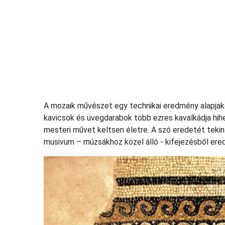
A mozaik művészet egy technikai eredmény alapjakén
kavicsok és üvegdarabok több ezres kavalkádja hihe
mesteri művet keltsen életre. A szó eredetét tekin
musivum – múzsákhoz közel álló - kifejezésből ere