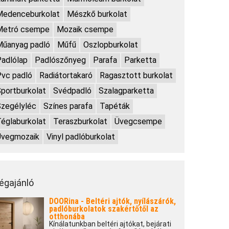
Medenceburkolat
Mészkő burkolat
Metró csempe
Mozaik csempe
Műanyag padló
Műfű
Oszlopburkolat
adlólap
Padlószőnyeg
Parafa
Parketta
vc padló
Radiátortakaró
Ragasztott burkolat
portburkolat
Svédpadló
Szalagparketta
zegélyléc
Színes parafa
Tapéták
églaburkolat
Teraszburkolat
Üvegcsempe
Üvegmozaik
Vinyl padlóburkolat
égajánló
DOORina - Beltéri ajtók, nyílászárók,
padlóburkolatok szakértőtől az
otthonába
Kínálatunkban beltéri ajtókat, bejárati