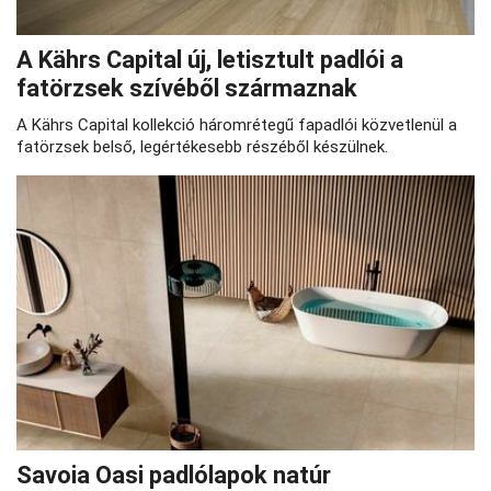
A Kährs Capital új, letisztult padlói a
fatörzsek szívéből származnak
A Kährs Capital kollekció háromrétegű fapadlói közvetlenül a
fatörzsek belső, legértékesebb részéből készülnek.
Savoia Oasi padlólapok natúr