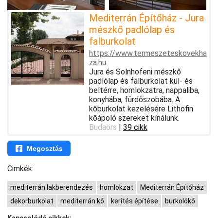
Mediterrán Építőház - Jura
mészkő padlólap és
falburkolat
https://www.termeszeteskovekha
za.hu
Jura és Solnhofeni mészkő
padlólap és falburkolat kül- és
beltérre, homlokzatra, nappaliba,
konyhába, fürdőszobába. A
kőburkolat kezelésére Lithofin
kőápoló szereket kínálunk.
Budaörs
|
39 cikk
Megosztás
Cimkék:
mediterrán lakberendezés
homlokzat
Mediterrán Építőház
dekorburkolat
mediterrán kő
kerítés építése
burkolókő
Kapcsolódó cikkek: