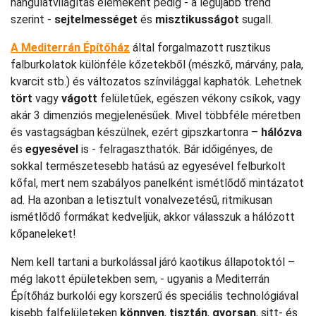
hangulatvilágítás elemeként pedig - a legújabb trend
szerint -
sejtelmességet
és
misztikusságot
sugall.
A Mediterrán Építőház
által forgalmazott rusztikus
falburkolatok különféle kőzetekből (mészkő, márvány, pala,
kvarcit stb.) és változatos színvilággal kaphatók. Lehetnek
tört
vagy
vágott
felületűek, egészen vékony csíkok, vagy
akár 3 dimenziós megjelenésűek. Mivel többféle méretben
és vastagságban készülnek, ezért gipszkartonra –
hálózva
és
egyesével
is - felragaszthatók. Bár időigényes, de
sokkal természetesebb hatású az egyesével felburkolt
kőfal, mert nem szabályos panelként ismétlődő mintázatot
ad. Ha azonban a letisztult vonalvezetésű, ritmikusan
ismétlődő formákat kedveljük, akkor válasszuk a hálózott
kőpaneleket!
Nem kell tartani a burkolással járó kaotikus állapotoktól –
még lakott épületekben sem, - ugyanis a Mediterrán
Építőház burkolói egy korszerű és speciális technológiával
kisebb falfelületeken
könnyen
,
tisztán
,
gyorsan
, sitt- és