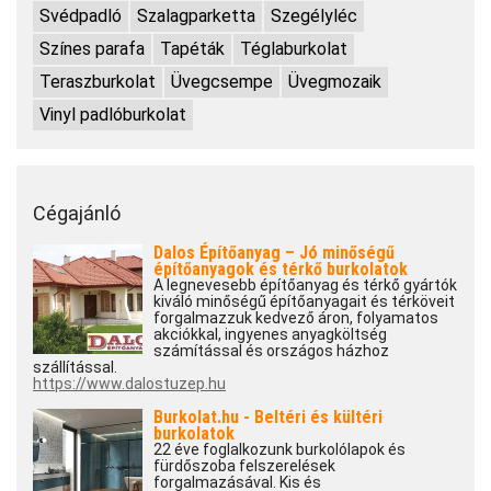
Svédpadló
Szalagparketta
Szegélyléc
Színes parafa
Tapéták
Téglaburkolat
Teraszburkolat
Üvegcsempe
Üvegmozaik
Vinyl padlóburkolat
Cégajánló
Dalos Építőanyag – Jó minőségű
építőanyagok és térkő burkolatok
A legnevesebb építőanyag és térkő gyártók
kiváló minőségű építőanyagait és térköveit
forgalmazzuk kedvező áron, folyamatos
akciókkal, ingyenes anyagköltség
számítással és országos házhoz
szállítással.
https://www.dalostuzep.hu
Burkolat.hu - Beltéri és kültéri
burkolatok
22 éve foglalkozunk burkolólapok és
fürdőszoba felszerelések
forgalmazásával. Kis és