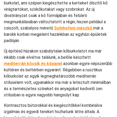
burkolat, ami szépen kiegészítette a kerteket díszítő kő
virágtartókat, szökőkutakat vagy szobrokat. Az új
divatirányzat csak a kő formájában és felületi
megmunkálásában változtatott a régin, hiszen például a
csiszolt, szabályos méretű
Solnhofeni mészkő
már a
barokk korban megjelent hazánkban az egyházi épületek
padlóján.
Új építésű házakon szabálytalan kőburkolatot ma már
inkább csak elvétve találunk, a belőle készített
mediterrán kő
csík és kőpanel
azonban egyre népszerűbb
kültéren és beltérben egyaránt. Régebben a rusztikus
kőburkolat az egyik legmeghatározóbb mediterrán
stíluselem volt, ugyanakkor ma már a letisztult minimálban
és a természetes színeket és anyagokat kedvelő zen
stílusban is egyre nagyobb hangsúlyt kap.
Kontrasztos bútorokkal és kiegészítőkkel kombinálva
izgalmas és egyedi tereket hozhatunk létre általa. A