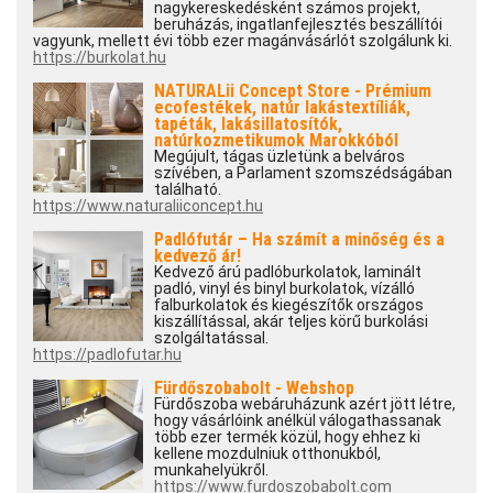
nagykereskedésként számos projekt,
beruházás, ingatlanfejlesztés beszállítói
vagyunk, mellett évi több ezer magánvásárlót szolgálunk ki.
https://burkolat.hu
NATURALii Concept Store - Prémium
ecofestékek, natúr lakástextíliák,
tapéták, lakásillatosítók,
natúrkozmetikumok Marokkóból
Megújult, tágas üzletünk a belváros
szívében, a Parlament szomszédságában
található.
https://www.naturaliiconcept.hu
Padlófutár – Ha számít a minőség és a
kedvező ár!
Kedvező árú padlóburkolatok, laminált
padló, vinyl és binyl burkolatok, vízálló
falburkolatok és kiegészítők országos
kiszállítással, akár teljes körű burkolási
szolgáltatással.
https://padlofutar.hu
Fürdőszobabolt - Webshop
Fürdőszoba webáruházunk azért jött létre,
hogy vásárlóink anélkül válogathassanak
több ezer termék közül, hogy ehhez ki
kellene mozdulniuk otthonukból,
munkahelyükről.
https://www.furdoszobabolt.com