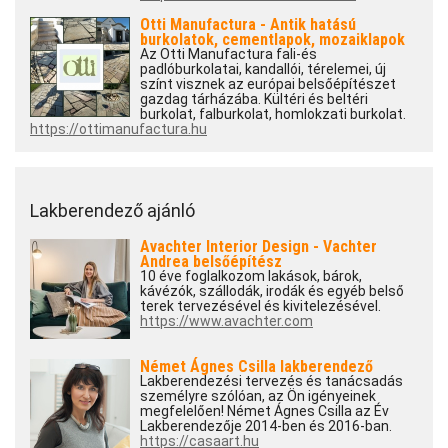
Otti Manufactura - Antik hatású
burkolatok, cementlapok, mozaiklapok
Az Otti Manufactura fali-és
padlóburkolatai, kandallói, térelemei, új
színt visznek az európai belsőépítészet
gazdag tárházába. Kültéri és beltéri
burkolat, falburkolat, homlokzati burkolat.
https://ottimanufactura.hu
Lakberendező ajánló
Avachter Interior Design - Vachter
Andrea belsőépítész
10 éve foglalkozom lakások, bárok,
kávézók, szállodák, irodák és egyéb belső
terek tervezésével és kivitelezésével.
https://www.avachter.com
Német Ágnes Csilla lakberendező
Lakberendezési tervezés és tanácsadás
személyre szólóan, az Ön igényeinek
megfelelően! Német Ágnes Csilla az Év
Lakberendezője 2014-ben és 2016-ban.
https://casaart.hu