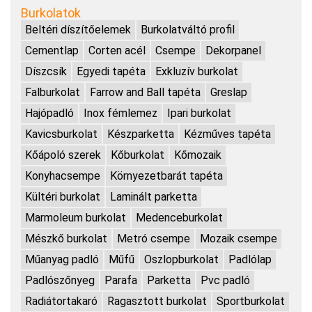
Burkolatok
Beltéri díszítőelemek
Burkolatváltó profil
Cementlap
Corten acél
Csempe
Dekorpanel
Díszcsík
Egyedi tapéta
Exkluzív burkolat
Falburkolat
Farrow and Ball tapéta
Greslap
Hajópadló
Inox fémlemez
Ipari burkolat
Kavicsburkolat
Készparketta
Kézműves tapéta
Kőápoló szerek
Kőburkolat
Kőmozaik
Konyhacsempe
Környezetbarát tapéta
Kültéri burkolat
Laminált parketta
Marmoleum burkolat
Medenceburkolat
Mészkő burkolat
Metró csempe
Mozaik csempe
Műanyag padló
Műfű
Oszlopburkolat
Padlólap
Padlószőnyeg
Parafa
Parketta
Pvc padló
Radiátortakaró
Ragasztott burkolat
Sportburkolat