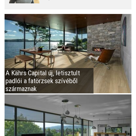
A Kährs Capital új, letisztult
padlói a fatörzsek szívéből
származnak