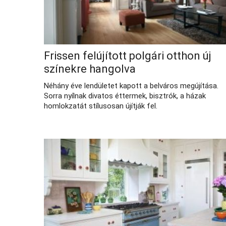
Frissen felújított polgári otthon új
színekre hangolva
Néhány éve lendületet kapott a belváros megújítása.
Sorra nyílnak divatos éttermek, bisztrók, a házak
homlokzatát stílusosan újítják fel.