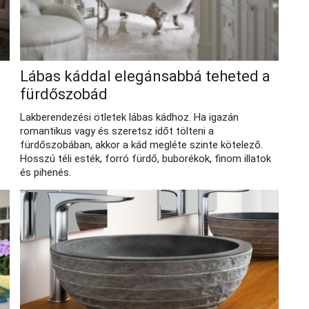
Lábas káddal elegánsabbá teheted a
fürdőszobád
Lakberendezési ötletek lábas kádhoz. Ha igazán
romantikus vagy és szeretsz időt tölteni a
fürdőszobában, akkor a kád megléte szinte kötelező.
Hosszú téli esték, forró fürdő, buborékok, finom illatok
és pihenés.