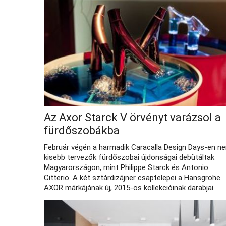
Az Axor Starck V örvényt varázsol a
fürdőszobákba
Február végén a harmadik Caracalla Design Days-en n
kisebb tervezők fürdőszobai újdonságai debütáltak
Magyarországon, mint Philippe Starck és Antonio
Citterio. A két sztárdizájner csaptelepei a Hansgrohe
AXOR márkájának új, 2015-ös kollekcióinak darabjai.