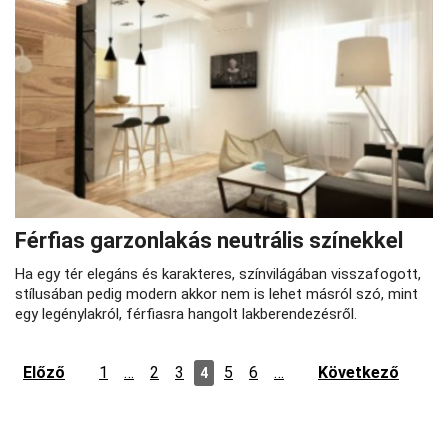
Férfias garzonlakás neutrális színekkel
Ha egy tér elegáns és karakteres, színvilágában visszafogott,
stílusában pedig modern akkor nem is lehet másról szó, mint
egy legénylakról, férfiasra hangolt lakberendezésről.
Előző
1
…
2
3
5
6
…
Következő
4