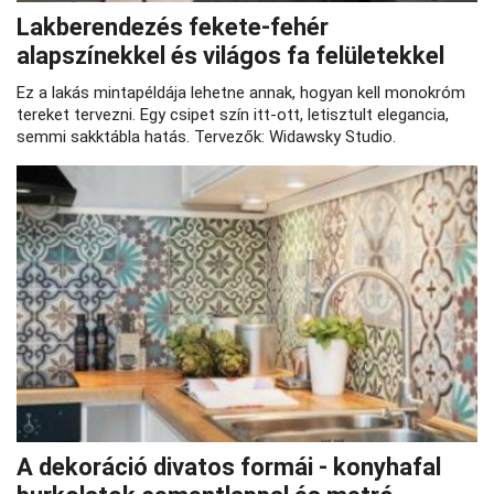
Lakberendezés fekete-fehér
alapszínekkel és világos fa felületekkel
Ez a lakás mintapéldája lehetne annak, hogyan kell monokróm
tereket tervezni. Egy csipet szín itt-ott, letisztult elegancia,
semmi sakktábla hatás. Tervezők: Widawsky Studio.
A dekoráció divatos formái - konyhafal