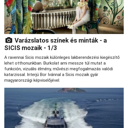
Varázslatos színek és minták - a
SICIS mozaik - 1/3
A ravennai Sicis mozaik különleges lakberendezési kiegészítő
lehet otthonunkban. Burkolat ami messze túl mutat a
funkción, vizuális élmény, művészi megfogalmazás valódi
katarzissal. Interjú Bor Ivánnal a Sicis mozaik gyár
magyarországi képviselőjével.