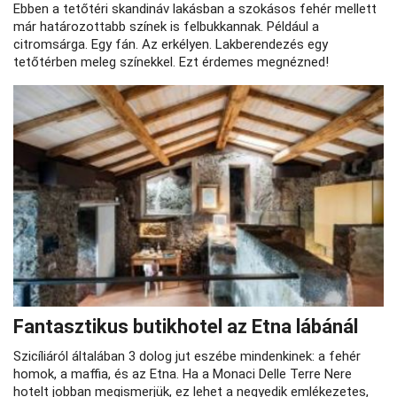
Ebben a tetőtéri skandináv lakásban a szokásos fehér mellett
már határozottabb színek is felbukkannak. Például a
citromsárga. Egy fán. Az erkélyen. Lakberendezés egy
tetőtérben meleg színekkel. Ezt érdemes megnézned!
Fantasztikus butikhotel az Etna lábánál
Szicíliáról általában 3 dolog jut eszébe mindenkinek: a fehér
homok, a maffia, és az Etna. Ha a Monaci Delle Terre Nere
hotelt jobban megismerjük, ez lehet a negyedik emlékezetes,