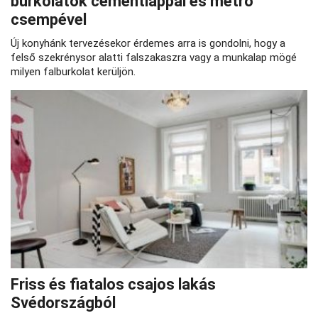
burkolatok cementlappal és metró
csempével
Új konyhánk tervezésekor érdemes arra is gondolni, hogy a
felső szekrénysor alatti falszakaszra vagy a munkalap mögé
milyen falburkolat kerüljön.
Friss és fiatalos csajos lakás
Svédországból