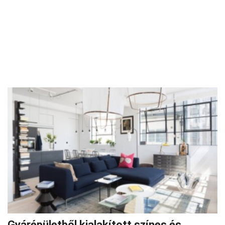
Gyárépületből kialakított színes és